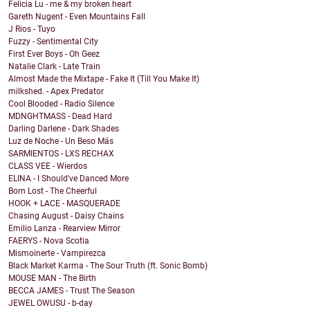
Felicia Lu - me & my broken heart
Gareth Nugent - Even Mountains Fall
J Rios - Tuyo
Fuzzy - Sentimental City
First Ever Boys - Oh Geez
Natalie Clark - Late Train
Almost Made the Mixtape - Fake It (Till You Make It)
milkshed. - Apex Predator
Cool Blooded - Radio Silence
MDNGHTMASS - Dead Hard
Darling Darlene - Dark Shades
Luz de Noche - Un Beso Más
SARMIENTOS - LXS RECHAX
CLASS VEE - Wierdos
ELINA - I Should've Danced More
Born Lost - The Cheerful
HOOK + LACE - MASQUERADE
Chasing August - Daisy Chains
Emilio Lanza - Rearview Mirror
FAERYS - Nova Scotia
Mismoinerte - Vampirezca
Black Market Karma - The Sour Truth (ft. Sonic Bomb)
MOUSE MAN - The Birth
BECCA JAMES - Trust The Season
JEWEL OWUSU - b-day