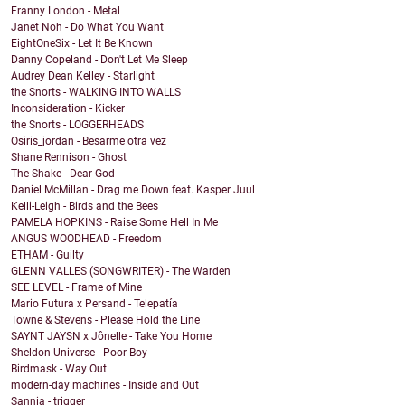
Franny London - Metal
Janet Noh - Do What You Want
EightOneSix - Let It Be Known
Danny Copeland - Don't Let Me Sleep
Audrey Dean Kelley - Starlight
the Snorts - WALKING INTO WALLS
Inconsideration - Kicker
the Snorts - LOGGERHEADS
Osiris_jordan - Besarme otra vez
Shane Rennison - Ghost
The Shake - Dear God
Daniel McMillan - Drag me Down feat. Kasper Juul
Kelli-Leigh - Birds and the Bees
PAMELA HOPKINS - Raise Some Hell In Me
ANGUS WOODHEAD - Freedom
ETHAM - Guilty
GLENN VALLES (SONGWRITER) - The Warden
SEE LEVEL - Frame of Mine
Mario Futura x Persand - Telepatía
Towne & Stevens - Please Hold the Line
SAYNT JAYSN x Jônelle - Take You Home
Sheldon Universe - Poor Boy
Birdmask - Way Out
modern-day machines - Inside and Out
Sannia - trigger