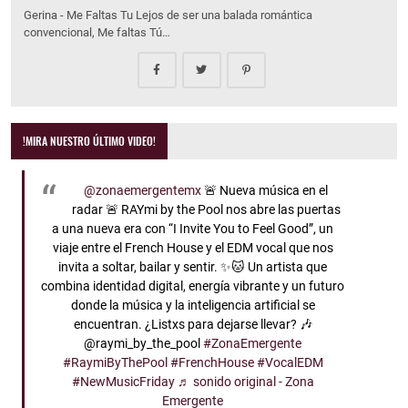
Gerina - Me Faltas Tu Lejos de ser una balada romántica
convencional, Me faltas Tú…
!MIRA NUESTRO ÚLTIMO VIDEO!
@zonaemergentemx
🚨 Nueva música en el
radar 🚨 RAYmi by the Pool nos abre las puertas
a una nueva era con “I Invite You to Feel Good”, un
viaje entre el French House y el EDM vocal que nos
invita a soltar, bailar y sentir. ✨🐱 Un artista que
combina identidad digital, energía vibrante y un futuro
donde la música y la inteligencia artificial se
encuentran. ¿Listxs para dejarse llevar? 🎶
@raymi_by_the_pool
#ZonaEmergente
#RaymiByThePool
#FrenchHouse
#VocalEDM
#NewMusicFriday
♬ sonido original - Zona
Emergente