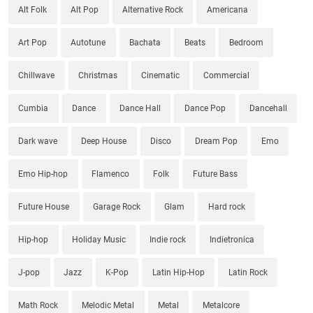
Alt Folk
Alt Pop
Alternative Rock
Americana
Art Pop
Autotune
Bachata
Beats
Bedroom
Chillwave
Christmas
Cinematic
Commercial
Cumbia
Dance
Dance Hall
Dance Pop
Dancehall
Dark wave
Deep House
Disco
Dream Pop
Emo
Emo Hip-hop
Flamenco
Folk
Future Bass
Future House
Garage Rock
Glam
Hard rock
Hip-hop
Holiday Music
Indie rock
Indietronica
J-pop
Jazz
K-Pop
Latin Hip-Hop
Latin Rock
Math Rock
Melodic Metal
Metal
Metalcore