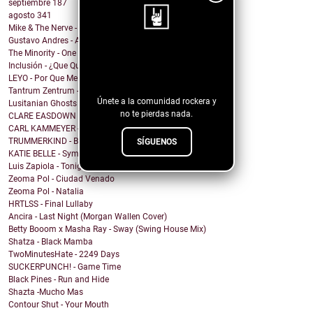
septiembre
187
agosto
341
Mike & The Nerve - Fool's Gold, False Idols
Gustavo Andres - AiRA
The Minority - One Of A Kind
¡Sigue nuestro
Inclusión - ¿Que Quieres de Mí?
blog!
LEYO - Por Que Me Haces Llorar
Tantrum Zentrum - Don't Be A Fascist
Únete a la comunidad rockera y
Lusitanian Ghosts - September
no te pierdas nada.
CLARE EASDOWN - I Break
CARL KAMMEYER - One
TRUMMERKIND - Beauty Queen
SÍGUENOS
KATIE BELLE - Symptoms
Luis Zapiola - Tonight
Zeoma Pol - Ciudad Venado
Zeoma Pol - Natalia
HRTLSS - Final Lullaby
Ancira - Last Night (Morgan Wallen Cover)
Betty Booom x Masha Ray - Sway (Swing House Mix)
Shatza - Black Mamba
TwoMinutesHate - 2249 Days
SUCKERPUNCH! - Game Time
Black Pines - Run and Hide
Shazta -Mucho Mas
Contour Shut - Your Mouth