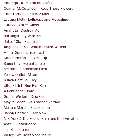
Parango - Attention ma chérie
Connor McCutcheon - Keep These Flowers
Chris Fierros - Una Vez Más
Laguna Meth - Lollipops and Mescaline
TRUSS - Broken Glass
Anahata - Destroy Me
boi angel - Fly With You
Jake n' Sky - Fearless
Angus Gill - You Wouldn't Steal A Heart
Ellinor Springstrike - Last
Karim Panzetta - Break Up
Super City - Getouttahere
Séamus - Hometown Hero
Yellow Outlet - Mírame
Ruben Castillo - Hey
Ultra-FI Girl - Run Run Run
A Reminder - Undo
Graffiti Welfare - DejaBlue
Maykel Mdez - Un Amor de Verdad
Meagre Martin - Please Clap
Jason Chatwin - Hey Now
N.P. York & The Fools - Pain and the ever after
4nzek - Catastrophe
Ten Bulls Commit
Valley - We Don't Need Malibu