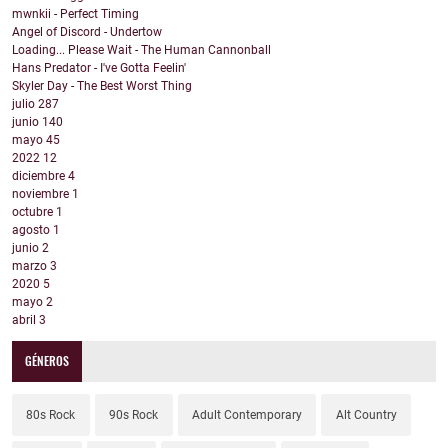
mwnkii - Perfect Timing
Angel of Discord - Undertow
Loading... Please Wait - The Human Cannonball
Hans Predator - I've Gotta Feelin'
Skyler Day - The Best Worst Thing
julio
287
junio
140
mayo
45
2022
12
diciembre
4
noviembre
1
octubre
1
agosto
1
junio
2
marzo
3
2020
5
mayo
2
abril
3
GÉNEROS
80s Rock
90s Rock
Adult Contemporary
Alt Country