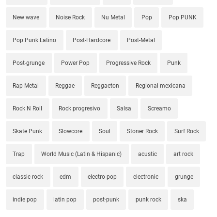
New wave
Noise Rock
Nu Metal
Pop
Pop PUNK
Pop Punk Latino
Post-Hardcore
Post-Metal
Post-grunge
Power Pop
Progressive Rock
Punk
Rap Metal
Reggae
Reggaeton
Regional mexicana
Rock N Roll
Rock progresivo
Salsa
Screamo
Skate Punk
Slowcore
Soul
Stoner Rock
Surf Rock
Trap
World Music (Latin & Hispanic)
acustic
art rock
classic rock
edm
electro pop
electronic
grunge
indie pop
latin pop
post-punk
punk rock
ska