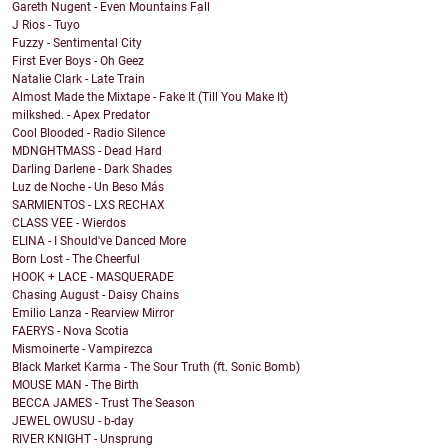
Gareth Nugent - Even Mountains Fall
J Rios - Tuyo
Fuzzy - Sentimental City
First Ever Boys - Oh Geez
Natalie Clark - Late Train
Almost Made the Mixtape - Fake It (Till You Make It)
milkshed. - Apex Predator
Cool Blooded - Radio Silence
MDNGHTMASS - Dead Hard
Darling Darlene - Dark Shades
Luz de Noche - Un Beso Más
SARMIENTOS - LXS RECHAX
CLASS VEE - Wierdos
ELINA - I Should've Danced More
Born Lost - The Cheerful
HOOK + LACE - MASQUERADE
Chasing August - Daisy Chains
Emilio Lanza - Rearview Mirror
FAERYS - Nova Scotia
Mismoinerte - Vampirezca
Black Market Karma - The Sour Truth (ft. Sonic Bomb)
MOUSE MAN - The Birth
BECCA JAMES - Trust The Season
JEWEL OWUSU - b-day
RIVER KNIGHT - Unsprung