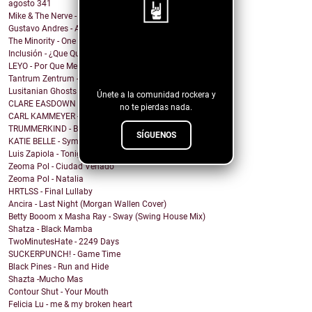
agosto
341
Mike & The Nerve - Fool's Gold, False Idols
Gustavo Andres - AiRA
The Minority - One Of A Kind
¡Sigue nuestro
Inclusión - ¿Que Quieres de Mí?
LEYO - Por Que Me Haces Llorar
blog!
Tantrum Zentrum - Don't Be A Fascist
Lusitanian Ghosts - September
Únete a la comunidad rockera y
CLARE EASDOWN - I Break
no te pierdas nada.
CARL KAMMEYER - One
TRUMMERKIND - Beauty Queen
SÍGUENOS
KATIE BELLE - Symptoms
Luis Zapiola - Tonight
Zeoma Pol - Ciudad Venado
Zeoma Pol - Natalia
HRTLSS - Final Lullaby
Ancira - Last Night (Morgan Wallen Cover)
Betty Booom x Masha Ray - Sway (Swing House Mix)
Shatza - Black Mamba
TwoMinutesHate - 2249 Days
SUCKERPUNCH! - Game Time
Black Pines - Run and Hide
Shazta -Mucho Mas
Contour Shut - Your Mouth
Felicia Lu - me & my broken heart