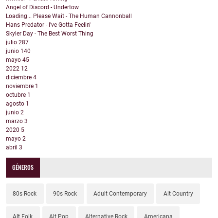
Angel of Discord - Undertow
Loading... Please Wait - The Human Cannonball
Hans Predator - I've Gotta Feelin'
Skyler Day - The Best Worst Thing
julio
287
junio
140
mayo
45
2022
12
diciembre
4
noviembre
1
octubre
1
agosto
1
junio
2
marzo
3
2020
5
mayo
2
abril
3
GÉNEROS
80s Rock
90s Rock
Adult Contemporary
Alt Country
Alt Folk
Alt Pop
Alternative Rock
Americana