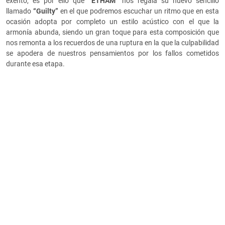
exento, es por ello que
“ETHAM”
nos regala su nuevo sencillo
llamado
“Guilty”
en el que podremos escuchar un ritmo que en esta
ocasión adopta por completo un estilo acústico con el que la
armonía abunda, siendo un gran toque para esta composición que
nos remonta a los recuerdos de una ruptura en la que la culpabilidad
se apodera de nuestros pensamientos por los fallos cometidos
durante esa etapa.