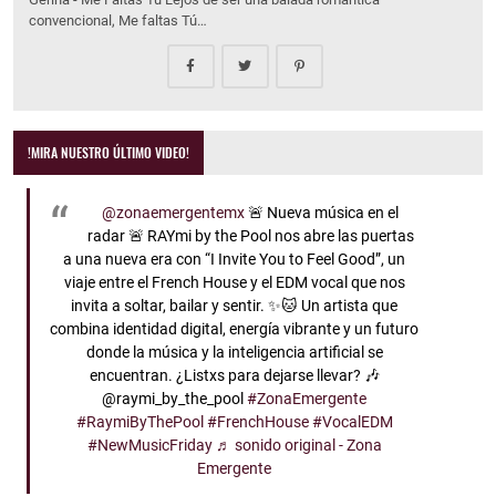
convencional, Me faltas Tú…
!MIRA NUESTRO ÚLTIMO VIDEO!
@zonaemergentemx
🚨 Nueva música en el
radar 🚨 RAYmi by the Pool nos abre las puertas
a una nueva era con “I Invite You to Feel Good”, un
viaje entre el French House y el EDM vocal que nos
invita a soltar, bailar y sentir. ✨🐱 Un artista que
combina identidad digital, energía vibrante y un futuro
donde la música y la inteligencia artificial se
encuentran. ¿Listxs para dejarse llevar? 🎶
@raymi_by_the_pool
#ZonaEmergente
#RaymiByThePool
#FrenchHouse
#VocalEDM
#NewMusicFriday
♬ sonido original - Zona
Emergente