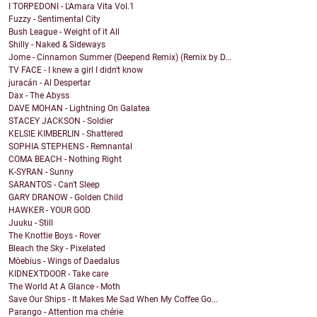
I TORPEDONI - L'Amara Vita Vol.1
Fuzzy - Sentimental City
Bush League - Weight of it All
Shilly - Naked & Sideways
Jome - Cinnamon Summer (Deepend Remix) (Remix by D...
TV FACE - I knew a girl I didn't know
juracán - Al Despertar
Dax - The Abyss
DAVE MOHAN - Lightning On Galatea
STACEY JACKSON - Soldier
KELSIE KIMBERLIN - Shattered
SOPHIA STEPHENS - Remnantal
COMA BEACH - Nothing Right
K-SYRAN - Sunny
SARANTOS - Can't Sleep
GARY DRANOW - Golden Child
HAWKER - YOUR GOD
Juuku - Still
The Knottie Boys - Rover
Bleach the Sky - Pixelated
Möebius - Wings of Daedalus
KIDNEXTDOOR - Take care
The World At A Glance - Moth
Save Our Ships - It Makes Me Sad When My Coffee Go...
Parango - Attention ma chérie