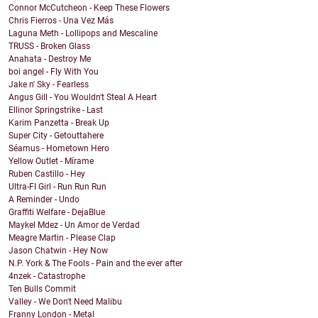
Connor McCutcheon - Keep These Flowers
Chris Fierros - Una Vez Más
Laguna Meth - Lollipops and Mescaline
TRUSS - Broken Glass
Anahata - Destroy Me
boi angel - Fly With You
Jake n' Sky - Fearless
Angus Gill - You Wouldn't Steal A Heart
Ellinor Springstrike - Last
Karim Panzetta - Break Up
Super City - Getouttahere
Séamus - Hometown Hero
Yellow Outlet - Mírame
Ruben Castillo - Hey
Ultra-FI Girl - Run Run Run
A Reminder - Undo
Graffiti Welfare - DejaBlue
Maykel Mdez - Un Amor de Verdad
Meagre Martin - Please Clap
Jason Chatwin - Hey Now
N.P. York & The Fools - Pain and the ever after
4nzek - Catastrophe
Ten Bulls Commit
Valley - We Don't Need Malibu
Franny London - Metal