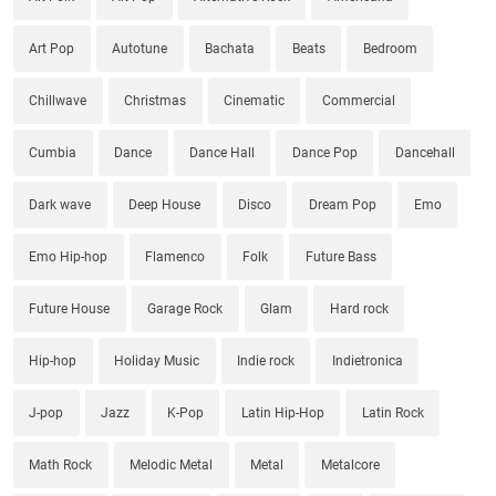
Art Pop
Autotune
Bachata
Beats
Bedroom
Chillwave
Christmas
Cinematic
Commercial
Cumbia
Dance
Dance Hall
Dance Pop
Dancehall
Dark wave
Deep House
Disco
Dream Pop
Emo
Emo Hip-hop
Flamenco
Folk
Future Bass
Future House
Garage Rock
Glam
Hard rock
Hip-hop
Holiday Music
Indie rock
Indietronica
J-pop
Jazz
K-Pop
Latin Hip-Hop
Latin Rock
Math Rock
Melodic Metal
Metal
Metalcore