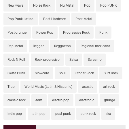
New wave
Noise Rock
Nu Metal
Pop
Pop PUNK
Pop Punk Latino
Post-Hardcore
Post-Metal
Post-grunge
Power Pop
Progressive Rock
Punk
Rap Metal
Reggae
Reggaeton
Regional mexicana
Rock N Roll
Rock progresivo
Salsa
Screamo
Skate Punk
Slowcore
Soul
Stoner Rock
Surf Rock
Trap
World Music (Latin & Hispanic)
acustic
art rock
classic rock
edm
electro pop
electronic
grunge
indie pop
latin pop
post-punk
punk rock
ska