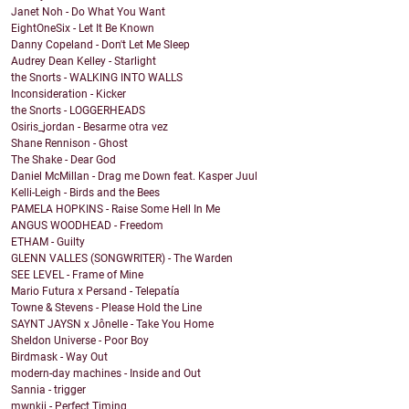
Janet Noh - Do What You Want
EightOneSix - Let It Be Known
Danny Copeland - Don't Let Me Sleep
Audrey Dean Kelley - Starlight
the Snorts - WALKING INTO WALLS
Inconsideration - Kicker
the Snorts - LOGGERHEADS
Osiris_jordan - Besarme otra vez
Shane Rennison - Ghost
The Shake - Dear God
Daniel McMillan - Drag me Down feat. Kasper Juul
Kelli-Leigh - Birds and the Bees
PAMELA HOPKINS - Raise Some Hell In Me
ANGUS WOODHEAD - Freedom
ETHAM - Guilty
GLENN VALLES (SONGWRITER) - The Warden
SEE LEVEL - Frame of Mine
Mario Futura x Persand - Telepatía
Towne & Stevens - Please Hold the Line
SAYNT JAYSN x Jônelle - Take You Home
Sheldon Universe - Poor Boy
Birdmask - Way Out
modern-day machines - Inside and Out
Sannia - trigger
mwnkii - Perfect Timing