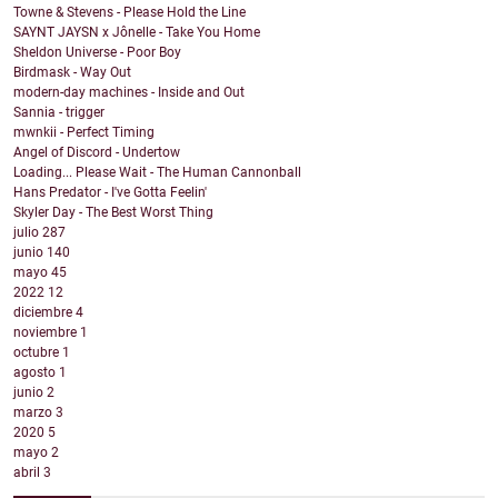
Towne & Stevens - Please Hold the Line
SAYNT JAYSN x Jônelle - Take You Home
Sheldon Universe - Poor Boy
Birdmask - Way Out
modern-day machines - Inside and Out
Sannia - trigger
mwnkii - Perfect Timing
Angel of Discord - Undertow
Loading... Please Wait - The Human Cannonball
Hans Predator - I've Gotta Feelin'
Skyler Day - The Best Worst Thing
julio
287
junio
140
mayo
45
2022
12
diciembre
4
noviembre
1
octubre
1
agosto
1
junio
2
marzo
3
2020
5
mayo
2
abril
3