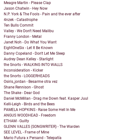
Meagre Martin - Please Clap
Jason Chatwin - Hey Now
N.P. York & The Fools - Pain and the ever after
4nzek - Catastrophe
Ten Bulls Commit
Valley - We Don't Need Malibu
Franny London - Metal
Janet Noh - Do What You Want
EightOneSix - Let It Be Known
Danny Copeland - Don't Let Me Sleep
Audrey Dean Kelley - Starlight
the Snorts - WALKING INTO WALLS
Inconsideration - Kicker
the Snorts - LOGGERHEADS
Osiris_jordan - Besarme otra vez
Shane Rennison - Ghost
The Shake - Dear God
Daniel McMillan - Drag me Down feat. Kasper Juul
Kelli-Leigh - Birds and the Bees
PAMELA HOPKINS - Raise Some Hell In Me
ANGUS WOODHEAD - Freedom
ETHAM - Guilty
GLENN VALLES (SONGWRITER) - The Warden
SEE LEVEL - Frame of Mine
Mario Futura x Persand - Telepatía