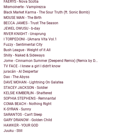
FAERYS - Nova Scotia
Mismoinerte - Vampirezca
Black Market Karma - The Sour Truth (ft. Sonic Bomb)
MOUSE MAN - The Birth
BECCA JAMES - Trust The Season
JEWEL OWUSU - b-day
RIVER KNIGHT - Unsprung
I TORPEDONI - L'Amara Vita Vol.1
Fuzzy - Sentimental City
Bush League - Weight of it All
Shilly - Naked & Sideways
Jome - Cinnamon Summer (Deepend Remix) (Remix by D...
TV FACE - I knew a girl I didn't know
juracán - Al Despertar
Dax - The Abyss
DAVE MOHAN - Lightning On Galatea
STACEY JACKSON - Soldier
KELSIE KIMBERLIN - Shattered
SOPHIA STEPHENS - Remnantal
COMA BEACH - Nothing Right
K-SYRAN - Sunny
SARANTOS - Can't Sleep
GARY DRANOW - Golden Child
HAWKER - YOUR GOD
Juuku - Still