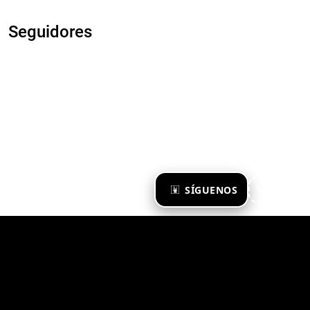
Seguidores
×
SÍGUENOS
Ya te sigo