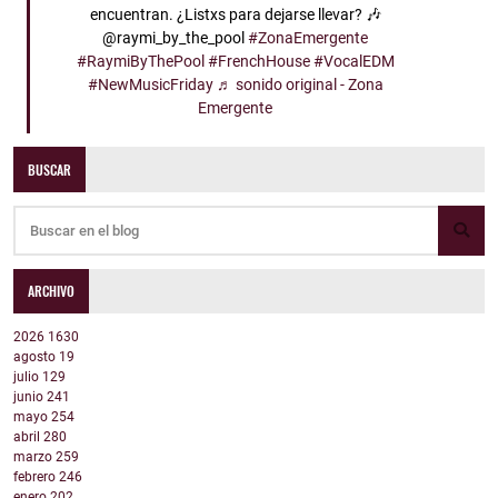
encuentran. ¿Listxs para dejarse llevar? 🎶
@raymi_by_the_pool
#ZonaEmergente
#RaymiByThePool
#FrenchHouse
#VocalEDM
#NewMusicFriday
♬ sonido original - Zona
Emergente
BUSCAR
ARCHIVO
2026
1630
agosto
19
julio
129
junio
241
mayo
254
abril
280
marzo
259
febrero
246
enero
202