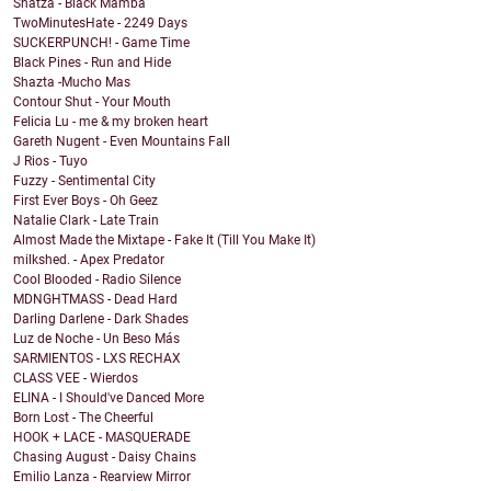
Shatza - Black Mamba
TwoMinutesHate - 2249 Days
SUCKERPUNCH! - Game Time
Black Pines - Run and Hide
Shazta -Mucho Mas
Contour Shut - Your Mouth
Felicia Lu - me & my broken heart
Gareth Nugent - Even Mountains Fall
J Rios - Tuyo
Fuzzy - Sentimental City
First Ever Boys - Oh Geez
Natalie Clark - Late Train
Almost Made the Mixtape - Fake It (Till You Make It)
milkshed. - Apex Predator
Cool Blooded - Radio Silence
MDNGHTMASS - Dead Hard
Darling Darlene - Dark Shades
Luz de Noche - Un Beso Más
SARMIENTOS - LXS RECHAX
CLASS VEE - Wierdos
ELINA - I Should've Danced More
Born Lost - The Cheerful
HOOK + LACE - MASQUERADE
Chasing August - Daisy Chains
Emilio Lanza - Rearview Mirror