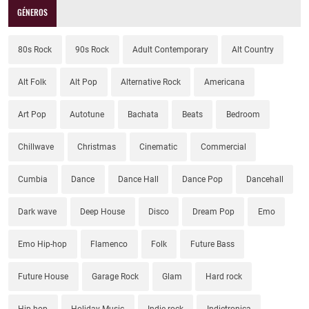
GÉNEROS
80s Rock
90s Rock
Adult Contemporary
Alt Country
Alt Folk
Alt Pop
Alternative Rock
Americana
Art Pop
Autotune
Bachata
Beats
Bedroom
Chillwave
Christmas
Cinematic
Commercial
Cumbia
Dance
Dance Hall
Dance Pop
Dancehall
Dark wave
Deep House
Disco
Dream Pop
Emo
Emo Hip-hop
Flamenco
Folk
Future Bass
Future House
Garage Rock
Glam
Hard rock
Hip-hop
Holiday Music
Indie rock
Indietronica