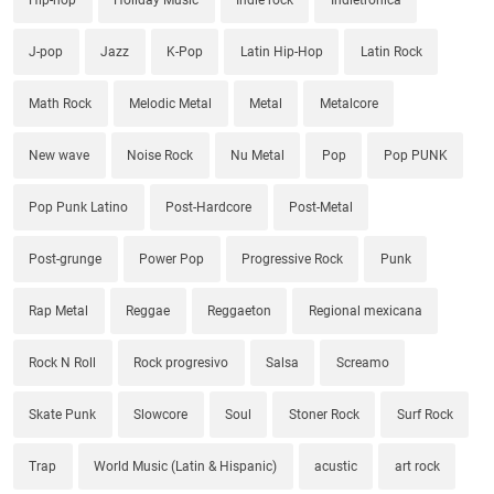
J-pop
Jazz
K-Pop
Latin Hip-Hop
Latin Rock
Math Rock
Melodic Metal
Metal
Metalcore
New wave
Noise Rock
Nu Metal
Pop
Pop PUNK
Pop Punk Latino
Post-Hardcore
Post-Metal
Post-grunge
Power Pop
Progressive Rock
Punk
Rap Metal
Reggae
Reggaeton
Regional mexicana
Rock N Roll
Rock progresivo
Salsa
Screamo
Skate Punk
Slowcore
Soul
Stoner Rock
Surf Rock
Trap
World Music (Latin & Hispanic)
acustic
art rock