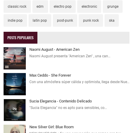
classic rock
edm
electro pop
electronic
grunge
indie pop
latin pop
post-punk
punk rock
ska
POSTS POPULARES
Naomi August - American Zen
Naomi August presenta "American Zen" , una can…
Max Ceddo - She Forever
Con una atmósfera súper cálida y optimista, llega desde Nue…
Sucia Elegancia - Contenido Delicado
"Sucia Elegancia" no es apto para sensibles, co…
New Silver Girl: Blue Room