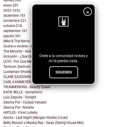
febrero
243
enero
201
2023
1632
×
diciembre
193
noviembre
221
octubre
218
septiembre
187
agosto
341
¡Sigue nuestro
Mike & The Nerve - Fool's Gold, False Idols
blog!
Gustavo Andres - AiRA
The Minority - One Of A Kind
Únete a la comunidad rockera y
Inclusión - ¿Que Quieres de Mí?
no te pierdas nada.
LEYO - Por Que Me Haces Llorar
Tantrum Zentrum - Don't Be A Fascist
Lusitanian Ghosts - September
SÍGUENOS
CLARE EASDOWN - I Break
CARL KAMMEYER - One
TRUMMERKIND - Beauty Queen
KATIE BELLE - Symptoms
Luis Zapiola - Tonight
Zeoma Pol - Ciudad Venado
Zeoma Pol - Natalia
HRTLSS - Final Lullaby
Ancira - Last Night (Morgan Wallen Cover)
Betty Booom x Masha Ray - Sway (Swing House Mix)