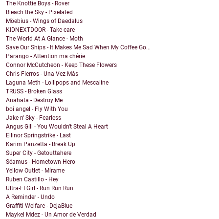
The Knottie Boys - Rover
Bleach the Sky - Pixelated
Möebius - Wings of Daedalus
KIDNEXTDOOR - Take care
The World At A Glance - Moth
Save Our Ships - It Makes Me Sad When My Coffee Go...
Parango - Attention ma chérie
Connor McCutcheon - Keep These Flowers
Chris Fierros - Una Vez Más
Laguna Meth - Lollipops and Mescaline
TRUSS - Broken Glass
Anahata - Destroy Me
boi angel - Fly With You
Jake n' Sky - Fearless
Angus Gill - You Wouldn't Steal A Heart
Ellinor Springstrike - Last
Karim Panzetta - Break Up
Super City - Getouttahere
Séamus - Hometown Hero
Yellow Outlet - Mírame
Ruben Castillo - Hey
Ultra-FI Girl - Run Run Run
A Reminder - Undo
Graffiti Welfare - DejaBlue
Maykel Mdez - Un Amor de Verdad