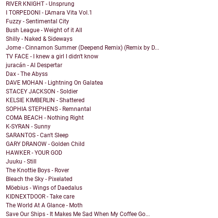
RIVER KNIGHT - Unsprung
I TORPEDONI - L'Amara Vita Vol.1
Fuzzy - Sentimental City
Bush League - Weight of it All
Shilly - Naked & Sideways
Jome - Cinnamon Summer (Deepend Remix) (Remix by D...
TV FACE - I knew a girl I didn't know
juracán - Al Despertar
Dax - The Abyss
DAVE MOHAN - Lightning On Galatea
STACEY JACKSON - Soldier
KELSIE KIMBERLIN - Shattered
SOPHIA STEPHENS - Remnantal
COMA BEACH - Nothing Right
K-SYRAN - Sunny
SARANTOS - Can't Sleep
GARY DRANOW - Golden Child
HAWKER - YOUR GOD
Juuku - Still
The Knottie Boys - Rover
Bleach the Sky - Pixelated
Möebius - Wings of Daedalus
KIDNEXTDOOR - Take care
The World At A Glance - Moth
Save Our Ships - It Makes Me Sad When My Coffee Go...