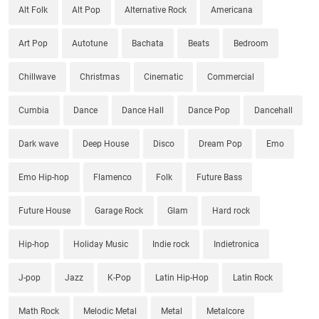
Alt Folk
Alt Pop
Alternative Rock
Americana
Art Pop
Autotune
Bachata
Beats
Bedroom
Chillwave
Christmas
Cinematic
Commercial
Cumbia
Dance
Dance Hall
Dance Pop
Dancehall
Dark wave
Deep House
Disco
Dream Pop
Emo
Emo Hip-hop
Flamenco
Folk
Future Bass
Future House
Garage Rock
Glam
Hard rock
Hip-hop
Holiday Music
Indie rock
Indietronica
J-pop
Jazz
K-Pop
Latin Hip-Hop
Latin Rock
Math Rock
Melodic Metal
Metal
Metalcore