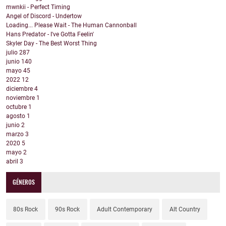
mwnkii - Perfect Timing
Angel of Discord - Undertow
Loading... Please Wait - The Human Cannonball
Hans Predator - I've Gotta Feelin'
Skyler Day - The Best Worst Thing
julio
287
junio
140
mayo
45
2022
12
diciembre
4
noviembre
1
octubre
1
agosto
1
junio
2
marzo
3
2020
5
mayo
2
abril
3
GÉNEROS
80s Rock
90s Rock
Adult Contemporary
Alt Country