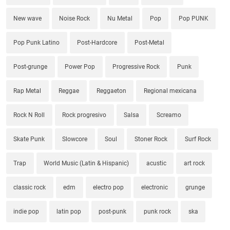
New wave
Noise Rock
Nu Metal
Pop
Pop PUNK
Pop Punk Latino
Post-Hardcore
Post-Metal
Post-grunge
Power Pop
Progressive Rock
Punk
Rap Metal
Reggae
Reggaeton
Regional mexicana
Rock N Roll
Rock progresivo
Salsa
Screamo
Skate Punk
Slowcore
Soul
Stoner Rock
Surf Rock
Trap
World Music (Latin & Hispanic)
acustic
art rock
classic rock
edm
electro pop
electronic
grunge
indie pop
latin pop
post-punk
punk rock
ska