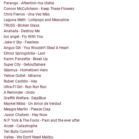
Parango - Attention ma chérie
Connor McCutcheon - Keep These Flowers
Chris Fierros - Una Vez Más
Laguna Meth - Lollipops and Mescaline
TRUSS - Broken Glass
Anahata - Destroy Me
boi angel - Fly With You
Jake n' Sky - Fearless
Angus Gill - You Wouldn't Steal A Heart
Ellinor Springstrike - Last
Karim Panzetta - Break Up
Super City - Getouttahere
Séamus - Hometown Hero
Yellow Outlet - Mírame
Ruben Castillo - Hey
Ultra-FI Girl - Run Run Run
A Reminder - Undo
Graffiti Welfare - DejaBlue
Maykel Mdez - Un Amor de Verdad
Meagre Martin - Please Clap
Jason Chatwin - Hey Now
N.P. York & The Fools - Pain and the ever after
4nzek - Catastrophe
Ten Bulls Commit
Valley - We Don't Need Malibu