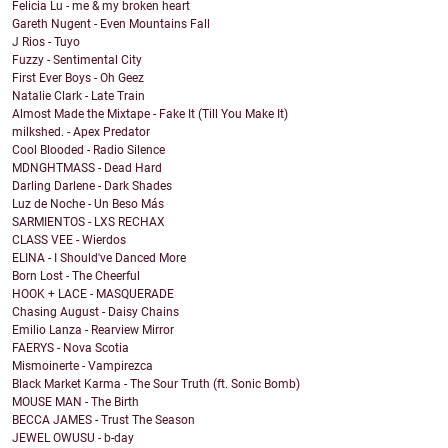
Felicia Lu - me & my broken heart
Gareth Nugent - Even Mountains Fall
J Rios - Tuyo
Fuzzy - Sentimental City
First Ever Boys - Oh Geez
Natalie Clark - Late Train
Almost Made the Mixtape - Fake It (Till You Make It)
milkshed. - Apex Predator
Cool Blooded - Radio Silence
MDNGHTMASS - Dead Hard
Darling Darlene - Dark Shades
Luz de Noche - Un Beso Más
SARMIENTOS - LXS RECHAX
CLASS VEE - Wierdos
ELINA - I Should've Danced More
Born Lost - The Cheerful
HOOK + LACE - MASQUERADE
Chasing August - Daisy Chains
Emilio Lanza - Rearview Mirror
FAERYS - Nova Scotia
Mismoinerte - Vampirezca
Black Market Karma - The Sour Truth (ft. Sonic Bomb)
MOUSE MAN - The Birth
BECCA JAMES - Trust The Season
JEWEL OWUSU - b-day