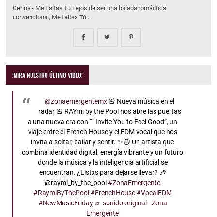
Gerina - Me Faltas Tu Lejos de ser una balada romántica
convencional, Me faltas Tú…
!MIRA NUESTRO ÚLTIMO VIDEO!
@zonaemergentemx
🚨 Nueva música en el
radar 🚨 RAYmi by the Pool nos abre las puertas
a una nueva era con “I Invite You to Feel Good”, un
viaje entre el French House y el EDM vocal que nos
invita a soltar, bailar y sentir. ✨🐱 Un artista que
combina identidad digital, energía vibrante y un futuro
donde la música y la inteligencia artificial se
encuentran. ¿Listxs para dejarse llevar? 🎶
@raymi_by_the_pool
#ZonaEmergente
#RaymiByThePool
#FrenchHouse
#VocalEDM
#NewMusicFriday
♬ sonido original - Zona
Emergente