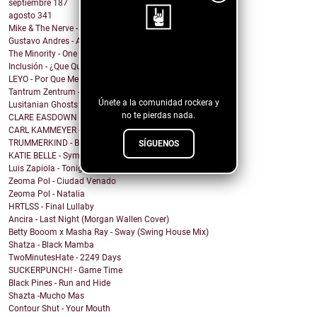
septiembre
187
agosto
341
Mike & The Nerve - Fool's Gold, False Idols
Gustavo Andres - AiRA
The Minority - One Of A Kind
¡Sigue nuestro
Inclusión - ¿Que Quieres de Mí?
blog!
LEYO - Por Que Me Haces Llorar
Tantrum Zentrum - Don't Be A Fascist
Únete a la comunidad rockera y
Lusitanian Ghosts - September
no te pierdas nada.
CLARE EASDOWN - I Break
CARL KAMMEYER - One
TRUMMERKIND - Beauty Queen
SÍGUENOS
KATIE BELLE - Symptoms
Luis Zapiola - Tonight
Zeoma Pol - Ciudad Venado
Zeoma Pol - Natalia
HRTLSS - Final Lullaby
Ancira - Last Night (Morgan Wallen Cover)
Betty Booom x Masha Ray - Sway (Swing House Mix)
Shatza - Black Mamba
TwoMinutesHate - 2249 Days
SUCKERPUNCH! - Game Time
Black Pines - Run and Hide
Shazta -Mucho Mas
Contour Shut - Your Mouth