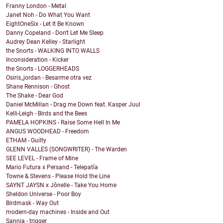
Franny London - Metal
Janet Noh - Do What You Want
EightOneSix - Let It Be Known
Danny Copeland - Don't Let Me Sleep
Audrey Dean Kelley - Starlight
the Snorts - WALKING INTO WALLS
Inconsideration - Kicker
the Snorts - LOGGERHEADS
Osiris_jordan - Besarme otra vez
Shane Rennison - Ghost
The Shake - Dear God
Daniel McMillan - Drag me Down feat. Kasper Juul
Kelli-Leigh - Birds and the Bees
PAMELA HOPKINS - Raise Some Hell In Me
ANGUS WOODHEAD - Freedom
ETHAM - Guilty
GLENN VALLES (SONGWRITER) - The Warden
SEE LEVEL - Frame of Mine
Mario Futura x Persand - Telepatía
Towne & Stevens - Please Hold the Line
SAYNT JAYSN x Jônelle - Take You Home
Sheldon Universe - Poor Boy
Birdmask - Way Out
modern-day machines - Inside and Out
Sannia - trigger