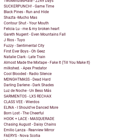
TwoMinutesHate - 2249 Days
SUCKERPUNCH! - Game Time
Black Pines - Run and Hide
Shazta -Mucho Mas
Contour Shut - Your Mouth
Felicia Lu - me & my broken heart
Gareth Nugent - Even Mountains Fall
J Rios - Tuyo
Fuzzy - Sentimental City
First Ever Boys - Oh Geez
Natalie Clark - Late Train
Almost Made the Mixtape - Fake It (Till You Make It)
milkshed. - Apex Predator
Cool Blooded - Radio Silence
MDNGHTMASS - Dead Hard
Darling Darlene - Dark Shades
Luz de Noche - Un Beso Más
SARMIENTOS - LXS RECHAX
CLASS VEE - Wierdos
ELINA - I Should've Danced More
Born Lost - The Cheerful
HOOK + LACE - MASQUERADE
Chasing August - Daisy Chains
Emilio Lanza - Rearview Mirror
FAERYS - Nova Scotia