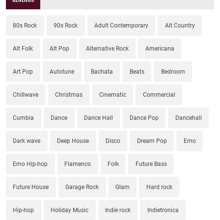
80s Rock
90s Rock
Adult Contemporary
Alt Country
Alt Folk
Alt Pop
Alternative Rock
Americana
Art Pop
Autotune
Bachata
Beats
Bedroom
Chillwave
Christmas
Cinematic
Commercial
Cumbia
Dance
Dance Hall
Dance Pop
Dancehall
Dark wave
Deep House
Disco
Dream Pop
Emo
Emo Hip-hop
Flamenco
Folk
Future Bass
Future House
Garage Rock
Glam
Hard rock
Hip-hop
Holiday Music
Indie rock
Indietronica