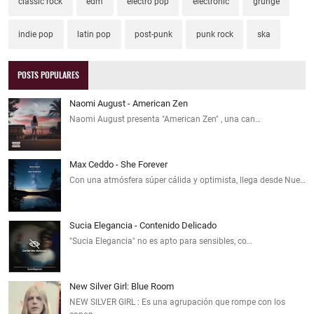
classic rock
edm
electro pop
electronic
grunge
indie pop
latin pop
post-punk
punk rock
ska
POSTS POPULARES
Naomi August - American Zen
Naomi August presenta "American Zen" , una can…
Max Ceddo - She Forever
Con una atmósfera súper cálida y optimista, llega desde Nue…
Sucia Elegancia - Contenido Delicado
"Sucia Elegancia" no es apto para sensibles, co…
New Silver Girl: Blue Room
NEW SILVER GIRL : Es una agrupación que rompe con los