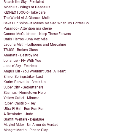
Bleach the Sky - Pixelated
Möebius - Wings of Daedalus
KIDNEXTDOOR - Take care
The World At A Glance - Moth
Save Our Ships - It Makes Me Sad When My Coffee Go...
Parango - Attention ma chérie
Connor McCutcheon - Keep These Flowers
Chris Fierros - Una Vez Más
Laguna Meth - Lollipops and Mescaline
TRUSS - Broken Glass
Anahata - Destroy Me
boi angel - Fly With You
Jake n' Sky - Fearless
Angus Gill - You Wouldn't Steal A Heart
Ellinor Springstrike - Last
Karim Panzetta - Break Up
Super City - Getouttahere
Séamus - Hometown Hero
Yellow Outlet - Mírame
Ruben Castillo - Hey
Ultra-FI Girl - Run Run Run
A Reminder - Undo
Graffiti Welfare - DejaBlue
Maykel Mdez - Un Amor de Verdad
Meagre Martin - Please Clap