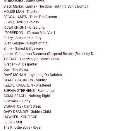
Mismoinerte - Vampirezca
Black Market Karma - The Sour Truth (ft. Sonic Bomb)
MOUSE MAN - The Birth
BECCA JAMES - Trust The Season
JEWEL OWUSU - b-day
RIVER KNIGHT - Unsprung
I TORPEDONI - L'Amara Vita Vol.1
Fuzzy - Sentimental City
Bush League - Weight of it All
Shilly - Naked & Sideways
Jome - Cinnamon Summer (Deepend Remix) (Remix by D...
TV FACE - I knew a girl I didn't know
juracán - Al Despertar
Dax - The Abyss
DAVE MOHAN - Lightning On Galatea
STACEY JACKSON - Soldier
KELSIE KIMBERLIN - Shattered
SOPHIA STEPHENS - Remnantal
COMA BEACH - Nothing Right
K-SYRAN - Sunny
SARANTOS - Can't Sleep
GARY DRANOW - Golden Child
HAWKER - YOUR GOD
Juuku - Still
The Knottie Boys - Rover