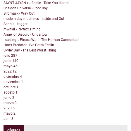
SAYNT JAYSN x Jônelle - Take You Home
Sheldon Universe - Poor Boy
Birdmask - Way Out
modern-day machines - Inside and Out
Sannia - trigger
mwnkii - Perfect Timing
Angel of Discord - Undertow
Loading... Please Wait - The Human Cannonball
Hans Predator - I've Gotta Feelin'
Skyler Day - The Best Worst Thing
julio
287
junio
140
mayo
45
2022
12
diciembre
4
noviembre
1
octubre
1
agosto
1
junio
2
marzo
3
2020
5
mayo
2
abril
3
GÉNEROS