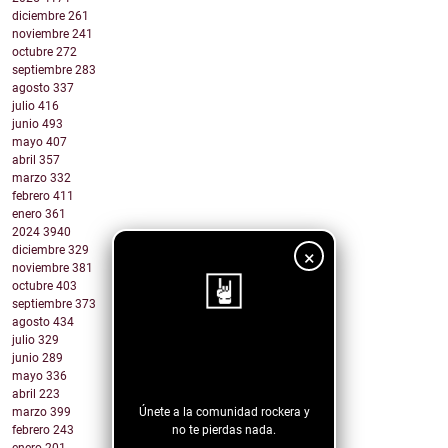
diciembre
261
noviembre
241
octubre
272
septiembre
283
agosto
337
julio
416
junio
493
mayo
407
abril
357
marzo
332
febrero
411
enero
361
2024
3940
diciembre
329
×
noviembre
381
octubre
403
septiembre
373
agosto
434
julio
329
¡Sigue nuestro
junio
289
blog!
mayo
336
abril
223
Únete a la comunidad rockera y
marzo
399
no te pierdas nada.
febrero
243
enero
201