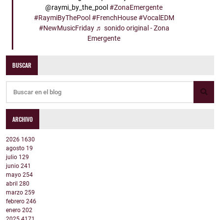
@raymi_by_the_pool
#ZonaEmergente
#RaymiByThePool
#FrenchHouse
#VocalEDM
#NewMusicFriday
♬ sonido original - Zona
Emergente
BUSCAR
ARCHIVO
2026
1630
agosto
19
julio
129
junio
241
mayo
254
abril
280
marzo
259
febrero
246
enero
202
2025
4171