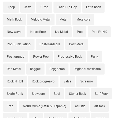
J-pop
Jazz
K-Pop
Latin Hip-Hop
Latin Rock
Math Rock
Melodic Metal
Metal
Metalcore
New wave
Noise Rock
Nu Metal
Pop
Pop PUNK
Pop Punk Latino
Post-Hardcore
Post-Metal
Post-grunge
Power Pop
Progressive Rock
Punk
Rap Metal
Reggae
Reggaeton
Regional mexicana
Rock N Roll
Rock progresivo
Salsa
Screamo
Skate Punk
Slowcore
Soul
Stoner Rock
Surf Rock
Trap
World Music (Latin & Hispanic)
acustic
art rock