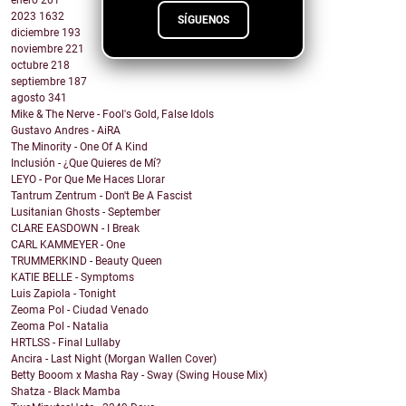
2023
1632
SÍGUENOS
diciembre
193
noviembre
221
octubre
218
septiembre
187
agosto
341
Mike & The Nerve - Fool's Gold, False Idols
Gustavo Andres - AiRA
The Minority - One Of A Kind
Inclusión - ¿Que Quieres de Mí?
LEYO - Por Que Me Haces Llorar
Tantrum Zentrum - Don't Be A Fascist
Lusitanian Ghosts - September
CLARE EASDOWN - I Break
CARL KAMMEYER - One
TRUMMERKIND - Beauty Queen
KATIE BELLE - Symptoms
Luis Zapiola - Tonight
Zeoma Pol - Ciudad Venado
Zeoma Pol - Natalia
HRTLSS - Final Lullaby
Ancira - Last Night (Morgan Wallen Cover)
Betty Booom x Masha Ray - Sway (Swing House Mix)
Shatza - Black Mamba