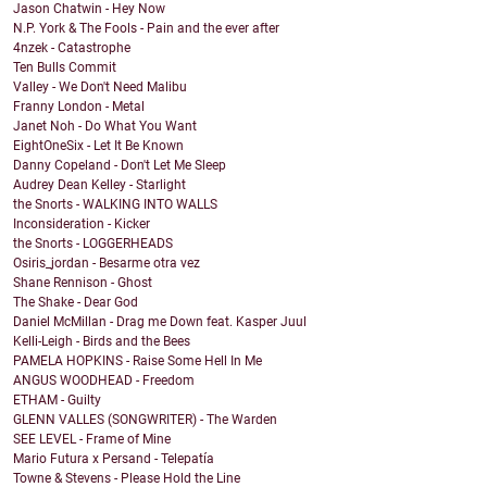
Jason Chatwin - Hey Now
N.P. York & The Fools - Pain and the ever after
4nzek - Catastrophe
Ten Bulls Commit
Valley - We Don't Need Malibu
Franny London - Metal
Janet Noh - Do What You Want
EightOneSix - Let It Be Known
Danny Copeland - Don't Let Me Sleep
Audrey Dean Kelley - Starlight
the Snorts - WALKING INTO WALLS
Inconsideration - Kicker
the Snorts - LOGGERHEADS
Osiris_jordan - Besarme otra vez
Shane Rennison - Ghost
The Shake - Dear God
Daniel McMillan - Drag me Down feat. Kasper Juul
Kelli-Leigh - Birds and the Bees
PAMELA HOPKINS - Raise Some Hell In Me
ANGUS WOODHEAD - Freedom
ETHAM - Guilty
GLENN VALLES (SONGWRITER) - The Warden
SEE LEVEL - Frame of Mine
Mario Futura x Persand - Telepatía
Towne & Stevens - Please Hold the Line