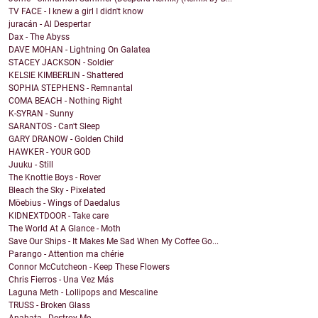
TV FACE - I knew a girl I didn't know
juracán - Al Despertar
Dax - The Abyss
DAVE MOHAN - Lightning On Galatea
STACEY JACKSON - Soldier
KELSIE KIMBERLIN - Shattered
SOPHIA STEPHENS - Remnantal
COMA BEACH - Nothing Right
K-SYRAN - Sunny
SARANTOS - Can't Sleep
GARY DRANOW - Golden Child
HAWKER - YOUR GOD
Juuku - Still
The Knottie Boys - Rover
Bleach the Sky - Pixelated
Möebius - Wings of Daedalus
KIDNEXTDOOR - Take care
The World At A Glance - Moth
Save Our Ships - It Makes Me Sad When My Coffee Go...
Parango - Attention ma chérie
Connor McCutcheon - Keep These Flowers
Chris Fierros - Una Vez Más
Laguna Meth - Lollipops and Mescaline
TRUSS - Broken Glass