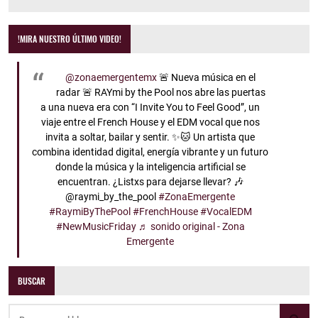
!MIRA NUESTRO ÚLTIMO VIDEO!
@zonaemergentemx
🚨 Nueva música en el
radar 🚨 RAYmi by the Pool nos abre las puertas
a una nueva era con “I Invite You to Feel Good”, un
viaje entre el French House y el EDM vocal que nos
invita a soltar, bailar y sentir. ✨🐱 Un artista que
combina identidad digital, energía vibrante y un futuro
donde la música y la inteligencia artificial se
encuentran. ¿Listxs para dejarse llevar? 🎶
@raymi_by_the_pool
#ZonaEmergente
#RaymiByThePool
#FrenchHouse
#VocalEDM
#NewMusicFriday
♬ sonido original - Zona
Emergente
BUSCAR