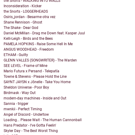
the Snorts - WALKING INTO WALLS
Inconsideration - Kicker
the Snorts - LOGGERHEADS
Osiris_jordan - Besarme otra vez
Shane Rennison - Ghost
The Shake - Dear God
Daniel McMillan - Drag me Down feat. Kasper Juul
Kelli-Leigh - Birds and the Bees
PAMELA HOPKINS - Raise Some Hell In Me
ANGUS WOODHEAD - Freedom
ETHAM - Guilty
GLENN VALLES (SONGWRITER) - The Warden
SEE LEVEL - Frame of Mine
Mario Futura x Persand - Telepatía
Towne & Stevens - Please Hold the Line
SAYNT JAYSN x Jônelle - Take You Home
Sheldon Universe - Poor Boy
Birdmask - Way Out
modern-day machines - Inside and Out
Sannia - trigger
mwnkii - Perfect Timing
Angel of Discord - Undertow
Loading... Please Wait - The Human Cannonball
Hans Predator - I've Gotta Feelin'
Skyler Day - The Best Worst Thing