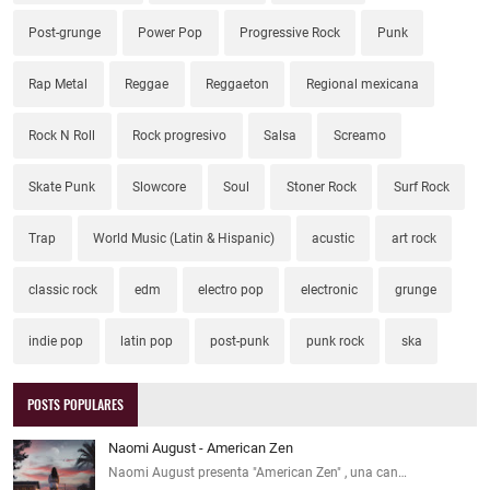
Post-grunge
Power Pop
Progressive Rock
Punk
Rap Metal
Reggae
Reggaeton
Regional mexicana
Rock N Roll
Rock progresivo
Salsa
Screamo
Skate Punk
Slowcore
Soul
Stoner Rock
Surf Rock
Trap
World Music (Latin & Hispanic)
acustic
art rock
classic rock
edm
electro pop
electronic
grunge
indie pop
latin pop
post-punk
punk rock
ska
POSTS POPULARES
Naomi August - American Zen
Naomi August presenta "American Zen" , una can…