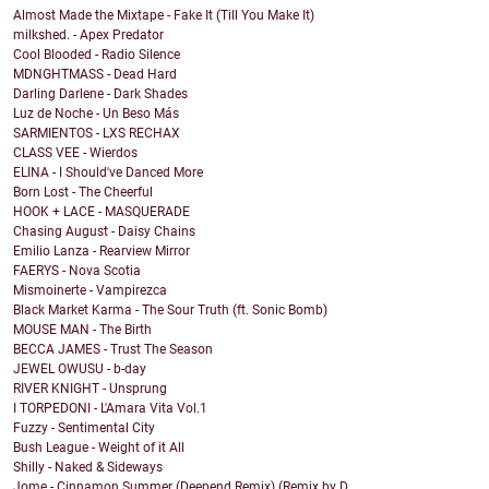
Almost Made the Mixtape - Fake It (Till You Make It)
milkshed. - Apex Predator
Cool Blooded - Radio Silence
MDNGHTMASS - Dead Hard
Darling Darlene - Dark Shades
Luz de Noche - Un Beso Más
SARMIENTOS - LXS RECHAX
CLASS VEE - Wierdos
ELINA - I Should've Danced More
Born Lost - The Cheerful
HOOK + LACE - MASQUERADE
Chasing August - Daisy Chains
Emilio Lanza - Rearview Mirror
FAERYS - Nova Scotia
Mismoinerte - Vampirezca
Black Market Karma - The Sour Truth (ft. Sonic Bomb)
MOUSE MAN - The Birth
BECCA JAMES - Trust The Season
JEWEL OWUSU - b-day
RIVER KNIGHT - Unsprung
I TORPEDONI - L'Amara Vita Vol.1
Fuzzy - Sentimental City
Bush League - Weight of it All
Shilly - Naked & Sideways
Jome - Cinnamon Summer (Deepend Remix) (Remix by D...