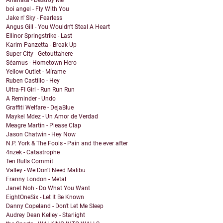
Anahata - Destroy Me
boi angel - Fly With You
Jake n' Sky - Fearless
Angus Gill - You Wouldn't Steal A Heart
Ellinor Springstrike - Last
Karim Panzetta - Break Up
Super City - Getouttahere
Séamus - Hometown Hero
Yellow Outlet - Mírame
Ruben Castillo - Hey
Ultra-FI Girl - Run Run Run
A Reminder - Undo
Graffiti Welfare - DejaBlue
Maykel Mdez - Un Amor de Verdad
Meagre Martin - Please Clap
Jason Chatwin - Hey Now
N.P. York & The Fools - Pain and the ever after
4nzek - Catastrophe
Ten Bulls Commit
Valley - We Don't Need Malibu
Franny London - Metal
Janet Noh - Do What You Want
EightOneSix - Let It Be Known
Danny Copeland - Don't Let Me Sleep
Audrey Dean Kelley - Starlight