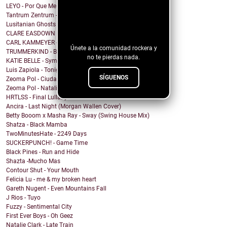
LEYO - Por Que Me Haces Llorar
Tantrum Zentrum - Don't Be A Fascist
¡Sigue nuestro
Lusitanian Ghosts - September
blog!
CLARE EASDOWN - I Break
CARL KAMMEYER - One
Únete a la comunidad rockera y
TRUMMERKIND - Beauty Queen
no te pierdas nada.
KATIE BELLE - Symptoms
Luis Zapiola - Tonight
SÍGUENOS
Zeoma Pol - Ciudad Venado
Zeoma Pol - Natalia
HRTLSS - Final Lullaby
Ancira - Last Night (Morgan Wallen Cover)
Betty Booom x Masha Ray - Sway (Swing House Mix)
Shatza - Black Mamba
TwoMinutesHate - 2249 Days
SUCKERPUNCH! - Game Time
Black Pines - Run and Hide
Shazta -Mucho Mas
Contour Shut - Your Mouth
Felicia Lu - me & my broken heart
Gareth Nugent - Even Mountains Fall
J Rios - Tuyo
Fuzzy - Sentimental City
First Ever Boys - Oh Geez
Natalie Clark - Late Train