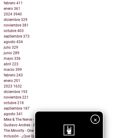
febrero
411
enero
361
2024
3940
diciembre
329
noviembre
381
octubre
403
septiembre
373
agosto
434
julio
329
junio
289
mayo
336
abril
223
marzo
399
febrero
243
enero
201
2023
1632
diciembre
193
noviembre
221
octubre
218
septiembre
187
agosto
341
×
Mike & The Nerve - Fool's Gold, False Idols
Gustavo Andres - AiRA
The Minority - One Of A Kind
Inclusión - ¿Que Quieres de Mí?