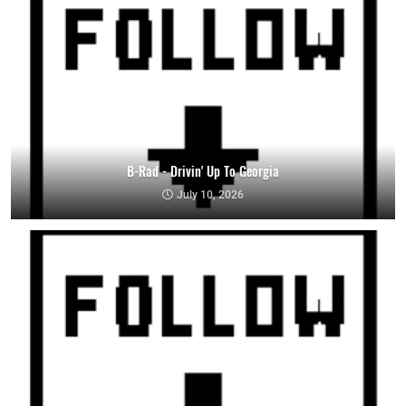
B-Rad - Drivin' Up To Georgia
July 10, 2026