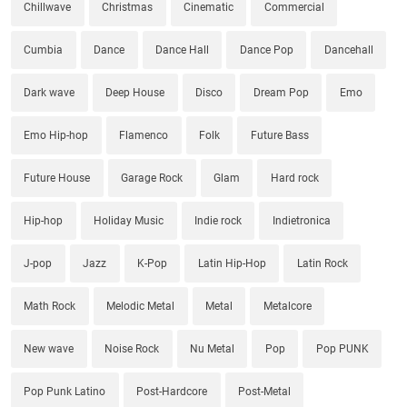
Chillwave
Christmas
Cinematic
Commercial
Cumbia
Dance
Dance Hall
Dance Pop
Dancehall
Dark wave
Deep House
Disco
Dream Pop
Emo
Emo Hip-hop
Flamenco
Folk
Future Bass
Future House
Garage Rock
Glam
Hard rock
Hip-hop
Holiday Music
Indie rock
Indietronica
J-pop
Jazz
K-Pop
Latin Hip-Hop
Latin Rock
Math Rock
Melodic Metal
Metal
Metalcore
New wave
Noise Rock
Nu Metal
Pop
Pop PUNK
Pop Punk Latino
Post-Hardcore
Post-Metal