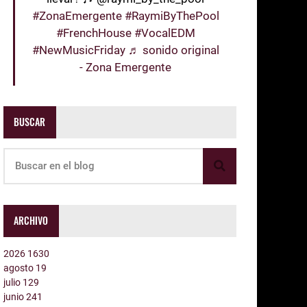
#ZonaEmergente
#RaymiByThePool
#FrenchHouse
#VocalEDM
#NewMusicFriday
♬ sonido original
- Zona Emergente
BUSCAR
ARCHIVO
2026
1630
agosto
19
julio
129
junio
241