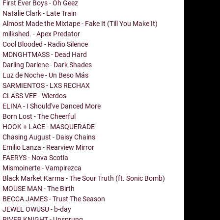
First Ever Boys - Oh Geez
Natalie Clark - Late Train
Almost Made the Mixtape - Fake It (Till You Make It)
milkshed. - Apex Predator
Cool Blooded - Radio Silence
MDNGHTMASS - Dead Hard
Darling Darlene - Dark Shades
Luz de Noche - Un Beso Más
SARMIENTOS - LXS RECHAX
CLASS VEE - Wierdos
ELINA - I Should've Danced More
Born Lost - The Cheerful
HOOK + LACE - MASQUERADE
Chasing August - Daisy Chains
Emilio Lanza - Rearview Mirror
FAERYS - Nova Scotia
Mismoinerte - Vampirezca
Black Market Karma - The Sour Truth (ft. Sonic Bomb)
MOUSE MAN - The Birth
BECCA JAMES - Trust The Season
JEWEL OWUSU - b-day
RIVER KNIGHT - Unsprung