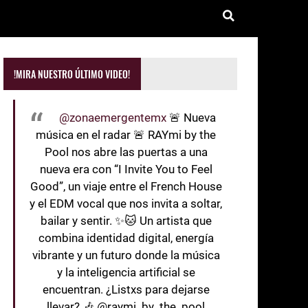
!MIRA NUESTRO ÚLTIMO VIDEO!
@zonaemergentemx
🚨 Nueva
música en el radar 🚨 RAYmi by the
Pool nos abre las puertas a una
nueva era con “I Invite You to Feel
Good”, un viaje entre el French House
y el EDM vocal que nos invita a soltar,
bailar y sentir. ✨🐱 Un artista que
combina identidad digital, energía
vibrante y un futuro donde la música
y la inteligencia artificial se
encuentran. ¿Listxs para dejarse
llevar? 🎶 @raymi_by_the_pool