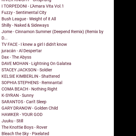
I TORPEDONI - L'Amara Vita Vol.1
Fuzzy - Sentimental City
Bush League - Weight of it All
Shilly - Naked & Sideways
Jome - Cinnamon Summer (Deepend Remix) (Remix by
D...
TV FACE - I knew a girl I didn't know
juracán - Al Despertar
Dax - The Abyss
DAVE MOHAN - Lightning On Galatea
STACEY JACKSON - Soldier
KELSIE KIMBERLIN - Shattered
SOPHIA STEPHENS - Remnantal
COMA BEACH - Nothing Right
K-SYRAN - Sunny
SARANTOS - Can't Sleep
GARY DRANOW - Golden Child
HAWKER - YOUR GOD
Juuku - Still
The Knottie Boys - Rover
Bleach the Sky - Pixelated