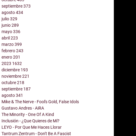
septiembre
373
agosto
434
julio
329
junio
289
mayo
336
abril
223
marzo
399
febrero
243
enero
201
2023
1632
diciembre
193
noviembre
221
octubre
218
septiembre
187
agosto
341
Mike & The Nerve - Fool's Gold, False Idols
Gustavo Andres - AiRA
The Minority - One Of A Kind
Inclusión - ¿Que Quieres de Mí?
LEYO - Por Que Me Haces Llorar
Tantrum Zentrum - Don't Be A Fascist