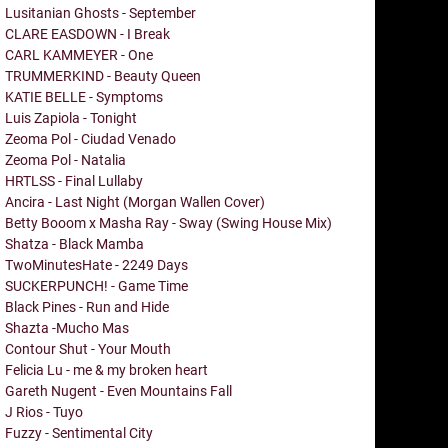
Lusitanian Ghosts - September
CLARE EASDOWN - I Break
CARL KAMMEYER - One
TRUMMERKIND - Beauty Queen
KATIE BELLE - Symptoms
Luis Zapiola - Tonight
Zeoma Pol - Ciudad Venado
Zeoma Pol - Natalia
HRTLSS - Final Lullaby
Ancira - Last Night (Morgan Wallen Cover)
Betty Booom x Masha Ray - Sway (Swing House Mix)
Shatza - Black Mamba
TwoMinutesHate - 2249 Days
SUCKERPUNCH! - Game Time
Black Pines - Run and Hide
Shazta -Mucho Mas
Contour Shut - Your Mouth
Felicia Lu - me & my broken heart
Gareth Nugent - Even Mountains Fall
J Rios - Tuyo
Fuzzy - Sentimental City