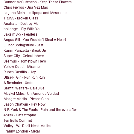
Connor McCutcheon - Keep These Flowers
Chris Fierros - Una Vez Más
Laguna Meth - Lollipops and Mescaline
TRUSS - Broken Glass
Anahata - Destroy Me
boi angel - Fly With You
Jake n' Sky - Fearless
Angus Gill - You Wouldn't Steal A Heart
Ellinor Springstrike - Last
Karim Panzetta - Break Up
Super City - Getouttahere
Séamus - Hometown Hero
Yellow Outlet - Mírame
Ruben Castillo - Hey
Ultra-FI Girl - Run Run Run
A Reminder - Undo
Graffiti Welfare - DejaBlue
Maykel Mdez - Un Amor de Verdad
Meagre Martin - Please Clap
Jason Chatwin - Hey Now
N.P. York & The Fools - Pain and the ever after
4nzek - Catastrophe
Ten Bulls Commit
Valley - We Don't Need Malibu
Franny London - Metal