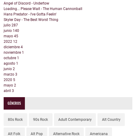
Angel of Discord - Undertow
Loading... Please Wait - The Human Cannonball
Hans Predator - I've Gotta Feelin'
Skyler Day - The Best Worst Thing
julio
287
junio
140
mayo
45
2022
12
diciembre
4
noviembre
1
octubre
1
agosto
1
junio
2
marzo
3
2020
5
mayo
2
abril
3
GÉNEROS
80s Rock
90s Rock
Adult Contemporary
Alt Country
Alt Folk
Alt Pop
Alternative Rock
Americana