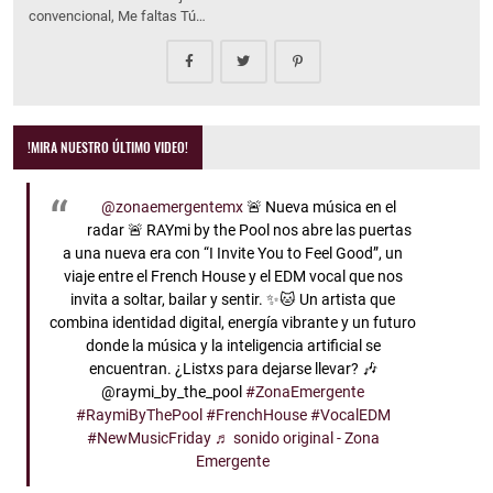
convencional, Me faltas Tú…
!MIRA NUESTRO ÚLTIMO VIDEO!
@zonaemergentemx
🚨 Nueva música en el
radar 🚨 RAYmi by the Pool nos abre las puertas
a una nueva era con “I Invite You to Feel Good”, un
viaje entre el French House y el EDM vocal que nos
invita a soltar, bailar y sentir. ✨🐱 Un artista que
combina identidad digital, energía vibrante y un futuro
donde la música y la inteligencia artificial se
encuentran. ¿Listxs para dejarse llevar? 🎶
@raymi_by_the_pool
#ZonaEmergente
#RaymiByThePool
#FrenchHouse
#VocalEDM
#NewMusicFriday
♬ sonido original - Zona
Emergente