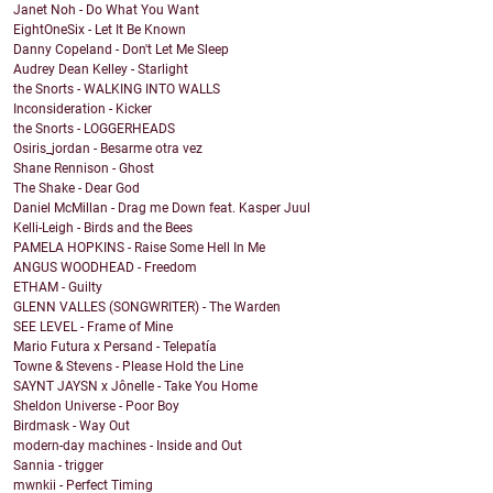
Janet Noh - Do What You Want
EightOneSix - Let It Be Known
Danny Copeland - Don't Let Me Sleep
Audrey Dean Kelley - Starlight
the Snorts - WALKING INTO WALLS
Inconsideration - Kicker
the Snorts - LOGGERHEADS
Osiris_jordan - Besarme otra vez
Shane Rennison - Ghost
The Shake - Dear God
Daniel McMillan - Drag me Down feat. Kasper Juul
Kelli-Leigh - Birds and the Bees
PAMELA HOPKINS - Raise Some Hell In Me
ANGUS WOODHEAD - Freedom
ETHAM - Guilty
GLENN VALLES (SONGWRITER) - The Warden
SEE LEVEL - Frame of Mine
Mario Futura x Persand - Telepatía
Towne & Stevens - Please Hold the Line
SAYNT JAYSN x Jônelle - Take You Home
Sheldon Universe - Poor Boy
Birdmask - Way Out
modern-day machines - Inside and Out
Sannia - trigger
mwnkii - Perfect Timing