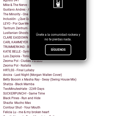
agosto
341
Mike & The Nerve - Fool's Gold, False Idols
Gustavo Andres - AiRA
The Minority - One Of A Kind
¡Sigue nuestro
Inclusión - ¿Que Quieres de Mí?
LEYO - Por Que Me Haces Llorar
blog!
Tantrum Zentrum - Don't Be A Fascist
Lusitanian Ghosts - September
Únete a la comunidad rockera y
CLARE EASDOWN - I Break
no te pierdas nada.
CARL KAMMEYER - One
TRUMMERKIND - Beauty Queen
SÍGUENOS
KATIE BELLE - Symptoms
Luis Zapiola - Tonight
Zeoma Pol - Ciudad Venado
Zeoma Pol - Natalia
HRTLSS - Final Lullaby
Ancira - Last Night (Morgan Wallen Cover)
Betty Booom x Masha Ray - Sway (Swing House Mix)
Shatza - Black Mamba
TwoMinutesHate - 2249 Days
SUCKERPUNCH! - Game Time
Black Pines - Run and Hide
Shazta -Mucho Mas
Contour Shut - Your Mouth
Felicia Lu - me & my broken heart