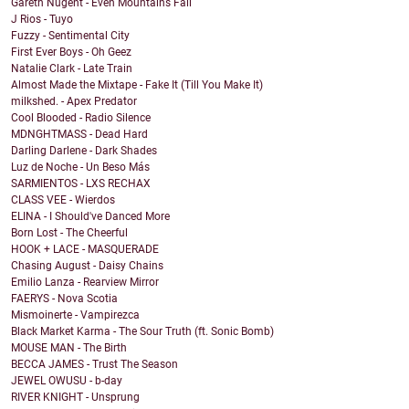
Gareth Nugent - Even Mountains Fall
J Rios - Tuyo
Fuzzy - Sentimental City
First Ever Boys - Oh Geez
Natalie Clark - Late Train
Almost Made the Mixtape - Fake It (Till You Make It)
milkshed. - Apex Predator
Cool Blooded - Radio Silence
MDNGHTMASS - Dead Hard
Darling Darlene - Dark Shades
Luz de Noche - Un Beso Más
SARMIENTOS - LXS RECHAX
CLASS VEE - Wierdos
ELINA - I Should've Danced More
Born Lost - The Cheerful
HOOK + LACE - MASQUERADE
Chasing August - Daisy Chains
Emilio Lanza - Rearview Mirror
FAERYS - Nova Scotia
Mismoinerte - Vampirezca
Black Market Karma - The Sour Truth (ft. Sonic Bomb)
MOUSE MAN - The Birth
BECCA JAMES - Trust The Season
JEWEL OWUSU - b-day
RIVER KNIGHT - Unsprung