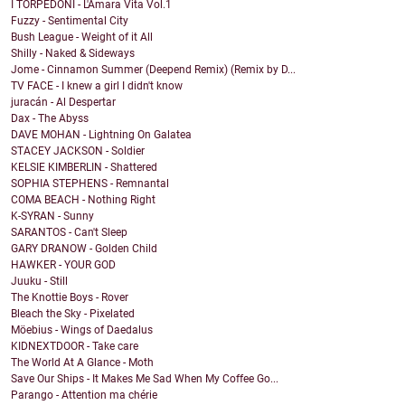
I TORPEDONI - L'Amara Vita Vol.1
Fuzzy - Sentimental City
Bush League - Weight of it All
Shilly - Naked & Sideways
Jome - Cinnamon Summer (Deepend Remix) (Remix by D...
TV FACE - I knew a girl I didn't know
juracán - Al Despertar
Dax - The Abyss
DAVE MOHAN - Lightning On Galatea
STACEY JACKSON - Soldier
KELSIE KIMBERLIN - Shattered
SOPHIA STEPHENS - Remnantal
COMA BEACH - Nothing Right
K-SYRAN - Sunny
SARANTOS - Can't Sleep
GARY DRANOW - Golden Child
HAWKER - YOUR GOD
Juuku - Still
The Knottie Boys - Rover
Bleach the Sky - Pixelated
Möebius - Wings of Daedalus
KIDNEXTDOOR - Take care
The World At A Glance - Moth
Save Our Ships - It Makes Me Sad When My Coffee Go...
Parango - Attention ma chérie