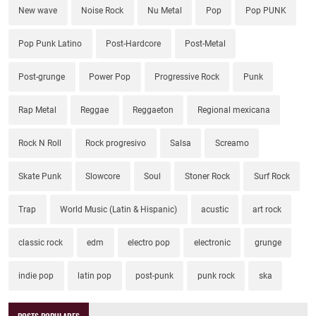
New wave
Noise Rock
Nu Metal
Pop
Pop PUNK
Pop Punk Latino
Post-Hardcore
Post-Metal
Post-grunge
Power Pop
Progressive Rock
Punk
Rap Metal
Reggae
Reggaeton
Regional mexicana
Rock N Roll
Rock progresivo
Salsa
Screamo
Skate Punk
Slowcore
Soul
Stoner Rock
Surf Rock
Trap
World Music (Latin & Hispanic)
acustic
art rock
classic rock
edm
electro pop
electronic
grunge
indie pop
latin pop
post-punk
punk rock
ska