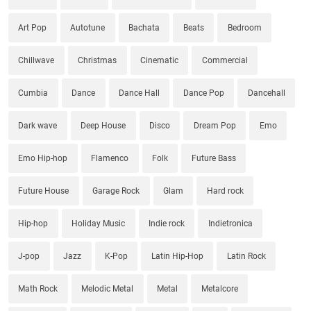
Art Pop
Autotune
Bachata
Beats
Bedroom
Chillwave
Christmas
Cinematic
Commercial
Cumbia
Dance
Dance Hall
Dance Pop
Dancehall
Dark wave
Deep House
Disco
Dream Pop
Emo
Emo Hip-hop
Flamenco
Folk
Future Bass
Future House
Garage Rock
Glam
Hard rock
Hip-hop
Holiday Music
Indie rock
Indietronica
J-pop
Jazz
K-Pop
Latin Hip-Hop
Latin Rock
Math Rock
Melodic Metal
Metal
Metalcore