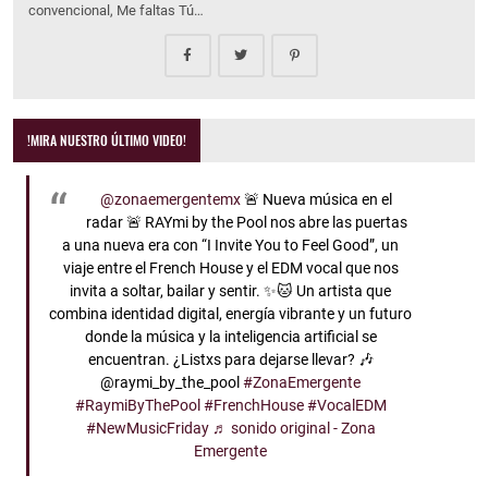
convencional, Me faltas Tú…
!MIRA NUESTRO ÚLTIMO VIDEO!
@zonaemergentemx
🚨 Nueva música en el
radar 🚨 RAYmi by the Pool nos abre las puertas
a una nueva era con “I Invite You to Feel Good”, un
viaje entre el French House y el EDM vocal que nos
invita a soltar, bailar y sentir. ✨🐱 Un artista que
combina identidad digital, energía vibrante y un futuro
donde la música y la inteligencia artificial se
encuentran. ¿Listxs para dejarse llevar? 🎶
@raymi_by_the_pool
#ZonaEmergente
#RaymiByThePool
#FrenchHouse
#VocalEDM
#NewMusicFriday
♬ sonido original - Zona
Emergente