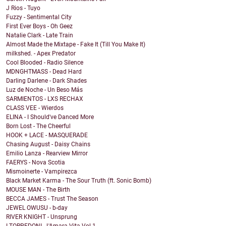
J Rios - Tuyo
Fuzzy - Sentimental City
First Ever Boys - Oh Geez
Natalie Clark - Late Train
Almost Made the Mixtape - Fake It (Till You Make It)
milkshed. - Apex Predator
Cool Blooded - Radio Silence
MDNGHTMASS - Dead Hard
Darling Darlene - Dark Shades
Luz de Noche - Un Beso Más
SARMIENTOS - LXS RECHAX
CLASS VEE - Wierdos
ELINA - I Should've Danced More
Born Lost - The Cheerful
HOOK + LACE - MASQUERADE
Chasing August - Daisy Chains
Emilio Lanza - Rearview Mirror
FAERYS - Nova Scotia
Mismoinerte - Vampirezca
Black Market Karma - The Sour Truth (ft. Sonic Bomb)
MOUSE MAN - The Birth
BECCA JAMES - Trust The Season
JEWEL OWUSU - b-day
RIVER KNIGHT - Unsprung