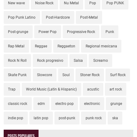
New wave
Noise Rock
Nu Metal
Pop
Pop PUNK
Pop Punk Latino
Post-Hardcore
Post-Metal
Post-grunge
Power Pop
Progressive Rock
Punk
Rap Metal
Reggae
Reggaeton
Regional mexicana
Rock N Roll
Rock progresivo
Salsa
Screamo
Skate Punk
Slowcore
Soul
Stoner Rock
Surf Rock
Trap
World Music (Latin & Hispanic)
acustic
art rock
classic rock
edm
electro pop
electronic
grunge
indie pop
latin pop
post-punk
punk rock
ska
POSTS POPULARES