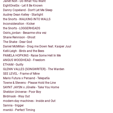
Janet Noh - Do What You Want
EightOneSix - Let It Be Known
Danny Copeland - Don't Let Me Sleep
Audrey Dean Kelley - Starlight
the Snorts - WALKING INTO WALLS
Inconsideration - Kicker
the Snorts - LOGGERHEADS
Osiris_jordan - Besarme otra vez
Shane Rennison - Ghost
The Shake - Dear God
Daniel McMillan - Drag me Down feat. Kasper Juul
Kelli-Leigh - Birds and the Bees
PAMELA HOPKINS - Raise Some Hell In Me
ANGUS WOODHEAD - Freedom
ETHAM - Guilty
GLENN VALLES (SONGWRITER) - The Warden
SEE LEVEL - Frame of Mine
Mario Futura x Persand - Telepatía
Towne & Stevens - Please Hold the Line
SAYNT JAYSN x Jônelle - Take You Home
Sheldon Universe - Poor Boy
Birdmask - Way Out
modern-day machines - Inside and Out
Sannia - trigger
mwnkii - Perfect Timing