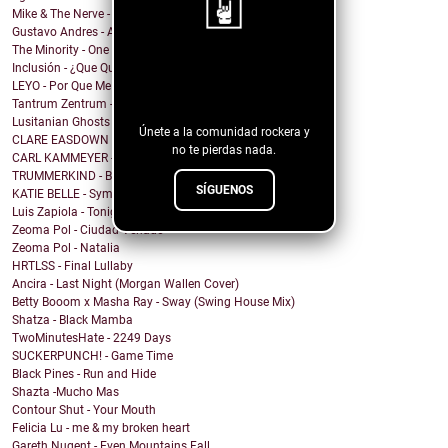
Mike & The Nerve - Fool's Gold, False Idols
Gustavo Andres - AiRA
The Minority - One Of A Kind
¡Sigue nuestro
Inclusión - ¿Que Quieres de Mí?
LEYO - Por Que Me Haces Llorar
blog!
Tantrum Zentrum - Don't Be A Fascist
Lusitanian Ghosts - September
Únete a la comunidad rockera y
CLARE EASDOWN - I Break
no te pierdas nada.
CARL KAMMEYER - One
TRUMMERKIND - Beauty Queen
SÍGUENOS
KATIE BELLE - Symptoms
Luis Zapiola - Tonight
Zeoma Pol - Ciudad Venado
Zeoma Pol - Natalia
HRTLSS - Final Lullaby
Ancira - Last Night (Morgan Wallen Cover)
Betty Booom x Masha Ray - Sway (Swing House Mix)
Shatza - Black Mamba
TwoMinutesHate - 2249 Days
SUCKERPUNCH! - Game Time
Black Pines - Run and Hide
Shazta -Mucho Mas
Contour Shut - Your Mouth
Felicia Lu - me & my broken heart
Gareth Nugent - Even Mountains Fall