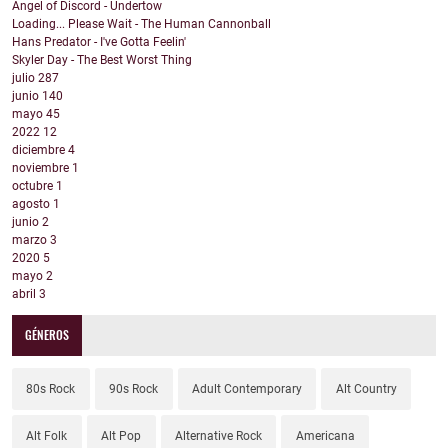
Angel of Discord - Undertow
Loading... Please Wait - The Human Cannonball
Hans Predator - I've Gotta Feelin'
Skyler Day - The Best Worst Thing
julio
287
junio
140
mayo
45
2022
12
diciembre
4
noviembre
1
octubre
1
agosto
1
junio
2
marzo
3
2020
5
mayo
2
abril
3
GÉNEROS
80s Rock
90s Rock
Adult Contemporary
Alt Country
Alt Folk
Alt Pop
Alternative Rock
Americana