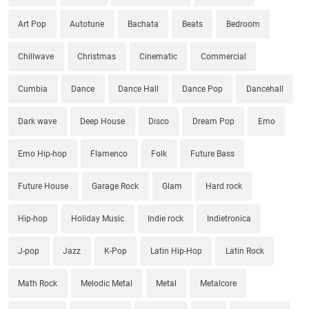
Art Pop
Autotune
Bachata
Beats
Bedroom
Chillwave
Christmas
Cinematic
Commercial
Cumbia
Dance
Dance Hall
Dance Pop
Dancehall
Dark wave
Deep House
Disco
Dream Pop
Emo
Emo Hip-hop
Flamenco
Folk
Future Bass
Future House
Garage Rock
Glam
Hard rock
Hip-hop
Holiday Music
Indie rock
Indietronica
J-pop
Jazz
K-Pop
Latin Hip-Hop
Latin Rock
Math Rock
Melodic Metal
Metal
Metalcore