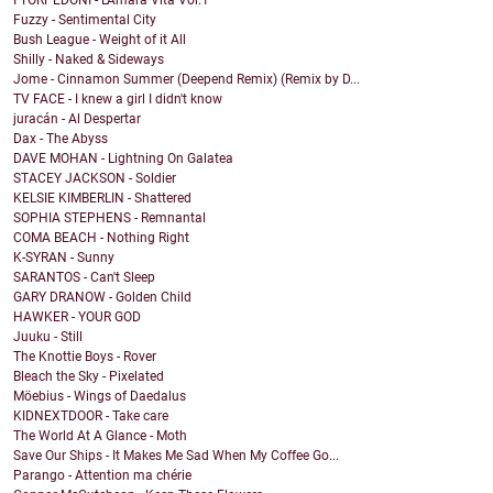
I TORPEDONI - L'Amara Vita Vol.1
Fuzzy - Sentimental City
Bush League - Weight of it All
Shilly - Naked & Sideways
Jome - Cinnamon Summer (Deepend Remix) (Remix by D...
TV FACE - I knew a girl I didn't know
juracán - Al Despertar
Dax - The Abyss
DAVE MOHAN - Lightning On Galatea
STACEY JACKSON - Soldier
KELSIE KIMBERLIN - Shattered
SOPHIA STEPHENS - Remnantal
COMA BEACH - Nothing Right
K-SYRAN - Sunny
SARANTOS - Can't Sleep
GARY DRANOW - Golden Child
HAWKER - YOUR GOD
Juuku - Still
The Knottie Boys - Rover
Bleach the Sky - Pixelated
Möebius - Wings of Daedalus
KIDNEXTDOOR - Take care
The World At A Glance - Moth
Save Our Ships - It Makes Me Sad When My Coffee Go...
Parango - Attention ma chérie