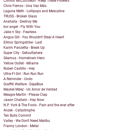
Connor McCutcheon - Keep These Flowers
Chris Fierros - Una Vez Más
Laguna Meth - Lollipops and Mescaline
TRUSS - Broken Glass
Anahata - Destroy Me
boi angel - Fly With You
Jake n' Sky - Fearless
Angus Gill - You Wouldn't Steal A Heart
Ellinor Springstrike - Last
Karim Panzetta - Break Up
Super City - Getouttahere
Séamus - Hometown Hero
Yellow Outlet - Mírame
Ruben Castillo - Hey
Ultra-FI Girl - Run Run Run
A Reminder - Undo
Graffiti Welfare - DejaBlue
Maykel Mdez - Un Amor de Verdad
Meagre Martin - Please Clap
Jason Chatwin - Hey Now
N.P. York & The Fools - Pain and the ever after
4nzek - Catastrophe
Ten Bulls Commit
Valley - We Don't Need Malibu
Franny London - Metal