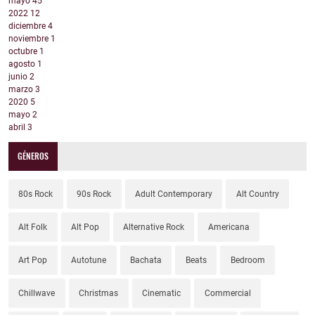
mayo
45
2022
12
diciembre
4
noviembre
1
octubre
1
agosto
1
junio
2
marzo
3
2020
5
mayo
2
abril
3
GÉNEROS
80s Rock
90s Rock
Adult Contemporary
Alt Country
Alt Folk
Alt Pop
Alternative Rock
Americana
Art Pop
Autotune
Bachata
Beats
Bedroom
Chillwave
Christmas
Cinematic
Commercial