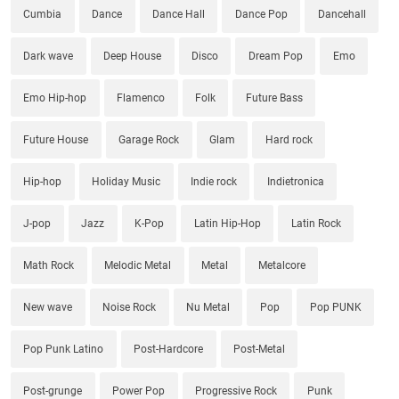
Cumbia
Dance
Dance Hall
Dance Pop
Dancehall
Dark wave
Deep House
Disco
Dream Pop
Emo
Emo Hip-hop
Flamenco
Folk
Future Bass
Future House
Garage Rock
Glam
Hard rock
Hip-hop
Holiday Music
Indie rock
Indietronica
J-pop
Jazz
K-Pop
Latin Hip-Hop
Latin Rock
Math Rock
Melodic Metal
Metal
Metalcore
New wave
Noise Rock
Nu Metal
Pop
Pop PUNK
Pop Punk Latino
Post-Hardcore
Post-Metal
Post-grunge
Power Pop
Progressive Rock
Punk