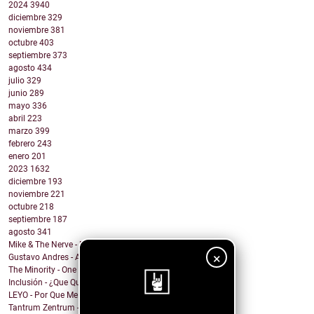
2024
3940
diciembre
329
noviembre
381
octubre
403
septiembre
373
agosto
434
julio
329
junio
289
mayo
336
abril
223
marzo
399
febrero
243
enero
201
2023
1632
diciembre
193
noviembre
221
octubre
218
septiembre
187
agosto
341
Mike & The Nerve - Fool's Gold, False Idols
×
Gustavo Andres - AiRA
The Minority - One Of A Kind
Inclusión - ¿Que Quieres de Mí?
LEYO - Por Que Me Haces Llorar
Tantrum Zentrum - Don't Be A Fascist