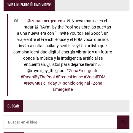
!MIRA NUESTRO ÚLTIMO VIDEO!
@zonaemergentemx
🚨 Nueva música en el
radar 🚨 RAYmi by the Pool nos abre las puertas
a una nueva era con “I Invite You to Feel Good”, un
viaje entre el French House y el EDM vocal que nos
invita a soltar, bailar y sentir. ✨🐱 Un artista que
combina identidad digital, energía vibrante y un futuro
donde la música y la inteligencia artificial se
encuentran. ¿Listxs para dejarse llevar? 🎶
@raymi_by_the_pool
#ZonaEmergente
#RaymiByThePool
#FrenchHouse
#VocalEDM
#NewMusicFriday
♬ sonido original - Zona
Emergente
BUSCAR