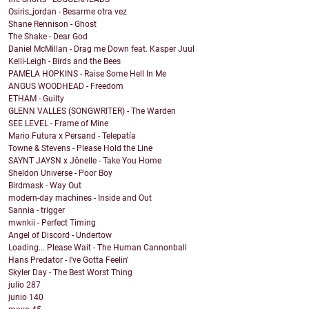
Osiris_jordan - Besarme otra vez
Shane Rennison - Ghost
The Shake - Dear God
Daniel McMillan - Drag me Down feat. Kasper Juul
Kelli-Leigh - Birds and the Bees
PAMELA HOPKINS - Raise Some Hell In Me
ANGUS WOODHEAD - Freedom
ETHAM - Guilty
GLENN VALLES (SONGWRITER) - The Warden
SEE LEVEL - Frame of Mine
Mario Futura x Persand - Telepatía
Towne & Stevens - Please Hold the Line
SAYNT JAYSN x Jônelle - Take You Home
Sheldon Universe - Poor Boy
Birdmask - Way Out
modern-day machines - Inside and Out
Sannia - trigger
mwnkii - Perfect Timing
Angel of Discord - Undertow
Loading... Please Wait - The Human Cannonball
Hans Predator - I've Gotta Feelin'
Skyler Day - The Best Worst Thing
julio
287
junio
140