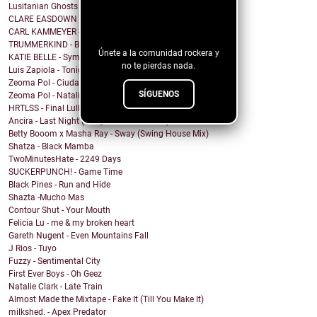
Lusitanian Ghosts - September
¡Sigue nuestro
CLARE EASDOWN - I Break
blog!
CARL KAMMEYER - One
TRUMMERKIND - Beauty Queen
Únete a la comunidad rockera y
KATIE BELLE - Symptoms
no te pierdas nada.
Luis Zapiola - Tonight
Zeoma Pol - Ciudad Venado
SÍGUENOS
Zeoma Pol - Natalia
HRTLSS - Final Lullaby
Ancira - Last Night (Morgan Wallen Cover)
Betty Booom x Masha Ray - Sway (Swing House Mix)
Shatza - Black Mamba
TwoMinutesHate - 2249 Days
SUCKERPUNCH! - Game Time
Black Pines - Run and Hide
Shazta -Mucho Mas
Contour Shut - Your Mouth
Felicia Lu - me & my broken heart
Gareth Nugent - Even Mountains Fall
J Rios - Tuyo
Fuzzy - Sentimental City
First Ever Boys - Oh Geez
Natalie Clark - Late Train
Almost Made the Mixtape - Fake It (Till You Make It)
milkshed. - Apex Predator