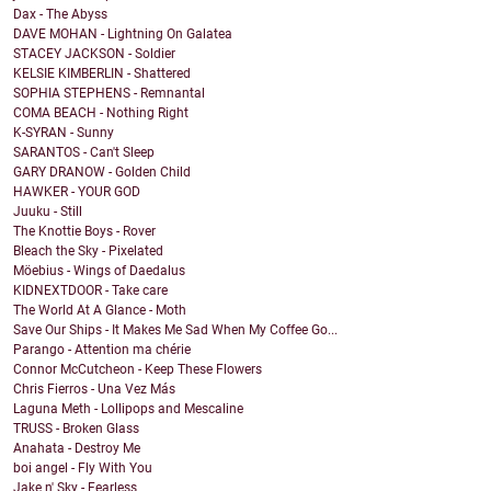
Dax - The Abyss
DAVE MOHAN - Lightning On Galatea
STACEY JACKSON - Soldier
KELSIE KIMBERLIN - Shattered
SOPHIA STEPHENS - Remnantal
COMA BEACH - Nothing Right
K-SYRAN - Sunny
SARANTOS - Can't Sleep
GARY DRANOW - Golden Child
HAWKER - YOUR GOD
Juuku - Still
The Knottie Boys - Rover
Bleach the Sky - Pixelated
Möebius - Wings of Daedalus
KIDNEXTDOOR - Take care
The World At A Glance - Moth
Save Our Ships - It Makes Me Sad When My Coffee Go...
Parango - Attention ma chérie
Connor McCutcheon - Keep These Flowers
Chris Fierros - Una Vez Más
Laguna Meth - Lollipops and Mescaline
TRUSS - Broken Glass
Anahata - Destroy Me
boi angel - Fly With You
Jake n' Sky - Fearless