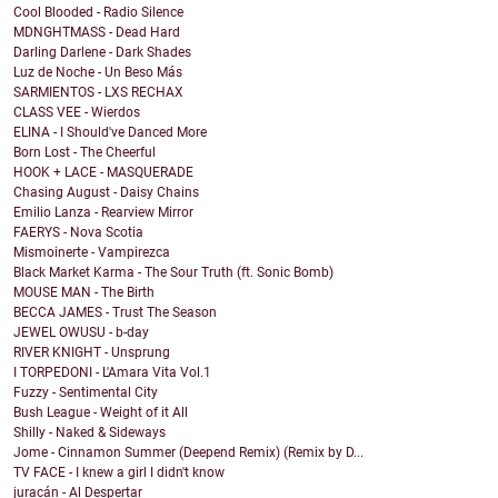
Cool Blooded - Radio Silence
MDNGHTMASS - Dead Hard
Darling Darlene - Dark Shades
Luz de Noche - Un Beso Más
SARMIENTOS - LXS RECHAX
CLASS VEE - Wierdos
ELINA - I Should've Danced More
Born Lost - The Cheerful
HOOK + LACE - MASQUERADE
Chasing August - Daisy Chains
Emilio Lanza - Rearview Mirror
FAERYS - Nova Scotia
Mismoinerte - Vampirezca
Black Market Karma - The Sour Truth (ft. Sonic Bomb)
MOUSE MAN - The Birth
BECCA JAMES - Trust The Season
JEWEL OWUSU - b-day
RIVER KNIGHT - Unsprung
I TORPEDONI - L'Amara Vita Vol.1
Fuzzy - Sentimental City
Bush League - Weight of it All
Shilly - Naked & Sideways
Jome - Cinnamon Summer (Deepend Remix) (Remix by D...
TV FACE - I knew a girl I didn't know
juracán - Al Despertar