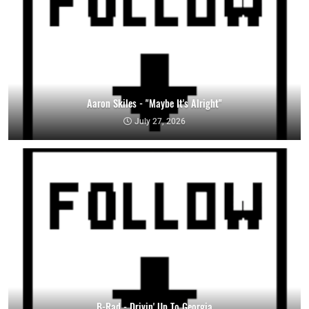
Aaron Skiles - "Maybe It's Alright"
July 27, 2026
B-Rad - Drivin' Up To Georgia