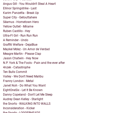
Angus Gill - You Wouldn't Steal A Heart
Ellinor Springstrike - Last
Karim Panzetta - Break Up
Super City - Getouttahere
Séamus - Hometown Hero
Yellow Outlet - Mírame
Ruben Castillo - Hey
Ultra-FI Girl - Run Run Run
A Reminder - Undo
Graffiti Welfare - DejaBlue
Maykel Mdez - Un Amor de Verdad
Meagre Martin - Please Clap
Jason Chatwin - Hey Now
N.P. York & The Fools - Pain and the ever after
4nzek - Catastrophe
Ten Bulls Commit
Valley - We Don't Need Malibu
Franny London - Metal
Janet Noh - Do What You Want
EightOneSix - Let It Be Known
Danny Copeland - Don't Let Me Sleep
Audrey Dean Kelley - Starlight
the Snorts - WALKING INTO WALLS
Inconsideration - Kicker
the Snorts - LOGGERHEADS