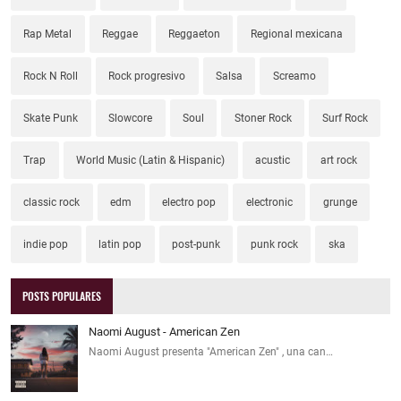
Rap Metal
Reggae
Reggaeton
Regional mexicana
Rock N Roll
Rock progresivo
Salsa
Screamo
Skate Punk
Slowcore
Soul
Stoner Rock
Surf Rock
Trap
World Music (Latin & Hispanic)
acustic
art rock
classic rock
edm
electro pop
electronic
grunge
indie pop
latin pop
post-punk
punk rock
ska
POSTS POPULARES
Naomi August - American Zen
Naomi August presenta "American Zen" , una can…