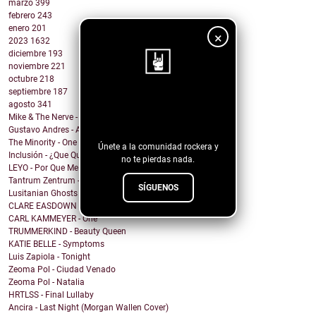
marzo
399
febrero
243
enero
201
×
2023
1632
diciembre
193
noviembre
221
octubre
218
septiembre
187
¡Sigue nuestro
agosto
341
Mike & The Nerve - Fool's Gold, False Idols
blog!
Gustavo Andres - AiRA
The Minority - One Of A Kind
Únete a la comunidad rockera y
Inclusión - ¿Que Quieres de Mí?
no te pierdas nada.
LEYO - Por Que Me Haces Llorar
Tantrum Zentrum - Don't Be A Fascist
SÍGUENOS
Lusitanian Ghosts - September
CLARE EASDOWN - I Break
CARL KAMMEYER - One
TRUMMERKIND - Beauty Queen
KATIE BELLE - Symptoms
Luis Zapiola - Tonight
Zeoma Pol - Ciudad Venado
Zeoma Pol - Natalia
HRTLSS - Final Lullaby
Ancira - Last Night (Morgan Wallen Cover)