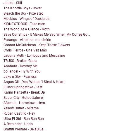
Juuku - Still
The Knottie Boys - Rover
Bleach the Sky - Pixelated
Möebius - Wings of Daedalus
KIDNEXTDOOR - Take care
The World At A Glance - Moth
Save Our Ships - It Makes Me Sad When My Coffee Go...
Parango - Attention ma chérie
Connor McCutcheon - Keep These Flowers
Chris Fierros - Una Vez Más
Laguna Meth - Lollipops and Mescaline
TRUSS - Broken Glass
Anahata - Destroy Me
boi angel - Fly With You
Jake n' Sky - Fearless
Angus Gill - You Wouldn't Steal A Heart
Ellinor Springstrike - Last
Karim Panzetta - Break Up
Super City - Getouttahere
Séamus - Hometown Hero
Yellow Outlet - Mírame
Ruben Castillo - Hey
Ultra-FI Girl - Run Run Run
A Reminder - Undo
Graffiti Welfare - DejaBlue