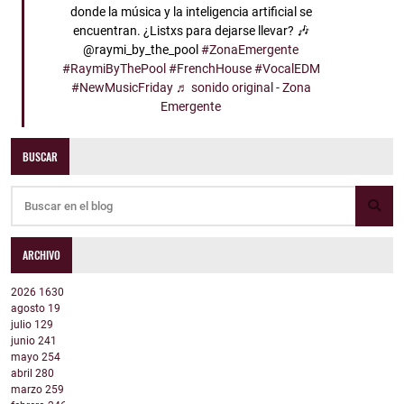
donde la música y la inteligencia artificial se
encuentran. ¿Listxs para dejarse llevar? 🎶
@raymi_by_the_pool
#ZonaEmergente
#RaymiByThePool
#FrenchHouse
#VocalEDM
#NewMusicFriday
♬ sonido original - Zona
Emergente
BUSCAR
ARCHIVO
2026
1630
agosto
19
julio
129
junio
241
mayo
254
abril
280
marzo
259