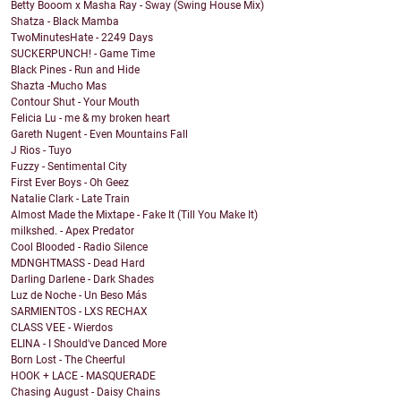
Betty Booom x Masha Ray - Sway (Swing House Mix)
Shatza - Black Mamba
TwoMinutesHate - 2249 Days
SUCKERPUNCH! - Game Time
Black Pines - Run and Hide
Shazta -Mucho Mas
Contour Shut - Your Mouth
Felicia Lu - me & my broken heart
Gareth Nugent - Even Mountains Fall
J Rios - Tuyo
Fuzzy - Sentimental City
First Ever Boys - Oh Geez
Natalie Clark - Late Train
Almost Made the Mixtape - Fake It (Till You Make It)
milkshed. - Apex Predator
Cool Blooded - Radio Silence
MDNGHTMASS - Dead Hard
Darling Darlene - Dark Shades
Luz de Noche - Un Beso Más
SARMIENTOS - LXS RECHAX
CLASS VEE - Wierdos
ELINA - I Should've Danced More
Born Lost - The Cheerful
HOOK + LACE - MASQUERADE
Chasing August - Daisy Chains