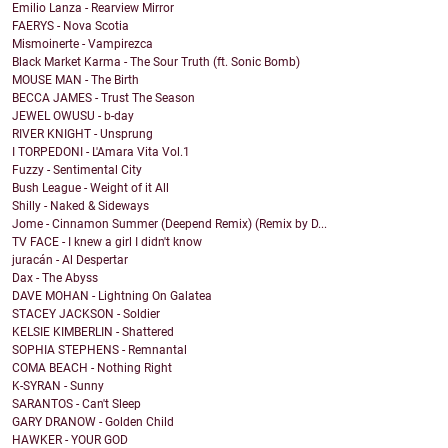
Emilio Lanza - Rearview Mirror
FAERYS - Nova Scotia
Mismoinerte - Vampirezca
Black Market Karma - The Sour Truth (ft. Sonic Bomb)
MOUSE MAN - The Birth
BECCA JAMES - Trust The Season
JEWEL OWUSU - b-day
RIVER KNIGHT - Unsprung
I TORPEDONI - L'Amara Vita Vol.1
Fuzzy - Sentimental City
Bush League - Weight of it All
Shilly - Naked & Sideways
Jome - Cinnamon Summer (Deepend Remix) (Remix by D...
TV FACE - I knew a girl I didn't know
juracán - Al Despertar
Dax - The Abyss
DAVE MOHAN - Lightning On Galatea
STACEY JACKSON - Soldier
KELSIE KIMBERLIN - Shattered
SOPHIA STEPHENS - Remnantal
COMA BEACH - Nothing Right
K-SYRAN - Sunny
SARANTOS - Can't Sleep
GARY DRANOW - Golden Child
HAWKER - YOUR GOD