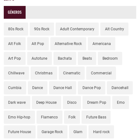
GÉNEROS
80s Rock
90s Rock
Adult Contemporary
Alt Country
Alt Folk
Alt Pop
Alternative Rock
Americana
Art Pop
Autotune
Bachata
Beats
Bedroom
Chillwave
Christmas
Cinematic
Commercial
Cumbia
Dance
Dance Hall
Dance Pop
Dancehall
Dark wave
Deep House
Disco
Dream Pop
Emo
Emo Hip-hop
Flamenco
Folk
Future Bass
Future House
Garage Rock
Glam
Hard rock