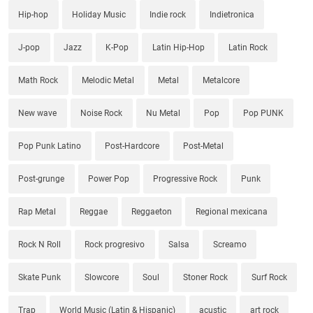
Hip-hop
Holiday Music
Indie rock
Indietronica
J-pop
Jazz
K-Pop
Latin Hip-Hop
Latin Rock
Math Rock
Melodic Metal
Metal
Metalcore
New wave
Noise Rock
Nu Metal
Pop
Pop PUNK
Pop Punk Latino
Post-Hardcore
Post-Metal
Post-grunge
Power Pop
Progressive Rock
Punk
Rap Metal
Reggae
Reggaeton
Regional mexicana
Rock N Roll
Rock progresivo
Salsa
Screamo
Skate Punk
Slowcore
Soul
Stoner Rock
Surf Rock
Trap
World Music (Latin & Hispanic)
acustic
art rock