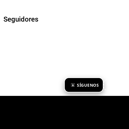
Seguidores
×
SÍGUENOS
Ya te sigo