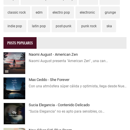
classic rock
edm
electro pop
electronic
grunge
indie pop
latin pop
post-punk
punk rock
ska
POSTS POPULARES
Naomi August - American Zen
Naomi August presenta "American Zen" , una can…
Max Ceddo - She Forever
Con una atmósfera súper cálida y optimista, llega desde Nue…
Sucia Elegancia - Contenido Delicado
"Sucia Elegancia" no es apto para sensibles, co…