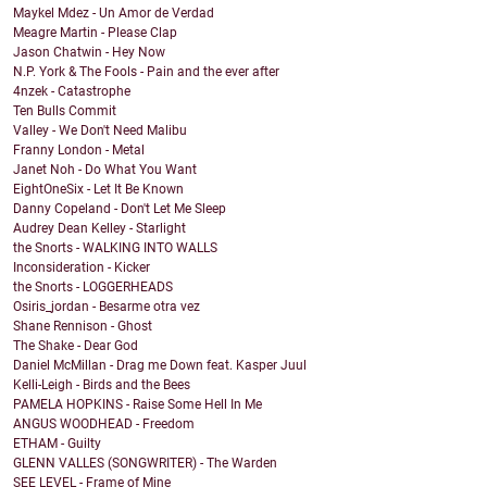
Maykel Mdez - Un Amor de Verdad
Meagre Martin - Please Clap
Jason Chatwin - Hey Now
N.P. York & The Fools - Pain and the ever after
4nzek - Catastrophe
Ten Bulls Commit
Valley - We Don't Need Malibu
Franny London - Metal
Janet Noh - Do What You Want
EightOneSix - Let It Be Known
Danny Copeland - Don't Let Me Sleep
Audrey Dean Kelley - Starlight
the Snorts - WALKING INTO WALLS
Inconsideration - Kicker
the Snorts - LOGGERHEADS
Osiris_jordan - Besarme otra vez
Shane Rennison - Ghost
The Shake - Dear God
Daniel McMillan - Drag me Down feat. Kasper Juul
Kelli-Leigh - Birds and the Bees
PAMELA HOPKINS - Raise Some Hell In Me
ANGUS WOODHEAD - Freedom
ETHAM - Guilty
GLENN VALLES (SONGWRITER) - The Warden
SEE LEVEL - Frame of Mine