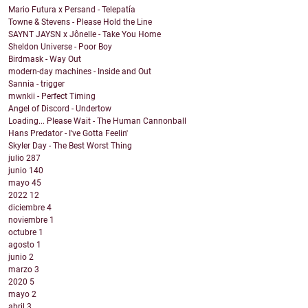
Mario Futura x Persand - Telepatía
Towne & Stevens - Please Hold the Line
SAYNT JAYSN x Jônelle - Take You Home
Sheldon Universe - Poor Boy
Birdmask - Way Out
modern-day machines - Inside and Out
Sannia - trigger
mwnkii - Perfect Timing
Angel of Discord - Undertow
Loading... Please Wait - The Human Cannonball
Hans Predator - I've Gotta Feelin'
Skyler Day - The Best Worst Thing
julio
287
junio
140
mayo
45
2022
12
diciembre
4
noviembre
1
octubre
1
agosto
1
junio
2
marzo
3
2020
5
mayo
2
abril
3