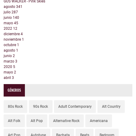
GUS WALKER - Pink Skies
agosto
341
julio
287
junio
140
mayo
45
2022
12
diciembre
4
noviembre
1
octubre
1
agosto
1
junio
2
marzo
3
2020
5
mayo
2
abril
3
GÉNEROS
80s Rock
90s Rock
Adult Contemporary
Alt Country
Alt Folk
Alt Pop
Alternative Rock
Americana
Art Pop
Autotune
Bachata
Beats
Bedroom