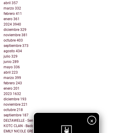
abril
357
marzo
332
febrero
411
enero
361
2024
3940
diciembre
329
noviembre
381
octubre
403
septiembre
373
agosto
434
julio
329
junio
289
mayo
336
abril
223
marzo
399
febrero
243
enero
201
2023
1632
diciembre
193
noviembre
221
octubre
218
septiembre
187
×
DELTAWELLE - Sentiments
KOTC CLAN - Baddie Wine
EMILY NICOLE GREEN - Thief