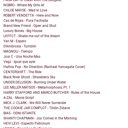
PARA LIA - In Clash With The Zeitgeist
NOBRO - Where My Girls At
CHLOE MAYSE - Mad In Love
ROBERT VENDETTA - Here and Now
Cas de Rojas - Pura Fachada
Brand New Friend - Open and Shut
Luxury Bones - Big House
LKFFCT - Shake me out of the dream
Yari M - Espero
D'Ambrosia - Tumblin
MAGNOLI - Tiempo
Josi C - Una Noche Mas
Vegz - Igual que ayer
Hafnia Pop - No Direction (Rachael Yamagata Cover)
CENTERSHIFT - The Ride
Black River Ghost - Strawberry Sky
UNDER DELUSION - Burning Under Water
LEE MILLER MATSOS - Metamorphosis, Pt. 1
HARRY STAFFORD AND MARCO BUTCHER - Rules of the House
A-ZAL - Movie Script
MICK J. CLARK - We Will Never Surrender
THE COOKIE JAR COMPLOT - Tilidin Zidane
BIAS - OGNI ISTANTE
SHANTI CHAPMAN - Joy Comes in the Morning
HEVI LEVI - Expecto Patronum