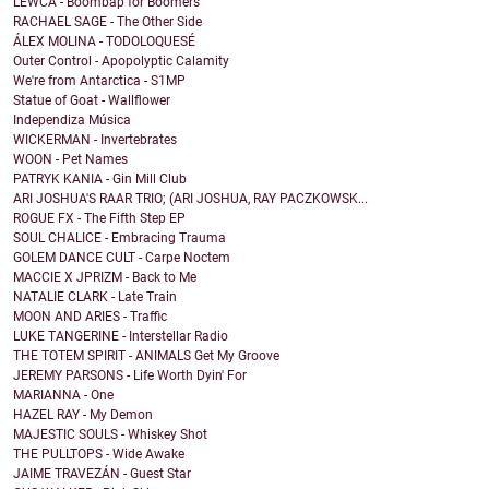
LEWCA - Boombap for Boomers
RACHAEL SAGE - The Other Side
ÁLEX MOLINA - TODOLOQUESÉ
Outer Control - Apopolyptic Calamity
We're from Antarctica - S1MP
Statue of Goat - Wallflower
Independiza Música
WICKERMAN - Invertebrates
WOON - Pet Names
PATRYK KANIA - Gin Mill Club
ARI JOSHUA'S RAAR TRIO; (ARI JOSHUA, RAY PACZKOWSK...
ROGUE FX - The Fifth Step EP
SOUL CHALICE - Embracing Trauma
GOLEM DANCE CULT - Carpe Noctem
MACCIE X JPRIZM - Back to Me
NATALIE CLARK - Late Train
MOON AND ARIES - Traffic
LUKE TANGERINE - Interstellar Radio
THE TOTEM SPIRIT - ANIMALS Get My Groove
JEREMY PARSONS - Life Worth Dyin' For
MARIANNA - One
HAZEL RAY - My Demon
MAJESTIC SOULS - Whiskey Shot
THE PULLTOPS - Wide Awake
JAIME TRAVEZÁN - Guest Star