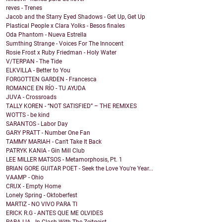
reves - Trenes
Jacob and the Starry Eyed Shadows - Get Up, Get Up
Plastical People x Clara Yolks - Besos finales
Oda Phantom - Nueva Estrella
Sumthing Strange - Voices For The Innocent
Rosie Frost x Ruby Friedman - Holy Water
V/TERPAN - The Tide
ELKVILLA - Better to You
FORGOTTEN GARDEN - Francesca
ROMANCE EN RÍO - TU AYUDA
JUVA - Crossroads
TALLY KOREN - “NOT SATISFIED” – THE REMIXES
WOTTS - be kind
SARANTOS - Labor Day
GARY PRATT - Number One Fan
TAMMY MARIAH - Can't Take It Back
PATRYK KANIA - Gin Mill Club
LEE MILLER MATSOS - Metamorphosis, Pt. 1
BRIAN GORE GUITAR POET - Seek the Love You're Year...
VAAMP - Ohio
CRUX - Empty Home
Lonely Spring - Oktoberfest
MARTIZ - NO VIVO PARA TI
ERICK R.G - ANTES QUE ME OLVIDES