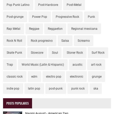
Pop Punk Latino
Post-Hardcore
Post-Metal
Post-grunge
Power Pop
Progressive Rock
Punk
Rap Metal
Reggae
Reggaeton
Regional mexicana
Rock N Roll
Rock progresivo
Salsa
Screamo
Skate Punk
Slowcore
Soul
Stoner Rock
Surf Rock
Trap
World Music (Latin & Hispanic)
acustic
art rock
classic rock
edm
electro pop
electronic
grunge
indie pop
latin pop
post-punk
punk rock
ska
POSTS POPULARES
Naomi August - American Zen