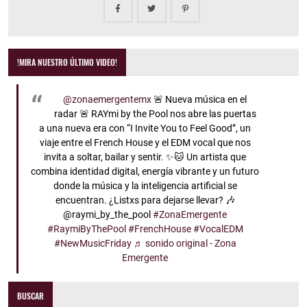
!MIRA NUESTRO ÚLTIMO VIDEO!
@zonaemergentemx
🚨 Nueva música en el
radar 🚨 RAYmi by the Pool nos abre las puertas
a una nueva era con “I Invite You to Feel Good”, un
viaje entre el French House y el EDM vocal que nos
invita a soltar, bailar y sentir. ✨🐱 Un artista que
combina identidad digital, energía vibrante y un futuro
donde la música y la inteligencia artificial se
encuentran. ¿Listxs para dejarse llevar? 🎶
@raymi_by_the_pool
#ZonaEmergente
#RaymiByThePool
#FrenchHouse
#VocalEDM
#NewMusicFriday
♬ sonido original - Zona
Emergente
BUSCAR