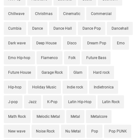
Chillwave
Christmas
Cinematic
Commercial
Cumbia
Dance
Dance Hall
Dance Pop
Dancehall
Dark wave
Deep House
Disco
Dream Pop
Emo
Emo Hip-hop
Flamenco
Folk
Future Bass
Future House
Garage Rock
Glam
Hard rock
Hip-hop
Holiday Music
Indie rock
Indietronica
J-pop
Jazz
K-Pop
Latin Hip-Hop
Latin Rock
Math Rock
Melodic Metal
Metal
Metalcore
New wave
Noise Rock
Nu Metal
Pop
Pop PUNK