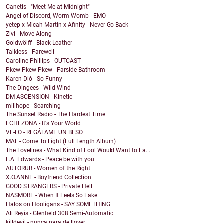
Canetis - "Meet Me at Midnight"
Angel of Discord, Worm Womb - EMO
yetep x Micah Martin x Afinity - Never Go Back
Zivi - Move Along
Goldwölff - Black Leather
Talkless - Farewell
Caroline Phillips - OUTCAST
Pkew Pkew Pkew - Farside Bathroom
Karen Dió - So Funny
The Dingees - Wild Wind
DM ASCENSION - Kinetic
millhope - Searching
The Sunset Radio - The Hardest Time
ECHEZONA - It's Your World
VE-LO - REGÁLAME UN BESO
MAL - Come To Light (Full Length Album)
The Lovelines - What Kind of Fool Would Want to Fa...
L.A. Edwards - Peace be with you
AUTORUB - Women of the Right
X.O.ANNE - Boyfriend Collection
GOOD STRANGERS - Private Hell
NASMORE - When It Feels So Fake
Halos on Hooligans - SAY SOMETHING
Ali Reyis - Glenfield 308 Semi-Automatic
killdevil - nunca para de llover