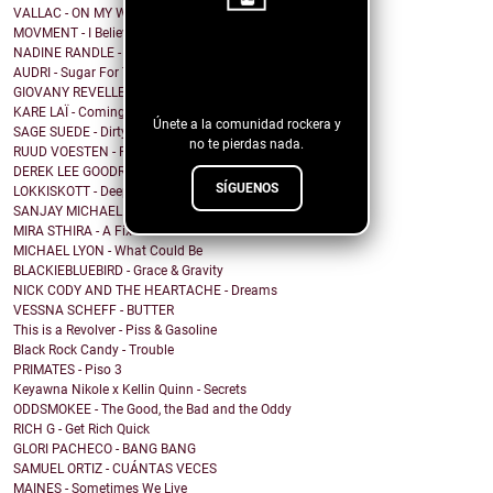
VALLAC - ON MY WAY
MOVMENT - I Believe In Noise
NADINE RANDLE - Waterfalls
¡Sigue nuestro
AUDRI - Sugar For The Flies
blog!
GIOVANY REVELLE - Believe In
KARE LAÏ - Coming back to Nen'ka
Únete a la comunidad rockera y
SAGE SUEDE - Dirty Blonde
no te pierdas nada.
RUUD VOESTEN - Ruud Voesten's Ambrosia
DEREK LEE GOODREID - Struck By Lightning Again
SÍGUENOS
LOKKISKOTT - Deep Inside
SANJAY MICHAEL - Rocking Into Midnight
MIRA STHIRA - A Fix
MICHAEL LYON - What Could Be
BLACKIEBLUEBIRD - Grace & Gravity
NICK CODY AND THE HEARTACHE - Dreams
VESSNA SCHEFF - BUTTER
This is a Revolver - Piss & Gasoline
Black Rock Candy - Trouble
PRIMATES - Piso 3
Keyawna Nikole x Kellin Quinn - Secrets
ODDSMOKEE - The Good, the Bad and the Oddy
RICH G - Get Rich Quick
GLORI PACHECO - BANG BANG
SAMUEL ORTIZ - CUÁNTAS VECES
MAINES - Sometimes We Live