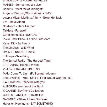
SAMUEL ORTIZ - CUÁNTAS VECES
MAINES - Sometimes We Live
Canetis - "Meet Me at Midnight"
Angel of Discord, Worm Womb - EMO
yetep x Micah Martin x Afinity - Never Go Back
Zivi - Move Along
Goldwölff - Black Leather
Talkless - Farewell
Caroline Phillips - OUTCAST
Pkew Pkew Pkew - Farside Bathroom
Karen Dió - So Funny
The Dingees - Wild Wind
DM ASCENSION - Kinetic
millhope - Searching
The Sunset Radio - The Hardest Time
ECHEZONA - It's Your World
VE-LO - REGÁLAME UN BESO
MAL - Come To Light (Full Length Album)
The Lovelines - What Kind of Fool Would Want to Fa...
L.A. Edwards - Peace be with you
AUTORUB - Women of the Right
X.O.ANNE - Boyfriend Collection
GOOD STRANGERS - Private Hell
NASMORE - When It Feels So Fake
Halos on Hooligans - SAY SOMETHING