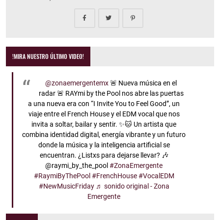
!MIRA NUESTRO ÚLTIMO VIDEO!
@zonaemergentemx
🚨 Nueva música en el
radar 🚨 RAYmi by the Pool nos abre las puertas
a una nueva era con “I Invite You to Feel Good”, un
viaje entre el French House y el EDM vocal que nos
invita a soltar, bailar y sentir. ✨🐱 Un artista que
combina identidad digital, energía vibrante y un futuro
donde la música y la inteligencia artificial se
encuentran. ¿Listxs para dejarse llevar? 🎶
@raymi_by_the_pool
#ZonaEmergente
#RaymiByThePool
#FrenchHouse
#VocalEDM
#NewMusicFriday
♬ sonido original - Zona
Emergente