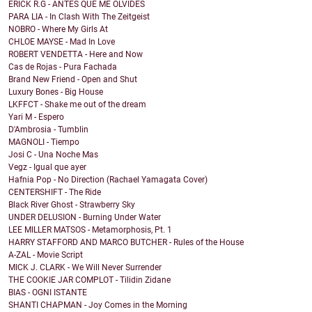
ERICK R.G - ANTES QUE ME OLVIDES
PARA LIA - In Clash With The Zeitgeist
NOBRO - Where My Girls At
CHLOE MAYSE - Mad In Love
ROBERT VENDETTA - Here and Now
Cas de Rojas - Pura Fachada
Brand New Friend - Open and Shut
Luxury Bones - Big House
LKFFCT - Shake me out of the dream
Yari M - Espero
D'Ambrosia - Tumblin
MAGNOLI - Tiempo
Josi C - Una Noche Mas
Vegz - Igual que ayer
Hafnia Pop - No Direction (Rachael Yamagata Cover)
CENTERSHIFT - The Ride
Black River Ghost - Strawberry Sky
UNDER DELUSION - Burning Under Water
LEE MILLER MATSOS - Metamorphosis, Pt. 1
HARRY STAFFORD AND MARCO BUTCHER - Rules of the House
A-ZAL - Movie Script
MICK J. CLARK - We Will Never Surrender
THE COOKIE JAR COMPLOT - Tilidin Zidane
BIAS - OGNI ISTANTE
SHANTI CHAPMAN - Joy Comes in the Morning