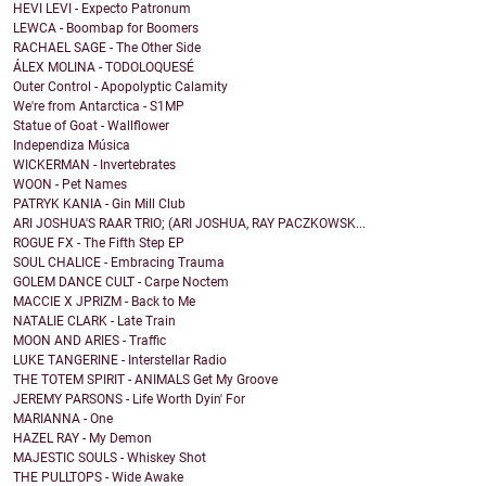
HEVI LEVI - Expecto Patronum
LEWCA - Boombap for Boomers
RACHAEL SAGE - The Other Side
ÁLEX MOLINA - TODOLOQUESÉ
Outer Control - Apopolyptic Calamity
We're from Antarctica - S1MP
Statue of Goat - Wallflower
Independiza Música
WICKERMAN - Invertebrates
WOON - Pet Names
PATRYK KANIA - Gin Mill Club
ARI JOSHUA'S RAAR TRIO; (ARI JOSHUA, RAY PACZKOWSK...
ROGUE FX - The Fifth Step EP
SOUL CHALICE - Embracing Trauma
GOLEM DANCE CULT - Carpe Noctem
MACCIE X JPRIZM - Back to Me
NATALIE CLARK - Late Train
MOON AND ARIES - Traffic
LUKE TANGERINE - Interstellar Radio
THE TOTEM SPIRIT - ANIMALS Get My Groove
JEREMY PARSONS - Life Worth Dyin' For
MARIANNA - One
HAZEL RAY - My Demon
MAJESTIC SOULS - Whiskey Shot
THE PULLTOPS - Wide Awake