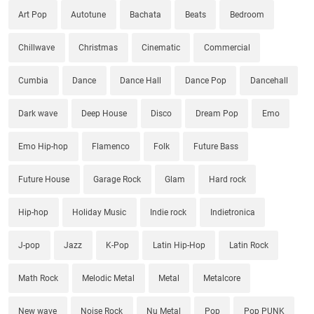
Art Pop
Autotune
Bachata
Beats
Bedroom
Chillwave
Christmas
Cinematic
Commercial
Cumbia
Dance
Dance Hall
Dance Pop
Dancehall
Dark wave
Deep House
Disco
Dream Pop
Emo
Emo Hip-hop
Flamenco
Folk
Future Bass
Future House
Garage Rock
Glam
Hard rock
Hip-hop
Holiday Music
Indie rock
Indietronica
J-pop
Jazz
K-Pop
Latin Hip-Hop
Latin Rock
Math Rock
Melodic Metal
Metal
Metalcore
New wave
Noise Rock
Nu Metal
Pop
Pop PUNK