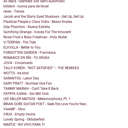
Ali Reyis - Glenfield 308 Semi-Automatic
killdevil - nunca para de llover
reves - Trenes
Jacob and the Starry Eyed Shadows - Get Up, Get Up
Plastical People x Clara Yolks - Besos finales
Oda Phantom - Nueva Estrella
Sumthing Strange - Voices For The Innocent
Rosie Frost x Ruby Friedman - Holy Water
V/TERPAN - The Tide
ELKVILLA - Better to You
FORGOTTEN GARDEN - Francesca
ROMANCE EN RÍO - TU AYUDA
JUVA - Crossroads
TALLY KOREN - “NOT SATISFIED” – THE REMIXES
WOTTS - be kind
SARANTOS - Labor Day
GARY PRATT - Number One Fan
TAMMY MARIAH - Can't Take It Back
PATRYK KANIA - Gin Mill Club
LEE MILLER MATSOS - Metamorphosis, Pt. 1
BRIAN GORE GUITAR POET - Seek the Love You're Year...
VAAMP - Ohio
CRUX - Empty Home
Lonely Spring - Oktoberfest
MARTIZ - NO VIVO PARA TI