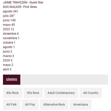
JAIME TRAVEZÁN - Guest Star
GUS WALKER - Pink Skies
agosto
341
julio
287
junio
140
mayo
45
2022
12
diciembre
4
noviembre
1
octubre
1
agosto
1
junio
2
marzo
3
2020
5
mayo
2
abril
3
GÉNEROS
80s Rock
90s Rock
Adult Contemporary
Alt Country
Alt Folk
Alt Pop
Alternative Rock
Americana