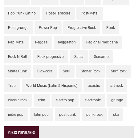
Pop Punk Latino
Post-Hardcore
Post-Metal
Post-grunge
Power Pop
Progressive Rock
Punk
Rap Metal
Reggae
Reggaeton
Regional mexicana
Rock N Roll
Rock progresivo
Salsa
Screamo
Skate Punk
Slowcore
Soul
Stoner Rock
Surf Rock
Trap
World Music (Latin & Hispanic)
acustic
art rock
classic rock
edm
electro pop
electronic
grunge
indie pop
latin pop
post-punk
punk rock
ska
POSTS POPULARES