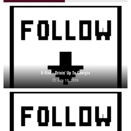
B-Rad - Drivin' Up To Georgia
July 10, 2026