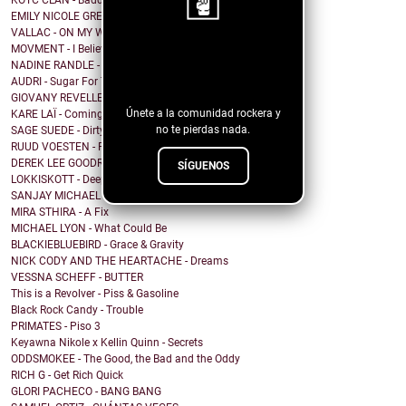
KOTC CLAN - Baddie Wine
EMILY NICOLE GREEN - Thief
VALLAC - ON MY WAY
MOVMENT - I Believe In Noise
¡Sigue nuestro
NADINE RANDLE - Waterfalls
blog!
AUDRI - Sugar For The Flies
GIOVANY REVELLE - Believe In
Únete a la comunidad rockera y
KARE LAÏ - Coming back to Nen'ka
no te pierdas nada.
SAGE SUEDE - Dirty Blonde
RUUD VOESTEN - Ruud Voesten's Ambrosia
DEREK LEE GOODREID - Struck By Lightning Again
SÍGUENOS
LOKKISKOTT - Deep Inside
SANJAY MICHAEL - Rocking Into Midnight
MIRA STHIRA - A Fix
MICHAEL LYON - What Could Be
BLACKIEBLUEBIRD - Grace & Gravity
NICK CODY AND THE HEARTACHE - Dreams
VESSNA SCHEFF - BUTTER
This is a Revolver - Piss & Gasoline
Black Rock Candy - Trouble
PRIMATES - Piso 3
Keyawna Nikole x Kellin Quinn - Secrets
ODDSMOKEE - The Good, the Bad and the Oddy
RICH G - Get Rich Quick
GLORI PACHECO - BANG BANG