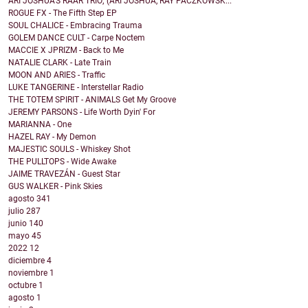
ARI JOSHUA'S RAAR TRIO; (ARI JOSHUA, RAY PACZKOWSK...
ROGUE FX - The Fifth Step EP
SOUL CHALICE - Embracing Trauma
GOLEM DANCE CULT - Carpe Noctem
MACCIE X JPRIZM - Back to Me
NATALIE CLARK - Late Train
MOON AND ARIES - Traffic
LUKE TANGERINE - Interstellar Radio
THE TOTEM SPIRIT - ANIMALS Get My Groove
JEREMY PARSONS - Life Worth Dyin' For
MARIANNA - One
HAZEL RAY - My Demon
MAJESTIC SOULS - Whiskey Shot
THE PULLTOPS - Wide Awake
JAIME TRAVEZÁN - Guest Star
GUS WALKER - Pink Skies
agosto
341
julio
287
junio
140
mayo
45
2022
12
diciembre
4
noviembre
1
octubre
1
agosto
1