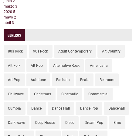
junio
2
marzo
3
2020
5
mayo
2
abril
3
GÉNEROS
80s Rock
90s Rock
Adult Contemporary
Alt Country
Alt Folk
Alt Pop
Alternative Rock
Americana
Art Pop
Autotune
Bachata
Beats
Bedroom
Chillwave
Christmas
Cinematic
Commercial
Cumbia
Dance
Dance Hall
Dance Pop
Dancehall
Dark wave
Deep House
Disco
Dream Pop
Emo