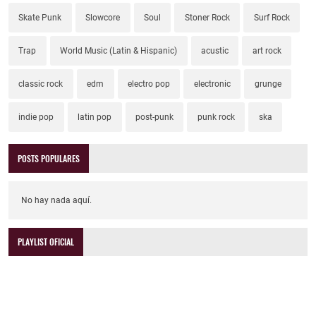
Skate Punk
Slowcore
Soul
Stoner Rock
Surf Rock
Trap
World Music (Latin & Hispanic)
acustic
art rock
classic rock
edm
electro pop
electronic
grunge
indie pop
latin pop
post-punk
punk rock
ska
POSTS POPULARES
No hay nada aquí.
PLAYLIST OFICIAL