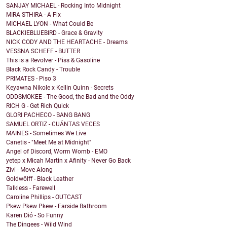
SANJAY MICHAEL - Rocking Into Midnight
MIRA STHIRA - A Fix
MICHAEL LYON - What Could Be
BLACKIEBLUEBIRD - Grace & Gravity
NICK CODY AND THE HEARTACHE - Dreams
VESSNA SCHEFF - BUTTER
This is a Revolver - Piss & Gasoline
Black Rock Candy - Trouble
PRIMATES - Piso 3
Keyawna Nikole x Kellin Quinn - Secrets
ODDSMOKEE - The Good, the Bad and the Oddy
RICH G - Get Rich Quick
GLORI PACHECO - BANG BANG
SAMUEL ORTIZ - CUÁNTAS VECES
MAINES - Sometimes We Live
Canetis - "Meet Me at Midnight"
Angel of Discord, Worm Womb - EMO
yetep x Micah Martin x Afinity - Never Go Back
Zivi - Move Along
Goldwölff - Black Leather
Talkless - Farewell
Caroline Phillips - OUTCAST
Pkew Pkew Pkew - Farside Bathroom
Karen Dió - So Funny
The Dingees - Wild Wind