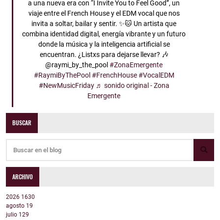
a una nueva era con “I Invite You to Feel Good”, un
viaje entre el French House y el EDM vocal que nos
invita a soltar, bailar y sentir. ✨🐱 Un artista que
combina identidad digital, energía vibrante y un futuro
donde la música y la inteligencia artificial se
encuentran. ¿Listxs para dejarse llevar? 🎶
@raymi_by_the_pool
#ZonaEmergente
#RaymiByThePool
#FrenchHouse
#VocalEDM
#NewMusicFriday
♬ sonido original - Zona
Emergente
BUSCAR
ARCHIVO
2026
1630
agosto
19
julio
129