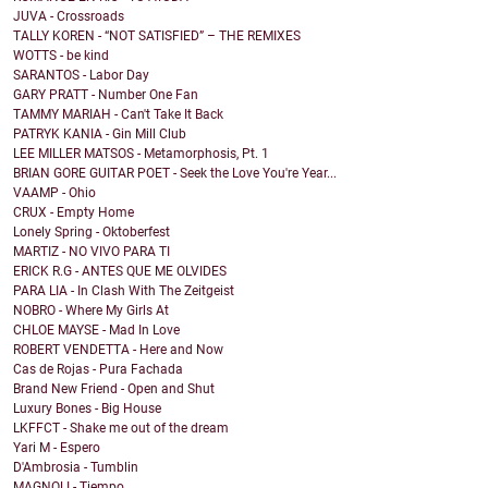
JUVA - Crossroads
TALLY KOREN - “NOT SATISFIED” – THE REMIXES
WOTTS - be kind
SARANTOS - Labor Day
GARY PRATT - Number One Fan
TAMMY MARIAH - Can't Take It Back
PATRYK KANIA - Gin Mill Club
LEE MILLER MATSOS - Metamorphosis, Pt. 1
BRIAN GORE GUITAR POET - Seek the Love You're Year...
VAAMP - Ohio
CRUX - Empty Home
Lonely Spring - Oktoberfest
MARTIZ - NO VIVO PARA TI
ERICK R.G - ANTES QUE ME OLVIDES
PARA LIA - In Clash With The Zeitgeist
NOBRO - Where My Girls At
CHLOE MAYSE - Mad In Love
ROBERT VENDETTA - Here and Now
Cas de Rojas - Pura Fachada
Brand New Friend - Open and Shut
Luxury Bones - Big House
LKFFCT - Shake me out of the dream
Yari M - Espero
D'Ambrosia - Tumblin
MAGNOLI - Tiempo