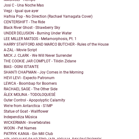
Josi C - Una Noche Mas
Vegz - Igual que ayer
Hafnia Pop - No Direction (Rachael Yamagata Cover)
CENTERSHIFT - The Ride
Black River Ghost - Strawberry Sky
UNDER DELUSION - Burning Under Water
LEE MILLER MATSOS - Metamorphosis, Pt. 1
HARRY STAFFORD AND MARCO BUTCHER - Rules of the House
A-ZAL - Movie Script
MICK J. CLARK - We Will Never Surrender
THE COOKIE JAR COMPLOT - Tilidin Zidane
BIAS - OGNI ISTANTE
SHANTI CHAPMAN - Joy Comes in the Morning
HEVI LEVI - Expecto Patronum
LEWCA - Boombap for Boomers
RACHAEL SAGE - The Other Side
ÁLEX MOLINA - TODOLOQUESÉ
Outer Control - Apopolyptic Calamity
We're from Antarctica - S1MP
Statue of Goat - Wallflower
Independiza Música
WICKERMAN - Invertebrates
WOON - Pet Names
PATRYK KANIA - Gin Mill Club