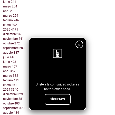
junio
241
mayo
254
abril
280
marzo
259
febrero
246
enero
202
2025
4171
diciembre
261
noviembre
241
octubre
272
×
septiembre
283
agosto
337
julio
416
junio
493
mayo
407
¡Sigue nuestro
abril
357
blog!
marzo
332
febrero
411
Únete a la comunidad rockera y
enero
361
no te pierdas nada.
2024
3940
diciembre
329
noviembre
381
SÍGUENOS
octubre
403
septiembre
373
agosto
434