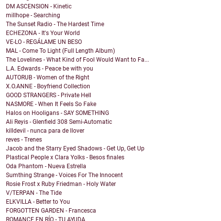
DM ASCENSION - Kinetic
millhope - Searching
The Sunset Radio - The Hardest Time
ECHEZONA - It's Your World
VE-LO - REGÁLAME UN BESO
MAL - Come To Light (Full Length Album)
The Lovelines - What Kind of Fool Would Want to Fa...
L.A. Edwards - Peace be with you
AUTORUB - Women of the Right
X.O.ANNE - Boyfriend Collection
GOOD STRANGERS - Private Hell
NASMORE - When It Feels So Fake
Halos on Hooligans - SAY SOMETHING
Ali Reyis - Glenfield 308 Semi-Automatic
killdevil - nunca para de llover
reves - Trenes
Jacob and the Starry Eyed Shadows - Get Up, Get Up
Plastical People x Clara Yolks - Besos finales
Oda Phantom - Nueva Estrella
Sumthing Strange - Voices For The Innocent
Rosie Frost x Ruby Friedman - Holy Water
V/TERPAN - The Tide
ELKVILLA - Better to You
FORGOTTEN GARDEN - Francesca
ROMANCE EN RÍO - TU AYUDA