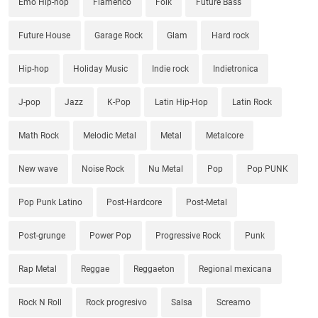
Emo Hip-hop
Flamenco
Folk
Future Bass
Future House
Garage Rock
Glam
Hard rock
Hip-hop
Holiday Music
Indie rock
Indietronica
J-pop
Jazz
K-Pop
Latin Hip-Hop
Latin Rock
Math Rock
Melodic Metal
Metal
Metalcore
New wave
Noise Rock
Nu Metal
Pop
Pop PUNK
Pop Punk Latino
Post-Hardcore
Post-Metal
Post-grunge
Power Pop
Progressive Rock
Punk
Rap Metal
Reggae
Reggaeton
Regional mexicana
Rock N Roll
Rock progresivo
Salsa
Screamo