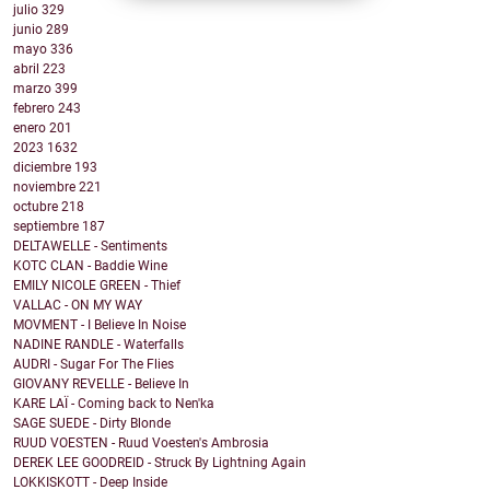
julio
329
junio
289
mayo
336
abril
223
marzo
399
febrero
243
enero
201
2023
1632
diciembre
193
noviembre
221
octubre
218
septiembre
187
DELTAWELLE - Sentiments
KOTC CLAN - Baddie Wine
EMILY NICOLE GREEN - Thief
VALLAC - ON MY WAY
MOVMENT - I Believe In Noise
NADINE RANDLE - Waterfalls
AUDRI - Sugar For The Flies
GIOVANY REVELLE - Believe In
KARE LAÏ - Coming back to Nen'ka
SAGE SUEDE - Dirty Blonde
RUUD VOESTEN - Ruud Voesten's Ambrosia
DEREK LEE GOODREID - Struck By Lightning Again
LOKKISKOTT - Deep Inside