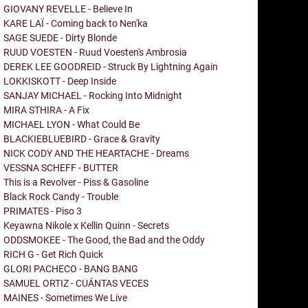
GIOVANY REVELLE - Believe In
KARE LAÏ - Coming back to Nen'ka
SAGE SUEDE - Dirty Blonde
RUUD VOESTEN - Ruud Voesten's Ambrosia
DEREK LEE GOODREID - Struck By Lightning Again
LOKKISKOTT - Deep Inside
SANJAY MICHAEL - Rocking Into Midnight
MIRA STHIRA - A Fix
MICHAEL LYON - What Could Be
BLACKIEBLUEBIRD - Grace & Gravity
NICK CODY AND THE HEARTACHE - Dreams
VESSNA SCHEFF - BUTTER
This is a Revolver - Piss & Gasoline
Black Rock Candy - Trouble
PRIMATES - Piso 3
Keyawna Nikole x Kellin Quinn - Secrets
ODDSMOKEE - The Good, the Bad and the Oddy
RICH G - Get Rich Quick
GLORI PACHECO - BANG BANG
SAMUEL ORTIZ - CUÁNTAS VECES
MAINES - Sometimes We Live