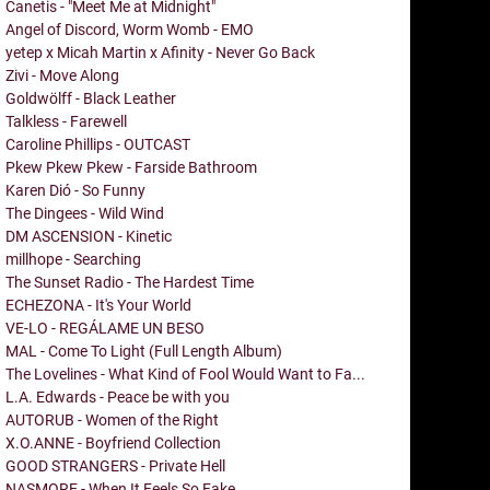
Canetis - "Meet Me at Midnight"
Angel of Discord, Worm Womb - EMO
yetep x Micah Martin x Afinity - Never Go Back
Zivi - Move Along
Goldwölff - Black Leather
Talkless - Farewell
Caroline Phillips - OUTCAST
Pkew Pkew Pkew - Farside Bathroom
Karen Dió - So Funny
The Dingees - Wild Wind
DM ASCENSION - Kinetic
millhope - Searching
The Sunset Radio - The Hardest Time
ECHEZONA - It's Your World
VE-LO - REGÁLAME UN BESO
MAL - Come To Light (Full Length Album)
The Lovelines - What Kind of Fool Would Want to Fa...
L.A. Edwards - Peace be with you
AUTORUB - Women of the Right
X.O.ANNE - Boyfriend Collection
GOOD STRANGERS - Private Hell
NASMORE - When It Feels So Fake