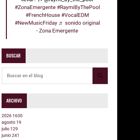
#ZonaEmergente
#RaymiByThePool
#FrenchHouse
#VocalEDM
#NewMusicFriday
♬ sonido original
- Zona Emergente
BUSCAR
ARCHIVO
2026
1630
agosto
19
julio
129
junio
241