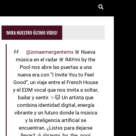
!MIRA NUESTRO ÚLTIMO VIDEO!
@zonaemergentemx
🚨 Nueva
música en el radar 🚨 RAYmi by the
Pool nos abre las puertas a una
nueva era con “I Invite You to Feel
Good”, un viaje entre el French House
y el EDM vocal que nos invita a soltar,
bailar y sentir. ✨🐱 Un artista que
combina identidad digital, energía
vibrante y un futuro donde la música
y la inteligencia artificial se
encuentran. ¿Listxs para dejarse
llevar? 🎶 @raymi_by_the_pool