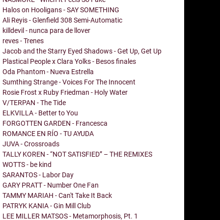
Halos on Hooligans - SAY SOMETHING
Ali Reyis - Glenfield 308 Semi-Automatic
killdevil - nunca para de llover
reves - Trenes
Jacob and the Starry Eyed Shadows - Get Up, Get Up
Plastical People x Clara Yolks - Besos finales
Oda Phantom - Nueva Estrella
Sumthing Strange - Voices For The Innocent
Rosie Frost x Ruby Friedman - Holy Water
V/TERPAN - The Tide
ELKVILLA - Better to You
FORGOTTEN GARDEN - Francesca
ROMANCE EN RÍO - TU AYUDA
JUVA - Crossroads
TALLY KOREN - “NOT SATISFIED” – THE REMIXES
WOTTS - be kind
SARANTOS - Labor Day
GARY PRATT - Number One Fan
TAMMY MARIAH - Can't Take It Back
PATRYK KANIA - Gin Mill Club
LEE MILLER MATSOS - Metamorphosis, Pt. 1