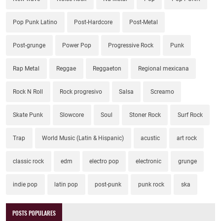
Pop Punk Latino
Post-Hardcore
Post-Metal
Post-grunge
Power Pop
Progressive Rock
Punk
Rap Metal
Reggae
Reggaeton
Regional mexicana
Rock N Roll
Rock progresivo
Salsa
Screamo
Skate Punk
Slowcore
Soul
Stoner Rock
Surf Rock
Trap
World Music (Latin & Hispanic)
acustic
art rock
classic rock
edm
electro pop
electronic
grunge
indie pop
latin pop
post-punk
punk rock
ska
POSTS POPULARES