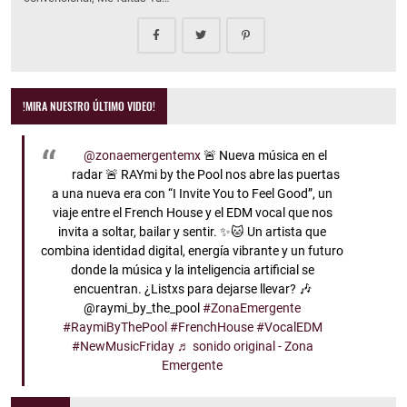
!MIRA NUESTRO ÚLTIMO VIDEO!
@zonaemergentemx
🚨 Nueva música en el
radar 🚨 RAYmi by the Pool nos abre las puertas
a una nueva era con “I Invite You to Feel Good”, un
viaje entre el French House y el EDM vocal que nos
invita a soltar, bailar y sentir. ✨🐱 Un artista que
combina identidad digital, energía vibrante y un futuro
donde la música y la inteligencia artificial se
encuentran. ¿Listxs para dejarse llevar? 🎶
@raymi_by_the_pool
#ZonaEmergente
#RaymiByThePool
#FrenchHouse
#VocalEDM
#NewMusicFriday
♬ sonido original - Zona
Emergente