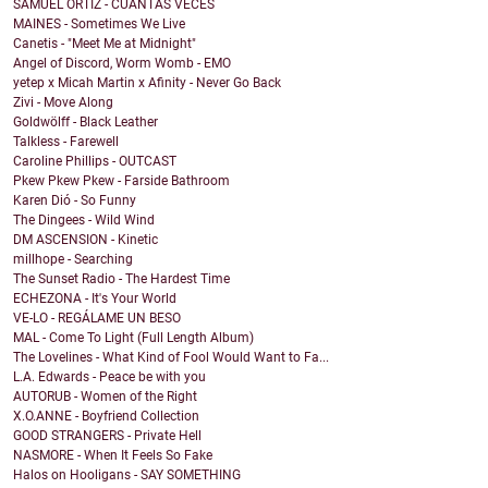
SAMUEL ORTIZ - CUÁNTAS VECES
MAINES - Sometimes We Live
Canetis - "Meet Me at Midnight"
Angel of Discord, Worm Womb - EMO
yetep x Micah Martin x Afinity - Never Go Back
Zivi - Move Along
Goldwölff - Black Leather
Talkless - Farewell
Caroline Phillips - OUTCAST
Pkew Pkew Pkew - Farside Bathroom
Karen Dió - So Funny
The Dingees - Wild Wind
DM ASCENSION - Kinetic
millhope - Searching
The Sunset Radio - The Hardest Time
ECHEZONA - It's Your World
VE-LO - REGÁLAME UN BESO
MAL - Come To Light (Full Length Album)
The Lovelines - What Kind of Fool Would Want to Fa...
L.A. Edwards - Peace be with you
AUTORUB - Women of the Right
X.O.ANNE - Boyfriend Collection
GOOD STRANGERS - Private Hell
NASMORE - When It Feels So Fake
Halos on Hooligans - SAY SOMETHING