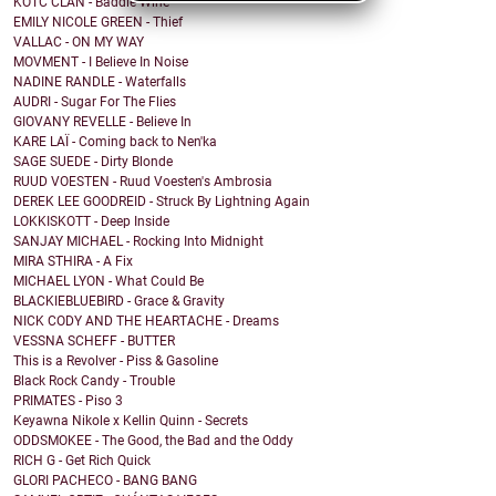
KOTC CLAN - Baddie Wine
EMILY NICOLE GREEN - Thief
VALLAC - ON MY WAY
MOVMENT - I Believe In Noise
NADINE RANDLE - Waterfalls
AUDRI - Sugar For The Flies
GIOVANY REVELLE - Believe In
KARE LAÏ - Coming back to Nen'ka
SAGE SUEDE - Dirty Blonde
RUUD VOESTEN - Ruud Voesten's Ambrosia
DEREK LEE GOODREID - Struck By Lightning Again
LOKKISKOTT - Deep Inside
SANJAY MICHAEL - Rocking Into Midnight
MIRA STHIRA - A Fix
MICHAEL LYON - What Could Be
BLACKIEBLUEBIRD - Grace & Gravity
NICK CODY AND THE HEARTACHE - Dreams
VESSNA SCHEFF - BUTTER
This is a Revolver - Piss & Gasoline
Black Rock Candy - Trouble
PRIMATES - Piso 3
Keyawna Nikole x Kellin Quinn - Secrets
ODDSMOKEE - The Good, the Bad and the Oddy
RICH G - Get Rich Quick
GLORI PACHECO - BANG BANG