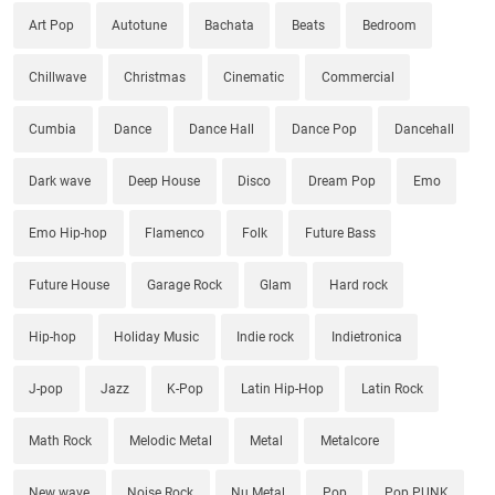
Art Pop
Autotune
Bachata
Beats
Bedroom
Chillwave
Christmas
Cinematic
Commercial
Cumbia
Dance
Dance Hall
Dance Pop
Dancehall
Dark wave
Deep House
Disco
Dream Pop
Emo
Emo Hip-hop
Flamenco
Folk
Future Bass
Future House
Garage Rock
Glam
Hard rock
Hip-hop
Holiday Music
Indie rock
Indietronica
J-pop
Jazz
K-Pop
Latin Hip-Hop
Latin Rock
Math Rock
Melodic Metal
Metal
Metalcore
New wave
Noise Rock
Nu Metal
Pop
Pop PUNK