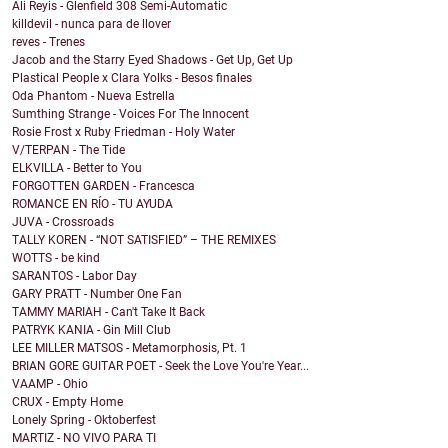
Ali Reyis - Glenfield 308 Semi-Automatic
killdevil - nunca para de llover
reves - Trenes
Jacob and the Starry Eyed Shadows - Get Up, Get Up
Plastical People x Clara Yolks - Besos finales
Oda Phantom - Nueva Estrella
Sumthing Strange - Voices For The Innocent
Rosie Frost x Ruby Friedman - Holy Water
V/TERPAN - The Tide
ELKVILLA - Better to You
FORGOTTEN GARDEN - Francesca
ROMANCE EN RÍO - TU AYUDA
JUVA - Crossroads
TALLY KOREN - “NOT SATISFIED” – THE REMIXES
WOTTS - be kind
SARANTOS - Labor Day
GARY PRATT - Number One Fan
TAMMY MARIAH - Can't Take It Back
PATRYK KANIA - Gin Mill Club
LEE MILLER MATSOS - Metamorphosis, Pt. 1
BRIAN GORE GUITAR POET - Seek the Love You're Year...
VAAMP - Ohio
CRUX - Empty Home
Lonely Spring - Oktoberfest
MARTIZ - NO VIVO PARA TI