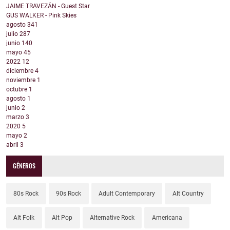
JAIME TRAVEZÁN - Guest Star
GUS WALKER - Pink Skies
agosto
341
julio
287
junio
140
mayo
45
2022
12
diciembre
4
noviembre
1
octubre
1
agosto
1
junio
2
marzo
3
2020
5
mayo
2
abril
3
GÉNEROS
80s Rock
90s Rock
Adult Contemporary
Alt Country
Alt Folk
Alt Pop
Alternative Rock
Americana