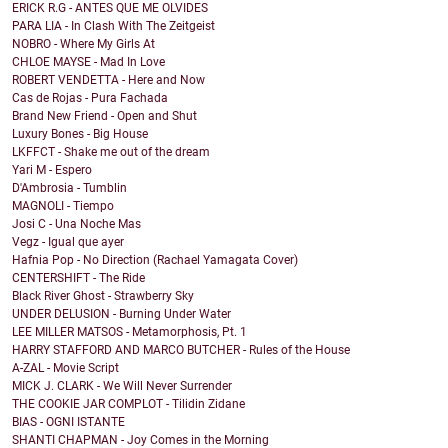
ERICK R.G - ANTES QUE ME OLVIDES
PARA LIA - In Clash With The Zeitgeist
NOBRO - Where My Girls At
CHLOE MAYSE - Mad In Love
ROBERT VENDETTA - Here and Now
Cas de Rojas - Pura Fachada
Brand New Friend - Open and Shut
Luxury Bones - Big House
LKFFCT - Shake me out of the dream
Yari M - Espero
D'Ambrosia - Tumblin
MAGNOLI - Tiempo
Josi C - Una Noche Mas
Vegz - Igual que ayer
Hafnia Pop - No Direction (Rachael Yamagata Cover)
CENTERSHIFT - The Ride
Black River Ghost - Strawberry Sky
UNDER DELUSION - Burning Under Water
LEE MILLER MATSOS - Metamorphosis, Pt. 1
HARRY STAFFORD AND MARCO BUTCHER - Rules of the House
A-ZAL - Movie Script
MICK J. CLARK - We Will Never Surrender
THE COOKIE JAR COMPLOT - Tilidin Zidane
BIAS - OGNI ISTANTE
SHANTI CHAPMAN - Joy Comes in the Morning