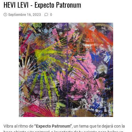
HEVI LEVI - Expecto Patronum
Septiembre 16, 2023
0
Vibra al ritmo de
“Expecto Patronum”
, un tema que te dejará con la