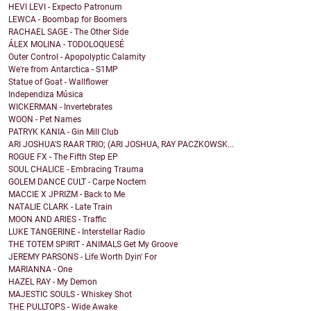
HEVI LEVI - Expecto Patronum
LEWCA - Boombap for Boomers
RACHAEL SAGE - The Other Side
ÁLEX MOLINA - TODOLOQUESÉ
Outer Control - Apopolyptic Calamity
We're from Antarctica - S1MP
Statue of Goat - Wallflower
Independiza Música
WICKERMAN - Invertebrates
WOON - Pet Names
PATRYK KANIA - Gin Mill Club
ARI JOSHUA'S RAAR TRIO; (ARI JOSHUA, RAY PACZKOWSK...
ROGUE FX - The Fifth Step EP
SOUL CHALICE - Embracing Trauma
GOLEM DANCE CULT - Carpe Noctem
MACCIE X JPRIZM - Back to Me
NATALIE CLARK - Late Train
MOON AND ARIES - Traffic
LUKE TANGERINE - Interstellar Radio
THE TOTEM SPIRIT - ANIMALS Get My Groove
JEREMY PARSONS - Life Worth Dyin' For
MARIANNA - One
HAZEL RAY - My Demon
MAJESTIC SOULS - Whiskey Shot
THE PULLTOPS - Wide Awake