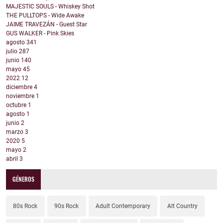
MAJESTIC SOULS - Whiskey Shot
THE PULLTOPS - Wide Awake
JAIME TRAVEZÁN - Guest Star
GUS WALKER - Pink Skies
agosto
341
julio
287
junio
140
mayo
45
2022
12
diciembre
4
noviembre
1
octubre
1
agosto
1
junio
2
marzo
3
2020
5
mayo
2
abril
3
GÉNEROS
80s Rock
90s Rock
Adult Contemporary
Alt Country