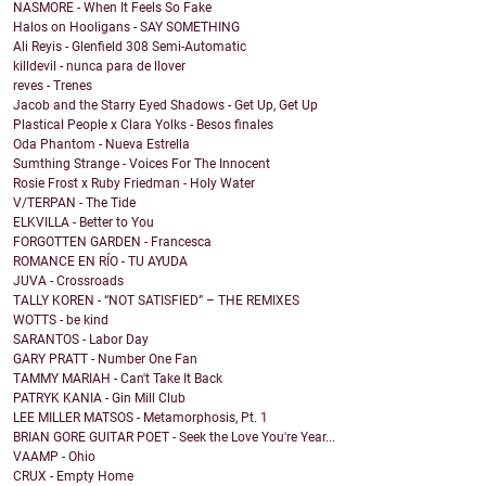
NASMORE - When It Feels So Fake
Halos on Hooligans - SAY SOMETHING
Ali Reyis - Glenfield 308 Semi-Automatic
killdevil - nunca para de llover
reves - Trenes
Jacob and the Starry Eyed Shadows - Get Up, Get Up
Plastical People x Clara Yolks - Besos finales
Oda Phantom - Nueva Estrella
Sumthing Strange - Voices For The Innocent
Rosie Frost x Ruby Friedman - Holy Water
V/TERPAN - The Tide
ELKVILLA - Better to You
FORGOTTEN GARDEN - Francesca
ROMANCE EN RÍO - TU AYUDA
JUVA - Crossroads
TALLY KOREN - “NOT SATISFIED” – THE REMIXES
WOTTS - be kind
SARANTOS - Labor Day
GARY PRATT - Number One Fan
TAMMY MARIAH - Can't Take It Back
PATRYK KANIA - Gin Mill Club
LEE MILLER MATSOS - Metamorphosis, Pt. 1
BRIAN GORE GUITAR POET - Seek the Love You're Year...
VAAMP - Ohio
CRUX - Empty Home