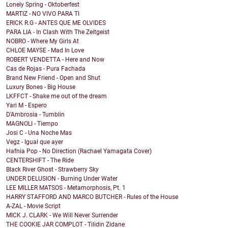
Lonely Spring - Oktoberfest
MARTIZ - NO VIVO PARA TI
ERICK R.G - ANTES QUE ME OLVIDES
PARA LIA - In Clash With The Zeitgeist
NOBRO - Where My Girls At
CHLOE MAYSE - Mad In Love
ROBERT VENDETTA - Here and Now
Cas de Rojas - Pura Fachada
Brand New Friend - Open and Shut
Luxury Bones - Big House
LKFFCT - Shake me out of the dream
Yari M - Espero
D'Ambrosia - Tumblin
MAGNOLI - Tiempo
Josi C - Una Noche Mas
Vegz - Igual que ayer
Hafnia Pop - No Direction (Rachael Yamagata Cover)
CENTERSHIFT - The Ride
Black River Ghost - Strawberry Sky
UNDER DELUSION - Burning Under Water
LEE MILLER MATSOS - Metamorphosis, Pt. 1
HARRY STAFFORD AND MARCO BUTCHER - Rules of the House
A-ZAL - Movie Script
MICK J. CLARK - We Will Never Surrender
THE COOKIE JAR COMPLOT - Tilidin Zidane