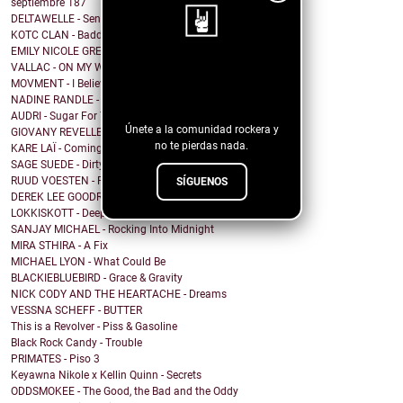
septiembre
187
DELTAWELLE - Sentiments
KOTC CLAN - Baddie Wine
EMILY NICOLE GREEN - Thief
VALLAC - ON MY WAY
¡Sigue nuestro
MOVMENT - I Believe In Noise
blog!
NADINE RANDLE - Waterfalls
AUDRI - Sugar For The Flies
Únete a la comunidad rockera y
GIOVANY REVELLE - Believe In
no te pierdas nada.
KARE LAÏ - Coming back to Nen'ka
SAGE SUEDE - Dirty Blonde
RUUD VOESTEN - Ruud Voesten's Ambrosia
SÍGUENOS
DEREK LEE GOODREID - Struck By Lightning Again
LOKKISKOTT - Deep Inside
SANJAY MICHAEL - Rocking Into Midnight
MIRA STHIRA - A Fix
MICHAEL LYON - What Could Be
BLACKIEBLUEBIRD - Grace & Gravity
NICK CODY AND THE HEARTACHE - Dreams
VESSNA SCHEFF - BUTTER
This is a Revolver - Piss & Gasoline
Black Rock Candy - Trouble
PRIMATES - Piso 3
Keyawna Nikole x Kellin Quinn - Secrets
ODDSMOKEE - The Good, the Bad and the Oddy