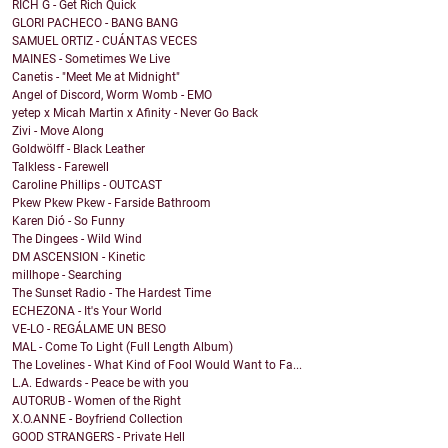
RICH G - Get Rich Quick
GLORI PACHECO - BANG BANG
SAMUEL ORTIZ - CUÁNTAS VECES
MAINES - Sometimes We Live
Canetis - "Meet Me at Midnight"
Angel of Discord, Worm Womb - EMO
yetep x Micah Martin x Afinity - Never Go Back
Zivi - Move Along
Goldwölff - Black Leather
Talkless - Farewell
Caroline Phillips - OUTCAST
Pkew Pkew Pkew - Farside Bathroom
Karen Dió - So Funny
The Dingees - Wild Wind
DM ASCENSION - Kinetic
millhope - Searching
The Sunset Radio - The Hardest Time
ECHEZONA - It's Your World
VE-LO - REGÁLAME UN BESO
MAL - Come To Light (Full Length Album)
The Lovelines - What Kind of Fool Would Want to Fa...
L.A. Edwards - Peace be with you
AUTORUB - Women of the Right
X.O.ANNE - Boyfriend Collection
GOOD STRANGERS - Private Hell