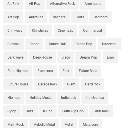
Alt Folk
Alt Pop
Alternative Rock
Americana
Art Pop
Autotune
Bachata
Beats
Bedroom
Chillwave
Christmas
Cinematic
Commercial
Cumbia
Dance
Dance Hall
Dance Pop
Dancehall
Dark wave
Deep House
Disco
Dream Pop
Emo
Emo Hip-hop
Flamenco
Folk
Future Bass
Future House
Garage Rock
Glam
Hard rock
Hip-hop
Holiday Music
Indie rock
Indietronica
J-pop
Jazz
K-Pop
Latin Hip-Hop
Latin Rock
Math Rock
Melodic Metal
Metal
Metalcore