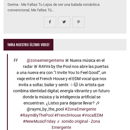
Gerina - Me Faltas Tu Lejos de ser una balada romántica
convencional, Me faltas Tú…
!MIRA NUESTRO ÚLTIMO VIDEO!
@zonaemergentemx
🚨 Nueva música en el
radar 🚨 RAYmi by the Pool nos abre las puertas
a una nueva era con “I Invite You to Feel Good”, un
viaje entre el French House y el EDM vocal que nos
invita a soltar, bailar y sentir. ✨🐱 Un artista que
combina identidad digital, energía vibrante y un futuro
donde la música y la inteligencia artificial se
encuentran. ¿Listxs para dejarse llevar? 🎶
@raymi_by_the_pool
#ZonaEmergente
#RaymiByThePool
#FrenchHouse
#VocalEDM
#NewMusicFriday
♬ sonido original - Zona
Emergente