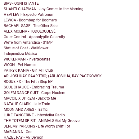
BIAS - OGNI ISTANTE
SHANTI CHAPMAN - Joy Comes in the Morning
HEVI LEVI - Expecto Patronum
LEWCA - Boombap for Boomers
RACHAEL SAGE - The Other Side
ÁLEX MOLINA - TODOLOQUESÉ
Outer Control - Apopolyptic Calamity
We're from Antarctica - S1MP
Statue of Goat - Wallflower
Independiza Música
WICKERMAN - Invertebrates
WOON - Pet Names
PATRYK KANIA - Gin Mill Club
ARI JOSHUA'S RAAR TRIO; (ARI JOSHUA, RAY PACZKOWSK...
ROGUE FX - The Fifth Step EP
SOUL CHALICE - Embracing Trauma
GOLEM DANCE CULT - Carpe Noctem
MACCIE X JPRIZM - Back to Me
NATALIE CLARK - Late Train
MOON AND ARIES - Traffic
LUKE TANGERINE - Interstellar Radio
THE TOTEM SPIRIT - ANIMALS Get My Groove
JEREMY PARSONS - Life Worth Dyin' For
MARIANNA - One
HAZEL RAY - My Demon