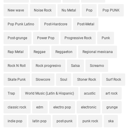
New wave
Noise Rock
Nu Metal
Pop
Pop PUNK
Pop Punk Latino
Post-Hardcore
Post-Metal
Post-grunge
Power Pop
Progressive Rock
Punk
Rap Metal
Reggae
Reggaeton
Regional mexicana
Rock N Roll
Rock progresivo
Salsa
Screamo
Skate Punk
Slowcore
Soul
Stoner Rock
Surf Rock
Trap
World Music (Latin & Hispanic)
acustic
art rock
classic rock
edm
electro pop
electronic
grunge
indie pop
latin pop
post-punk
punk rock
ska