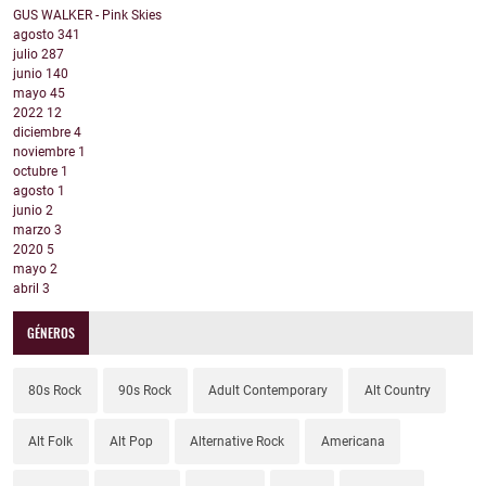
GUS WALKER - Pink Skies
agosto
341
julio
287
junio
140
mayo
45
2022
12
diciembre
4
noviembre
1
octubre
1
agosto
1
junio
2
marzo
3
2020
5
mayo
2
abril
3
GÉNEROS
80s Rock
90s Rock
Adult Contemporary
Alt Country
Alt Folk
Alt Pop
Alternative Rock
Americana