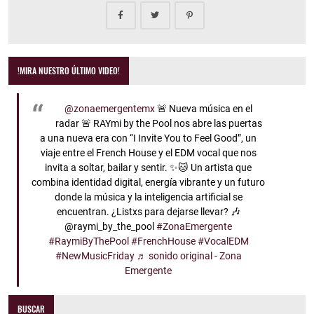
!MIRA NUESTRO ÚLTIMO VIDEO!
@zonaemergentemx
🚨 Nueva música en el
radar 🚨 RAYmi by the Pool nos abre las puertas
a una nueva era con “I Invite You to Feel Good”, un
viaje entre el French House y el EDM vocal que nos
invita a soltar, bailar y sentir. ✨🐱 Un artista que
combina identidad digital, energía vibrante y un futuro
donde la música y la inteligencia artificial se
encuentran. ¿Listxs para dejarse llevar? 🎶
@raymi_by_the_pool
#ZonaEmergente
#RaymiByThePool
#FrenchHouse
#VocalEDM
#NewMusicFriday
♬ sonido original - Zona
Emergente
BUSCAR