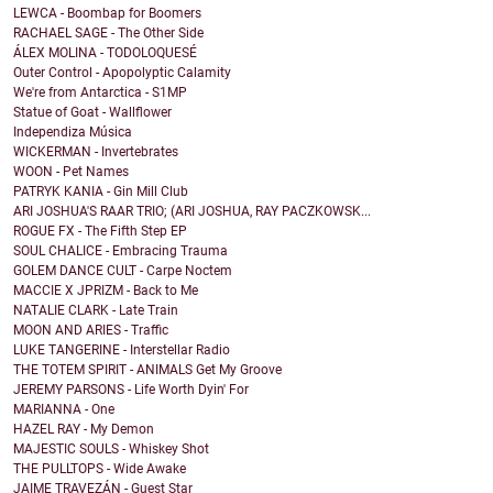
LEWCA - Boombap for Boomers
RACHAEL SAGE - The Other Side
ÁLEX MOLINA - TODOLOQUESÉ
Outer Control - Apopolyptic Calamity
We're from Antarctica - S1MP
Statue of Goat - Wallflower
Independiza Música
WICKERMAN - Invertebrates
WOON - Pet Names
PATRYK KANIA - Gin Mill Club
ARI JOSHUA'S RAAR TRIO; (ARI JOSHUA, RAY PACZKOWSK...
ROGUE FX - The Fifth Step EP
SOUL CHALICE - Embracing Trauma
GOLEM DANCE CULT - Carpe Noctem
MACCIE X JPRIZM - Back to Me
NATALIE CLARK - Late Train
MOON AND ARIES - Traffic
LUKE TANGERINE - Interstellar Radio
THE TOTEM SPIRIT - ANIMALS Get My Groove
JEREMY PARSONS - Life Worth Dyin' For
MARIANNA - One
HAZEL RAY - My Demon
MAJESTIC SOULS - Whiskey Shot
THE PULLTOPS - Wide Awake
JAIME TRAVEZÁN - Guest Star