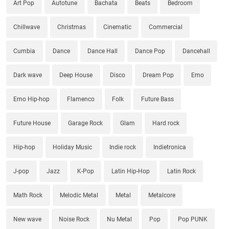
Art Pop
Autotune
Bachata
Beats
Bedroom
Chillwave
Christmas
Cinematic
Commercial
Cumbia
Dance
Dance Hall
Dance Pop
Dancehall
Dark wave
Deep House
Disco
Dream Pop
Emo
Emo Hip-hop
Flamenco
Folk
Future Bass
Future House
Garage Rock
Glam
Hard rock
Hip-hop
Holiday Music
Indie rock
Indietronica
J-pop
Jazz
K-Pop
Latin Hip-Hop
Latin Rock
Math Rock
Melodic Metal
Metal
Metalcore
New wave
Noise Rock
Nu Metal
Pop
Pop PUNK