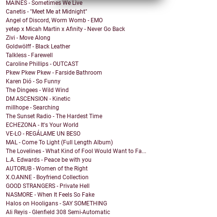
MAINES - Sometimes We Live
Canetis - "Meet Me at Midnight"
Angel of Discord, Worm Womb - EMO
yetep x Micah Martin x Afinity - Never Go Back
Zivi - Move Along
Goldwölff - Black Leather
Talkless - Farewell
Caroline Phillips - OUTCAST
Pkew Pkew Pkew - Farside Bathroom
Karen Dió - So Funny
The Dingees - Wild Wind
DM ASCENSION - Kinetic
millhope - Searching
The Sunset Radio - The Hardest Time
ECHEZONA - It's Your World
VE-LO - REGÁLAME UN BESO
MAL - Come To Light (Full Length Album)
The Lovelines - What Kind of Fool Would Want to Fa...
L.A. Edwards - Peace be with you
AUTORUB - Women of the Right
X.O.ANNE - Boyfriend Collection
GOOD STRANGERS - Private Hell
NASMORE - When It Feels So Fake
Halos on Hooligans - SAY SOMETHING
Ali Reyis - Glenfield 308 Semi-Automatic