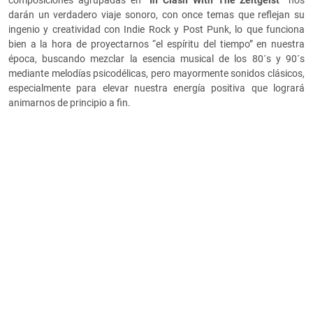
composiciones agrupadas en
“In Clash With The Zeitgeist”
nos
darán un verdadero viaje sonoro, con once temas que reflejan su
ingenio y creatividad con Indie Rock y Post Punk, lo que funciona
bien a la hora de proyectarnos “el espíritu del tiempo” en nuestra
época, buscando mezclar la esencia musical de los 80´s y 90´s
mediante melodías psicodélicas, pero mayormente sonidos clásicos,
especialmente para elevar nuestra energía positiva que logrará
animarnos de principio a fin.