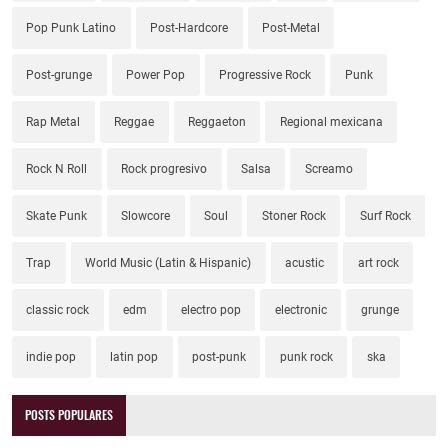
Pop Punk Latino
Post-Hardcore
Post-Metal
Post-grunge
Power Pop
Progressive Rock
Punk
Rap Metal
Reggae
Reggaeton
Regional mexicana
Rock N Roll
Rock progresivo
Salsa
Screamo
Skate Punk
Slowcore
Soul
Stoner Rock
Surf Rock
Trap
World Music (Latin & Hispanic)
acustic
art rock
classic rock
edm
electro pop
electronic
grunge
indie pop
latin pop
post-punk
punk rock
ska
POSTS POPULARES