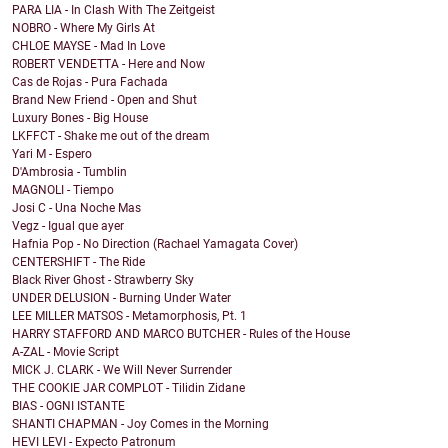
PARA LIA - In Clash With The Zeitgeist
NOBRO - Where My Girls At
CHLOE MAYSE - Mad In Love
ROBERT VENDETTA - Here and Now
Cas de Rojas - Pura Fachada
Brand New Friend - Open and Shut
Luxury Bones - Big House
LKFFCT - Shake me out of the dream
Yari M - Espero
D'Ambrosia - Tumblin
MAGNOLI - Tiempo
Josi C - Una Noche Mas
Vegz - Igual que ayer
Hafnia Pop - No Direction (Rachael Yamagata Cover)
CENTERSHIFT - The Ride
Black River Ghost - Strawberry Sky
UNDER DELUSION - Burning Under Water
LEE MILLER MATSOS - Metamorphosis, Pt. 1
HARRY STAFFORD AND MARCO BUTCHER - Rules of the House
A-ZAL - Movie Script
MICK J. CLARK - We Will Never Surrender
THE COOKIE JAR COMPLOT - Tilidin Zidane
BIAS - OGNI ISTANTE
SHANTI CHAPMAN - Joy Comes in the Morning
HEVI LEVI - Expecto Patronum