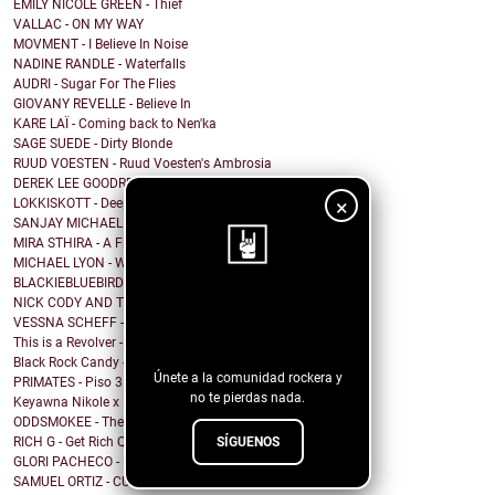
EMILY NICOLE GREEN - Thief
VALLAC - ON MY WAY
MOVMENT - I Believe In Noise
NADINE RANDLE - Waterfalls
AUDRI - Sugar For The Flies
GIOVANY REVELLE - Believe In
KARE LAÏ - Coming back to Nen'ka
SAGE SUEDE - Dirty Blonde
RUUD VOESTEN - Ruud Voesten's Ambrosia
DEREK LEE GOODREID - Struck By Lightning Again
×
LOKKISKOTT - Deep Inside
SANJAY MICHAEL - Rocking Into Midnight
MIRA STHIRA - A Fix
MICHAEL LYON - What Could Be
BLACKIEBLUEBIRD - Grace & Gravity
NICK CODY AND THE HEARTACHE - Dreams
¡Sigue nuestro
VESSNA SCHEFF - BUTTER
blog!
This is a Revolver - Piss & Gasoline
Black Rock Candy - Trouble
Únete a la comunidad rockera y
PRIMATES - Piso 3
no te pierdas nada.
Keyawna Nikole x Kellin Quinn - Secrets
ODDSMOKEE - The Good, the Bad and the Oddy
SÍGUENOS
RICH G - Get Rich Quick
GLORI PACHECO - BANG BANG
SAMUEL ORTIZ - CUÁNTAS VECES