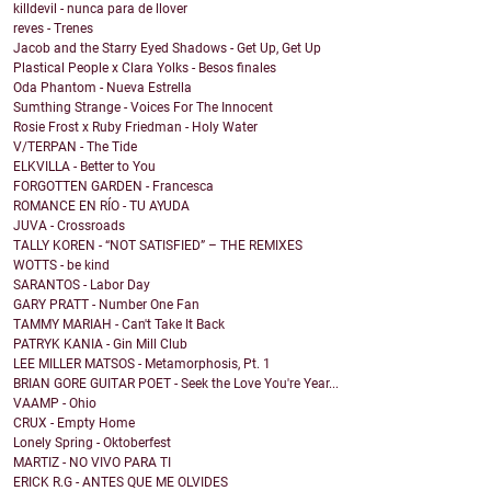
killdevil - nunca para de llover
reves - Trenes
Jacob and the Starry Eyed Shadows - Get Up, Get Up
Plastical People x Clara Yolks - Besos finales
Oda Phantom - Nueva Estrella
Sumthing Strange - Voices For The Innocent
Rosie Frost x Ruby Friedman - Holy Water
V/TERPAN - The Tide
ELKVILLA - Better to You
FORGOTTEN GARDEN - Francesca
ROMANCE EN RÍO - TU AYUDA
JUVA - Crossroads
TALLY KOREN - “NOT SATISFIED” – THE REMIXES
WOTTS - be kind
SARANTOS - Labor Day
GARY PRATT - Number One Fan
TAMMY MARIAH - Can't Take It Back
PATRYK KANIA - Gin Mill Club
LEE MILLER MATSOS - Metamorphosis, Pt. 1
BRIAN GORE GUITAR POET - Seek the Love You're Year...
VAAMP - Ohio
CRUX - Empty Home
Lonely Spring - Oktoberfest
MARTIZ - NO VIVO PARA TI
ERICK R.G - ANTES QUE ME OLVIDES