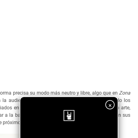
forma precisa su modo más neutro y libre, algo que en
Zona
 la audiencia latina siempre hemos apreciado cuando los
×
iados en la industria musical para plasmar verdadero arte,
r a la banda y te recordamos que puedes seguirlos en sus
de próximos lanzamientos.
¡Sigue nuestro blog!