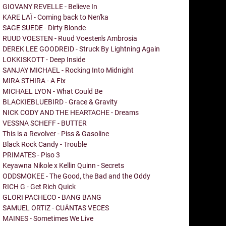
GIOVANY REVELLE - Believe In
KARE LAÏ - Coming back to Nen'ka
SAGE SUEDE - Dirty Blonde
RUUD VOESTEN - Ruud Voesten's Ambrosia
DEREK LEE GOODREID - Struck By Lightning Again
LOKKISKOTT - Deep Inside
SANJAY MICHAEL - Rocking Into Midnight
MIRA STHIRA - A Fix
MICHAEL LYON - What Could Be
BLACKIEBLUEBIRD - Grace & Gravity
NICK CODY AND THE HEARTACHE - Dreams
VESSNA SCHEFF - BUTTER
This is a Revolver - Piss & Gasoline
Black Rock Candy - Trouble
PRIMATES - Piso 3
Keyawna Nikole x Kellin Quinn - Secrets
ODDSMOKEE - The Good, the Bad and the Oddy
RICH G - Get Rich Quick
GLORI PACHECO - BANG BANG
SAMUEL ORTIZ - CUÁNTAS VECES
MAINES - Sometimes We Live