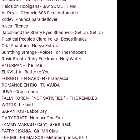
Halos on Hooligans - SAY SOMETHING
Ali Reyis - Glenfield 308 Semi-Automatic
killdevil - nunca para de llover
reves - Trenes
Jacob and the Starry Eyed Shadows - Get Up, Get Up
Plastical People x Clara Yolks - Besos finales
Oda Phantom - Nueva Estrella
Sumthing Strange - Voices For The Innocent
Rosie Frost x Ruby Friedman - Holy Water
V/TERPAN - The Tide
ELKVILLA - Better to You
FORGOTTEN GARDEN - Francesca
ROMANCE EN RÍO - TU AYUDA
JUVA - Crossroads
TALLY KOREN - “NOT SATISFIED” – THE REMIXES
WOTTS - be kind
SARANTOS - Labor Day
GARY PRATT - Number One Fan
TAMMY MARIAH - Can't Take It Back
PATRYK KANIA - Gin Mill Club
LEE MILLER MATSOS - Metamorphosis, Pt. 1