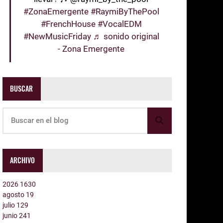
#ZonaEmergente
#RaymiByThePool
#FrenchHouse
#VocalEDM
#NewMusicFriday
♬ sonido original
- Zona Emergente
BUSCAR
ARCHIVO
2026
1630
agosto
19
julio
129
junio
241