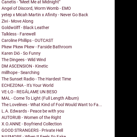
Canetis - "Meet Me at Midnight"
Angel of Discord, Worm Womb - EMO
yetep x Micah Martin x Afinity - Never Go Back
Zivi - Move Along
Goldwölff - Black Leather
Talkless - Farewell
Caroline Phillips - OUTCAST
Pkew Pkew Pkew - Farside Bathroom
Karen Dió - So Funny
The Dingees - Wild Wind
DM ASCENSION - Kinetic
millhope - Searching
The Sunset Radio - The Hardest Time
ECHEZONA - It's Your World
VE-LO - REGÁLAME UN BESO
MAL - Come To Light (Full Length Album)
The Lovelines - What Kind of Fool Would Want to Fa...
L.A. Edwards - Peace be with you
AUTORUB - Women of the Right
X.O.ANNE - Boyfriend Collection
GOOD STRANGERS - Private Hell
NASMORE - When It Feels So Fake