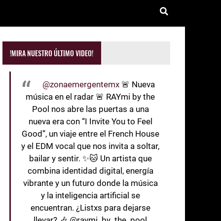
!MIRA NUESTRO ÚLTIMO VIDEO!
@zonaemergentemx
🚨 Nueva
música en el radar 🚨 RAYmi by the
Pool nos abre las puertas a una
nueva era con “I Invite You to Feel
Good”, un viaje entre el French House
y el EDM vocal que nos invita a soltar,
bailar y sentir. ✨🐱 Un artista que
combina identidad digital, energía
vibrante y un futuro donde la música
y la inteligencia artificial se
encuentran. ¿Listxs para dejarse
llevar? 🎶 @raymi_by_the_pool