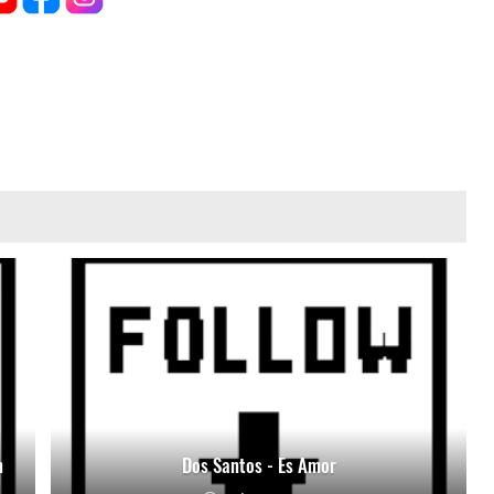
n
Dos Santos - Es Amor