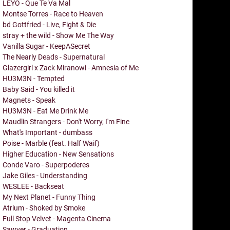
LEYO - Que Te Va Mal
Montse Torres - Race to Heaven
bd Gottfried - Live, Fight & Die
stray + the wild - Show Me The Way
Vanilla Sugar - KeepASecret
The Nearly Deads - Supernatural
Glazergirl x Zack Miranowi - Amnesia of Me
HU3M3N - Tempted
Baby Said - You killed it
Magnets - Speak
HU3M3N - Eat Me Drink Me
Maudlin Strangers - Don't Worry, I'm Fine
What's Important - dumbass
Poise - Marble (feat. Half Waif)
Higher Education - New Sensations
Conde Varo - Superpoderes
Jake Giles - Understanding
WESLEE - Backseat
My Next Planet - Funny Thing
Atrium - Shoked by Smoke
Full Stop Velvet - Magenta Cinema
Sawyer - Graduation