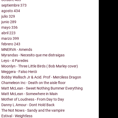
septiembre
373
agosto
434
julio
329
junio
289
mayo
336
abril
223
marzo
399
febrero
243
MNERVA - Amends
Myrandas - Necesito que me distraigas
Leyo - 4 Paredes
Moonlyn - Three Little Birds ( Bob Marley cover)
Meggera - Falso Herói
Bobby Wallisch Jr & Acid. Prof - Merciless Dragon
Chameleon Inc - Death on the aisle floor
Matt McLean - Sweet Nothing Bummer Everything
Matt McLean - Somewhere in Main
Mother of Loudness - From Day to Day
Danny L Amour - Dont Hold Back
The Not Nows - Sandy and the vampire
Estival - Weightless