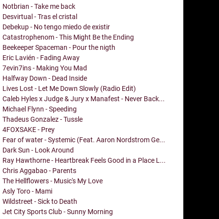
Notbrian - Take me back
Desvirtual - Tras el cristal
Debekup - No tengo miedo de existir
Catastrophenom - This Might Be the Ending
Beekeeper Spaceman - Pour the nigth
Eric Lavién - Fading Away
7evin7ins - Making You Mad
Halfway Down - Dead Inside
Lives Lost - Let Me Down Slowly (Radio Edit)
Caleb Hyles x Judge & Jury x Manafest - Never Back...
Michael Flynn - Speeding
Thadeus Gonzalez - Tussle
4FOXSAKE - Prey
Fear of water - Systemic (Feat. Aaron Nordstrom Ge...
Dark Sun - Look Around
Ray Hawthorne - Heartbreak Feels Good in a Place L...
Chris Aggabao - Parents
The Hellflowers - Music's My Love
Asly Toro - Mami
Wildstreet - Sick to Death
Jet City Sports Club - Sunny Morning