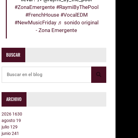
#ZonaEmergente
#RaymiByThePool
#FrenchHouse
#VocalEDM
#NewMusicFriday
♬ sonido original
- Zona Emergente
BUSCAR
ARCHIVO
2026
1630
agosto
19
julio
129
junio
241