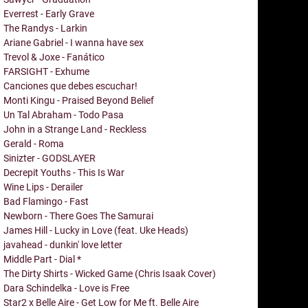
Everrest - Early Grave
The Randys - Larkin
Ariane Gabriel - I wanna have sex
Trevol & Joxe - Fanático
FARSIGHT - Exhume
Canciones que debes escuchar!
Monti Kingu - Praised Beyond Belief
Un Tal Abraham - Todo Pasa
John in a Strange Land - Reckless
Gerald - Roma
Sinizter - GODSLAYER
Decrepit Youths - This Is War
Wine Lips - Derailer
Bad Flamingo - Fast
Newborn - There Goes The Samurai
James Hill - Lucky in Love (feat. Uke Heads)
javahead - dunkin' love letter
Middle Part - Dial *
The Dirty Shirts - Wicked Game (Chris Isaak Cover)
Dara Schindelka - Love is Free
Star2 x Belle Aire - Get Low for Me ft. Belle Aire