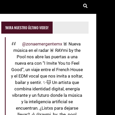
!MIRA NUESTRO ÚLTIMO VIDEO!
@zonaemergentemx
🚨 Nueva
música en el radar 🚨 RAYmi by the
Pool nos abre las puertas a una
nueva era con “I Invite You to Feel
Good”, un viaje entre el French House
y el EDM vocal que nos invita a soltar,
bailar y sentir. ✨🐱 Un artista que
combina identidad digital, energía
vibrante y un futuro donde la música
y la inteligencia artificial se
encuentran. ¿Listxs para dejarse
llevar? 🎶 @raymi_by_the_pool