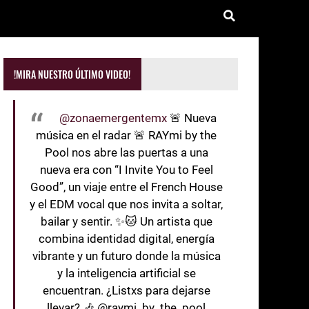
!MIRA NUESTRO ÚLTIMO VIDEO!
@zonaemergentemx
🚨 Nueva
música en el radar 🚨 RAYmi by the
Pool nos abre las puertas a una
nueva era con “I Invite You to Feel
Good”, un viaje entre el French House
y el EDM vocal que nos invita a soltar,
bailar y sentir. ✨🐱 Un artista que
combina identidad digital, energía
vibrante y un futuro donde la música
y la inteligencia artificial se
encuentran. ¿Listxs para dejarse
llevar? 🎶 @raymi_by_the_pool