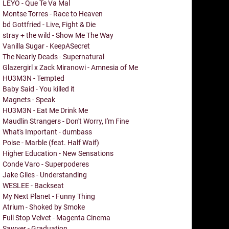
LEYO - Que Te Va Mal
Montse Torres - Race to Heaven
bd Gottfried - Live, Fight & Die
stray + the wild - Show Me The Way
Vanilla Sugar - KeepASecret
The Nearly Deads - Supernatural
Glazergirl x Zack Miranowi - Amnesia of Me
HU3M3N - Tempted
Baby Said - You killed it
Magnets - Speak
HU3M3N - Eat Me Drink Me
Maudlin Strangers - Don't Worry, I'm Fine
What's Important - dumbass
Poise - Marble (feat. Half Waif)
Higher Education - New Sensations
Conde Varo - Superpoderes
Jake Giles - Understanding
WESLEE - Backseat
My Next Planet - Funny Thing
Atrium - Shoked by Smoke
Full Stop Velvet - Magenta Cinema
Sawyer - Graduation