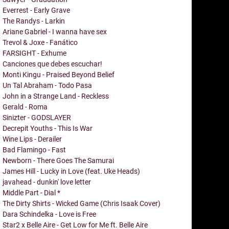
Everrest - Early Grave
The Randys - Larkin
Ariane Gabriel - I wanna have sex
Trevol & Joxe - Fanático
FARSIGHT - Exhume
Canciones que debes escuchar!
Monti Kingu - Praised Beyond Belief
Un Tal Abraham - Todo Pasa
John in a Strange Land - Reckless
Gerald - Roma
Sinizter - GODSLAYER
Decrepit Youths - This Is War
Wine Lips - Derailer
Bad Flamingo - Fast
Newborn - There Goes The Samurai
James Hill - Lucky in Love (feat. Uke Heads)
javahead - dunkin' love letter
Middle Part - Dial *
The Dirty Shirts - Wicked Game (Chris Isaak Cover)
Dara Schindelka - Love is Free
Star2 x Belle Aire - Get Low for Me ft. Belle Aire