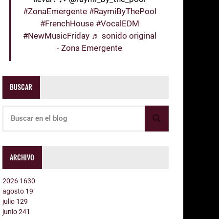
#ZonaEmergente
#RaymiByThePool
#FrenchHouse
#VocalEDM
#NewMusicFriday
♬ sonido original
- Zona Emergente
BUSCAR
ARCHIVO
2026
1630
agosto
19
julio
129
junio
241