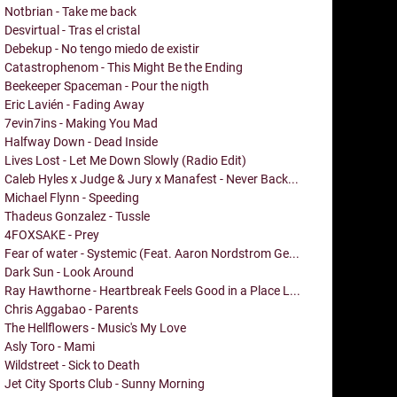
Notbrian - Take me back
Desvirtual - Tras el cristal
Debekup - No tengo miedo de existir
Catastrophenom - This Might Be the Ending
Beekeeper Spaceman - Pour the nigth
Eric Lavién - Fading Away
7evin7ins - Making You Mad
Halfway Down - Dead Inside
Lives Lost - Let Me Down Slowly (Radio Edit)
Caleb Hyles x Judge & Jury x Manafest - Never Back...
Michael Flynn - Speeding
Thadeus Gonzalez - Tussle
4FOXSAKE - Prey
Fear of water - Systemic (Feat. Aaron Nordstrom Ge...
Dark Sun - Look Around
Ray Hawthorne - Heartbreak Feels Good in a Place L...
Chris Aggabao - Parents
The Hellflowers - Music's My Love
Asly Toro - Mami
Wildstreet - Sick to Death
Jet City Sports Club - Sunny Morning