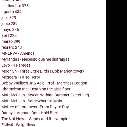
septiembre
373
agosto
434
julio
329
junio
289
mayo
336
abril
223
marzo
399
febrero
243
MNERVA - Amends
Myrandas - Necesito que me distraigas
Leyo - 4 Paredes
Moonlyn - Three Little Birds ( Bob Marley cover)
Meggera - Falso Herói
Bobby Wallisch Jr & Acid. Prof - Merciless Dragon
Chameleon Inc - Death on the aisle floor
Matt McLean - Sweet Nothing Bummer Everything
Matt McLean - Somewhere in Main
Mother of Loudness - From Day to Day
Danny L Amour - Dont Hold Back
The Not Nows - Sandy and the vampire
Estival - Weightless