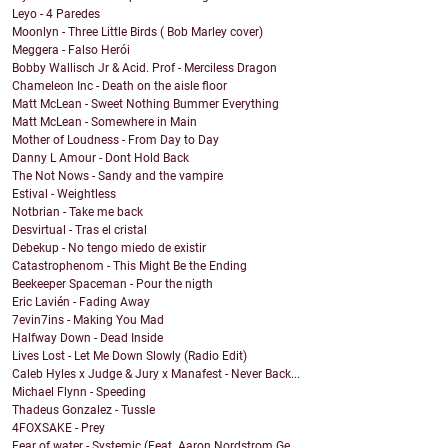
Leyo - 4 Paredes
Moonlyn - Three Little Birds ( Bob Marley cover)
Meggera - Falso Herói
Bobby Wallisch Jr & Acid. Prof - Merciless Dragon
Chameleon Inc - Death on the aisle floor
Matt McLean - Sweet Nothing Bummer Everything
Matt McLean - Somewhere in Main
Mother of Loudness - From Day to Day
Danny L Amour - Dont Hold Back
The Not Nows - Sandy and the vampire
Estival - Weightless
Notbrian - Take me back
Desvirtual - Tras el cristal
Debekup - No tengo miedo de existir
Catastrophenom - This Might Be the Ending
Beekeeper Spaceman - Pour the nigth
Eric Lavién - Fading Away
7evin7ins - Making You Mad
Halfway Down - Dead Inside
Lives Lost - Let Me Down Slowly (Radio Edit)
Caleb Hyles x Judge & Jury x Manafest - Never Back...
Michael Flynn - Speeding
Thadeus Gonzalez - Tussle
4FOXSAKE - Prey
Fear of water - Systemic (Feat. Aaron Nordstrom Ge...