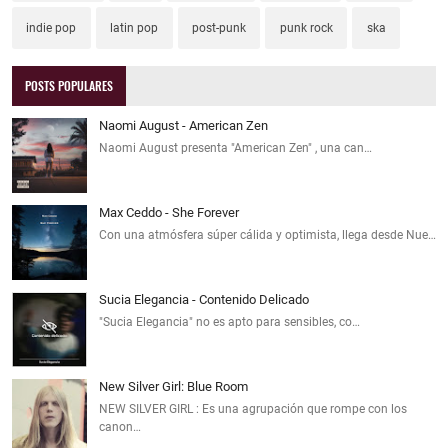
indie pop
latin pop
post-punk
punk rock
ska
POSTS POPULARES
Naomi August - American Zen
Naomi August presenta "American Zen" , una can…
Max Ceddo - She Forever
Con una atmósfera súper cálida y optimista, llega desde Nue…
Sucia Elegancia - Contenido Delicado
"Sucia Elegancia" no es apto para sensibles, co…
New Silver Girl: Blue Room
NEW SILVER GIRL : Es una agrupación que rompe con los
canon…