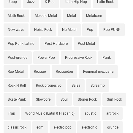
J-pop
Jazz
K-Pop
Latin Hip-Hop
Latin Rock
Math Rock
Melodic Metal
Metal
Metalcore
New wave
Noise Rock
Nu Metal
Pop
Pop PUNK
Pop Punk Latino
Post-Hardcore
Post-Metal
Post-grunge
Power Pop
Progressive Rock
Punk
Rap Metal
Reggae
Reggaeton
Regional mexicana
Rock N Roll
Rock progresivo
Salsa
Screamo
Skate Punk
Slowcore
Soul
Stoner Rock
Surf Rock
Trap
World Music (Latin & Hispanic)
acustic
art rock
classic rock
edm
electro pop
electronic
grunge