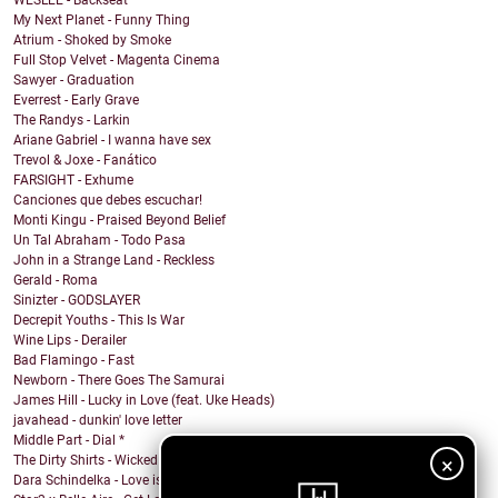
WESLEE - Backseat
My Next Planet - Funny Thing
Atrium - Shoked by Smoke
Full Stop Velvet - Magenta Cinema
Sawyer - Graduation
Everrest - Early Grave
The Randys - Larkin
Ariane Gabriel - I wanna have sex
Trevol & Joxe - Fanático
FARSIGHT - Exhume
Canciones que debes escuchar!
Monti Kingu - Praised Beyond Belief
Un Tal Abraham - Todo Pasa
John in a Strange Land - Reckless
Gerald - Roma
Sinizter - GODSLAYER
Decrepit Youths - This Is War
Wine Lips - Derailer
Bad Flamingo - Fast
Newborn - There Goes The Samurai
James Hill - Lucky in Love (feat. Uke Heads)
javahead - dunkin' love letter
Middle Part - Dial *
×
The Dirty Shirts - Wicked Game (Chris Isaak Cover)
Dara Schindelka - Love is Free