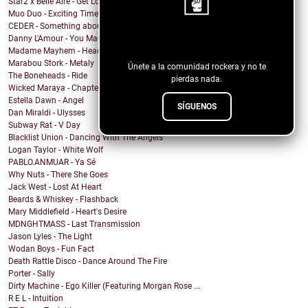
Star2 x Belle Aire - Get Low for Me ft. Belle Aire
Muo Duo - Exciting Times
CEDER - Something about you
Danny L'Amour - You Made Me Hate LA
¡Sigue nuestro blog!
Madame Mayhem - Headcase
Marabou Stork - Metaly
Únete a la comunidad rockera y no te
The Boneheads - Ride
pierdas nada.
Wicked Maraya - Chapter V
Estella Dawn - Angel
SÍGUENOS
Dan Miraldi - Ulysses
Subway Rat - V Day
Blacklist Union - Dancing With The Angels
Logan Taylor - White Wolf
PABLO.ANMUAR - Ya Sé
Why Nuts - There She Goes
Jack West - Lost At Heart
Beards & Whiskey - Flashback
Mary Middlefield - Heart's Desire
MDNGHTMASS - Last Transmission
Jason Lyles - The Light
Wodan Boys - Fun Fact
Death Rattle Disco - Dance Around The Fire
Porter - Sally
Dirty Machine - Ego Killer (Featuring Morgan Rose ...
R E L - Intuition