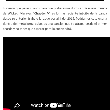
Tuvieron que pasar 8 años para que pudiéramos disfrutar de nueva música
de
Wicked Maraya
.
“Chapter V”
es lo más reciente inédito de la banda
desde su anterior trabajo lanzado por allá del 2015. Podríamos catalogarla
dentro del metal progresivo, es una canción que te atrapa desde el primer
acorde y no sabes que esperar para lo que vendrá.