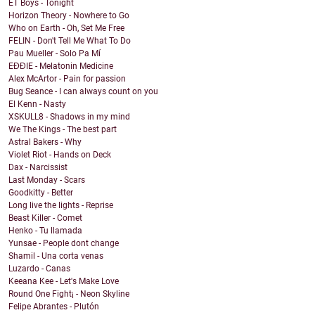
ET Boys - Tonight
Horizon Theory - Nowhere to Go
Who on Earth - Oh, Set Me Free
FELIN - Don't Tell Me What To Do
Pau Mueller - Solo Pa Mí
EĐĐIE - Melatonin Medicine
Alex McArtor - Pain for passion
Bug Seance - I can always count on you
El Kenn - Nasty
XSKULL8 - Shadows in my mind
We The Kings - The best part
Astral Bakers - Why
Violet Riot - Hands on Deck
Dax - Narcissist
Last Monday - Scars
Goodkitty - Better
Long live the lights - Reprise
Beast Killer - Comet
Henko - Tu llamada
Yunsae - People dont change
Shamil - Una corta venas
Luzardo - Canas
Keeana Kee - Let's Make Love
Round One Fight¡ - Neon Skyline
Felipe Abrantes - Plutón