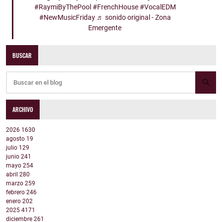
#RaymiByThePool
#FrenchHouse
#VocalEDM
#NewMusicFriday
♬ sonido original - Zona
Emergente
BUSCAR
ARCHIVO
2026
1630
agosto
19
julio
129
junio
241
mayo
254
abril
280
marzo
259
febrero
246
enero
202
2025
4171
diciembre
261