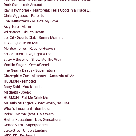
Dark Sun - Look Around
Ray Hawthorne - Heartbreak Feels Good in a Place L...
Chris Aggabao - Parents
The Hellflowers - Music's My Love
Asly Toro - Mami
Wildstreet - Sick to Death
Jet City Sports Club - Sunny Morning
LEYO - Que Te Va Mal
Montse Torres - Race to Heaven
bd Gottfried - Live, Fight & Die
stray + the wild - Show Me The Way
Vanilla Sugar - KeepASecret
The Nearly Deads - Supernatural
Glazergirl x Zack Miranowi - Amnesia of Me
HU3M3N - Tempted
Baby Said - You killed it
Magnets - Speak
HU3M3N - Eat Me Drink Me
Maudlin Strangers - Don't Worry, I'm Fine
What's Important - dumbass
Poise - Marble (feat. Half Waif)
Higher Education - New Sensations
Conde Varo - Superpoderes
Jake Giles - Understanding