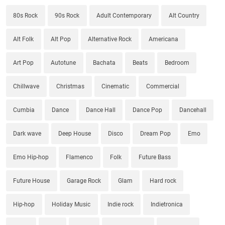
80s Rock
90s Rock
Adult Contemporary
Alt Country
Alt Folk
Alt Pop
Alternative Rock
Americana
Art Pop
Autotune
Bachata
Beats
Bedroom
Chillwave
Christmas
Cinematic
Commercial
Cumbia
Dance
Dance Hall
Dance Pop
Dancehall
Dark wave
Deep House
Disco
Dream Pop
Emo
Emo Hip-hop
Flamenco
Folk
Future Bass
Future House
Garage Rock
Glam
Hard rock
Hip-hop
Holiday Music
Indie rock
Indietronica