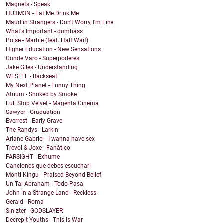
Magnets - Speak
HU3M3N - Eat Me Drink Me
Maudlin Strangers - Don't Worry, I'm Fine
What's Important - dumbass
Poise - Marble (feat. Half Waif)
Higher Education - New Sensations
Conde Varo - Superpoderes
Jake Giles - Understanding
WESLEE - Backseat
My Next Planet - Funny Thing
Atrium - Shoked by Smoke
Full Stop Velvet - Magenta Cinema
Sawyer - Graduation
Everrest - Early Grave
The Randys - Larkin
Ariane Gabriel - I wanna have sex
Trevol & Joxe - Fanático
FARSIGHT - Exhume
Canciones que debes escuchar!
Monti Kingu - Praised Beyond Belief
Un Tal Abraham - Todo Pasa
John in a Strange Land - Reckless
Gerald - Roma
Sinizter - GODSLAYER
Decrepit Youths - This Is War