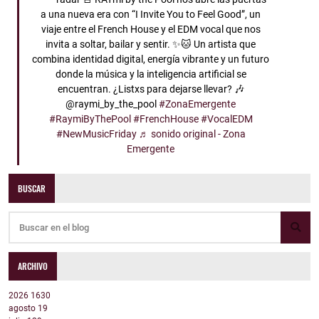
a una nueva era con “I Invite You to Feel Good”, un
viaje entre el French House y el EDM vocal que nos
invita a soltar, bailar y sentir. ✨🐱 Un artista que
combina identidad digital, energía vibrante y un futuro
donde la música y la inteligencia artificial se
encuentran. ¿Listxs para dejarse llevar? 🎶
@raymi_by_the_pool
#ZonaEmergente
#RaymiByThePool
#FrenchHouse
#VocalEDM
#NewMusicFriday
♬ sonido original - Zona
Emergente
BUSCAR
ARCHIVO
2026
1630
agosto
19