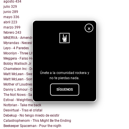
agosto
434
julio
329
junio
289
mayo
336
abril
223
×
marzo
399
febrero
243
MNERVA - Amends
Myrandas - Necesito que me distraigas
Leyo - 4 Paredes
Moonlyn - Three Little Birds ( Bob Marley cover)
¡Sigue nuestro
Meggera - Falso Herói
blog!
Bobby Wallisch Jr & Acid. Prof - Merciless Dragon
Chameleon Inc - Death on the aisle floor
Únete a la comunidad rockera y
Matt McLean - Sweet Nothing Bummer Everything
no te pierdas nada.
Matt McLean - Somewhere in Main
Mother of Loudness - From Day to Day
SÍGUENOS
Danny L Amour - Dont Hold Back
The Not Nows - Sandy and the vampire
Estival - Weightless
Notbrian - Take me back
Desvirtual - Tras el cristal
Debekup - No tengo miedo de existir
Catastrophenom - This Might Be the Ending
Beekeeper Spaceman - Pour the nigth