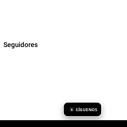
Seguidores
×
SÍGUENOS
Ya te sigo