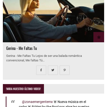
Gerina - Me Faltas Tu
Gerina - Me Faltas Tu Lejos de ser una balada romántica
convencional, Me faltas Tú…
!MIRA NUESTRO ÚLTIMO VIDEO!
@zonaemergentemx
🚨 Nueva música en el
radar 🚨 RAYmi by the Pool nos abre las puertas