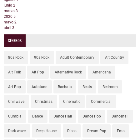
junio
2
marzo
3
2020
5
mayo
2
abril
3
GÉNEROS
80s Rock
90s Rock
Adult Contemporary
Alt Country
Alt Folk
Alt Pop
Alternative Rock
Americana
Art Pop
Autotune
Bachata
Beats
Bedroom
Chillwave
Christmas
Cinematic
Commercial
Cumbia
Dance
Dance Hall
Dance Pop
Dancehall
Dark wave
Deep House
Disco
Dream Pop
Emo