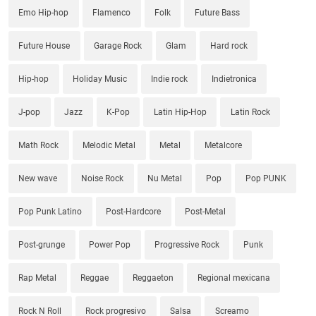
Emo Hip-hop
Flamenco
Folk
Future Bass
Future House
Garage Rock
Glam
Hard rock
Hip-hop
Holiday Music
Indie rock
Indietronica
J-pop
Jazz
K-Pop
Latin Hip-Hop
Latin Rock
Math Rock
Melodic Metal
Metal
Metalcore
New wave
Noise Rock
Nu Metal
Pop
Pop PUNK
Pop Punk Latino
Post-Hardcore
Post-Metal
Post-grunge
Power Pop
Progressive Rock
Punk
Rap Metal
Reggae
Reggaeton
Regional mexicana
Rock N Roll
Rock progresivo
Salsa
Screamo