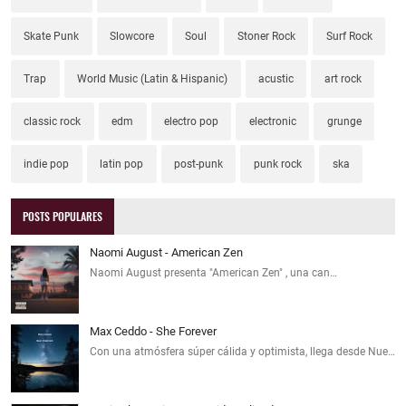
Skate Punk
Slowcore
Soul
Stoner Rock
Surf Rock
Trap
World Music (Latin & Hispanic)
acustic
art rock
classic rock
edm
electro pop
electronic
grunge
indie pop
latin pop
post-punk
punk rock
ska
POSTS POPULARES
Naomi August - American Zen
Naomi August presenta "American Zen" , una can…
Max Ceddo - She Forever
Con una atmósfera súper cálida y optimista, llega desde Nue…