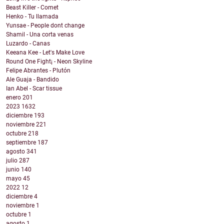
Beast Killer - Comet
Henko - Tu llamada
Yunsae - People dont change
Shamil - Una corta venas
Luzardo - Canas
Keeana Kee - Let's Make Love
Round One Fight¡ - Neon Skyline
Felipe Abrantes - Plutón
Ale Guaja - Bandido
Ian Abel - Scar tissue
enero
201
2023
1632
diciembre
193
noviembre
221
octubre
218
septiembre
187
agosto
341
julio
287
junio
140
mayo
45
2022
12
diciembre
4
noviembre
1
octubre
1
agosto
1