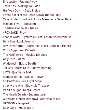
Eric Lavién - Fading Away
7evin7ins - Making You Mad
Halfway Down - Dead Inside
Lives Lost - Let Me Down Slowly (Radio Edit)
Caleb Hyles x Judge & Jury x Manafest - Never Back...
Michael Flynn - Speeding
Thadeus Gonzalez - Tussle
4FOXSAKE - Prey
Fear of water - Systemic (Feat. Aaron Nordstrom Ge...
Dark Sun - Look Around
Ray Hawthorne - Heartbreak Feels Good in a Place L...
Chris Aggabao - Parents
The Hellflowers - Music's My Love
Asly Toro - Mami
Wildstreet - Sick to Death
Jet City Sports Club - Sunny Morning
LEYO - Que Te Va Mal
Montse Torres - Race to Heaven
bd Gottfried - Live, Fight & Die
stray + the wild - Show Me The Way
Vanilla Sugar - KeepASecret
The Nearly Deads - Supernatural
Glazergirl x Zack Miranowi - Amnesia of Me
HU3M3N - Tempted
Baby Said - You killed it