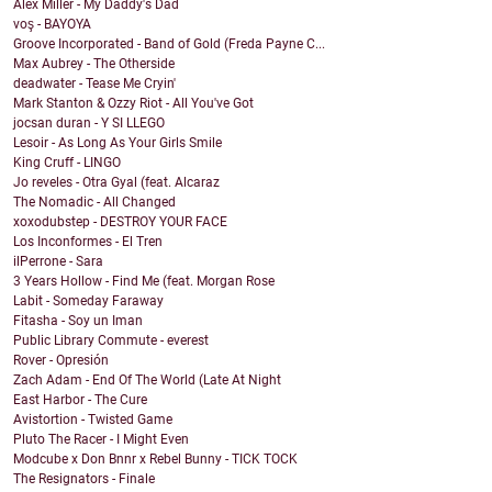
Alex Miller - My Daddy's Dad
voş - BAYOYA
Groove Incorporated - Band of Gold (Freda Payne C...
Max Aubrey - The Otherside
deadwater - Tease Me Cryin'
Mark Stanton & Ozzy Riot - All You've Got
jocsan duran - Y SI LLEGO
Lesoir - As Long As Your Girls Smile
King Cruff - LINGO
Jo reveles - Otra Gyal (feat. Alcaraz
The Nomadic - All Changed
xoxodubstep - DESTROY YOUR FACE
Los Inconformes - El Tren
ilPerrone - Sara
3 Years Hollow - Find Me (feat. Morgan Rose
Labit - Someday Faraway
Fitasha - Soy un Iman
Public Library Commute - everest
Rover - Opresión
Zach Adam - End Of The World (Late At Night
East Harbor - The Cure
Avistortion - Twisted Game
Pluto The Racer - I Might Even
Modcube x Don Bnnr x Rebel Bunny - TICK TOCK
The Resignators - Finale