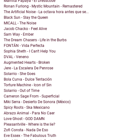
Mamita Papaya - El Dresscode
Ronan Furlong - Mystic Mountain - Remastered
The Artificial Noise - La octava hora antes que se...
Black Sun - Slay the Queen
MICALL - The Noise
Jacob Chacko - Feel Alive
Sam Way - Ember
The Dream Chasers - Life in the Burbs
FONTÁN - Vida Perfecta
Sophia Sheth - I Can't Help You
DVAL - Veneno
Augmented Hearts - Broken
Jere - La Escalera De Penrose
Solarrio - She Goes
Bola Curva - Dulce Tentación
Torture Machine - Icon of Sin
Solarrio - Out of Time
Cameron Sage From - Superficial
Miki Serra - Desierto De Sonora (México)
Spicy Roots - Ska Mexicano
Abrazo Animal - Para No Caer
Love Ghost - GOD DAMN
Pleasantville - Where is the lie?
Zofi Consta - Nada De Eso
Eve Essex - The Fabulous Truth