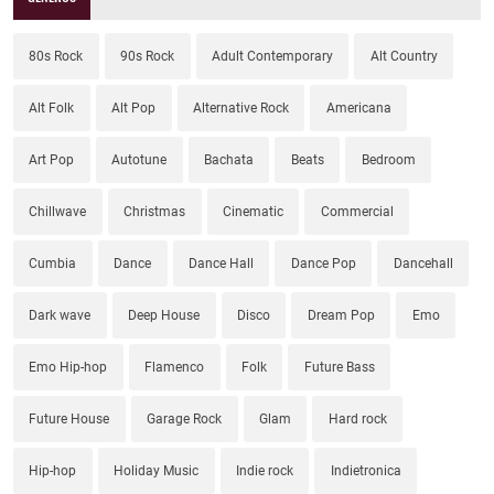
80s Rock
90s Rock
Adult Contemporary
Alt Country
Alt Folk
Alt Pop
Alternative Rock
Americana
Art Pop
Autotune
Bachata
Beats
Bedroom
Chillwave
Christmas
Cinematic
Commercial
Cumbia
Dance
Dance Hall
Dance Pop
Dancehall
Dark wave
Deep House
Disco
Dream Pop
Emo
Emo Hip-hop
Flamenco
Folk
Future Bass
Future House
Garage Rock
Glam
Hard rock
Hip-hop
Holiday Music
Indie rock
Indietronica