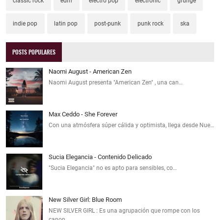
classic rock
edm
electro pop
electronic
grunge
indie pop
latin pop
post-punk
punk rock
ska
POSTS POPULARES
Naomi August - American Zen
Naomi August presenta "American Zen" , una can…
Max Ceddo - She Forever
Con una atmósfera súper cálida y optimista, llega desde Nue…
Sucia Elegancia - Contenido Delicado
"Sucia Elegancia" no es apto para sensibles, co…
New Silver Girl: Blue Room
NEW SILVER GIRL : Es una agrupación que rompe con los
canon…