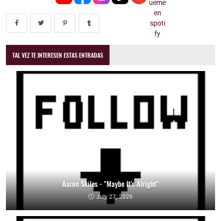
TAL VEZ TE INTERESEN ESTAS ENTRADAS
Aaron Skiles - "Maybe It's Alright"
July 27, 2026