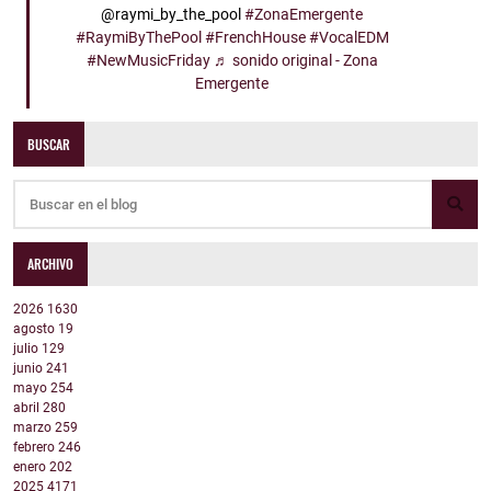
@raymi_by_the_pool
#ZonaEmergente
#RaymiByThePool
#FrenchHouse
#VocalEDM
#NewMusicFriday
♬ sonido original - Zona
Emergente
BUSCAR
ARCHIVO
2026
1630
agosto
19
julio
129
junio
241
mayo
254
abril
280
marzo
259
febrero
246
enero
202
2025
4171