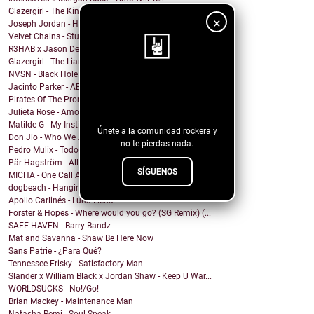
Glazergirl - The Kingdom
×
Joseph Jordan - How Do I Know
Velvet Chains - Stuck Against the Wall
R3HAB x Jason Derulo - Animal
Glazergirl - The Liar's Way
NVSN - Black Hole
¡Sigue nuestro
Jacinto Parker - AEIOU
Pirates Of The Promised Land - Searching Through
blog!
Julieta Rose - Amor Propio
Matilde G - My Instincts Are Tragic
Únete a la comunidad rockera y
Don Jio - Who We Are
no te pierdas nada.
Pedro Mulix - Todo Ok
Pär Hagström - All God’s Children
SÍGUENOS
MICHA - One Call Away
dogbeach - Hanging From The Ceiling
Apollo Carlinés - Luna Llena
Forster & Hopes - Where would you go? (SG Remix) (...
SAFE HAVEN - Barry Bandz
Mat and Savanna - Shaw Be Here Now
Sans Patrie - ¿Para Qué?
Tennessee Frisky - Satisfactory Man
Slander x William Black x Jordan Shaw - Keep U War...
WORLDSUCKS - No!/Go!
Brian Mackey - Maintenance Man