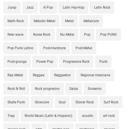
J-pop
Jazz
K-Pop
Latin Hip-Hop
Latin Rock
Math Rock
Melodic Metal
Metal
Metalcore
New wave
Noise Rock
Nu Metal
Pop
Pop PUNK
Pop Punk Latino
Post-Hardcore
Post-Metal
Post-grunge
Power Pop
Progressive Rock
Punk
Rap Metal
Reggae
Reggaeton
Regional mexicana
Rock N Roll
Rock progresivo
Salsa
Screamo
Skate Punk
Slowcore
Soul
Stoner Rock
Surf Rock
Trap
World Music (Latin & Hispanic)
acustic
art rock