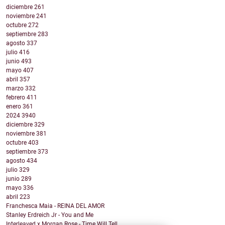
diciembre
261
noviembre
241
octubre
272
septiembre
283
agosto
337
julio
416
junio
493
mayo
407
abril
357
marzo
332
febrero
411
enero
361
2024
3940
diciembre
329
noviembre
381
octubre
403
septiembre
373
agosto
434
julio
329
junio
289
mayo
336
abril
223
Franchesca Maia - REINA DEL AMOR
Stanley Erdreich Jr - You and Me
Interleaved x Morgan Rose - Time Will Tell