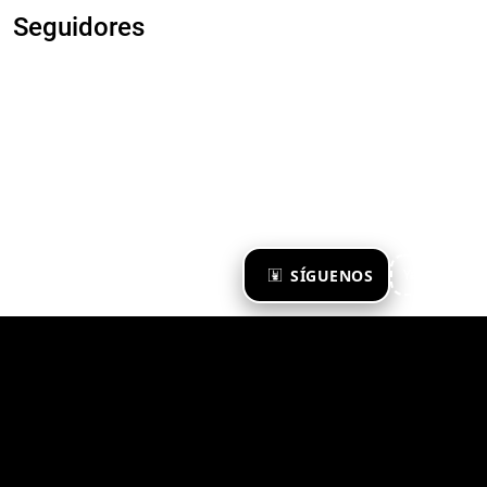
Seguidores
×
SÍGUENOS
Ya te sigo