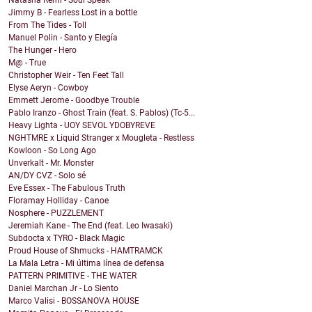
Natasha Remi - Soul Speak
Jimmy B - Fearless Lost in a bottle
From The Tides - Toll
Manuel Polin - Santo y Elegía
The Hunger - Hero
M@ - True
Christopher Weir - Ten Feet Tall
Elyse Aeryn - Cowboy
Emmett Jerome - Goodbye Trouble
Pablo Iranzo - Ghost Train (feat. S. Pablos) (Tc-5...
Heavy Lighta - UOY SEVOL YDOBYREVE
NGHTMRE x Liquid Stranger x Mougleta - Restless
Kowloon - So Long Ago
Unverkalt - Mr. Monster
AN/DY CVZ - Solo sé
Eve Essex - The Fabulous Truth
Floramay Holliday - Canoe
Nosphere - PUZZLEMENT
Jeremiah Kane - The End (feat. Leo Iwasaki)
Subdocta x TYRO - Black Magic
Proud House of Shmucks - HAMTRAMCK
La Mala Letra - Mi última línea de defensa
PATTERN PRIMITIVE - THE WATER
Daniel Marchan Jr - Lo Siento
Marco Valisi - BOSSANOVA HOUSE