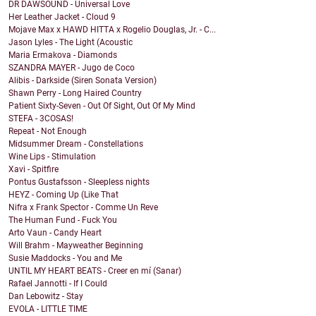
DR DAWSOUND - Universal Love
Her Leather Jacket - Cloud 9
Mojave Max x HAWD HITTA x Rogelio Douglas, Jr. - C...
Jason Lyles - The Light (Acoustic
Maria Ermakova - Diamonds
SZANDRA MAYER - Jugo de Coco
Alibis - Darkside (Siren Sonata Version)
Shawn Perry - Long Haired Country
Patient Sixty-Seven - Out Of Sight, Out Of My Mind
STEFA - 3COSAS!
Repeat - Not Enough
Midsummer Dream - Constellations
Wine Lips - Stimulation
Xavi - Spitfire
Pontus Gustafsson - Sleepless nights
HEYZ - Coming Up (Like That
Nifra x Frank Spector - Comme Un Reve
The Human Fund - Fuck You
Arto Vaun - Candy Heart
Will Brahm - Mayweather Beginning
Susie Maddocks - You and Me
UNTIL MY HEART BEATS - Creer en mí (Sanar)
Rafael Jannotti - If I Could
Dan Lebowitz - Stay
EVOLA - LITTLE TIME