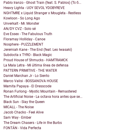
Pablo Iranzo - Ghost Train (feat. S. Pablos) (Tc-5...
Heavy Lighta - UOY SEVOL YDOBYREVE
NGHTMRE x Liquid Stranger x Mougleta - Restless
Kowloon - So Long Ago
Unverkalt - Mr. Monster
AN/DY CVZ - Solo sé
Eve Essex - The Fabulous Truth
Floramay Holliday - Canoe
Nosphere - PUZZLEMENT
Jeremiah Kane - The End (feat. Leo Iwasaki)
Subdocta x TYRO - Black Magic
Proud House of Shmucks - HAMTRAMCK
La Mala Letra - Mi última línea de defensa
PATTERN PRIMITIVE - THE WATER
Daniel Marchan Jr - Lo Siento
Marco Valisi - BOSSANOVA HOUSE
Mamita Papaya - El Dresscode
Ronan Furlong - Mystic Mountain - Remastered
The Artificial Noise - La octava hora antes que se...
Black Sun - Slay the Queen
MICALL - The Noise
Jacob Chacko - Feel Alive
Sam Way - Ember
The Dream Chasers - Life in the Burbs
FONTÁN - Vida Perfecta