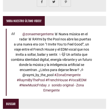
!MIRA NUESTRO ÚLTIMO VIDEO!
@zonaemergentemx
🚨 Nueva música en el
radar 🚨 RAYmi by the Pool nos abre las puertas
a una nueva era con “I Invite You to Feel Good”, un
viaje entre el French House y el EDM vocal que nos
invita a soltar, bailar y sentir. ✨🐱 Un artista que
combina identidad digital, energía vibrante y un futuro
donde la música y la inteligencia artificial se
encuentran. ¿Listxs para dejarse llevar? 🎶
@raymi_by_the_pool
#ZonaEmergente
#RaymiByThePool
#FrenchHouse
#VocalEDM
#NewMusicFriday
♬ sonido original - Zona
Emergente
BUSCAR