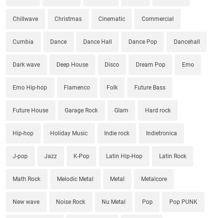
Chillwave
Christmas
Cinematic
Commercial
Cumbia
Dance
Dance Hall
Dance Pop
Dancehall
Dark wave
Deep House
Disco
Dream Pop
Emo
Emo Hip-hop
Flamenco
Folk
Future Bass
Future House
Garage Rock
Glam
Hard rock
Hip-hop
Holiday Music
Indie rock
Indietronica
J-pop
Jazz
K-Pop
Latin Hip-Hop
Latin Rock
Math Rock
Melodic Metal
Metal
Metalcore
New wave
Noise Rock
Nu Metal
Pop
Pop PUNK