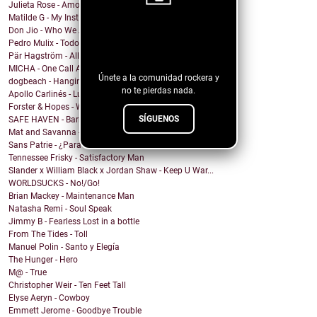
Julieta Rose - Amor Propio
Matilde G - My Instincts Are Tragic
Don Jio - Who We Are
¡Sigue nuestro
Pedro Mulix - Todo Ok
blog!
Pär Hagström - All God’s Children
MICHA - One Call Away
Únete a la comunidad rockera y
dogbeach - Hanging From The Ceiling
no te pierdas nada.
Apollo Carlinés - Luna Llena
Forster & Hopes - Where would you go? (SG Remix) (...
SÍGUENOS
SAFE HAVEN - Barry Bandz
Mat and Savanna - Shaw Be Here Now
Sans Patrie - ¿Para Qué?
Tennessee Frisky - Satisfactory Man
Slander x William Black x Jordan Shaw - Keep U War...
WORLDSUCKS - No!/Go!
Brian Mackey - Maintenance Man
Natasha Remi - Soul Speak
Jimmy B - Fearless Lost in a bottle
From The Tides - Toll
Manuel Polin - Santo y Elegía
The Hunger - Hero
M@ - True
Christopher Weir - Ten Feet Tall
Elyse Aeryn - Cowboy
Emmett Jerome - Goodbye Trouble