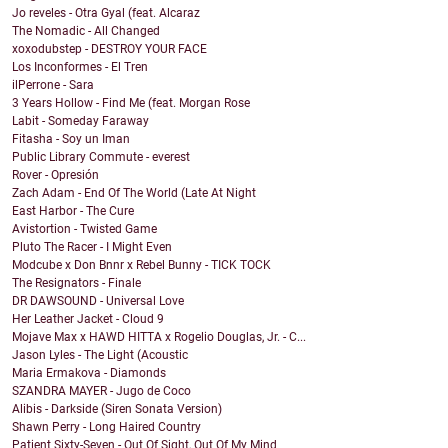
Jo reveles - Otra Gyal (feat. Alcaraz
The Nomadic - All Changed
xoxodubstep - DESTROY YOUR FACE
Los Inconformes - El Tren
ilPerrone - Sara
3 Years Hollow - Find Me (feat. Morgan Rose
Labit - Someday Faraway
Fitasha - Soy un Iman
Public Library Commute - everest
Rover - Opresión
Zach Adam - End Of The World (Late At Night
East Harbor - The Cure
Avistortion - Twisted Game
Pluto The Racer - I Might Even
Modcube x Don Bnnr x Rebel Bunny - TICK TOCK
The Resignators - Finale
DR DAWSOUND - Universal Love
Her Leather Jacket - Cloud 9
Mojave Max x HAWD HITTA x Rogelio Douglas, Jr. - C...
Jason Lyles - The Light (Acoustic
Maria Ermakova - Diamonds
SZANDRA MAYER - Jugo de Coco
Alibis - Darkside (Siren Sonata Version)
Shawn Perry - Long Haired Country
Patient Sixty-Seven - Out Of Sight, Out Of My Mind