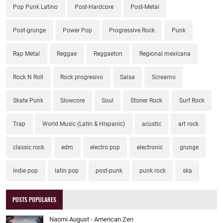
Pop Punk Latino
Post-Hardcore
Post-Metal
Post-grunge
Power Pop
Progressive Rock
Punk
Rap Metal
Reggae
Reggaeton
Regional mexicana
Rock N Roll
Rock progresivo
Salsa
Screamo
Skate Punk
Slowcore
Soul
Stoner Rock
Surf Rock
Trap
World Music (Latin & Hispanic)
acustic
art rock
classic rock
edm
electro pop
electronic
grunge
indie pop
latin pop
post-punk
punk rock
ska
POSTS POPULARES
Naomi August - American Zen