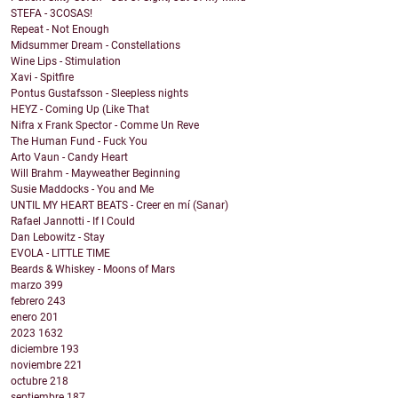
STEFA - 3COSAS!
Repeat - Not Enough
Midsummer Dream - Constellations
Wine Lips - Stimulation
Xavi - Spitfire
Pontus Gustafsson - Sleepless nights
HEYZ - Coming Up (Like That
Nifra x Frank Spector - Comme Un Reve
The Human Fund - Fuck You
Arto Vaun - Candy Heart
Will Brahm - Mayweather Beginning
Susie Maddocks - You and Me
UNTIL MY HEART BEATS - Creer en mí (Sanar)
Rafael Jannotti - If I Could
Dan Lebowitz - Stay
EVOLA - LITTLE TIME
Beards & Whiskey - Moons of Mars
marzo
399
febrero
243
enero
201
2023
1632
diciembre
193
noviembre
221
octubre
218
septiembre
187