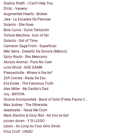
Sophia Sheth - I Can't Help You
DVAL - Veneno
Augmented Hearts - Broken
Jere - La Escalera De Penrose
Solarrio - She Goes
Bola Curva - Dulce Tentación
Torture Machine - Icon of Sin
Solarrio - Out of Time
Cameron Sage From - Superficial
Miki Serra - Desierto De Sonora (México)
Spicy Roots - Ska Mexicano
Abrazo Animal - Para No Caer
Love Ghost - GOD DAMN
Pleasantville - Where is the lie?
Zofi Consta - Nada De Eso
Eve Essex - The Fabulous Truth
Alex Miller - My Daddy's Dad
voş - BAYOYA
Groove Incorporated - Band of Gold (Freda Payne C...
Max Aubrey - The Otherside
deadwater - Tease Me Cryin'
Mark Stanton & Ozzy Riot - All You've Got
jocsan duran - Y SI LLEGO
Lesoir - As Long As Your Girls Smile
King Cruff - LINGO