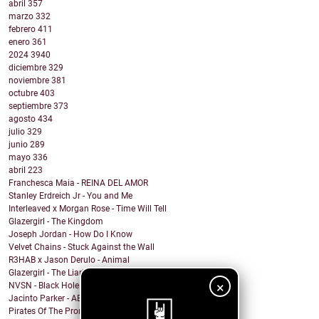
abril
357
marzo
332
febrero
411
enero
361
2024
3940
diciembre
329
noviembre
381
octubre
403
septiembre
373
agosto
434
julio
329
junio
289
mayo
336
abril
223
Franchesca Maia - REINA DEL AMOR
Stanley Erdreich Jr - You and Me
Interleaved x Morgan Rose - Time Will Tell
Glazergirl - The Kingdom
Joseph Jordan - How Do I Know
Velvet Chains - Stuck Against the Wall
R3HAB x Jason Derulo - Animal
Glazergirl - The Liar's Way
×
NVSN - Black Hole
Jacinto Parker - AEIOU
Pirates Of The Promised Land - Searching Through