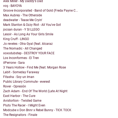
Alex Miller - My Daddy's Dad
voş - BAYOYA
Groove Incorporated - Band of Gold (Freda Payne C...
Max Aubrey - The Otherside
deadwater - Tease Me Cryin'
Mark Stanton & Ozzy Riot - All You've Got
jocsan duran - Y SI LLEGO
Lesoir - As Long As Your Girls Smile
King Cruff - LINGO
Jo reveles - Otra Gyal (feat. Alcaraz
The Nomadic - All Changed
xoxodubstep - DESTROY YOUR FACE
Los Inconformes - El Tren
ilPerrone - Sara
3 Years Hollow - Find Me (feat. Morgan Rose
Labit - Someday Faraway
Fitasha - Soy un Iman
Public Library Commute - everest
Rover - Opresión
Zach Adam - End Of The World (Late At Night
East Harbor - The Cure
Avistortion - Twisted Game
Pluto The Racer - I Might Even
Modcube x Don Bnnr x Rebel Bunny - TICK TOCK
The Resignators - Finale