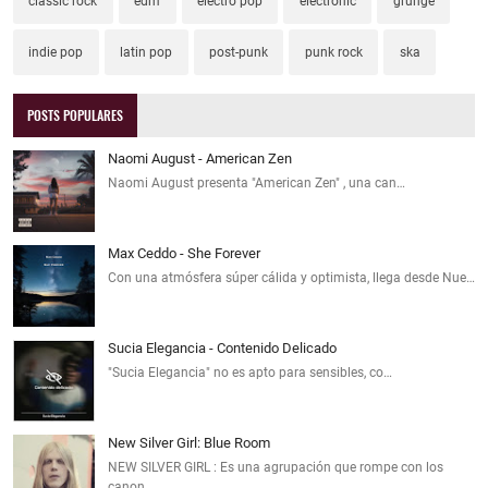
classic rock
edm
electro pop
electronic
grunge
indie pop
latin pop
post-punk
punk rock
ska
POSTS POPULARES
Naomi August - American Zen
Naomi August presenta "American Zen" , una can…
Max Ceddo - She Forever
Con una atmósfera súper cálida y optimista, llega desde Nue…
Sucia Elegancia - Contenido Delicado
"Sucia Elegancia" no es apto para sensibles, co…
New Silver Girl: Blue Room
NEW SILVER GIRL : Es una agrupación que rompe con los
canon…