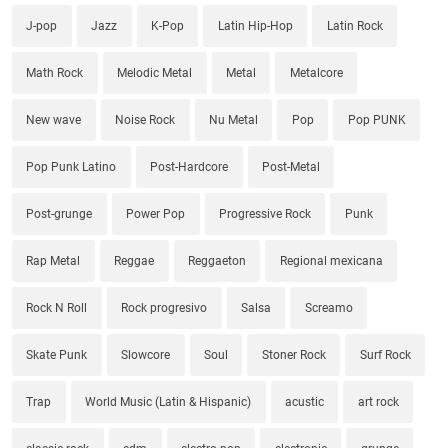
J-pop
Jazz
K-Pop
Latin Hip-Hop
Latin Rock
Math Rock
Melodic Metal
Metal
Metalcore
New wave
Noise Rock
Nu Metal
Pop
Pop PUNK
Pop Punk Latino
Post-Hardcore
Post-Metal
Post-grunge
Power Pop
Progressive Rock
Punk
Rap Metal
Reggae
Reggaeton
Regional mexicana
Rock N Roll
Rock progresivo
Salsa
Screamo
Skate Punk
Slowcore
Soul
Stoner Rock
Surf Rock
Trap
World Music (Latin & Hispanic)
acustic
art rock