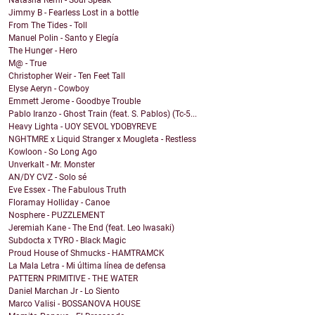
Natasha Remi - Soul Speak
Jimmy B - Fearless Lost in a bottle
From The Tides - Toll
Manuel Polin - Santo y Elegía
The Hunger - Hero
M@ - True
Christopher Weir - Ten Feet Tall
Elyse Aeryn - Cowboy
Emmett Jerome - Goodbye Trouble
Pablo Iranzo - Ghost Train (feat. S. Pablos) (Tc-5...
Heavy Lighta - UOY SEVOL YDOBYREVE
NGHTMRE x Liquid Stranger x Mougleta - Restless
Kowloon - So Long Ago
Unverkalt - Mr. Monster
AN/DY CVZ - Solo sé
Eve Essex - The Fabulous Truth
Floramay Holliday - Canoe
Nosphere - PUZZLEMENT
Jeremiah Kane - The End (feat. Leo Iwasaki)
Subdocta x TYRO - Black Magic
Proud House of Shmucks - HAMTRAMCK
La Mala Letra - Mi última línea de defensa
PATTERN PRIMITIVE - THE WATER
Daniel Marchan Jr - Lo Siento
Marco Valisi - BOSSANOVA HOUSE