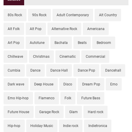
80s Rock
90s Rock
Adult Contemporary
Alt Country
Alt Folk
Alt Pop
Alternative Rock
Americana
Art Pop
Autotune
Bachata
Beats
Bedroom
Chillwave
Christmas
Cinematic
Commercial
Cumbia
Dance
Dance Hall
Dance Pop
Dancehall
Dark wave
Deep House
Disco
Dream Pop
Emo
Emo Hip-hop
Flamenco
Folk
Future Bass
Future House
Garage Rock
Glam
Hard rock
Hip-hop
Holiday Music
Indie rock
Indietronica