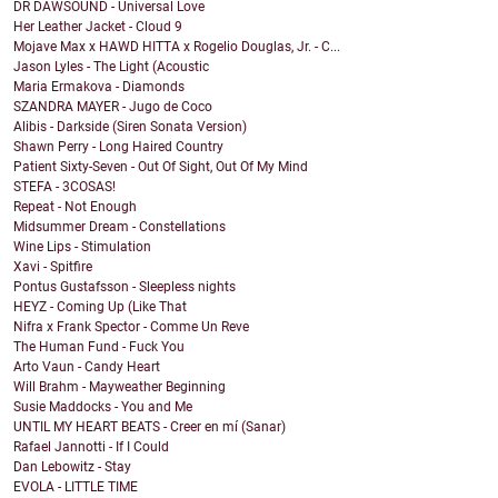
DR DAWSOUND - Universal Love
Her Leather Jacket - Cloud 9
Mojave Max x HAWD HITTA x Rogelio Douglas, Jr. - C...
Jason Lyles - The Light (Acoustic
Maria Ermakova - Diamonds
SZANDRA MAYER - Jugo de Coco
Alibis - Darkside (Siren Sonata Version)
Shawn Perry - Long Haired Country
Patient Sixty-Seven - Out Of Sight, Out Of My Mind
STEFA - 3COSAS!
Repeat - Not Enough
Midsummer Dream - Constellations
Wine Lips - Stimulation
Xavi - Spitfire
Pontus Gustafsson - Sleepless nights
HEYZ - Coming Up (Like That
Nifra x Frank Spector - Comme Un Reve
The Human Fund - Fuck You
Arto Vaun - Candy Heart
Will Brahm - Mayweather Beginning
Susie Maddocks - You and Me
UNTIL MY HEART BEATS - Creer en mí (Sanar)
Rafael Jannotti - If I Could
Dan Lebowitz - Stay
EVOLA - LITTLE TIME