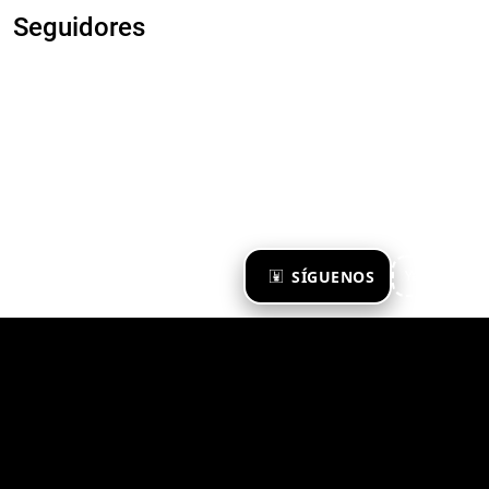
Seguidores
×
SÍGUENOS
Ya te sigo