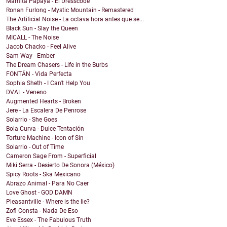
Mamita Papaya - El Dresscode
Ronan Furlong - Mystic Mountain - Remastered
The Artificial Noise - La octava hora antes que se...
Black Sun - Slay the Queen
MICALL - The Noise
Jacob Chacko - Feel Alive
Sam Way - Ember
The Dream Chasers - Life in the Burbs
FONTÁN - Vida Perfecta
Sophia Sheth - I Can't Help You
DVAL - Veneno
Augmented Hearts - Broken
Jere - La Escalera De Penrose
Solarrio - She Goes
Bola Curva - Dulce Tentación
Torture Machine - Icon of Sin
Solarrio - Out of Time
Cameron Sage From - Superficial
Miki Serra - Desierto De Sonora (México)
Spicy Roots - Ska Mexicano
Abrazo Animal - Para No Caer
Love Ghost - GOD DAMN
Pleasantville - Where is the lie?
Zofi Consta - Nada De Eso
Eve Essex - The Fabulous Truth