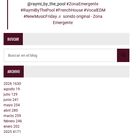
@raymi_by_the_pool
#ZonaEmergente
#RaymiByThePool
#FrenchHouse
#VocalEDM
#NewMusicFriday
♬ sonido original - Zona
Emergente
BUSCAR
ARCHIVO
2026
1630
agosto
19
julio
129
junio
241
mayo
254
abril
280
marzo
259
febrero
246
enero
202
2025
4171