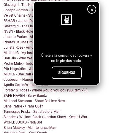
Glazergirl - The Kingdom
×
Joseph Jordan - How Do I Know
Velvet Chains - Stuck Against the Wall
R3HAB x Jason Derulo - Animal
Glazergirl - The Liar's Way
NVSN - Black Hole
¡Sigue nuestro
Jacinto Parker - AEIOU
Pirates Of The Promised Land - Searching Through
blog!
Julieta Rose - Amor Propio
Matilde G - My Instincts Are Tragic
Únete a la comunidad rockera y
Don Jio - Who We Are
no te pierdas nada.
Pedro Mulix - Todo Ok
Pär Hagström - All God’s Children
SÍGUENOS
MICHA - One Call Away
dogbeach - Hanging From The Ceiling
Apollo Carlinés - Luna Llena
Forster & Hopes - Where would you go? (SG Remix) (...
SAFE HAVEN - Barry Bandz
Mat and Savanna - Shaw Be Here Now
Sans Patrie - ¿Para Qué?
Tennessee Frisky - Satisfactory Man
Slander x William Black x Jordan Shaw - Keep U War...
WORLDSUCKS - No!/Go!
Brian Mackey - Maintenance Man