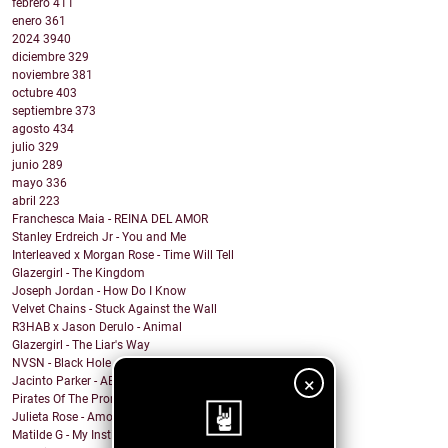
febrero
411
enero
361
2024
3940
diciembre
329
noviembre
381
octubre
403
septiembre
373
agosto
434
julio
329
junio
289
mayo
336
abril
223
Franchesca Maia - REINA DEL AMOR
Stanley Erdreich Jr - You and Me
Interleaved x Morgan Rose - Time Will Tell
Glazergirl - The Kingdom
Joseph Jordan - How Do I Know
Velvet Chains - Stuck Against the Wall
R3HAB x Jason Derulo - Animal
Glazergirl - The Liar's Way
NVSN - Black Hole
×
Jacinto Parker - AEIOU
Pirates Of The Promised Land - Searching Through
Julieta Rose - Amor Propio
Matilde G - My Instincts Are Tragic