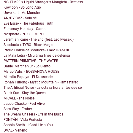
NGHTMRE x Liquid Stranger x Mougleta - Restless
Kowloon - So Long Ago
Unverkalt - Mr. Monster
AN/DY CVZ - Solo sé
Eve Essex - The Fabulous Truth
Floramay Holliday - Canoe
Nosphere - PUZZLEMENT
Jeremiah Kane - The End (feat. Leo Iwasaki)
Subdocta x TYRO - Black Magic
Proud House of Shmucks - HAMTRAMCK
La Mala Letra - Mi última línea de defensa
PATTERN PRIMITIVE - THE WATER
Daniel Marchan Jr - Lo Siento
Marco Valisi - BOSSANOVA HOUSE
Mamita Papaya - El Dresscode
Ronan Furlong - Mystic Mountain - Remastered
The Artificial Noise - La octava hora antes que se...
Black Sun - Slay the Queen
MICALL - The Noise
Jacob Chacko - Feel Alive
Sam Way - Ember
The Dream Chasers - Life in the Burbs
FONTÁN - Vida Perfecta
Sophia Sheth - I Can't Help You
DVAL - Veneno