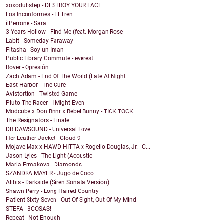
xoxodubstep - DESTROY YOUR FACE
Los Inconformes - El Tren
ilPerrone - Sara
3 Years Hollow - Find Me (feat. Morgan Rose
Labit - Someday Faraway
Fitasha - Soy un Iman
Public Library Commute - everest
Rover - Opresión
Zach Adam - End Of The World (Late At Night
East Harbor - The Cure
Avistortion - Twisted Game
Pluto The Racer - I Might Even
Modcube x Don Bnnr x Rebel Bunny - TICK TOCK
The Resignators - Finale
DR DAWSOUND - Universal Love
Her Leather Jacket - Cloud 9
Mojave Max x HAWD HITTA x Rogelio Douglas, Jr. - C...
Jason Lyles - The Light (Acoustic
Maria Ermakova - Diamonds
SZANDRA MAYER - Jugo de Coco
Alibis - Darkside (Siren Sonata Version)
Shawn Perry - Long Haired Country
Patient Sixty-Seven - Out Of Sight, Out Of My Mind
STEFA - 3COSAS!
Repeat - Not Enough