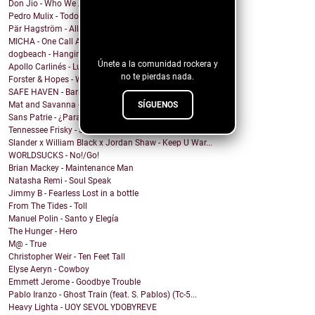
Don Jio - Who We Are
Pedro Mulix - Todo Ok
¡Sigue nuestro
Pär Hagström - All God’s Children
blog!
MICHA - One Call Away
dogbeach - Hanging From The Ceiling
Únete a la comunidad rockera y
Apollo Carlinés - Luna Llena
no te pierdas nada.
Forster & Hopes - Where would you go? (SG Remix) (...
SAFE HAVEN - Barry Bandz
Mat and Savanna - Shaw Be Here Now
SÍGUENOS
Sans Patrie - ¿Para Qué?
Tennessee Frisky - Satisfactory Man
Slander x William Black x Jordan Shaw - Keep U War...
WORLDSUCKS - No!/Go!
Brian Mackey - Maintenance Man
Natasha Remi - Soul Speak
Jimmy B - Fearless Lost in a bottle
From The Tides - Toll
Manuel Polin - Santo y Elegía
The Hunger - Hero
M@ - True
Christopher Weir - Ten Feet Tall
Elyse Aeryn - Cowboy
Emmett Jerome - Goodbye Trouble
Pablo Iranzo - Ghost Train (feat. S. Pablos) (Tc-5...
Heavy Lighta - UOY SEVOL YDOBYREVE