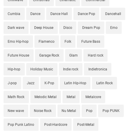
Chillwave
Christmas
Cinematic
Commercial
Cumbia
Dance
Dance Hall
Dance Pop
Dancehall
Dark wave
Deep House
Disco
Dream Pop
Emo
Emo Hip-hop
Flamenco
Folk
Future Bass
Future House
Garage Rock
Glam
Hard rock
Hip-hop
Holiday Music
Indie rock
Indietronica
J-pop
Jazz
K-Pop
Latin Hip-Hop
Latin Rock
Math Rock
Melodic Metal
Metal
Metalcore
New wave
Noise Rock
Nu Metal
Pop
Pop PUNK
Pop Punk Latino
Post-Hardcore
Post-Metal