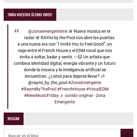
!MIRA NUESTRO ÚLTIMO VIDEO!
@zonaemergentemx
🚨 Nueva música en el
radar 🚨 RAYmi by the Pool nos abre las puertas
a una nueva era con “I Invite You to Feel Good”, un
viaje entre el French House y el EDM vocal que nos
invita a soltar, bailar y sentir. ✨🐱 Un artista que
combina identidad digital, energía vibrante y un futuro
donde la música y la inteligencia artificial se
encuentran. ¿Listxs para dejarse llevar? 🎶
@raymi_by_the_pool
#ZonaEmergente
#RaymiByThePool
#FrenchHouse
#VocalEDM
#NewMusicFriday
♬ sonido original - Zona
Emergente
BUSCAR