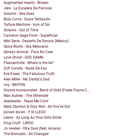
Augmented Hearts - Broken
Jere - La Escalera De Penrose
Solarrio - She Goes
Bola Curva - Dulce Tentación
Torture Machine - Icon of Sin
Solarrio - Out of Time
Cameron Sage From - Superficial
Miki Serra - Desierto De Sonora (México)
Spicy Roots - Ska Mexicano
Abrazo Animal - Para No Caer
Love Ghost - GOD DAMN
Pleasantville - Where is the lie?
Zofi Consta - Nada De Eso
Eve Essex - The Fabulous Truth
Alex Miller - My Daddy's Dad
voş - BAYOYA
Groove Incorporated - Band of Gold (Freda Payne C...
Max Aubrey - The Otherside
deadwater - Tease Me Cryin'
Mark Stanton & Ozzy Riot - All You've Got
jocsan duran - Y SI LLEGO
Lesoir - As Long As Your Girls Smile
King Cruff - LINGO
Jo reveles - Otra Gyal (feat. Alcaraz
The Nomadic - All Changed