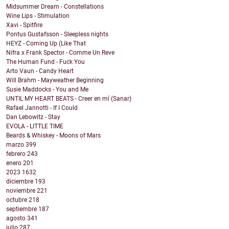
Midsummer Dream - Constellations
Wine Lips - Stimulation
Xavi - Spitfire
Pontus Gustafsson - Sleepless nights
HEYZ - Coming Up (Like That
Nifra x Frank Spector - Comme Un Reve
The Human Fund - Fuck You
Arto Vaun - Candy Heart
Will Brahm - Mayweather Beginning
Susie Maddocks - You and Me
UNTIL MY HEART BEATS - Creer en mí (Sanar)
Rafael Jannotti - If I Could
Dan Lebowitz - Stay
EVOLA - LITTLE TIME
Beards & Whiskey - Moons of Mars
marzo
399
febrero
243
enero
201
2023
1632
diciembre
193
noviembre
221
octubre
218
septiembre
187
agosto
341
julio
287