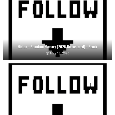
Hietan - Phantom Memory [2026 Remastered] - Remix
May 13, 2026