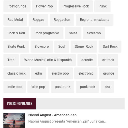
Post-grunge
Power Pop
Progressive Rock
Punk
Rap Metal
Reggae
Reggaeton
Regional mexicana
Rock N Roll
Rock progresivo
Salsa
Screamo
Skate Punk
Slowcore
Soul
Stoner Rock
Surf Rock
Trap
World Music (Latin & Hispanic)
acustic
art rock
classic rock
edm
electro pop
electronic
grunge
indie pop
latin pop
post-punk
punk rock
ska
POSTS POPULARES
Naomi August - American Zen
Naomi August presenta "American Zen" , una can…