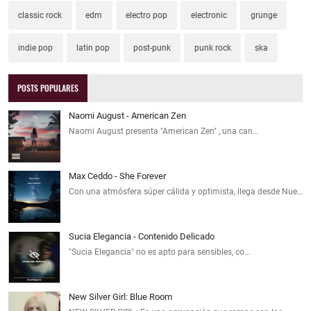
classic rock
edm
electro pop
electronic
grunge
indie pop
latin pop
post-punk
punk rock
ska
POSTS POPULARES
Naomi August - American Zen
Naomi August presenta "American Zen" , una can…
Max Ceddo - She Forever
Con una atmósfera súper cálida y optimista, llega desde Nue…
Sucia Elegancia - Contenido Delicado
"Sucia Elegancia" no es apto para sensibles, co…
New Silver Girl: Blue Room