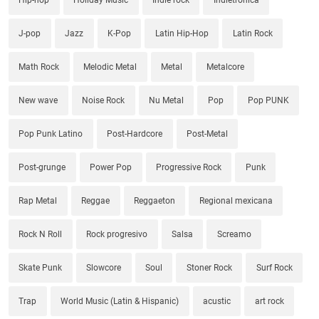
J-pop
Jazz
K-Pop
Latin Hip-Hop
Latin Rock
Math Rock
Melodic Metal
Metal
Metalcore
New wave
Noise Rock
Nu Metal
Pop
Pop PUNK
Pop Punk Latino
Post-Hardcore
Post-Metal
Post-grunge
Power Pop
Progressive Rock
Punk
Rap Metal
Reggae
Reggaeton
Regional mexicana
Rock N Roll
Rock progresivo
Salsa
Screamo
Skate Punk
Slowcore
Soul
Stoner Rock
Surf Rock
Trap
World Music (Latin & Hispanic)
acustic
art rock