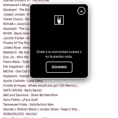
Stanley Erdreich Jr - You and Me
Interleaved x Morgan Rose - Time Will Tell
Glazergirl - The Kingdom
×
Joseph Jordan - How Do I Know
Velvet Chains - Stuck Against the Wall
R3HAB x Jason Derulo - Animal
Glazergirl - The Liar's Way
NVSN - Black Hole
¡Sigue nuestro
Jacinto Parker - AEIOU
blog!
Pirates Of The Promised Land - Searching Through
Julieta Rose - Amor Propio
Únete a la comunidad rockera y
Matilde G - My Instincts Are Tragic
no te pierdas nada.
Don Jio - Who We Are
Pedro Mulix - Todo Ok
Pär Hagström - All God’s Children
SÍGUENOS
MICHA - One Call Away
dogbeach - Hanging From The Ceiling
Apollo Carlinés - Luna Llena
Forster & Hopes - Where would you go? (SG Remix) (...
SAFE HAVEN - Barry Bandz
Mat and Savanna - Shaw Be Here Now
Sans Patrie - ¿Para Qué?
Tennessee Frisky - Satisfactory Man
Slander x William Black x Jordan Shaw - Keep U War...
WORLDSUCKS - No!/Go!