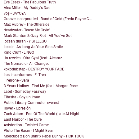
Eve Essex - The Fabulous Truth
Alex Miller - My Daddy's Dad
voş - BAYOYA
Groove Incorporated - Band of Gold (Freda Payne C...
Max Aubrey - The Otherside
deadwater - Tease Me Cryin'
Mark Stanton & Ozzy Riot - All You've Got
jocsan duran - Y SI LLEGO
Lesoir - As Long As Your Girls Smile
King Cruff - LINGO
Jo reveles - Otra Gyal (feat. Alcaraz
The Nomadic - All Changed
xoxodubstep - DESTROY YOUR FACE
Los Inconformes - El Tren
ilPerrone - Sara
3 Years Hollow - Find Me (feat. Morgan Rose
Labit - Someday Faraway
Fitasha - Soy un Iman
Public Library Commute - everest
Rover - Opresión
Zach Adam - End Of The World (Late At Night
East Harbor - The Cure
Avistortion - Twisted Game
Pluto The Racer - I Might Even
Modcube x Don Bnnr x Rebel Bunny - TICK TOCK