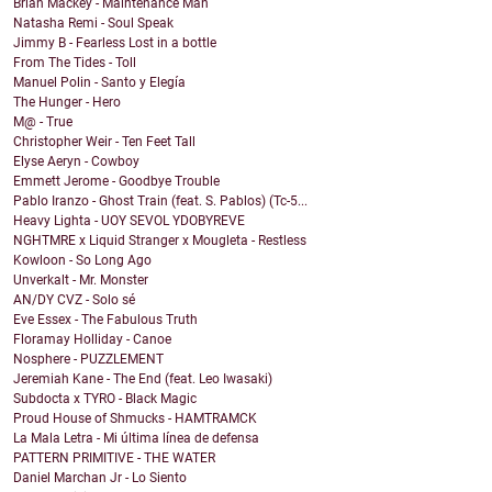
Brian Mackey - Maintenance Man
Natasha Remi - Soul Speak
Jimmy B - Fearless Lost in a bottle
From The Tides - Toll
Manuel Polin - Santo y Elegía
The Hunger - Hero
M@ - True
Christopher Weir - Ten Feet Tall
Elyse Aeryn - Cowboy
Emmett Jerome - Goodbye Trouble
Pablo Iranzo - Ghost Train (feat. S. Pablos) (Tc-5...
Heavy Lighta - UOY SEVOL YDOBYREVE
NGHTMRE x Liquid Stranger x Mougleta - Restless
Kowloon - So Long Ago
Unverkalt - Mr. Monster
AN/DY CVZ - Solo sé
Eve Essex - The Fabulous Truth
Floramay Holliday - Canoe
Nosphere - PUZZLEMENT
Jeremiah Kane - The End (feat. Leo Iwasaki)
Subdocta x TYRO - Black Magic
Proud House of Shmucks - HAMTRAMCK
La Mala Letra - Mi última línea de defensa
PATTERN PRIMITIVE - THE WATER
Daniel Marchan Jr - Lo Siento