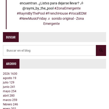
encuentran. ¿Listxs para dejarse llevar? 🎶
@raymi_by_the_pool
#ZonaEmergente
#RaymiByThePool
#FrenchHouse
#VocalEDM
#NewMusicFriday
♬ sonido original - Zona
Emergente
BUSCAR
ARCHIVO
2026
1630
agosto
19
julio
129
junio
241
mayo
254
abril
280
marzo
259
febrero
246
enero
202