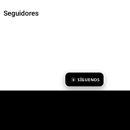
Seguidores
×
SÍGUENOS
Ya te sigo