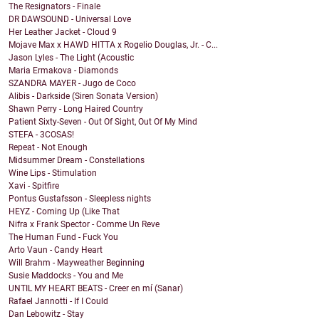
The Resignators - Finale
DR DAWSOUND - Universal Love
Her Leather Jacket - Cloud 9
Mojave Max x HAWD HITTA x Rogelio Douglas, Jr. - C...
Jason Lyles - The Light (Acoustic
Maria Ermakova - Diamonds
SZANDRA MAYER - Jugo de Coco
Alibis - Darkside (Siren Sonata Version)
Shawn Perry - Long Haired Country
Patient Sixty-Seven - Out Of Sight, Out Of My Mind
STEFA - 3COSAS!
Repeat - Not Enough
Midsummer Dream - Constellations
Wine Lips - Stimulation
Xavi - Spitfire
Pontus Gustafsson - Sleepless nights
HEYZ - Coming Up (Like That
Nifra x Frank Spector - Comme Un Reve
The Human Fund - Fuck You
Arto Vaun - Candy Heart
Will Brahm - Mayweather Beginning
Susie Maddocks - You and Me
UNTIL MY HEART BEATS - Creer en mí (Sanar)
Rafael Jannotti - If I Could
Dan Lebowitz - Stay