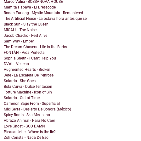
Marco Valisi - BOSSANOVA HOUSE
Mamita Papaya - El Dresscode
Ronan Furlong - Mystic Mountain - Remastered
The Artificial Noise - La octava hora antes que se...
Black Sun - Slay the Queen
MICALL - The Noise
Jacob Chacko - Feel Alive
Sam Way - Ember
The Dream Chasers - Life in the Burbs
FONTÁN - Vida Perfecta
Sophia Sheth - I Can't Help You
DVAL - Veneno
Augmented Hearts - Broken
Jere - La Escalera De Penrose
Solarrio - She Goes
Bola Curva - Dulce Tentación
Torture Machine - Icon of Sin
Solarrio - Out of Time
Cameron Sage From - Superficial
Miki Serra - Desierto De Sonora (México)
Spicy Roots - Ska Mexicano
Abrazo Animal - Para No Caer
Love Ghost - GOD DAMN
Pleasantville - Where is the lie?
Zofi Consta - Nada De Eso