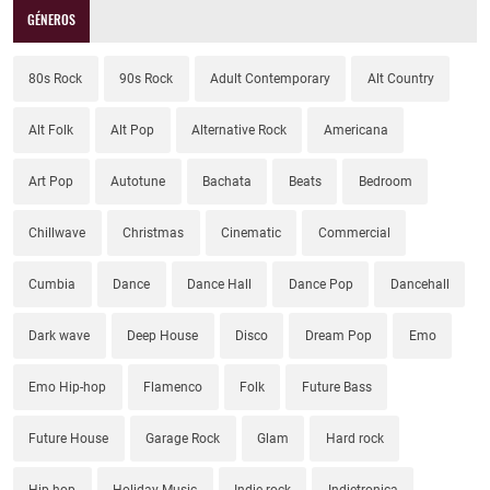
GÉNEROS
80s Rock
90s Rock
Adult Contemporary
Alt Country
Alt Folk
Alt Pop
Alternative Rock
Americana
Art Pop
Autotune
Bachata
Beats
Bedroom
Chillwave
Christmas
Cinematic
Commercial
Cumbia
Dance
Dance Hall
Dance Pop
Dancehall
Dark wave
Deep House
Disco
Dream Pop
Emo
Emo Hip-hop
Flamenco
Folk
Future Bass
Future House
Garage Rock
Glam
Hard rock
Hip-hop
Holiday Music
Indie rock
Indietronica