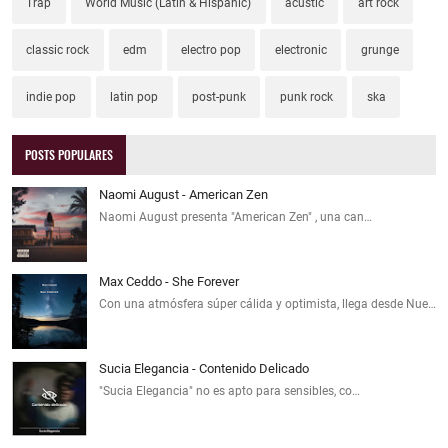
Trap
World Music (Latin & Hispanic)
acustic
art rock
classic rock
edm
electro pop
electronic
grunge
indie pop
latin pop
post-punk
punk rock
ska
POSTS POPULARES
Naomi August - American Zen
Naomi August presenta "American Zen" , una can…
Max Ceddo - She Forever
Con una atmósfera súper cálida y optimista, llega desde Nue…
Sucia Elegancia - Contenido Delicado
"Sucia Elegancia" no es apto para sensibles, co…