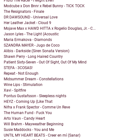
Pluto The Racer - I Might Even
Modcube x Don Bnnr x Rebel Bunny - TICK TOCK
The Resignators - Finale
DR DAWSOUND - Universal Love
Her Leather Jacket - Cloud 9
Mojave Max x HAWD HITTA x Rogelio Douglas, Jr. - C...
Jason Lyles - The Light (Acoustic
Maria Ermakova - Diamonds
SZANDRA MAYER - Jugo de Coco
Alibis - Darkside (Siren Sonata Version)
Shawn Perry - Long Haired Country
Patient Sixty-Seven - Out Of Sight, Out Of My Mind
STEFA - 3COSAS!
Repeat - Not Enough
Midsummer Dream - Constellations
Wine Lips - Stimulation
Xavi - Spitfire
Pontus Gustafsson - Sleepless nights
HEYZ - Coming Up (Like That
Nifra x Frank Spector - Comme Un Reve
The Human Fund - Fuck You
Arto Vaun - Candy Heart
Will Brahm - Mayweather Beginning
Susie Maddocks - You and Me
UNTIL MY HEART BEATS - Creer en mí (Sanar)