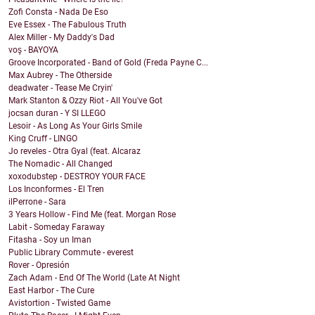
Zofi Consta - Nada De Eso
Eve Essex - The Fabulous Truth
Alex Miller - My Daddy's Dad
voş - BAYOYA
Groove Incorporated - Band of Gold (Freda Payne C...
Max Aubrey - The Otherside
deadwater - Tease Me Cryin'
Mark Stanton & Ozzy Riot - All You've Got
jocsan duran - Y SI LLEGO
Lesoir - As Long As Your Girls Smile
King Cruff - LINGO
Jo reveles - Otra Gyal (feat. Alcaraz
The Nomadic - All Changed
xoxodubstep - DESTROY YOUR FACE
Los Inconformes - El Tren
ilPerrone - Sara
3 Years Hollow - Find Me (feat. Morgan Rose
Labit - Someday Faraway
Fitasha - Soy un Iman
Public Library Commute - everest
Rover - Opresión
Zach Adam - End Of The World (Late At Night
East Harbor - The Cure
Avistortion - Twisted Game