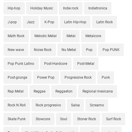
Hip-hop
Holiday Music
Indie rock
Indietronica
J-pop
Jazz
K-Pop
Latin Hip-Hop
Latin Rock
Math Rock
Melodic Metal
Metal
Metalcore
New wave
Noise Rock
Nu Metal
Pop
Pop PUNK
Pop Punk Latino
Post-Hardcore
Post-Metal
Post-grunge
Power Pop
Progressive Rock
Punk
Rap Metal
Reggae
Reggaeton
Regional mexicana
Rock N Roll
Rock progresivo
Salsa
Screamo
Skate Punk
Slowcore
Soul
Stoner Rock
Surf Rock