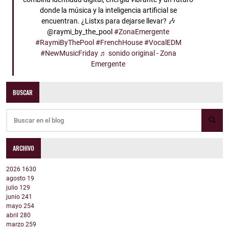
donde la música y la inteligencia artificial se
encuentran. ¿Listxs para dejarse llevar? 🎶
@raymi_by_the_pool
#ZonaEmergente
#RaymiByThePool
#FrenchHouse
#VocalEDM
#NewMusicFriday
♬ sonido original - Zona
Emergente
BUSCAR
ARCHIVO
2026
1630
agosto
19
julio
129
junio
241
mayo
254
abril
280
marzo
259