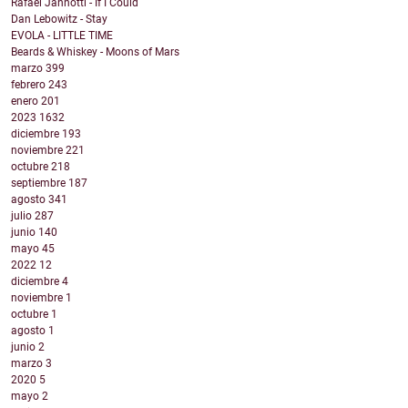
Rafael Jannotti - If I Could
Dan Lebowitz - Stay
EVOLA - LITTLE TIME
Beards & Whiskey - Moons of Mars
marzo
399
febrero
243
enero
201
2023
1632
diciembre
193
noviembre
221
octubre
218
septiembre
187
agosto
341
julio
287
junio
140
mayo
45
2022
12
diciembre
4
noviembre
1
octubre
1
agosto
1
junio
2
marzo
3
2020
5
mayo
2