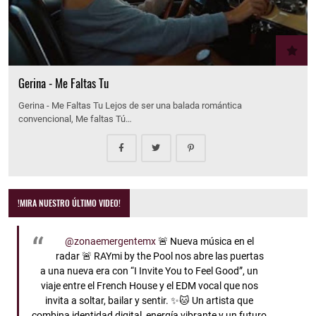
Gerina - Me Faltas Tu
Gerina - Me Faltas Tu Lejos de ser una balada romántica
convencional, Me faltas Tú…
!MIRA NUESTRO ÚLTIMO VIDEO!
@zonaemergentemx
🚨 Nueva música en el
radar 🚨 RAYmi by the Pool nos abre las puertas
a una nueva era con “I Invite You to Feel Good”, un
viaje entre el French House y el EDM vocal que nos
invita a soltar, bailar y sentir. ✨🐱 Un artista que
combina identidad digital, energía vibrante y un futuro