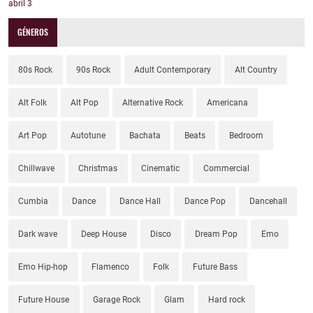
abril
3
GÉNEROS
80s Rock
90s Rock
Adult Contemporary
Alt Country
Alt Folk
Alt Pop
Alternative Rock
Americana
Art Pop
Autotune
Bachata
Beats
Bedroom
Chillwave
Christmas
Cinematic
Commercial
Cumbia
Dance
Dance Hall
Dance Pop
Dancehall
Dark wave
Deep House
Disco
Dream Pop
Emo
Emo Hip-hop
Flamenco
Folk
Future Bass
Future House
Garage Rock
Glam
Hard rock