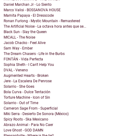
Daniel Marchan Jr - Lo Siento
Marco Valisi - BOSSANOVA HOUSE
Mamita Papaya - El Dresscode
Ronan Furlong - Mystic Mountain - Remastered
The Artificial Noise - La octava hora antes que se...
Black Sun - Slay the Queen
MICALL - The Noise
Jacob Chacko - Feel Alive
Sam Way - Ember
The Dream Chasers - Life in the Burbs
FONTÁN - Vida Perfecta
Sophia Sheth - I Can't Help You
DVAL - Veneno
Augmented Hearts - Broken
Jere - La Escalera De Penrose
Solarrio - She Goes
Bola Curva - Dulce Tentación
Torture Machine - Icon of Sin
Solarrio - Out of Time
Cameron Sage From - Superficial
Miki Serra - Desierto De Sonora (México)
Spicy Roots - Ska Mexicano
Abrazo Animal - Para No Caer
Love Ghost - GOD DAMN
Pleasantville - Where is the lie?