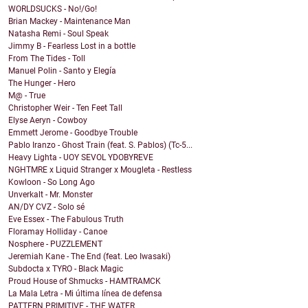
WORLDSUCKS - No!/Go!
Brian Mackey - Maintenance Man
Natasha Remi - Soul Speak
Jimmy B - Fearless Lost in a bottle
From The Tides - Toll
Manuel Polin - Santo y Elegía
The Hunger - Hero
M@ - True
Christopher Weir - Ten Feet Tall
Elyse Aeryn - Cowboy
Emmett Jerome - Goodbye Trouble
Pablo Iranzo - Ghost Train (feat. S. Pablos) (Tc-5...
Heavy Lighta - UOY SEVOL YDOBYREVE
NGHTMRE x Liquid Stranger x Mougleta - Restless
Kowloon - So Long Ago
Unverkalt - Mr. Monster
AN/DY CVZ - Solo sé
Eve Essex - The Fabulous Truth
Floramay Holliday - Canoe
Nosphere - PUZZLEMENT
Jeremiah Kane - The End (feat. Leo Iwasaki)
Subdocta x TYRO - Black Magic
Proud House of Shmucks - HAMTRAMCK
La Mala Letra - Mi última línea de defensa
PATTERN PRIMITIVE - THE WATER