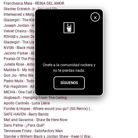
Franchesca Maia - REINA DEL AMOR
Stanley Erdreich Jr - You and Me
Interleaved x Morgan Rose - Time Will Tell
×
Glazergirl - The Kingdom
Joseph Jordan - How Do I Know
Velvet Chains - Stuck Against the Wall
R3HAB x Jason Derulo - Animal
Glazergirl - The Liar's Way
¡Sigue nuestro
NVSN - Black Hole
Jacinto Parker - AEIOU
blog!
Pirates Of The Promised Land - Searching Through
Julieta Rose - Amor Propio
Únete a la comunidad rockera y
Matilde G - My Instincts Are Tragic
no te pierdas nada.
Don Jio - Who We Are
Pedro Mulix - Todo Ok
SÍGUENOS
Pär Hagström - All God’s Children
MICHA - One Call Away
dogbeach - Hanging From The Ceiling
Apollo Carlinés - Luna Llena
Forster & Hopes - Where would you go? (SG Remix) (...
SAFE HAVEN - Barry Bandz
Mat and Savanna - Shaw Be Here Now
Sans Patrie - ¿Para Qué?
Tennessee Frisky - Satisfactory Man
Slander x William Black x Jordan Shaw - Keep U War...