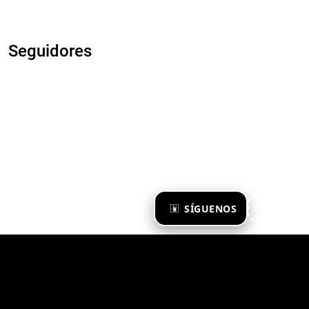
Seguidores
×
SÍGUENOS
Ya te sigo