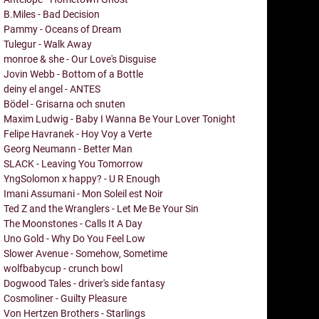
B.Miles - Bad Decision
Pammy - Oceans of Dream
Tulegur - Walk Away
monroe & she - Our Love's Disguise
Jovin Webb - Bottom of a Bottle
deiny el angel - ANTES
Bödel - Grisarna och snuten
Maxim Ludwig - Baby I Wanna Be Your Lover Tonight
Felipe Havranek - Hoy Voy a Verte
Georg Neumann - Better Man
SLACK - Leaving You Tomorrow
YngSolomon x happy? - U R Enough
Imani Assumani - Mon Soleil est Noir
Ted Z and the Wranglers - Let Me Be Your Sin
The Moonstones - Calls It A Day
Uno Gold - Why Do You Feel Low
Slower Avenue - Somehow, Sometime
wolfbabycup - crunch bowl
Dogwood Tales - driver's side fantasy
Cosmoliner - Guilty Pleasure
Von Hertzen Brothers - Starlings