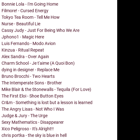
Bonnie Lola - I'm Going Home
Filmore! - Cursed Energy
Tokyo Tea Room - Tell Me How
Nurse - Beautiful Lie
Cassy Judy - Just For Being Who We Are
Jphono1 - Magic Here
Luis Fernando - Modo Avion
Kinzua - Ritual Repeat
Alex Sandra - Over Again
Charm School - Je t'aime (A Quoi Bon)
dying in designer - Replace Me
Bruno Brocchi - Two Hearts
The Intemperate Sons - Brother
Mike Blair & the Stonewalls - Tequila (For Love)
The First Eloi - Shoe Button Eyes
Cr&m - Something is lost but a lesson is learned
The Angry Lisas - Not Who I Was
Judge & Jury - The Urge
Sexy Mathematics - Disappearer
Xico Peligroso - It's Alright!!
chris portka - the sky is blue in hell