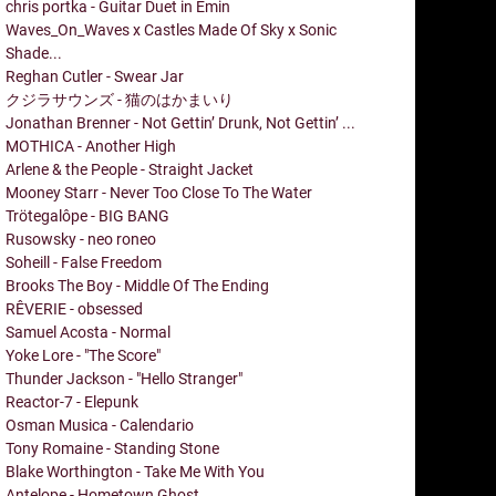
chris portka - Guitar Duet in Emin
Waves_On_Waves x Castles Made Of Sky x Sonic
Shade...
Reghan Cutler - Swear Jar
クジラサウンズ - 猫のはかまいり
Jonathan Brenner - Not Gettin’ Drunk, Not Gettin’ ...
MOTHICA - Another High
Arlene & the People - Straight Jacket
Mooney Starr - Never Too Close To The Water
Trötegalôpe - BIG BANG
Rusowsky - neo roneo
Soheill - False Freedom
Brooks The Boy - Middle Of The Ending
RÊVERIE - obsessed
Samuel Acosta - Normal
Yoke Lore - "The Score"
Thunder Jackson - "Hello Stranger"
Reactor-7 - Elepunk
Osman Musica - Calendario
Tony Romaine - Standing Stone
Blake Worthington - Take Me With You
Antelope - Hometown Ghost