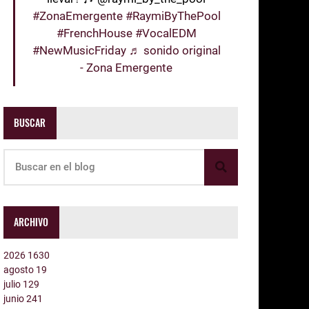
#ZonaEmergente
#RaymiByThePool
#FrenchHouse
#VocalEDM
#NewMusicFriday
♬ sonido original
- Zona Emergente
BUSCAR
ARCHIVO
2026
1630
agosto
19
julio
129
junio
241