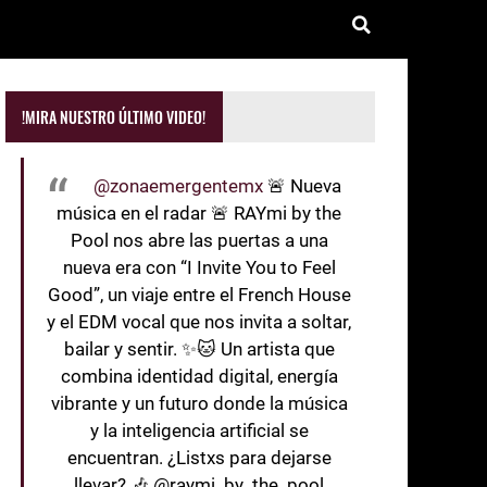
!MIRA NUESTRO ÚLTIMO VIDEO!
@zonaemergentemx
🚨 Nueva
música en el radar 🚨 RAYmi by the
Pool nos abre las puertas a una
nueva era con “I Invite You to Feel
Good”, un viaje entre el French House
y el EDM vocal que nos invita a soltar,
bailar y sentir. ✨🐱 Un artista que
combina identidad digital, energía
vibrante y un futuro donde la música
y la inteligencia artificial se
encuentran. ¿Listxs para dejarse
llevar? 🎶 @raymi_by_the_pool