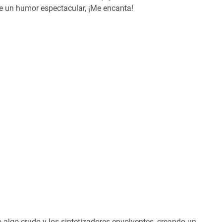
 de un humor espectacular, ¡Me encanta!
 algo crudo y los sintetizadores envolventes, creando un