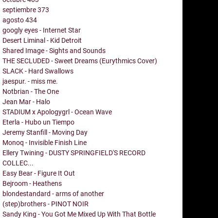
septiembre
373
agosto
434
googly eyes - Internet Star
Desert Liminal - Kid Detroit
Shared Image - Sights and Sounds
THE SECLUDED - Sweet Dreams (Eurythmics Cover)
SLACK - Hard Swallows
jaespur. - miss me.
Notbrian - The One
Jean Mar - Halo
STADIUM x Apologygrl - Ocean Wave
Eterla - Hubo un Tiempo
Jeremy Stanfill - Moving Day
Monoq - Invisible Finish Line
Ellery Twining - DUSTY SPRINGFIELD'S RECORD
COLLEC...
Easy Bear - Figure It Out
Bejroom - Heathens
blondestandard - arms of another
(step)brothers - PINOT NOIR
Sandy King - You Got Me Mixed Up With That Bottle