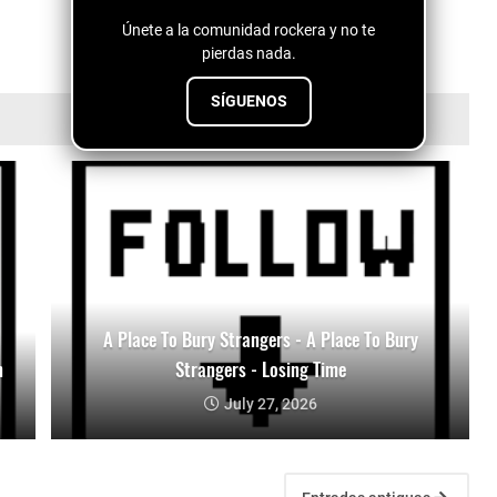
Únete a la comunidad rockera y no te
pierdas nada.
SÍGUENOS
A Place To Bury Strangers - A Place To Bury
n
Strangers - Losing Time
July 27, 2026