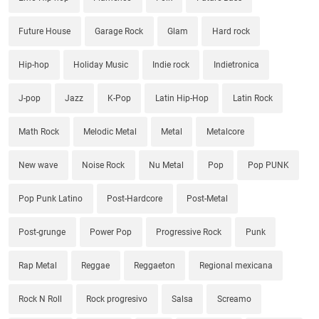
Future House
Garage Rock
Glam
Hard rock
Hip-hop
Holiday Music
Indie rock
Indietronica
J-pop
Jazz
K-Pop
Latin Hip-Hop
Latin Rock
Math Rock
Melodic Metal
Metal
Metalcore
New wave
Noise Rock
Nu Metal
Pop
Pop PUNK
Pop Punk Latino
Post-Hardcore
Post-Metal
Post-grunge
Power Pop
Progressive Rock
Punk
Rap Metal
Reggae
Reggaeton
Regional mexicana
Rock N Roll
Rock progresivo
Salsa
Screamo