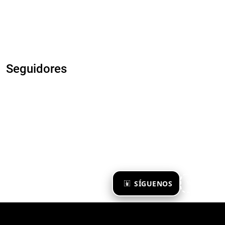
Seguidores
×
SÍGUENOS
Ya te sigo