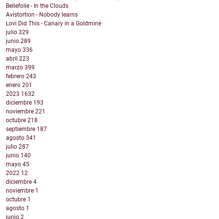
Bellefolie - In the Clouds
Avistortion - Nobody learns
Lovi Did This - Canary in a Goldmine
julio
329
junio
289
mayo
336
abril
223
marzo
399
febrero
243
enero
201
2023
1632
diciembre
193
noviembre
221
octubre
218
septiembre
187
agosto
341
julio
287
junio
140
mayo
45
2022
12
diciembre
4
noviembre
1
octubre
1
agosto
1
junio
2