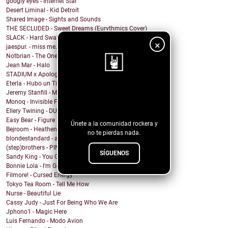
googly eyes - Internet Star
Desert Liminal - Kid Detroit
Shared Image - Sights and Sounds
THE SECLUDED - Sweet Dreams (Eurythmics Cover)
SLACK - Hard Swallows
×
jaespur. - miss me.
Notbrian - The One
Jean Mar - Halo
STADIUM x Apologygrl - Ocean Wave
Eterla - Hubo un Tiempo
¡Sigue nuestro
Jeremy Stanfill - Moving Day
Monoq - Invisible Finish Line
blog!
Ellery Twining - DUSTY SPRINGFIELD'S RECORD COLLEC...
Easy Bear - Figure It Out
Únete a la comunidad rockera y
Bejroom - Heathens
no te pierdas nada.
blondestandard - arms of another
(step)brothers - PINOT NOIR
SÍGUENOS
Sandy King - You Got Me Mixed Up With That Bottle
Bonnie Lola - I'm Going Home
Filmore! - Cursed Energy
Tokyo Tea Room - Tell Me How
Nurse - Beautiful Lie
Cassy Judy - Just For Being Who We Are
Jphono1 - Magic Here
Luis Fernando - Modo Avion