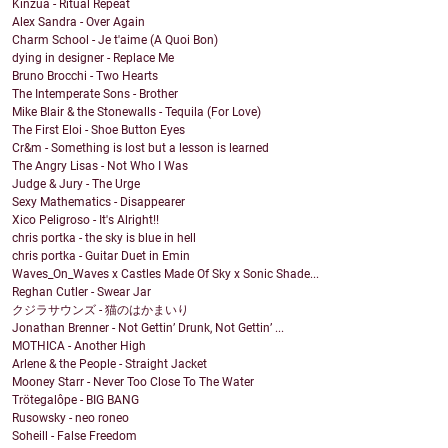
Kinzua - Ritual Repeat
Alex Sandra - Over Again
Charm School - Je t'aime (A Quoi Bon)
dying in designer - Replace Me
Bruno Brocchi - Two Hearts
The Intemperate Sons - Brother
Mike Blair & the Stonewalls - Tequila (For Love)
The First Eloi - Shoe Button Eyes
Cr&m - Something is lost but a lesson is learned
The Angry Lisas - Not Who I Was
Judge & Jury - The Urge
Sexy Mathematics - Disappearer
Xico Peligroso - It's Alright!!
chris portka - the sky is blue in hell
chris portka - Guitar Duet in Emin
Waves_On_Waves x Castles Made Of Sky x Sonic Shade...
Reghan Cutler - Swear Jar
クジラサウンズ - 猫のはかまいり
Jonathan Brenner - Not Gettin’ Drunk, Not Gettin’ ...
MOTHICA - Another High
Arlene & the People - Straight Jacket
Mooney Starr - Never Too Close To The Water
Trötegalôpe - BIG BANG
Rusowsky - neo roneo
Soheill - False Freedom