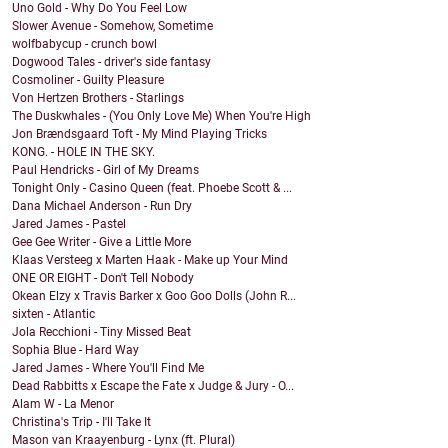
Uno Gold - Why Do You Feel Low
Slower Avenue - Somehow, Sometime
wolfbabycup - crunch bowl
Dogwood Tales - driver's side fantasy
Cosmoliner - Guilty Pleasure
Von Hertzen Brothers - Starlings
The Duskwhales - (You Only Love Me) When You're High
Jon Brændsgaard Toft - My Mind Playing Tricks
KONG. - HOLE IN THE SKY.
Paul Hendricks - Girl of My Dreams
Tonight Only - Casino Queen (feat. Phoebe Scott & ...
Dana Michael Anderson - Run Dry
Jared James - Pastel
Gee Gee Writer - Give a Little More
Klaas Versteeg x Marten Haak - Make up Your Mind
ONE OR EIGHT - Don't Tell Nobody
Okean Elzy x Travis Barker x Goo Goo Dolls (John R...
sixten - Atlantic
Jola Recchioni - Tiny Missed Beat
Sophia Blue - Hard Way
Jared James - Where You'll Find Me
Dead Rabbitts x Escape the Fate x Judge & Jury - O...
Alam W - La Menor
Christina's Trip - I'll Take It
Mason van Kraayenburg - Lynx (ft. Plural)