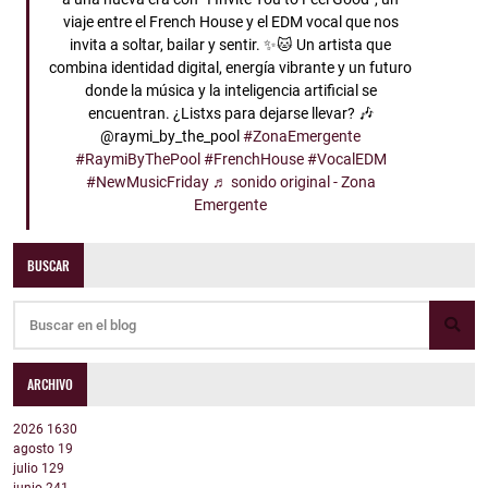
viaje entre el French House y el EDM vocal que nos
invita a soltar, bailar y sentir. ✨🐱 Un artista que
combina identidad digital, energía vibrante y un futuro
donde la música y la inteligencia artificial se
encuentran. ¿Listxs para dejarse llevar? 🎶
@raymi_by_the_pool
#ZonaEmergente
#RaymiByThePool
#FrenchHouse
#VocalEDM
#NewMusicFriday
♬ sonido original - Zona
Emergente
BUSCAR
ARCHIVO
2026
1630
agosto
19
julio
129