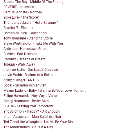
Brooks The Boy - Middle Of The Ending
RÊVERIE - obsessed
Samuel Acosta - Normal
Yoke Lore - "The Score"
Thunder Jackson - "Hello Stranger"
Reactor-7 - Elepunk
Osman Musica - Calendario
Tony Romaine - Standing Stone
Blake Worthington - Take Me With You
Antelope - Hometown Ghost
B.Miles - Bad Decision
Pammy - Oceans of Dream
Tulegur - Walk Away
monroe & she - Our Love's Disguise
Jovin Webb - Bottom of a Bottle
deiny el angel - ANTES
Bödel - Grisarna och snuten
Maxim Ludwig - Baby I Wanna Be Your Lover Tonight
Felipe Havranek - Hoy Voy a Verte
Georg Neumann - Better Man
SLACK - Leaving You Tomorrow
YngSolomon x happy? - U R Enough
Imani Assumani - Mon Soleil est Noir
Ted Z and the Wranglers - Let Me Be Your Sin
The Moonstones - Calls It A Day