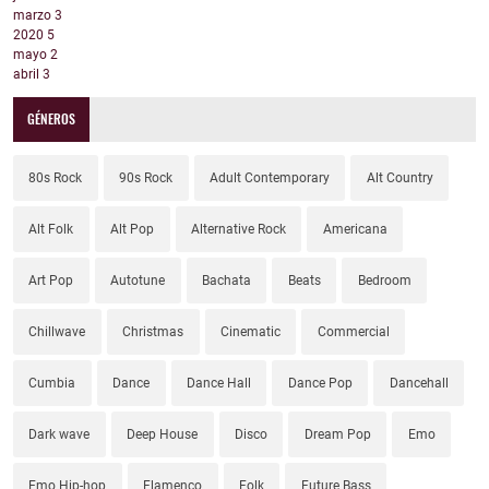
marzo
3
2020
5
mayo
2
abril
3
GÉNEROS
80s Rock
90s Rock
Adult Contemporary
Alt Country
Alt Folk
Alt Pop
Alternative Rock
Americana
Art Pop
Autotune
Bachata
Beats
Bedroom
Chillwave
Christmas
Cinematic
Commercial
Cumbia
Dance
Dance Hall
Dance Pop
Dancehall
Dark wave
Deep House
Disco
Dream Pop
Emo
Emo Hip-hop
Flamenco
Folk
Future Bass