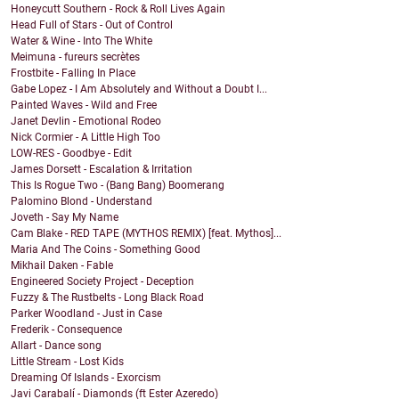
Honeycutt Southern - Rock & Roll Lives Again
Head Full of Stars - Out of Control
Water & Wine - Into The White
Meimuna - fureurs secrètes
Frostbite - Falling In Place
Gabe Lopez - I Am Absolutely and Without a Doubt I...
Painted Waves - Wild and Free
Janet Devlin - Emotional Rodeo
Nick Cormier - A Little High Too
LOW-RES - Goodbye - Edit
James Dorsett - Escalation & Irritation
This Is Rogue Two - (Bang Bang) Boomerang
Palomino Blond - Understand
Joveth - Say My Name
Cam Blake - RED TAPE (MYTHOS REMIX) [feat. Mythos]...
Maria And The Coins - Something Good
Mikhail Daken - Fable
Engineered Society Project - Deception
Fuzzy & The Rustbelts - Long Black Road
Parker Woodland - Just in Case
Frederik - Consequence
Allart - Dance song
Little Stream - Lost Kids
Dreaming Of Islands - Exorcism
Javi Carabalí - Diamonds (ft Ester Azeredo)