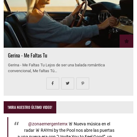
Gerina - Me Faltas Tu
Gerina - Me Faltas Tu Lejos de ser una balada romántica
convencional, Me faltas Tú…
!MIRA NUESTRO ÚLTIMO VIDEO!
@zonaemergentemx
🚨 Nueva música en el
radar 🚨 RAYmi by the Pool nos abre las puertas
a una nueva era con “I Invite You to Feel Good”, un