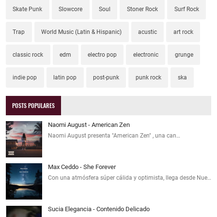
Skate Punk
Slowcore
Soul
Stoner Rock
Surf Rock
Trap
World Music (Latin & Hispanic)
acustic
art rock
classic rock
edm
electro pop
electronic
grunge
indie pop
latin pop
post-punk
punk rock
ska
POSTS POPULARES
Naomi August - American Zen
Naomi August presenta "American Zen" , una can…
Max Ceddo - She Forever
Con una atmósfera súper cálida y optimista, llega desde Nue…
Sucia Elegancia - Contenido Delicado