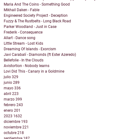
Maria And The Coins - Something Good
Mikhail Daken - Fable
Engineered Society Project - Deception
Fuzzy & The Rustbelts - Long Black Road
Parker Woodland - Just in Case
Frederik - Consequence
Allart - Dance song
Little Stream - Lost Kids
Dreaming Of Islands - Exorcism
Javi Carabalí - Diamonds (ft Ester Azeredo)
Bellefolie - In the Clouds
Avistortion - Nobody learns
Lovi Did This - Canary in a Goldmine
julio
329
junio
289
mayo
336
abril
223
marzo
399
febrero
243
enero
201
2023
1632
diciembre
193
noviembre
221
octubre
218
septiembre
187