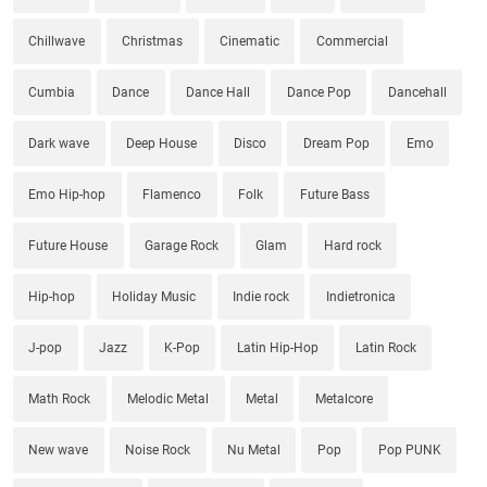
Chillwave
Christmas
Cinematic
Commercial
Cumbia
Dance
Dance Hall
Dance Pop
Dancehall
Dark wave
Deep House
Disco
Dream Pop
Emo
Emo Hip-hop
Flamenco
Folk
Future Bass
Future House
Garage Rock
Glam
Hard rock
Hip-hop
Holiday Music
Indie rock
Indietronica
J-pop
Jazz
K-Pop
Latin Hip-Hop
Latin Rock
Math Rock
Melodic Metal
Metal
Metalcore
New wave
Noise Rock
Nu Metal
Pop
Pop PUNK