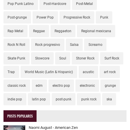
Pop Punk Latino
Post-Hardcore
Post-Metal
Post-grunge
Power Pop
Progressive Rock
Punk
Rap Metal
Reggae
Reggaeton
Regional mexicana
Rock N Roll
Rock progresivo
Salsa
Screamo
Skate Punk
Slowcore
Soul
Stoner Rock
Surf Rock
Trap
World Music (Latin & Hispanic)
acustic
art rock
classic rock
edm
electro pop
electronic
grunge
indie pop
latin pop
post-punk
punk rock
ska
POSTS POPULARES
Naomi August - American Zen