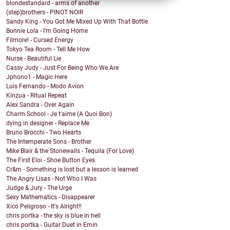
blondestandard - arms of another
(step)brothers - PINOT NOIR
Sandy King - You Got Me Mixed Up With That Bottle
Bonnie Lola - I'm Going Home
Filmore! - Cursed Energy
Tokyo Tea Room - Tell Me How
Nurse - Beautiful Lie
Cassy Judy - Just For Being Who We Are
Jphono1 - Magic Here
Luis Fernando - Modo Avion
Kinzua - Ritual Repeat
Alex Sandra - Over Again
Charm School - Je t'aime (A Quoi Bon)
dying in designer - Replace Me
Bruno Brocchi - Two Hearts
The Intemperate Sons - Brother
Mike Blair & the Stonewalls - Tequila (For Love)
The First Eloi - Shoe Button Eyes
Cr&m - Something is lost but a lesson is learned
The Angry Lisas - Not Who I Was
Judge & Jury - The Urge
Sexy Mathematics - Disappearer
Xico Peligroso - It's Alright!!
chris portka - the sky is blue in hell
chris portka - Guitar Duet in Emin