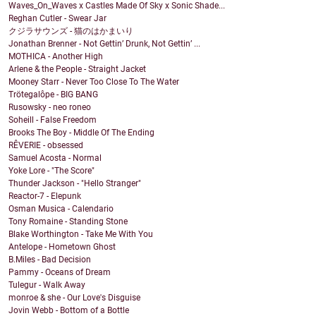
Waves_On_Waves x Castles Made Of Sky x Sonic Shade...
Reghan Cutler - Swear Jar
クジラサウンズ - 猫のはかまいり
Jonathan Brenner - Not Gettin’ Drunk, Not Gettin’ ...
MOTHICA - Another High
Arlene & the People - Straight Jacket
Mooney Starr - Never Too Close To The Water
Trötegalôpe - BIG BANG
Rusowsky - neo roneo
Soheill - False Freedom
Brooks The Boy - Middle Of The Ending
RÊVERIE - obsessed
Samuel Acosta - Normal
Yoke Lore - "The Score"
Thunder Jackson - "Hello Stranger"
Reactor-7 - Elepunk
Osman Musica - Calendario
Tony Romaine - Standing Stone
Blake Worthington - Take Me With You
Antelope - Hometown Ghost
B.Miles - Bad Decision
Pammy - Oceans of Dream
Tulegur - Walk Away
monroe & she - Our Love's Disguise
Jovin Webb - Bottom of a Bottle