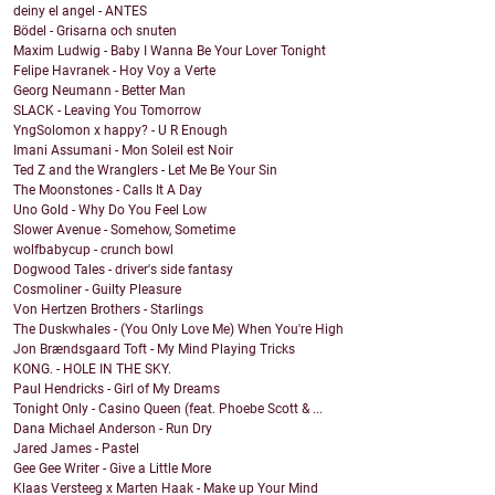
deiny el angel - ANTES
Bödel - Grisarna och snuten
Maxim Ludwig - Baby I Wanna Be Your Lover Tonight
Felipe Havranek - Hoy Voy a Verte
Georg Neumann - Better Man
SLACK - Leaving You Tomorrow
YngSolomon x happy? - U R Enough
Imani Assumani - Mon Soleil est Noir
Ted Z and the Wranglers - Let Me Be Your Sin
The Moonstones - Calls It A Day
Uno Gold - Why Do You Feel Low
Slower Avenue - Somehow, Sometime
wolfbabycup - crunch bowl
Dogwood Tales - driver's side fantasy
Cosmoliner - Guilty Pleasure
Von Hertzen Brothers - Starlings
The Duskwhales - (You Only Love Me) When You're High
Jon Brændsgaard Toft - My Mind Playing Tricks
KONG. - HOLE IN THE SKY.
Paul Hendricks - Girl of My Dreams
Tonight Only - Casino Queen (feat. Phoebe Scott & ...
Dana Michael Anderson - Run Dry
Jared James - Pastel
Gee Gee Writer - Give a Little More
Klaas Versteeg x Marten Haak - Make up Your Mind