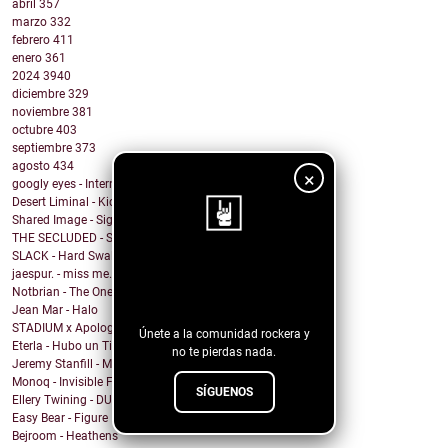
abril
357
marzo
332
febrero
411
enero
361
2024
3940
diciembre
329
noviembre
381
octubre
403
septiembre
373
agosto
434
×
googly eyes - Internet Star
Desert Liminal - Kid Detroit
Shared Image - Sights and Sounds
THE SECLUDED - Sweet Dreams (Eurythmics Cover)
SLACK - Hard Swallows
¡Sigue nuestro
jaespur. - miss me.
Notbrian - The One
blog!
Jean Mar - Halo
STADIUM x Apologygrl - Ocean Wave
Únete a la comunidad rockera y
Eterla - Hubo un Tiempo
no te pierdas nada.
Jeremy Stanfill - Moving Day
Monoq - Invisible Finish Line
SÍGUENOS
Ellery Twining - DUSTY SPRINGFIELD'S RECORD COLLEC...
Easy Bear - Figure It Out
Bejroom - Heathens