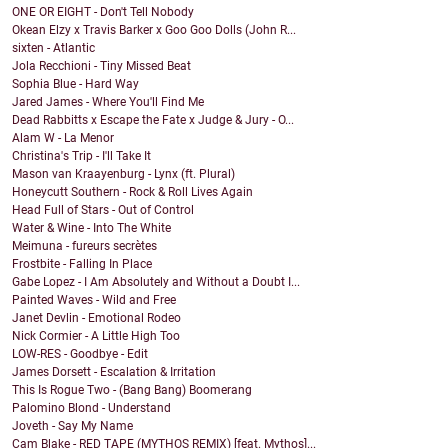
ONE OR EIGHT - Don't Tell Nobody
Okean Elzy x Travis Barker x Goo Goo Dolls (John R...
sixten - Atlantic
Jola Recchioni - Tiny Missed Beat
Sophia Blue - Hard Way
Jared James - Where You'll Find Me
Dead Rabbitts x Escape the Fate x Judge & Jury - O...
Alam W - La Menor
Christina's Trip - I'll Take It
Mason van Kraayenburg - Lynx (ft. Plural)
Honeycutt Southern - Rock & Roll Lives Again
Head Full of Stars - Out of Control
Water & Wine - Into The White
Meimuna - fureurs secrètes
Frostbite - Falling In Place
Gabe Lopez - I Am Absolutely and Without a Doubt I...
Painted Waves - Wild and Free
Janet Devlin - Emotional Rodeo
Nick Cormier - A Little High Too
LOW-RES - Goodbye - Edit
James Dorsett - Escalation & Irritation
This Is Rogue Two - (Bang Bang) Boomerang
Palomino Blond - Understand
Joveth - Say My Name
Cam Blake - RED TAPE (MYTHOS REMIX) [feat. Mythos]...