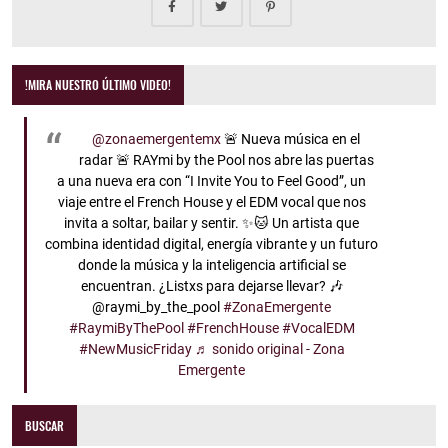
!MIRA NUESTRO ÚLTIMO VIDEO!
@zonaemergentemx
🚨 Nueva música en el
radar 🚨 RAYmi by the Pool nos abre las puertas
a una nueva era con “I Invite You to Feel Good”, un
viaje entre el French House y el EDM vocal que nos
invita a soltar, bailar y sentir. ✨🐱 Un artista que
combina identidad digital, energía vibrante y un futuro
donde la música y la inteligencia artificial se
encuentran. ¿Listxs para dejarse llevar? 🎶
@raymi_by_the_pool
#ZonaEmergente
#RaymiByThePool
#FrenchHouse
#VocalEDM
#NewMusicFriday
♬ sonido original - Zona
Emergente
BUSCAR