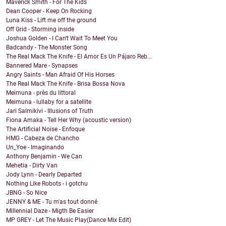
Maverick Smith - For The Kids
Dean Cooper - Keep On Rocking
Luna Kiss - Lift me off the ground
Off Grid - Storming inside
Joshua Golden - I Can't Wait To Meet You
Badcandy - The Monster Song
The Real Mack The Knife - El Amor Es Un Pájaro Reb...
Bannered Mare - Synapses
Angry Saints - Man Afraid Of His Horses
The Real Mack The Knife - Brisa Bossa Nova
Meimuna - près du littoral
Meimuna - lullaby for a satellite
Jari Salmikivi - Illusions of Truth
Fiona Amaka - Tell Her Why (acoustic version)
The Artificial Noise - Enfoque
HMG - Cabeza de Chancho
Un_Yoe - Imaginando
Anthony Benjamin - We Can
Mehetia - Dirty Van
Jody Lynn - Dearly Departed
Nothing Like Robots - i gotchu
JBNG - So Nice
JENNY & ME - Tu m'as tout donné
Millennial Daze - Migth Be Easier
MP GREY - Let The Music Play(Dance Mix Edit)