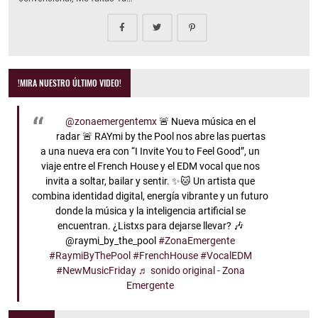
!MIRA NUESTRO ÚLTIMO VIDEO!
@zonaemergentemx
🚨 Nueva música en el
radar 🚨 RAYmi by the Pool nos abre las puertas
a una nueva era con “I Invite You to Feel Good”, un
viaje entre el French House y el EDM vocal que nos
invita a soltar, bailar y sentir. ✨🐱 Un artista que
combina identidad digital, energía vibrante y un futuro
donde la música y la inteligencia artificial se
encuentran. ¿Listxs para dejarse llevar? 🎶
@raymi_by_the_pool
#ZonaEmergente
#RaymiByThePool
#FrenchHouse
#VocalEDM
#NewMusicFriday
♬ sonido original - Zona
Emergente