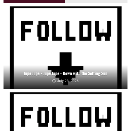
Jupe Jupe - Jupe Jupe - Down with the Setting Sun
July 28, 2026