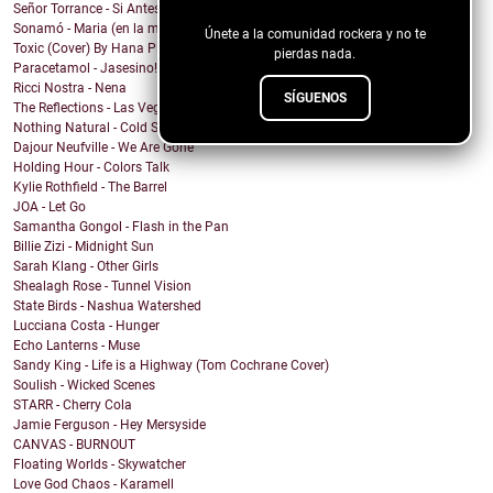
¡Sigue nuestro blog!
Señor Torrance - Si Antes Te Hubiera Conocido
Sonamó - Maria (en la misión)
Únete a la comunidad rockera y no te
Toxic (Cover) By Hana Piranha
pierdas nada.
Paracetamol - Jasesino!
Ricci Nostra - Nena
SÍGUENOS
The Reflections - Las Vegas (The City of Sin)
Nothing Natural - Cold Star
Dajour Neufville - We Are Gone
Holding Hour - Colors Talk
Kylie Rothfield - The Barrel
JOA - Let Go
Samantha Gongol - Flash in the Pan
Billie Zizi - Midnight Sun
Sarah Klang - Other Girls
Shealagh Rose - Tunnel Vision
State Birds - Nashua Watershed
Lucciana Costa - Hunger
Echo Lanterns - Muse
Sandy King - Life is a Highway (Tom Cochrane Cover)
Soulish - Wicked Scenes
STARR - Cherry Cola
Jamie Ferguson - Hey Mersyside
CANVAS - BURNOUT
Floating Worlds - Skywatcher
Love God Chaos - Karamell