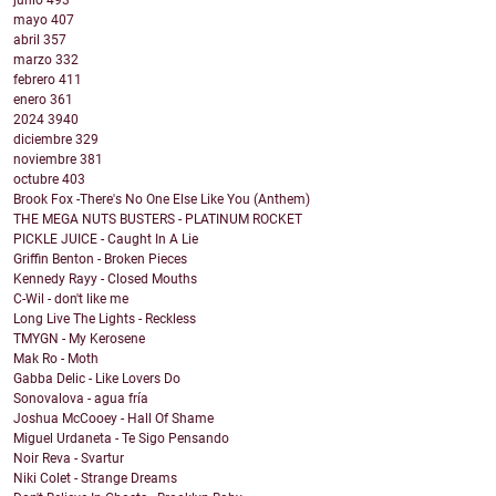
junio
493
mayo
407
abril
357
marzo
332
febrero
411
enero
361
2024
3940
diciembre
329
noviembre
381
octubre
403
Brook Fox -There's No One Else Like You (Anthem)
THE MEGA NUTS BUSTERS - PLATINUM ROCKET
PICKLE JUICE - Caught In A Lie
Griffin Benton - Broken Pieces
Kennedy Rayy - Closed Mouths
C-Wil - don't like me
Long Live The Lights - Reckless
TMYGN - My Kerosene
Mak Ro - Moth
Gabba Delic - Like Lovers Do
Sonovalova - agua fría
Joshua McCooey - Hall Of Shame
Miguel Urdaneta - Te Sigo Pensando
Noir Reva - Svartur
Niki Colet - Strange Dreams