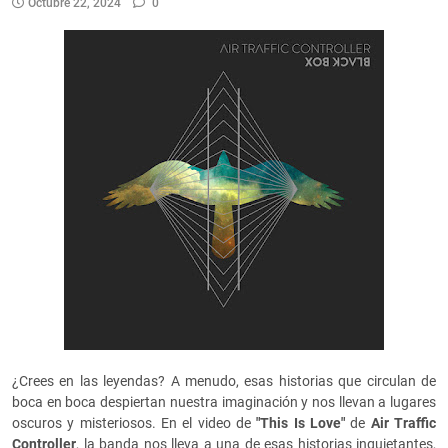
Octubre 22, 2024
0
¿Crees en las leyendas? A menudo, esas historias que circulan de
boca en boca despiertan nuestra imaginación y nos llevan a lugares
oscuros y misteriosos. En el video de
"This Is Love"
de
Air Traffic
Controller
, la banda nos lleva a una de esas historias inquietantes,