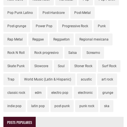
Pop Punk Latino
Post-Hardcore
Post-Metal
Post-grunge
Power Pop
Progressive Rock
Punk
Rap Metal
Reggae
Reggaeton
Regional mexicana
Rock N Roll
Rock progresivo
Salsa
Screamo
Skate Punk
Slowcore
Soul
Stoner Rock
Surf Rock
Trap
World Music (Latin & Hispanic)
acustic
art rock
classic rock
edm
electro pop
electronic
grunge
indie pop
latin pop
post-punk
punk rock
ska
POSTS POPULARES