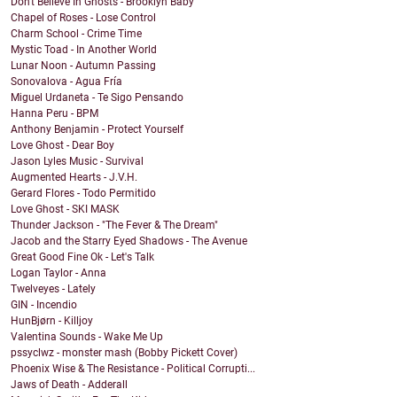
Don't Believe In Ghosts - Brooklyn Baby
Chapel of Roses - Lose Control
Charm School - Crime Time
Mystic Toad - In Another World
Lunar Noon - Autumn Passing
Sonovalova - Agua Fría
Miguel Urdaneta - Te Sigo Pensando
Hanna Peru - BPM
Anthony Benjamin - Protect Yourself
Love Ghost - Dear Boy
Jason Lyles Music - Survival
Augmented Hearts - J.V.H.
Gerard Flores - Todo Permitido
Love Ghost - SKI MASK
Thunder Jackson - "The Fever & The Dream"
Jacob and the Starry Eyed Shadows - The Avenue
Great Good Fine Ok - Let's Talk
Logan Taylor - Anna
Twelveyes - Lately
GIN - Incendio
HunBjørn - Killjoy
Valentina Sounds - Wake Me Up
pssyclwz - monster mash (Bobby Pickett Cover)
Phoenix Wise & The Resistance - Political Corrupti...
Jaws of Death - Adderall