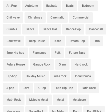
Art Pop
Autotune
Bachata
Beats
Bedroom
Chillwave
Christmas
Cinematic
Commercial
Cumbia
Dance
Dance Hall
Dance Pop
Dancehall
Dark wave
Deep House
Disco
Dream Pop
Emo
Emo Hip-hop
Flamenco
Folk
Future Bass
Future House
Garage Rock
Glam
Hard rock
Hip-hop
Holiday Music
Indie rock
Indietronica
J-pop
Jazz
K-Pop
Latin Hip-Hop
Latin Rock
Math Rock
Melodic Metal
Metal
Metalcore
New wave
Noise Rock
Nu Metal
Pop
Pop PUNK