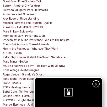
Great Good Fine Ok - Let's Talk
SaffeK - Another Cry for Help
Liverpool Alligator Park - BRAVADO
Anna Bea - Self Obsessed
Alex Rogers - Understanding
Michael Barrow & The Tourists - Over It
2FAWNZ - AMERICAN PSYCHO
Mars In Leo - Spider-Man
Morning In May - Pink Pony Club
Phoenix Wise & The Resistance - We Are The Resista...
Travis Guilliams - In These Moments
Hen in the Foxhouse - Whatever They Want
YOOKO - Pelao
Kelly Riley x Renee Wahl & The Sworn Secrets - Le...
Marc Miner - Get Up
MC4D x Łaszewo x gavn! - Be Here With Me Now
Koke Alzaga - Nubes negras
Roger Jaeger - Grandpa's Ghost
Tano Mora - Poder llorar
×
Blake - Sharks
RISE - Healing Hearts
Babsi Cute - Tell Me I Love You
Carson Ferris - FOMO
4FOXSAKE - Light The Way
Manuel Espinoza - Javi Sueco