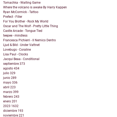
Tomachka - Waiting Game
Where the volcano is awake By Harry Kappen
Ryan McCormick - Tattoo
Prefect - Filler
For You Brother - Rock My World
Oscar and The Wolf - Pretty Little Thing
Castle Arcade - Tongue Tied
teepee - mindless
Francesca Pichierri - Il Nemico Dentro
Ljud & Bild - Under Vattnet
Lovebugs - Coraline
Lisa Paul - Clocks
Jacqui Beaa - Conditional
septiembre
373
agosto
434
julio
329
junio
289
mayo
336
abril
223
marzo
399
febrero
243
enero
201
2023
1632
diciembre
193
noviembre
221