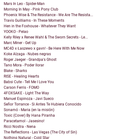
Mars In Leo - Spider-Man
Morning In May - Pink Pony Club
Phoenix Wise & The Resistance - We Are The Resista...
Travis Guilliams - In These Moments
Hen in the Foxhouse - Whatever They Want
YOOKO - Pelao
Kelly Riley x Renee Wahl & The Sworn Secrets - Le...
Marc Miner - Get Up
MC4D x Łaszewo x gavn! - Be Here With Me Now
Koke Alzaga - Nubes negras
Roger Jaeger - Grandpa's Ghost
Tano Mora - Poder llorar
Blake - Sharks
RISE - Healing Hearts
Babsi Cute - Tell Me I Love You
Carson Ferris - FOMO
4FOXSAKE - Light The Way
Manuel Espinoza - Javi Sueco
Señor Torrance - Si Antes Te Hubiera Conocido
Sonamó - Maria (en la misión)
Toxic (Cover) By Hana Piranha
Paracetamol - Jasesino!
Ricci Nostra - Nena
The Reflections - Las Vegas (The City of Sin)
Nothing Natural - Cold Star