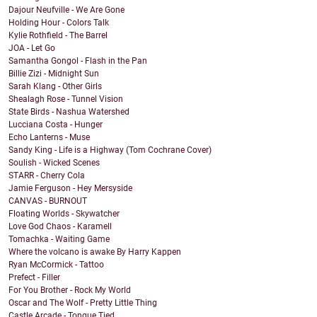
Dajour Neufville - We Are Gone
Holding Hour - Colors Talk
Kylie Rothfield - The Barrel
JOA - Let Go
Samantha Gongol - Flash in the Pan
Billie Zizi - Midnight Sun
Sarah Klang - Other Girls
Shealagh Rose - Tunnel Vision
State Birds - Nashua Watershed
Lucciana Costa - Hunger
Echo Lanterns - Muse
Sandy King - Life is a Highway (Tom Cochrane Cover)
Soulish - Wicked Scenes
STARR - Cherry Cola
Jamie Ferguson - Hey Mersyside
CANVAS - BURNOUT
Floating Worlds - Skywatcher
Love God Chaos - Karamell
Tomachka - Waiting Game
Where the volcano is awake By Harry Kappen
Ryan McCormick - Tattoo
Prefect - Filler
For You Brother - Rock My World
Oscar and The Wolf - Pretty Little Thing
Castle Arcade - Tongue Tied