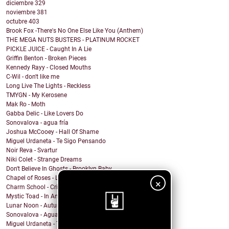
diciembre
329
noviembre
381
octubre
403
Brook Fox -There's No One Else Like You (Anthem)
THE MEGA NUTS BUSTERS - PLATINUM ROCKET
PICKLE JUICE - Caught In A Lie
Griffin Benton - Broken Pieces
Kennedy Rayy - Closed Mouths
C-Wil - don't like me
Long Live The Lights - Reckless
TMYGN - My Kerosene
Mak Ro - Moth
Gabba Delic - Like Lovers Do
Sonovalova - agua fría
Joshua McCooey - Hall Of Shame
Miguel Urdaneta - Te Sigo Pensando
Noir Reva - Svartur
Niki Colet - Strange Dreams
Don't Believe In Ghosts - Brooklyn Baby
Chapel of Roses - Lose Control
×
Charm School - Crime Time
Mystic Toad - In Another World
Lunar Noon - Autumn Passing
Sonovalova - Agua Fría
Miguel Urdaneta - Te Sigo Pensando