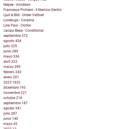
teepee - mindless
Francesca Pichierri - Il Nemico Dentro
Ljud & Bild - Under Vattnet
Lovebugs - Coraline
Lisa Paul - Clocks
Jacqui Beaa - Conditional
septiembre
373
agosto
434
julio
329
junio
289
mayo
336
abril
223
marzo
399
febrero
243
enero
201
2023
1632
diciembre
193
noviembre
221
octubre
218
septiembre
187
agosto
341
julio
287
junio
140
mayo
45