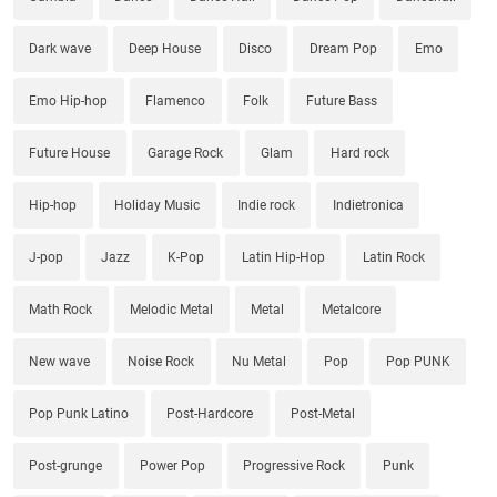
Dark wave
Deep House
Disco
Dream Pop
Emo
Emo Hip-hop
Flamenco
Folk
Future Bass
Future House
Garage Rock
Glam
Hard rock
Hip-hop
Holiday Music
Indie rock
Indietronica
J-pop
Jazz
K-Pop
Latin Hip-Hop
Latin Rock
Math Rock
Melodic Metal
Metal
Metalcore
New wave
Noise Rock
Nu Metal
Pop
Pop PUNK
Pop Punk Latino
Post-Hardcore
Post-Metal
Post-grunge
Power Pop
Progressive Rock
Punk