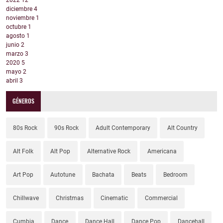
2022
12
diciembre
4
noviembre
1
octubre
1
agosto
1
junio
2
marzo
3
2020
5
mayo
2
abril
3
GÉNEROS
80s Rock
90s Rock
Adult Contemporary
Alt Country
Alt Folk
Alt Pop
Alternative Rock
Americana
Art Pop
Autotune
Bachata
Beats
Bedroom
Chillwave
Christmas
Cinematic
Commercial
Cumbia
Dance
Dance Hall
Dance Pop
Dancehall