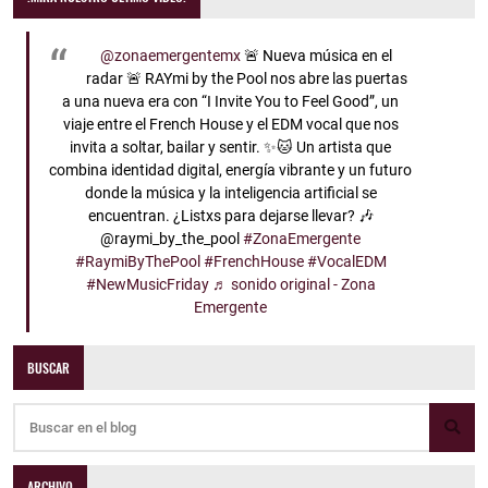
@zonaemergentemx
🚨 Nueva música en el
radar 🚨 RAYmi by the Pool nos abre las puertas
a una nueva era con “I Invite You to Feel Good”, un
viaje entre el French House y el EDM vocal que nos
invita a soltar, bailar y sentir. ✨🐱 Un artista que
combina identidad digital, energía vibrante y un futuro
donde la música y la inteligencia artificial se
encuentran. ¿Listxs para dejarse llevar? 🎶
@raymi_by_the_pool
#ZonaEmergente
#RaymiByThePool
#FrenchHouse
#VocalEDM
#NewMusicFriday
♬ sonido original - Zona
Emergente
BUSCAR
ARCHIVO