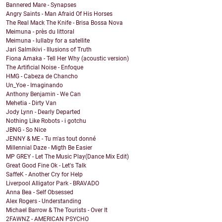
Bannered Mare - Synapses
Angry Saints - Man Afraid Of His Horses
The Real Mack The Knife - Brisa Bossa Nova
Meimuna - près du littoral
Meimuna - lullaby for a satellite
Jari Salmikivi - Illusions of Truth
Fiona Amaka - Tell Her Why (acoustic version)
The Artificial Noise - Enfoque
HMG - Cabeza de Chancho
Un_Yoe - Imaginando
Anthony Benjamin - We Can
Mehetia - Dirty Van
Jody Lynn - Dearly Departed
Nothing Like Robots - i gotchu
JBNG - So Nice
JENNY & ME - Tu m'as tout donné
Millennial Daze - Migth Be Easier
MP GREY - Let The Music Play(Dance Mix Edit)
Great Good Fine Ok - Let's Talk
SaffeK - Another Cry for Help
Liverpool Alligator Park - BRAVADO
Anna Bea - Self Obsessed
Alex Rogers - Understanding
Michael Barrow & The Tourists - Over It
2FAWNZ - AMERICAN PSYCHO