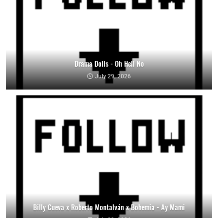
Drama Dolls - Oh Hell No
July 29, 2026
Billy Cueva x Roberto Montalván x Bohemia - Ay Mami