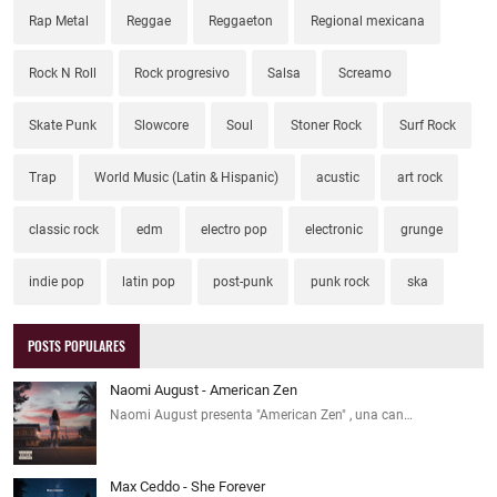
Rap Metal
Reggae
Reggaeton
Regional mexicana
Rock N Roll
Rock progresivo
Salsa
Screamo
Skate Punk
Slowcore
Soul
Stoner Rock
Surf Rock
Trap
World Music (Latin & Hispanic)
acustic
art rock
classic rock
edm
electro pop
electronic
grunge
indie pop
latin pop
post-punk
punk rock
ska
POSTS POPULARES
Naomi August - American Zen
Naomi August presenta "American Zen" , una can…
Max Ceddo - She Forever