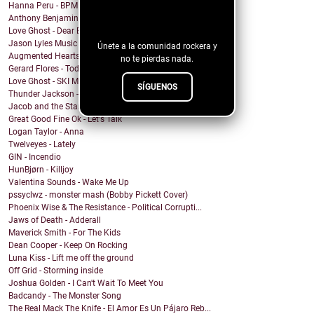
¡Sigue nuestro
Hanna Peru - BPM
Anthony Benjamin - Protect Yourself
blog!
Love Ghost - Dear Boy
Jason Lyles Music - Survival
Únete a la comunidad rockera y
Augmented Hearts - J.V.H.
no te pierdas nada.
Gerard Flores - Todo Permitido
Love Ghost - SKI MASK
SÍGUENOS
Thunder Jackson - "The Fever & The Dream"
Jacob and the Starry Eyed Shadows - The Avenue
Great Good Fine Ok - Let's Talk
Logan Taylor - Anna
Twelveyes - Lately
GIN - Incendio
HunBjørn - Killjoy
Valentina Sounds - Wake Me Up
pssyclwz - monster mash (Bobby Pickett Cover)
Phoenix Wise & The Resistance - Political Corrupti...
Jaws of Death - Adderall
Maverick Smith - For The Kids
Dean Cooper - Keep On Rocking
Luna Kiss - Lift me off the ground
Off Grid - Storming inside
Joshua Golden - I Can't Wait To Meet You
Badcandy - The Monster Song
The Real Mack The Knife - El Amor Es Un Pájaro Reb...