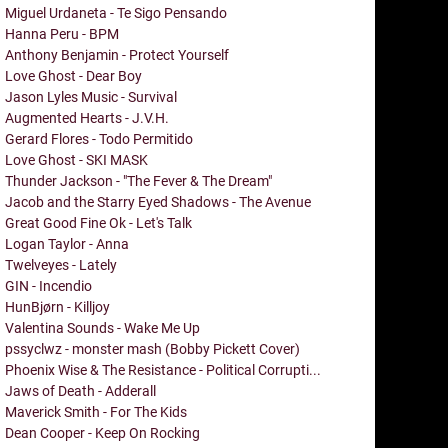
Miguel Urdaneta - Te Sigo Pensando
Hanna Peru - BPM
Anthony Benjamin - Protect Yourself
Love Ghost - Dear Boy
Jason Lyles Music - Survival
Augmented Hearts - J.V.H.
Gerard Flores - Todo Permitido
Love Ghost - SKI MASK
Thunder Jackson - "The Fever & The Dream"
Jacob and the Starry Eyed Shadows - The Avenue
Great Good Fine Ok - Let's Talk
Logan Taylor - Anna
Twelveyes - Lately
GIN - Incendio
HunBjørn - Killjoy
Valentina Sounds - Wake Me Up
pssyclwz - monster mash (Bobby Pickett Cover)
Phoenix Wise & The Resistance - Political Corrupti...
Jaws of Death - Adderall
Maverick Smith - For The Kids
Dean Cooper - Keep On Rocking