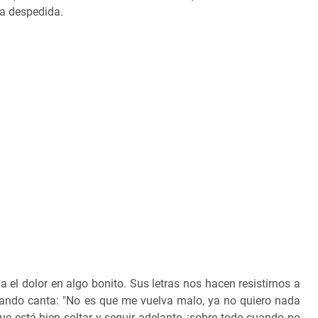
na despedida.
a el dolor en algo bonito. Sus letras nos hacen resistirnos a
cuando canta: "No es que me vuelva malo, ya no quiero nada
 está bien soltar y seguir adelante, ¡sobre todo cuando no