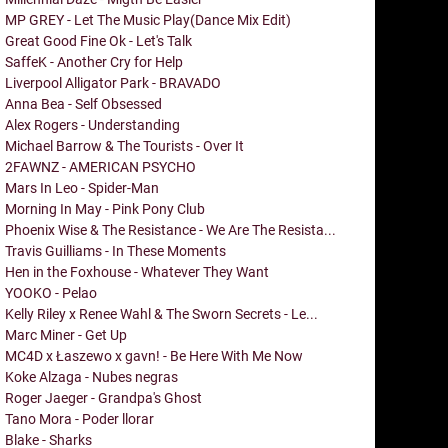
MP GREY - Let The Music Play(Dance Mix Edit)
Great Good Fine Ok - Let's Talk
SaffeK - Another Cry for Help
Liverpool Alligator Park - BRAVADO
Anna Bea - Self Obsessed
Alex Rogers - Understanding
Michael Barrow & The Tourists - Over It
2FAWNZ - AMERICAN PSYCHO
Mars In Leo - Spider-Man
Morning In May - Pink Pony Club
Phoenix Wise & The Resistance - We Are The Resista...
Travis Guilliams - In These Moments
Hen in the Foxhouse - Whatever They Want
YOOKO - Pelao
Kelly Riley x Renee Wahl & The Sworn Secrets - Le...
Marc Miner - Get Up
MC4D x Łaszewo x gavn! - Be Here With Me Now
Koke Alzaga - Nubes negras
Roger Jaeger - Grandpa's Ghost
Tano Mora - Poder llorar
Blake - Sharks