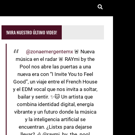
!MIRA NUESTRO ÚLTIMO VIDEO!
@zonaemergentemx
🚨 Nueva
música en el radar 🚨 RAYmi by the
Pool nos abre las puertas a una
nueva era con “I Invite You to Feel
Good”, un viaje entre el French House
y el EDM vocal que nos invita a soltar,
bailar y sentir. ✨🐱 Un artista que
combina identidad digital, energía
vibrante y un futuro donde la música
y la inteligencia artificial se
encuentran. ¿Listxs para dejarse
llevar? 🎶 @raymi_by_the_pool