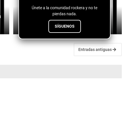
Únete a la comunidad rockera y no te
pierdas nada.
n
Dos Santos - Es Amor
July 27, 2026
SÍGUENOS
Entradas antiguas