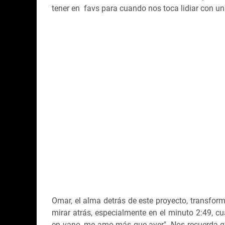
tener en favs para cuando nos toca lidiar con u
Omar, el alma detrás de este proyecto, transform
mirar atrás, especialmente en el minuto 2:49, 
en vano, me amo más que ayer". Nos recuerda que