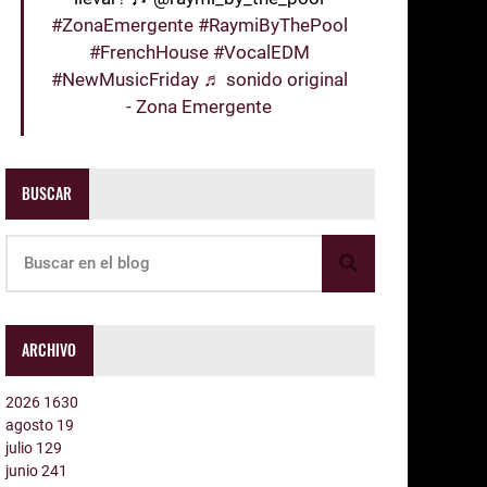
#ZonaEmergente
#RaymiByThePool
#FrenchHouse
#VocalEDM
#NewMusicFriday
♬ sonido original
- Zona Emergente
BUSCAR
ARCHIVO
2026
1630
agosto
19
julio
129
junio
241