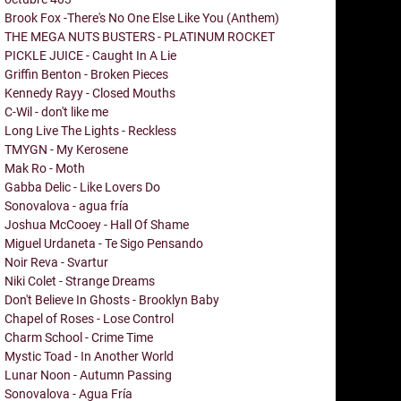
Brook Fox -There's No One Else Like You (Anthem)
THE MEGA NUTS BUSTERS - PLATINUM ROCKET
PICKLE JUICE - Caught In A Lie
Griffin Benton - Broken Pieces
Kennedy Rayy - Closed Mouths
C-Wil - don't like me
Long Live The Lights - Reckless
TMYGN - My Kerosene
Mak Ro - Moth
Gabba Delic - Like Lovers Do
Sonovalova - agua fría
Joshua McCooey - Hall Of Shame
Miguel Urdaneta - Te Sigo Pensando
Noir Reva - Svartur
Niki Colet - Strange Dreams
Don't Believe In Ghosts - Brooklyn Baby
Chapel of Roses - Lose Control
Charm School - Crime Time
Mystic Toad - In Another World
Lunar Noon - Autumn Passing
Sonovalova - Agua Fría