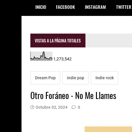
INICIO
FACEBOOK
INSTAGRAM
TWITTER
VISTAS A LA PÁGINA TOTALES
1,273,542
Dream Pop
indie pop
Indie rock
Otro Foráneo - No Me Llames
Octubre 02, 2024
0