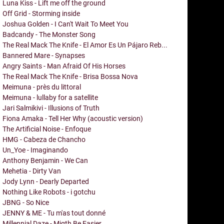
Luna Kiss - Lift me off the ground
Off Grid - Storming inside
Joshua Golden - I Can't Wait To Meet You
Badcandy - The Monster Song
The Real Mack The Knife - El Amor Es Un Pájaro Reb...
Bannered Mare - Synapses
Angry Saints - Man Afraid Of His Horses
The Real Mack The Knife - Brisa Bossa Nova
Meimuna - près du littoral
Meimuna - lullaby for a satellite
Jari Salmikivi - Illusions of Truth
Fiona Amaka - Tell Her Why (acoustic version)
The Artificial Noise - Enfoque
HMG - Cabeza de Chancho
Un_Yoe - Imaginando
Anthony Benjamin - We Can
Mehetia - Dirty Van
Jody Lynn - Dearly Departed
Nothing Like Robots - i gotchu
JBNG - So Nice
JENNY & ME - Tu m'as tout donné
Millennial Daze - Migth Be Easier