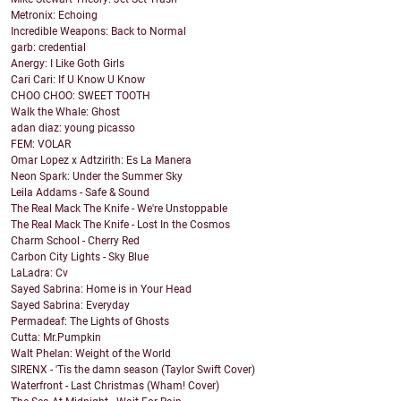
Metronix: Echoing
Incredible Weapons: Back to Normal
garb: credential
Anergy: I Like Goth Girls
Cari Cari: If U Know U Know
CHOO CHOO: SWEET TOOTH
Walk the Whale: Ghost
adan diaz: young picasso
FEM: VOLAR
Omar Lopez x Adtzirith: Es La Manera
Neon Spark: Under the Summer Sky
Leila Addams - Safe & Sound
The Real Mack The Knife - We're Unstoppable
The Real Mack The Knife - Lost In the Cosmos
Charm School - Cherry Red
Carbon City Lights - Sky Blue
LaLadra: Cv
Sayed Sabrina: Home is in Your Head
Sayed Sabrina: Everyday
Permadeaf: The Lights of Ghosts
Cutta: Mr.Pumpkin
Walt Phelan: Weight of the World
SIRENX - 'Tis the damn season (Taylor Swift Cover)
Waterfront - Last Christmas (Wham! Cover)