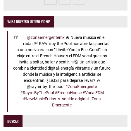
!MIRA NUESTRO ÚLTIMO VIDEO!
@zonaemergentemx
🚨 Nueva música en el
radar 🚨 RAYmi by the Pool nos abre las puertas
a una nueva era con “I Invite You to Feel Good”, un
viaje entre el French House y el EDM vocal que nos
invita a soltar, bailar y sentir. ✨🐱 Un artista que
combina identidad digital, energía vibrante y un futuro
donde la música y la inteligencia artificial se
encuentran. ¿Listxs para dejarse llevar? 🎶
@raymi_by_the_pool
#ZonaEmergente
#RaymiByThePool
#FrenchHouse
#VocalEDM
#NewMusicFriday
♬ sonido original - Zona
Emergente
BUSCAR