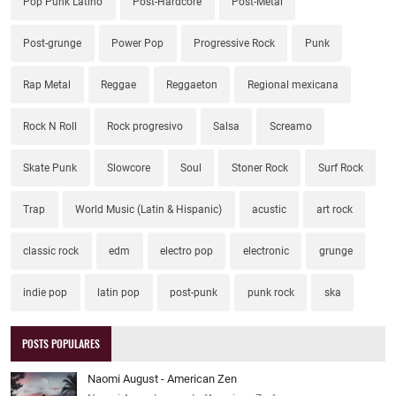
Pop Punk Latino
Post-Hardcore
Post-Metal
Post-grunge
Power Pop
Progressive Rock
Punk
Rap Metal
Reggae
Reggaeton
Regional mexicana
Rock N Roll
Rock progresivo
Salsa
Screamo
Skate Punk
Slowcore
Soul
Stoner Rock
Surf Rock
Trap
World Music (Latin & Hispanic)
acustic
art rock
classic rock
edm
electro pop
electronic
grunge
indie pop
latin pop
post-punk
punk rock
ska
POSTS POPULARES
Naomi August - American Zen