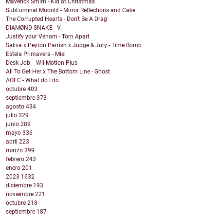
Maverick Smith - Kid at Christmas
SubLuminal Moonlit - Mirror Reflections and Cake
The Corrupted Hearts - Don't Be A Drag
DIAMØND SNAKE - V.
Justify your Venom - Torn Apart
Saliva x Peyton Parrish x Judge & Jury - Time Bomb
Estela Primavera - Miel
Desk Job. - Wii Motion Plus
All To Get Her x The Bottom Line - Ghost
AOEC - What do I do
octubre
403
septiembre
373
agosto
434
julio
329
junio
289
mayo
336
abril
223
marzo
399
febrero
243
enero
201
2023
1632
diciembre
193
noviembre
221
octubre
218
septiembre
187