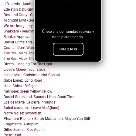
J.D. Lewis - Another Life
Edelston & Dulcimer - Call Me (Blondie Cover)
¡Sigue nuestro
Desi and Cody - Chanticleer
Midnight Blvd - Some other day
blog!
We Are Imaginary - Pinkish Hue
Shakkam - Reaching the Skies
Únete a la comunidad rockera y
Blanket Approval - Hot Sweaty Summer
no te pierdas nada.
Daniel Grimsland - Rock & Roll Christmas (George T...
Cecilia - Don't Wanna Cry
SÍGUENOS
The Real Mack The Knife - Club Sevilla
The Real Mack The Knife - Our Spirits Rise (El Día...
Divers - Longing For The Light
Lloyd's Money: your steps
Isabel Mirri: Christmas Not Casual
Gabe Lopez: Long Road
Hola Chica - Reflejos
millhope: Green Yellow Yellow
Daniel Grimsland: Sounds Like a Good Time
Los de Marte: La perra inmunda
faded cassettes: Leave Me A(lone)
Notre Noise: Swordfish
Phantom Planet x Sarah McLachlan: Maybe You Still ...
Fragments: Autopilot
Gilles Zeimet: Rise Again
Pose: Run!