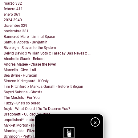
marzo
332
febrero
411
enero
361
2024
3940
diciembre
329
noviembre
381
Bannered Mare - Liminal Space
Samuel Acosta - Benjamín
Rivereign - Slaves to the System
Deivid David x WIllian Soto x Faraday Das Neves x ...
Alcoholic Skunk - Reboot
Andrea Magee - Chase the River
Marcello - Give it All
Séa Byrne - Huracán
Simeon Kirkegaard - If Only
Tim Pitchford x Markus Ganahl - Before It Began
Sayed Sabrina - Ghosts
The Mosfets - For You
Fuzzy - She's so bored
froyb - What Could I Do To Deserve You?
Dragonetti - Guided by Stars
unpolished* - nobody knows
×
Mykket Morton - Home
Morningside - Elizabeth
Schmoon - Pretty Darn Pretty