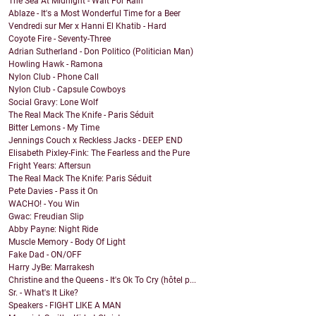
The Sea At Midnight - Wait For Rain
Ablaze - It's a Most Wonderful Time for a Beer
Vendredi sur Mer x Hanni El Khatib - Hard
Coyote Fire - Seventy-Three
Adrian Sutherland - Don Politico (Politician Man)
Howling Hawk - Ramona
Nylon Club - Phone Call
Nylon Club - Capsule Cowboys
Social Gravy: Lone Wolf
The Real Mack The Knife - Paris Séduit
Bitter Lemons - My Time
Jennings Couch x Reckless Jacks - DEEP END
Elisabeth Pixley-Fink: The Fearless and the Pure
Fright Years: Aftersun
The Real Mack The Knife: Paris Séduit
Pete Davies - Pass it On
WACHO! - You Win
Gwac: Freudian Slip
Abby Payne: Night Ride
Muscle Memory - Body Of Light
Fake Dad - ON/OFF
Harry JyBe: Marrakesh
Christine and the Queens - It's Ok To Cry (hôtel p...
Sr. - What's It Like?
Speakers - FIGHT LIKE A MAN