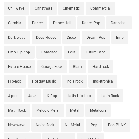
Chillwave
Christmas
Cinematic
Commercial
Cumbia
Dance
Dance Hall
Dance Pop
Dancehall
Dark wave
Deep House
Disco
Dream Pop
Emo
Emo Hip-hop
Flamenco
Folk
Future Bass
Future House
Garage Rock
Glam
Hard rock
Hip-hop
Holiday Music
Indie rock
Indietronica
J-pop
Jazz
K-Pop
Latin Hip-Hop
Latin Rock
Math Rock
Melodic Metal
Metal
Metalcore
New wave
Noise Rock
Nu Metal
Pop
Pop PUNK