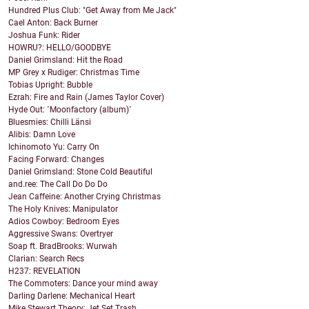
Hundred Plus Club: "Get Away from Me Jack"
Cael Anton: Back Burner
Joshua Funk: Rider
HOWRU?: HELLO/GOODBYE
Daniel Grimsland: Hit the Road
MP Grey x Rudiger: Christmas Time
Tobias Upright: Bubble
Ezrah: Fire and Rain (James Taylor Cover)
Hyde Out: ´Moonfactory (album)´
Bluesmies: Chilli Länsi
Alibis: Damn Love
Ichinomoto Yu: Carry On
Facing Forward: Changes
Daniel Grimsland: Stone Cold Beautiful
and.ree: The Call Do Do Do
Jean Caffeine: Another Crying Christmas
The Holy Knives: Manipulator
Adios Cowboy: Bedroom Eyes
Aggressive Swans: Overtryer
Soap ft. BradBrooks: Wurwah
Clarian: Search Recs
H237: REVELATION
The Commoters: Dance your mind away
Darling Darlene: Mechanical Heart
Mike Stewart Theory: Jet Set Trash