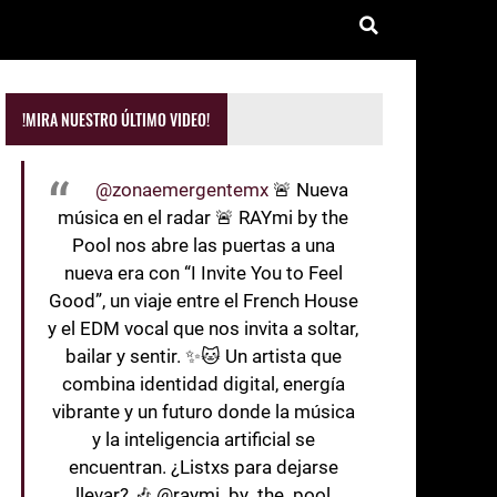
!MIRA NUESTRO ÚLTIMO VIDEO!
@zonaemergentemx
🚨 Nueva
música en el radar 🚨 RAYmi by the
Pool nos abre las puertas a una
nueva era con “I Invite You to Feel
Good”, un viaje entre el French House
y el EDM vocal que nos invita a soltar,
bailar y sentir. ✨🐱 Un artista que
combina identidad digital, energía
vibrante y un futuro donde la música
y la inteligencia artificial se
encuentran. ¿Listxs para dejarse
llevar? 🎶 @raymi_by_the_pool