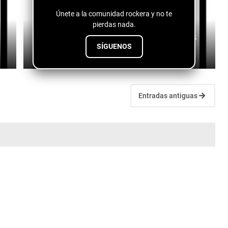
Únete a la comunidad rockera y no te
pierdas nada.
Mike Franano Stacey Ballentine - Seaside Blues
SÍGUENOS
July 10, 2026
Entradas antiguas