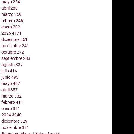
mayo
254
abril
280
marzo
259
febrero
246
enero
202
2025
4171
diciembre
261
noviembre
241
octubre
272
septiembre
283
agosto
337
julio
416
junio
493
mayo
407
abril
357
marzo
332
febrero
411
enero
361
2024
3940
diciembre
329
noviembre
381
Bannered Mare - Liminal Space