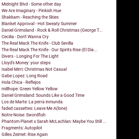
Midnight Blvd - Some other day
We Are Imaginary - Pinkish Hue
Shakkam - Reaching the Skies
Blanket Approval - Hot Sweaty Summer
Daniel Grimsland - Rock & Roll Christmas (George T...
Cecilia - Don't Wanna Cry
The Real Mack The Knife - Club Sevilla
The Real Mack The Knife - Our Spirits Rise (El Día...
Divers - Longing For The Light
Lloyd's Money: your steps
Isabel Mirri: Christmas Not Casual
Gabe Lopez: Long Road
Hola Chica - Reflejos
millhope: Green Yellow Yellow
Daniel Grimsland: Sounds Like a Good Time
Los de Marte: La perra inmunda
faded cassettes: Leave Me A(lone)
Notre Noise: Swordfish
Phantom Planet x Sarah McLachlan: Maybe You Still ...
Fragments: Autopilot
Gilles Zeimet: Rise Again