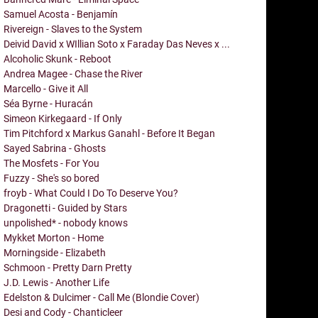
Samuel Acosta - Benjamín
Rivereign - Slaves to the System
Deivid David x WIllian Soto x Faraday Das Neves x ...
Alcoholic Skunk - Reboot
Andrea Magee - Chase the River
Marcello - Give it All
Séa Byrne - Huracán
Simeon Kirkegaard - If Only
Tim Pitchford x Markus Ganahl - Before It Began
Sayed Sabrina - Ghosts
The Mosfets - For You
Fuzzy - She's so bored
froyb - What Could I Do To Deserve You?
Dragonetti - Guided by Stars
unpolished* - nobody knows
Mykket Morton - Home
Morningside - Elizabeth
Schmoon - Pretty Darn Pretty
J.D. Lewis - Another Life
Edelston & Dulcimer - Call Me (Blondie Cover)
Desi and Cody - Chanticleer