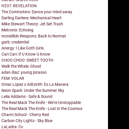
H237: REVELATION
The Commoters: Dance your mind away
Darling Darlene: Mechanical Heart
Mike Stewart Theory: Jet Set Trash
Metronix: Echoing
Incredible Weapons: Back to Normal
garb: credential
Anergy: I Like Goth Girls
Cari Cari: If U Know U Know
CHOO CHOO: SWEET TOOTH
Walk the Whale: Ghost
adan diaz: young picasso
FEM: VOLAR
Omar Lopez x Adtzirith: Es La Manera
Neon Spark: Under the Summer Sky
Leila Addams - Safe & Sound
The Real Mack The Knife - We're Unstoppable
The Real Mack The Knife - Lost In the Cosmos
Charm School - Cherry Red
Carbon City Lights - Sky Blue
LaLadra: Cv