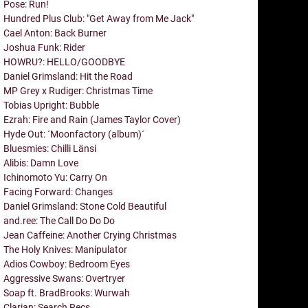
Pose: Run!
Hundred Plus Club: "Get Away from Me Jack"
Cael Anton: Back Burner
Joshua Funk: Rider
HOWRU?: HELLO/GOODBYE
Daniel Grimsland: Hit the Road
MP Grey x Rudiger: Christmas Time
Tobias Upright: Bubble
Ezrah: Fire and Rain (James Taylor Cover)
Hyde Out: ´Moonfactory (album)´
Bluesmies: Chilli Länsi
Alibis: Damn Love
Ichinomoto Yu: Carry On
Facing Forward: Changes
Daniel Grimsland: Stone Cold Beautiful
and.ree: The Call Do Do Do
Jean Caffeine: Another Crying Christmas
The Holy Knives: Manipulator
Adios Cowboy: Bedroom Eyes
Aggressive Swans: Overtryer
Soap ft. BradBrooks: Wurwah
Clarian: Search Recs