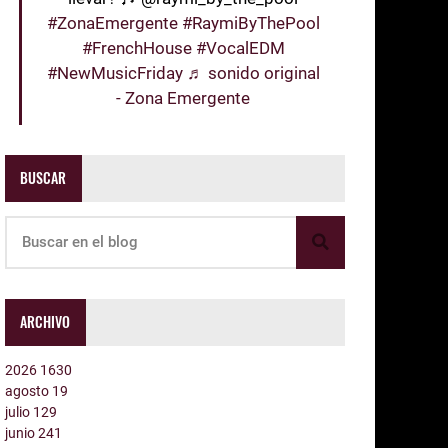
#ZonaEmergente
#RaymiByThePool
#FrenchHouse
#VocalEDM
#NewMusicFriday
♬ sonido original
- Zona Emergente
BUSCAR
ARCHIVO
2026
1630
agosto
19
julio
129
junio
241