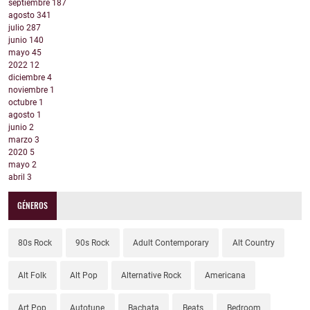
septiembre
187
agosto
341
julio
287
junio
140
mayo
45
2022
12
diciembre
4
noviembre
1
octubre
1
agosto
1
junio
2
marzo
3
2020
5
mayo
2
abril
3
GÉNEROS
80s Rock
90s Rock
Adult Contemporary
Alt Country
Alt Folk
Alt Pop
Alternative Rock
Americana
Art Pop
Autotune
Bachata
Beats
Bedroom