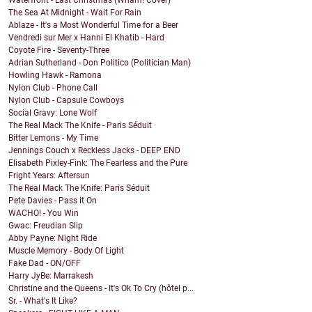
Waterfront - Last Christmas (Wham! Cover)
The Sea At Midnight - Wait For Rain
Ablaze - It's a Most Wonderful Time for a Beer
Vendredi sur Mer x Hanni El Khatib - Hard
Coyote Fire - Seventy-Three
Adrian Sutherland - Don Politico (Politician Man)
Howling Hawk - Ramona
Nylon Club - Phone Call
Nylon Club - Capsule Cowboys
Social Gravy: Lone Wolf
The Real Mack The Knife - Paris Séduit
Bitter Lemons - My Time
Jennings Couch x Reckless Jacks - DEEP END
Elisabeth Pixley-Fink: The Fearless and the Pure
Fright Years: Aftersun
The Real Mack The Knife: Paris Séduit
Pete Davies - Pass it On
WACHO! - You Win
Gwac: Freudian Slip
Abby Payne: Night Ride
Muscle Memory - Body Of Light
Fake Dad - ON/OFF
Harry JyBe: Marrakesh
Christine and the Queens - It's Ok To Cry (hôtel p...
Sr. - What's It Like?