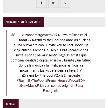
!MIRA NUESTRO ÚLTIMO VIDEO!
@zonaemergentemx
🚨 Nueva música en el
radar 🚨 RAYmi by the Pool nos abre las puertas
a una nueva era con “I Invite You to Feel Good”, un
viaje entre el French House y el EDM vocal que nos
invita a soltar, bailar y sentir. ✨🐱 Un artista que
combina identidad digital, energía vibrante y un futuro
donde la música y la inteligencia artificial se
encuentran. ¿Listxs para dejarse llevar? 🎶
@raymi_by_the_pool
#ZonaEmergente
#RaymiByThePool
#FrenchHouse
#VocalEDM
#NewMusicFriday
♬ sonido original - Zona
Emergente
BUSCAR