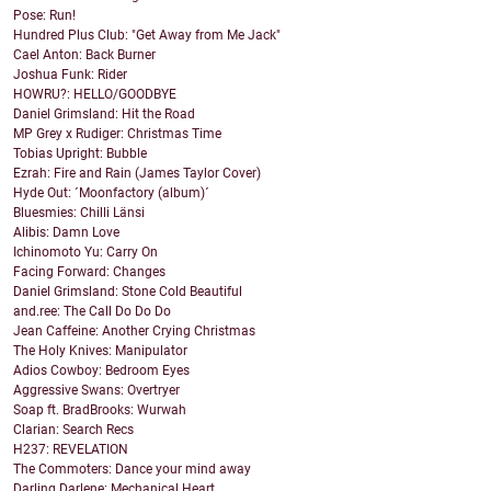
Pose: Run!
Hundred Plus Club: "Get Away from Me Jack"
Cael Anton: Back Burner
Joshua Funk: Rider
HOWRU?: HELLO/GOODBYE
Daniel Grimsland: Hit the Road
MP Grey x Rudiger: Christmas Time
Tobias Upright: Bubble
Ezrah: Fire and Rain (James Taylor Cover)
Hyde Out: ´Moonfactory (album)´
Bluesmies: Chilli Länsi
Alibis: Damn Love
Ichinomoto Yu: Carry On
Facing Forward: Changes
Daniel Grimsland: Stone Cold Beautiful
and.ree: The Call Do Do Do
Jean Caffeine: Another Crying Christmas
The Holy Knives: Manipulator
Adios Cowboy: Bedroom Eyes
Aggressive Swans: Overtryer
Soap ft. BradBrooks: Wurwah
Clarian: Search Recs
H237: REVELATION
The Commoters: Dance your mind away
Darling Darlene: Mechanical Heart