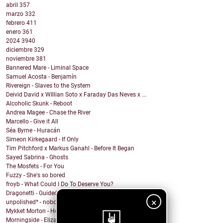
abril
357
marzo
332
febrero
411
enero
361
2024
3940
diciembre
329
noviembre
381
Bannered Mare - Liminal Space
Samuel Acosta - Benjamín
Rivereign - Slaves to the System
Deivid David x WIllian Soto x Faraday Das Neves x ...
Alcoholic Skunk - Reboot
Andrea Magee - Chase the River
Marcello - Give it All
Séa Byrne - Huracán
Simeon Kirkegaard - If Only
Tim Pitchford x Markus Ganahl - Before It Began
Sayed Sabrina - Ghosts
The Mosfets - For You
Fuzzy - She's so bored
froyb - What Could I Do To Deserve You?
Dragonetti - Guided by Stars
×
unpolished* - nobody knows
Mykket Morton - Home
Morningside - Elizabeth