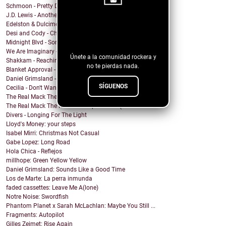
Schmoon - Pretty Darn Pretty
J.D. Lewis - Another Life
Edelston & Dulcimer - Call Me (Blondie Cover)
¡Sigue nuestro
Desi and Cody - Chanticleer
blog!
Midnight Blvd - Some other day
We Are Imaginary - Pinkish Hue
Únete a la comunidad rockera y
Shakkam - Reaching the Skies
no te pierdas nada.
Blanket Approval - Hot Sweaty Summer
Daniel Grimsland - Rock & Roll Christmas (George T...
SÍGUENOS
Cecilia - Don't Wanna Cry
The Real Mack The Knife - Club Sevilla
The Real Mack The Knife - Our Spirits Rise (El Día...
Divers - Longing For The Light
Lloyd's Money: your steps
Isabel Mirri: Christmas Not Casual
Gabe Lopez: Long Road
Hola Chica - Reflejos
millhope: Green Yellow Yellow
Daniel Grimsland: Sounds Like a Good Time
Los de Marte: La perra inmunda
faded cassettes: Leave Me A(lone)
Notre Noise: Swordfish
Phantom Planet x Sarah McLachlan: Maybe You Still ...
Fragments: Autopilot
Gilles Zeimet: Rise Again