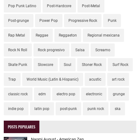
Pop Punk Latino
Post-Hardcore
Post-Metal
Post-grunge
Power Pop
Progressive Rock
Punk
Rap Metal
Reggae
Reggaeton
Regional mexicana
Rock N Roll
Rock progresivo
Salsa
Screamo
Skate Punk
Slowcore
Soul
Stoner Rock
Surf Rock
Trap
World Music (Latin & Hispanic)
acustic
art rock
classic rock
edm
electro pop
electronic
grunge
indie pop
latin pop
post-punk
punk rock
ska
POSTS POPULARES
Naomi August - American Zen