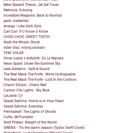
Mike Stewart Theory: Jet Set Trash
Metronix: Echoing
Incredible Weapons: Back to Normal
garb: credential
Anergy: I Like Goth Girls
Cari Cari: If U Know U Know
CHOO CHOO: SWEET TOOTH
Walk the Whale: Ghost
adan diaz: young picasso
FEM: VOLAR
Omar Lopez x Adtzirith: Es La Manera
Neon Spark: Under the Summer Sky
Leila Addams - Safe & Sound
The Real Mack The Knife - We're Unstoppable
The Real Mack The Knife - Lost In the Cosmos
Charm School - Cherry Red
Carbon City Lights - Sky Blue
LaLadra: Cv
Sayed Sabrina: Home is in Your Head
Sayed Sabrina: Everyday
Permadeaf: The Lights of Ghosts
Cutta: Mr.Pumpkin
Walt Phelan: Weight of the World
SIRENX - 'Tis the damn season (Taylor Swift Cover)