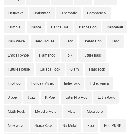
Chillwave
Christmas
Cinematic
Commercial
Cumbia
Dance
Dance Hall
Dance Pop
Dancehall
Dark wave
Deep House
Disco
Dream Pop
Emo
Emo Hip-hop
Flamenco
Folk
Future Bass
Future House
Garage Rock
Glam
Hard rock
Hip-hop
Holiday Music
Indie rock
Indietronica
J-pop
Jazz
K-Pop
Latin Hip-Hop
Latin Rock
Math Rock
Melodic Metal
Metal
Metalcore
New wave
Noise Rock
Nu Metal
Pop
Pop PUNK