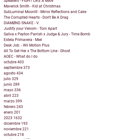
Speakers - FIGHT LIKE A MAN
Maverick Smith - Kid at Christmas
SubLuminal Moonlit - Mirror Reflections and Cake
The Corrupted Hearts - Don't Be A Drag
DIAMØND SNAKE - V.
Justify your Venom - Torn Apart
Saliva x Peyton Parrish x Judge & Jury - Time Bomb
Estela Primavera - Miel
Desk Job. - Wii Motion Plus
All To Get Her x The Bottom Line - Ghost
AOEC - What do I do
octubre
403
septiembre
373
agosto
434
julio
329
junio
289
mayo
336
abril
223
marzo
399
febrero
243
enero
201
2023
1632
diciembre
193
noviembre
221
octubre
218