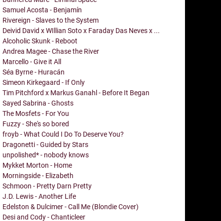
Samuel Acosta - Benjamín
Rivereign - Slaves to the System
Deivid David x WIllian Soto x Faraday Das Neves x ...
Alcoholic Skunk - Reboot
Andrea Magee - Chase the River
Marcello - Give it All
Séa Byrne - Huracán
Simeon Kirkegaard - If Only
Tim Pitchford x Markus Ganahl - Before It Began
Sayed Sabrina - Ghosts
The Mosfets - For You
Fuzzy - She's so bored
froyb - What Could I Do To Deserve You?
Dragonetti - Guided by Stars
unpolished* - nobody knows
Mykket Morton - Home
Morningside - Elizabeth
Schmoon - Pretty Darn Pretty
J.D. Lewis - Another Life
Edelston & Dulcimer - Call Me (Blondie Cover)
Desi and Cody - Chanticleer