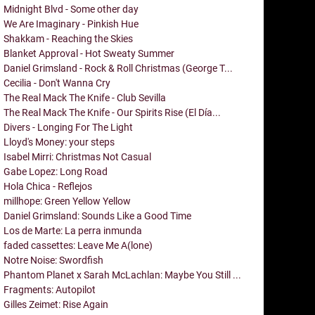
Midnight Blvd - Some other day
We Are Imaginary - Pinkish Hue
Shakkam - Reaching the Skies
Blanket Approval - Hot Sweaty Summer
Daniel Grimsland - Rock & Roll Christmas (George T...
Cecilia - Don't Wanna Cry
The Real Mack The Knife - Club Sevilla
The Real Mack The Knife - Our Spirits Rise (El Día...
Divers - Longing For The Light
Lloyd's Money: your steps
Isabel Mirri: Christmas Not Casual
Gabe Lopez: Long Road
Hola Chica - Reflejos
millhope: Green Yellow Yellow
Daniel Grimsland: Sounds Like a Good Time
Los de Marte: La perra inmunda
faded cassettes: Leave Me A(lone)
Notre Noise: Swordfish
Phantom Planet x Sarah McLachlan: Maybe You Still ...
Fragments: Autopilot
Gilles Zeimet: Rise Again