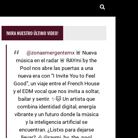
!MIRA NUESTRO ÚLTIMO VIDEO!
@zonaemergentemx
🚨 Nueva
música en el radar 🚨 RAYmi by the
Pool nos abre las puertas a una
nueva era con “I Invite You to Feel
Good”, un viaje entre el French House
y el EDM vocal que nos invita a soltar,
bailar y sentir. ✨🐱 Un artista que
combina identidad digital, energía
vibrante y un futuro donde la música
y la inteligencia artificial se
encuentran. ¿Listxs para dejarse
llevar? 🎶 @raymi_by_the_pool