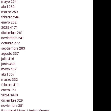
mayo
254
abril
280
marzo
259
febrero
246
enero
202
2025
4171
diciembre
261
noviembre
241
octubre
272
septiembre
283
agosto
337
julio
416
junio
493
mayo
407
abril
357
marzo
332
febrero
411
enero
361
2024
3940
diciembre
329
noviembre
381
Bannered Mare - Liminal Space