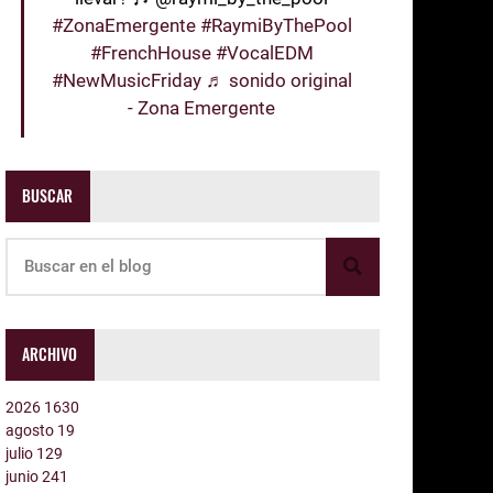
#ZonaEmergente
#RaymiByThePool
#FrenchHouse
#VocalEDM
#NewMusicFriday
♬ sonido original
- Zona Emergente
BUSCAR
ARCHIVO
2026
1630
agosto
19
julio
129
junio
241