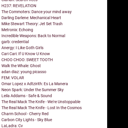
H237: REVELATION
The Commoters: Dance your mind away
Darling Darlene: Mechanical Heart
Mike Stewart Theory: Jet Set Trash
Metronix: Echoing
Incredible Weapons: Back to Normal
garb: credential
Anergy: I Like Goth Girls
Cari Cari: If U Know U Know
CHOO CHOO: SWEET TOOTH
Walk the Whale: Ghost
adan diaz: young picasso
FEM: VOLAR
Omar Lopez x Adtzirith: Es La Manera
Neon Spark: Under the Summer Sky
Leila Addams - Safe & Sound
The Real Mack The Knife - We're Unstoppable
The Real Mack The Knife - Lost In the Cosmos
Charm School - Cherry Red
Carbon City Lights - Sky Blue
LaLadra: Cv