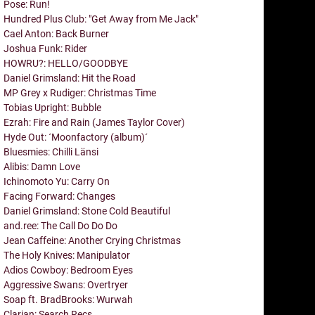
Pose: Run!
Hundred Plus Club: "Get Away from Me Jack"
Cael Anton: Back Burner
Joshua Funk: Rider
HOWRU?: HELLO/GOODBYE
Daniel Grimsland: Hit the Road
MP Grey x Rudiger: Christmas Time
Tobias Upright: Bubble
Ezrah: Fire and Rain (James Taylor Cover)
Hyde Out: ´Moonfactory (album)´
Bluesmies: Chilli Länsi
Alibis: Damn Love
Ichinomoto Yu: Carry On
Facing Forward: Changes
Daniel Grimsland: Stone Cold Beautiful
and.ree: The Call Do Do Do
Jean Caffeine: Another Crying Christmas
The Holy Knives: Manipulator
Adios Cowboy: Bedroom Eyes
Aggressive Swans: Overtryer
Soap ft. BradBrooks: Wurwah
Clarian: Search Recs