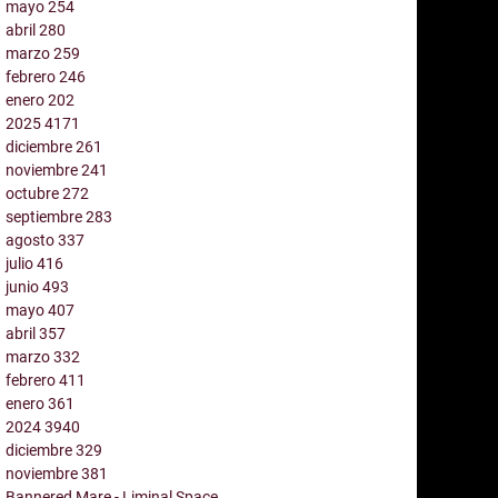
mayo
254
abril
280
marzo
259
febrero
246
enero
202
2025
4171
diciembre
261
noviembre
241
octubre
272
septiembre
283
agosto
337
julio
416
junio
493
mayo
407
abril
357
marzo
332
febrero
411
enero
361
2024
3940
diciembre
329
noviembre
381
Bannered Mare - Liminal Space