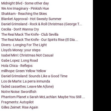
Midnight Blvd - Some other day
We Are Imaginary - Pinkish Hue
Shakkam - Reaching the Skies
Blanket Approval - Hot Sweaty Summer
Daniel Grimsland - Rock & Roll Christmas (George T...
Cecilia - Don't Wanna Cry
The Real Mack The Knife - Club Sevilla
The Real Mack The Knife - Our Spirits Rise (El Día...
Divers - Longing For The Light
Lloyd's Money: your steps
Isabel Mirri: Christmas Not Casual
Gabe Lopez: Long Road
Hola Chica - Reflejos
millhope: Green Yellow Yellow
Daniel Grimsland: Sounds Like a Good Time
Los de Marte: La perra inmunda
faded cassettes: Leave Me A(lone)
Notre Noise: Swordfish
Phantom Planet x Sarah McLachlan: Maybe You Still ...
Fragments: Autopilot
Gilles Zeimet: Rise Again