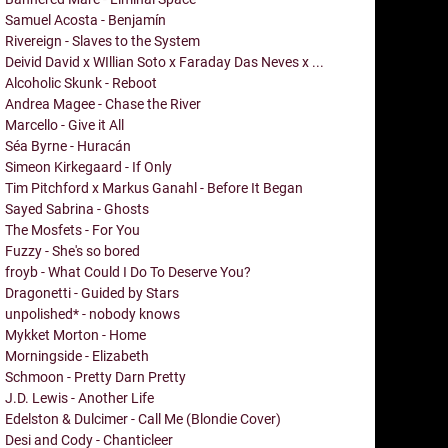
Samuel Acosta - Benjamín
Rivereign - Slaves to the System
Deivid David x WIllian Soto x Faraday Das Neves x ...
Alcoholic Skunk - Reboot
Andrea Magee - Chase the River
Marcello - Give it All
Séa Byrne - Huracán
Simeon Kirkegaard - If Only
Tim Pitchford x Markus Ganahl - Before It Began
Sayed Sabrina - Ghosts
The Mosfets - For You
Fuzzy - She's so bored
froyb - What Could I Do To Deserve You?
Dragonetti - Guided by Stars
unpolished* - nobody knows
Mykket Morton - Home
Morningside - Elizabeth
Schmoon - Pretty Darn Pretty
J.D. Lewis - Another Life
Edelston & Dulcimer - Call Me (Blondie Cover)
Desi and Cody - Chanticleer