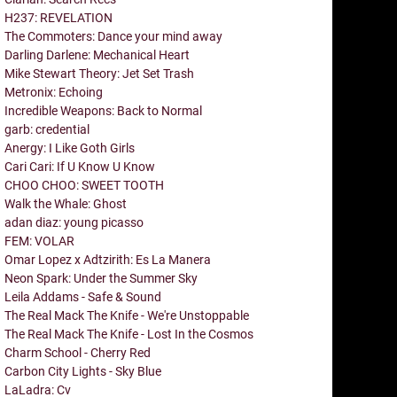
H237: REVELATION
The Commoters: Dance your mind away
Darling Darlene: Mechanical Heart
Mike Stewart Theory: Jet Set Trash
Metronix: Echoing
Incredible Weapons: Back to Normal
garb: credential
Anergy: I Like Goth Girls
Cari Cari: If U Know U Know
CHOO CHOO: SWEET TOOTH
Walk the Whale: Ghost
adan diaz: young picasso
FEM: VOLAR
Omar Lopez x Adtzirith: Es La Manera
Neon Spark: Under the Summer Sky
Leila Addams - Safe & Sound
The Real Mack The Knife - We're Unstoppable
The Real Mack The Knife - Lost In the Cosmos
Charm School - Cherry Red
Carbon City Lights - Sky Blue
LaLadra: Cv