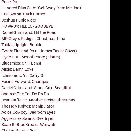
Pose: Run!
Hundred Plus Club: "Get Away from Me Jack"
Cael Anton: Back Burner
Joshua Funk: Rider
HOWRU?: HELLO/GOODBYE
Daniel Grimsland: Hit the Road
MP Grey x Rudiger: Christmas Time
Tobias Upright: Bubble
Ezrah: Fire and Rain (James Taylor Cover)
Hyde Out: ´Moonfactory (album)´
Bluesmies: Chilli Länsi
Alibis: Damn Love
Ichinomoto Yu: Carry On
Facing Forward: Changes
Daniel Grimsland: Stone Cold Beautiful
and.ree: The Call Do Do Do
Jean Caffeine: Another Crying Christmas
The Holy Knives: Manipulator
Adios Cowboy: Bedroom Eyes
Aggressive Swans: Overtryer
Soap ft. BradBrooks: Wurwah
Clarian: Search Recs