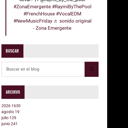
#ZonaEmergente
#RaymiByThePool
#FrenchHouse
#VocalEDM
#NewMusicFriday
♬ sonido original
- Zona Emergente
BUSCAR
ARCHIVO
2026
1630
agosto
19
julio
129
junio
241