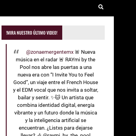
!MIRA NUESTRO ÚLTIMO VIDEO!
@zonaemergentemx
🚨 Nueva
música en el radar 🚨 RAYmi by the
Pool nos abre las puertas a una
nueva era con “I Invite You to Feel
Good”, un viaje entre el French House
y el EDM vocal que nos invita a soltar,
bailar y sentir. ✨🐱 Un artista que
combina identidad digital, energía
vibrante y un futuro donde la música
y la inteligencia artificial se
encuentran. ¿Listxs para dejarse
llevar? 🎶 @raymi_by_the_pool