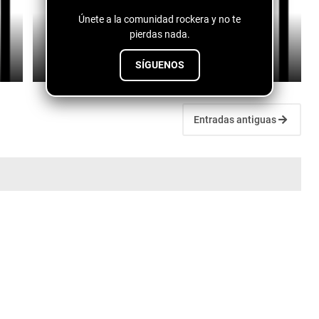
Únete a la comunidad rockera y no te
Logan Lynn - The Cocaine Scene
pierdas nada.
July 10, 2026
SÍGUENOS
Entradas antiguas