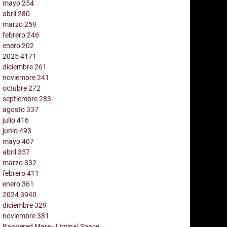
mayo
254
abril
280
marzo
259
febrero
246
enero
202
2025
4171
diciembre
261
noviembre
241
octubre
272
septiembre
283
agosto
337
julio
416
junio
493
mayo
407
abril
357
marzo
332
febrero
411
enero
361
2024
3940
diciembre
329
noviembre
381
Bannered Mare - Liminal Space