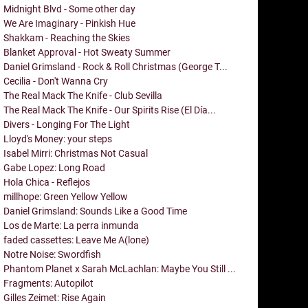
Midnight Blvd - Some other day
We Are Imaginary - Pinkish Hue
Shakkam - Reaching the Skies
Blanket Approval - Hot Sweaty Summer
Daniel Grimsland - Rock & Roll Christmas (George T...
Cecilia - Don't Wanna Cry
The Real Mack The Knife - Club Sevilla
The Real Mack The Knife - Our Spirits Rise (El Día...
Divers - Longing For The Light
Lloyd's Money: your steps
Isabel Mirri: Christmas Not Casual
Gabe Lopez: Long Road
Hola Chica - Reflejos
millhope: Green Yellow Yellow
Daniel Grimsland: Sounds Like a Good Time
Los de Marte: La perra inmunda
faded cassettes: Leave Me A(lone)
Notre Noise: Swordfish
Phantom Planet x Sarah McLachlan: Maybe You Still ...
Fragments: Autopilot
Gilles Zeimet: Rise Again