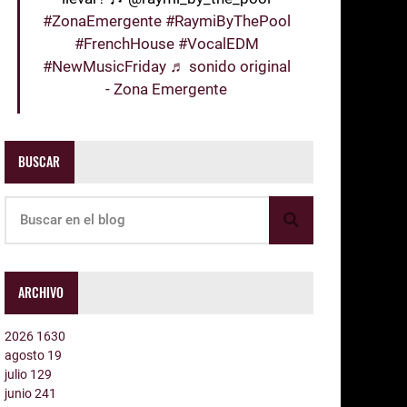
#ZonaEmergente
#RaymiByThePool
#FrenchHouse
#VocalEDM
#NewMusicFriday
♬ sonido original
- Zona Emergente
BUSCAR
ARCHIVO
2026
1630
agosto
19
julio
129
junio
241