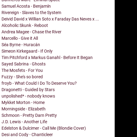
Samuel Acosta - Benjamín
Rivereign - Slaves to the System
Deivid David x WIllian Soto x Faraday Das Neves x ...
Alcoholic Skunk - Reboot
Andrea Magee - Chase the River
Marcello - Give it All
Séa Byrne - Huracán
Simeon Kirkegaard - If Only
Tim Pitchford x Markus Ganahl - Before It Began
Sayed Sabrina - Ghosts
The Mosfets - For You
Fuzzy - She's so bored
froyb - What Could I Do To Deserve You?
Dragonetti - Guided by Stars
unpolished* - nobody knows
Mykket Morton - Home
Morningside - Elizabeth
Schmoon - Pretty Darn Pretty
J.D. Lewis - Another Life
Edelston & Dulcimer - Call Me (Blondie Cover)
Desi and Cody - Chanticleer