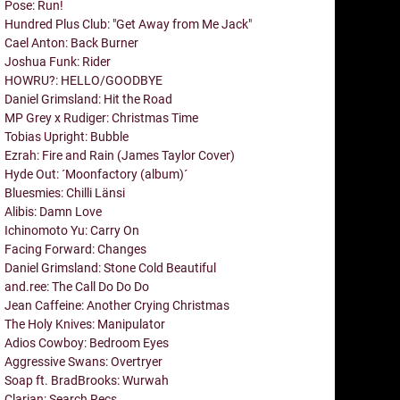
Pose: Run!
Hundred Plus Club: "Get Away from Me Jack"
Cael Anton: Back Burner
Joshua Funk: Rider
HOWRU?: HELLO/GOODBYE
Daniel Grimsland: Hit the Road
MP Grey x Rudiger: Christmas Time
Tobias Upright: Bubble
Ezrah: Fire and Rain (James Taylor Cover)
Hyde Out: ´Moonfactory (album)´
Bluesmies: Chilli Länsi
Alibis: Damn Love
Ichinomoto Yu: Carry On
Facing Forward: Changes
Daniel Grimsland: Stone Cold Beautiful
and.ree: The Call Do Do Do
Jean Caffeine: Another Crying Christmas
The Holy Knives: Manipulator
Adios Cowboy: Bedroom Eyes
Aggressive Swans: Overtryer
Soap ft. BradBrooks: Wurwah
Clarian: Search Recs