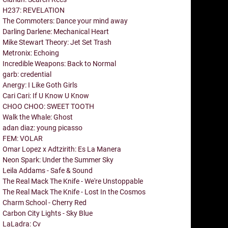
H237: REVELATION
The Commoters: Dance your mind away
Darling Darlene: Mechanical Heart
Mike Stewart Theory: Jet Set Trash
Metronix: Echoing
Incredible Weapons: Back to Normal
garb: credential
Anergy: I Like Goth Girls
Cari Cari: If U Know U Know
CHOO CHOO: SWEET TOOTH
Walk the Whale: Ghost
adan diaz: young picasso
FEM: VOLAR
Omar Lopez x Adtzirith: Es La Manera
Neon Spark: Under the Summer Sky
Leila Addams - Safe & Sound
The Real Mack The Knife - We're Unstoppable
The Real Mack The Knife - Lost In the Cosmos
Charm School - Cherry Red
Carbon City Lights - Sky Blue
LaLadra: Cv