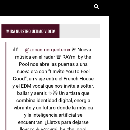
!MIRA NUESTRO ÚLTIMO VIDEO!
@zonaemergentemx
🚨 Nueva
música en el radar 🚨 RAYmi by the
Pool nos abre las puertas a una
nueva era con “I Invite You to Feel
Good”, un viaje entre el French House
y el EDM vocal que nos invita a soltar,
bailar y sentir. ✨🐱 Un artista que
combina identidad digital, energía
vibrante y un futuro donde la música
y la inteligencia artificial se
encuentran. ¿Listxs para dejarse
llevar? 🎶 @raymi_by_the_pool