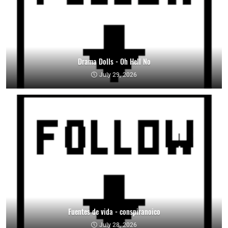
Drama Dolls - Oh Hell No
July 29, 2026
Fuentes de vida - conspiranoico
July 28, 2026