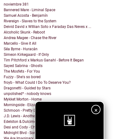
noviembre
381
Bannered Mare - Liminal Space
Samuel Acosta - Benjamín
Rivereign - Slaves to the System
Deivid David x WIllian Soto x Faraday Das Neves x ...
Alcoholic Skunk - Reboot
Andrea Magee - Chase the River
Marcello - Give it All
Séa Byrne - Huracán
Simeon Kirkegaard - If Only
Tim Pitchford x Markus Ganahl - Before It Began
Sayed Sabrina - Ghosts
The Mosfets - For You
Fuzzy - She's so bored
froyb - What Could I Do To Deserve You?
Dragonetti - Guided by Stars
unpolished* - nobody knows
Mykket Morton - Home
Morningside - Elizabeth
×
Schmoon - Pretty Darn Pretty
J.D. Lewis - Another Life
Edelston & Dulcimer - Call Me (Blondie Cover)
Desi and Cody - Chanticleer
Midnight Blvd - Some other day
We Are Imaginary - Pinkish Hue