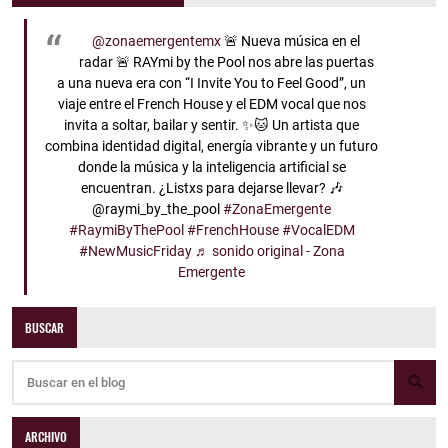
@zonaemergentemx
🚨 Nueva música en el
radar 🚨 RAYmi by the Pool nos abre las puertas
a una nueva era con “I Invite You to Feel Good”, un
viaje entre el French House y el EDM vocal que nos
invita a soltar, bailar y sentir. ✨🐱 Un artista que
combina identidad digital, energía vibrante y un futuro
donde la música y la inteligencia artificial se
encuentran. ¿Listxs para dejarse llevar? 🎶
@raymi_by_the_pool
#ZonaEmergente
#RaymiByThePool
#FrenchHouse
#VocalEDM
#NewMusicFriday
♬ sonido original - Zona
Emergente
BUSCAR
ARCHIVO