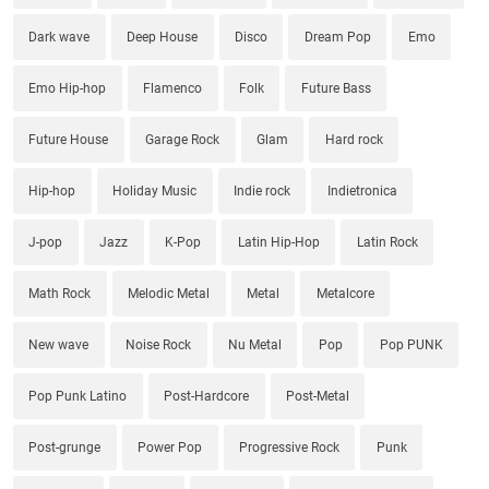
Dark wave
Deep House
Disco
Dream Pop
Emo
Emo Hip-hop
Flamenco
Folk
Future Bass
Future House
Garage Rock
Glam
Hard rock
Hip-hop
Holiday Music
Indie rock
Indietronica
J-pop
Jazz
K-Pop
Latin Hip-Hop
Latin Rock
Math Rock
Melodic Metal
Metal
Metalcore
New wave
Noise Rock
Nu Metal
Pop
Pop PUNK
Pop Punk Latino
Post-Hardcore
Post-Metal
Post-grunge
Power Pop
Progressive Rock
Punk