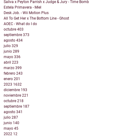
Saliva x Peyton Parrish x Judge & Jury - Time Bomb
Estela Primavera - Miel
Desk Job. - Wii Motion Plus
All To Get Her x The Bottom Line - Ghost
AOEC - What do I do
octubre
403
septiembre
373
agosto
434
julio
329
junio
289
mayo
336
abril
223
marzo
399
febrero
243
enero
201
2023
1632
diciembre
193
noviembre
221
octubre
218
septiembre
187
agosto
341
julio
287
junio
140
mayo
45
2022
12