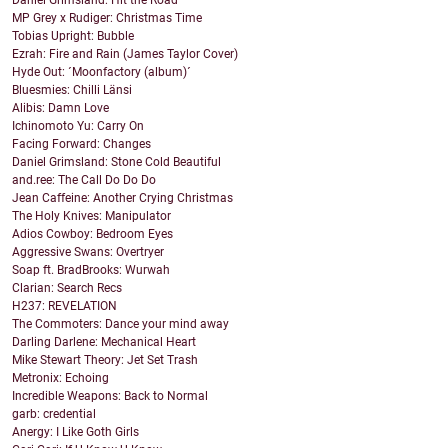
Daniel Grimsland: Hit the Road
MP Grey x Rudiger: Christmas Time
Tobias Upright: Bubble
Ezrah: Fire and Rain (James Taylor Cover)
Hyde Out: ´Moonfactory (album)´
Bluesmies: Chilli Länsi
Alibis: Damn Love
Ichinomoto Yu: Carry On
Facing Forward: Changes
Daniel Grimsland: Stone Cold Beautiful
and.ree: The Call Do Do Do
Jean Caffeine: Another Crying Christmas
The Holy Knives: Manipulator
Adios Cowboy: Bedroom Eyes
Aggressive Swans: Overtryer
Soap ft. BradBrooks: Wurwah
Clarian: Search Recs
H237: REVELATION
The Commoters: Dance your mind away
Darling Darlene: Mechanical Heart
Mike Stewart Theory: Jet Set Trash
Metronix: Echoing
Incredible Weapons: Back to Normal
garb: credential
Anergy: I Like Goth Girls