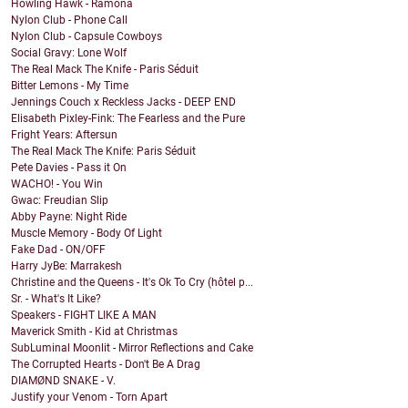
Howling Hawk - Ramona
Nylon Club - Phone Call
Nylon Club - Capsule Cowboys
Social Gravy: Lone Wolf
The Real Mack The Knife - Paris Séduit
Bitter Lemons - My Time
Jennings Couch x Reckless Jacks - DEEP END
Elisabeth Pixley-Fink: The Fearless and the Pure
Fright Years: Aftersun
The Real Mack The Knife: Paris Séduit
Pete Davies - Pass it On
WACHO! - You Win
Gwac: Freudian Slip
Abby Payne: Night Ride
Muscle Memory - Body Of Light
Fake Dad - ON/OFF
Harry JyBe: Marrakesh
Christine and the Queens - It's Ok To Cry (hôtel p...
Sr. - What's It Like?
Speakers - FIGHT LIKE A MAN
Maverick Smith - Kid at Christmas
SubLuminal Moonlit - Mirror Reflections and Cake
The Corrupted Hearts - Don't Be A Drag
DIAMØND SNAKE - V.
Justify your Venom - Torn Apart