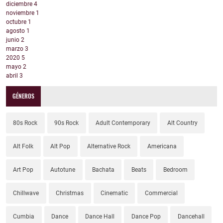
diciembre
4
noviembre
1
octubre
1
agosto
1
junio
2
marzo
3
2020
5
mayo
2
abril
3
GÉNEROS
80s Rock
90s Rock
Adult Contemporary
Alt Country
Alt Folk
Alt Pop
Alternative Rock
Americana
Art Pop
Autotune
Bachata
Beats
Bedroom
Chillwave
Christmas
Cinematic
Commercial
Cumbia
Dance
Dance Hall
Dance Pop
Dancehall