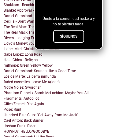
¡Sigue nuestro
Shakkam - Reaching the Skies
blog!
Blanket Approval - Hot Sweaty Summer
Daniel Grimsland - Rock & Roll Christmas (George T...
Únete a la comunidad rockera y
Cecilia - Don't Wanna Cry
no te pierdas nada.
The Real Mack The Knife - Club Sevilla
The Real Mack The Knife - Our Spirits Rise (El Día...
SÍGUENOS
Divers - Longing For The Light
Lloyd's Money: your steps
Isabel Mirri: Christmas Not Casual
Gabe Lopez: Long Road
Hola Chica - Reflejos
millhope: Green Yellow Yellow
Daniel Grimsland: Sounds Like a Good Time
Los de Marte: La perra inmunda
faded cassettes: Leave Me A(lone)
Notre Noise: Swordfish
Phantom Planet x Sarah McLachlan: Maybe You Still ...
Fragments: Autopilot
Gilles Zeimet: Rise Again
Pose: Run!
Hundred Plus Club: "Get Away from Me Jack"
Cael Anton: Back Burner
Joshua Funk: Rider
HOWRU?: HELLO/GOODBYE