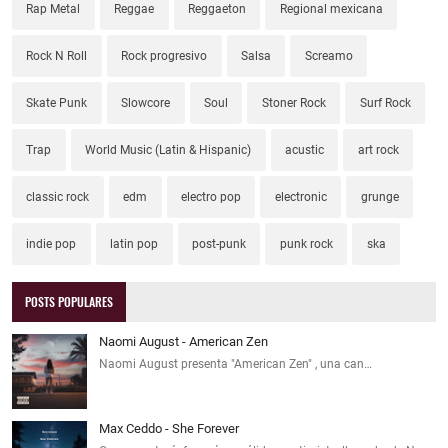
Rap Metal
Reggae
Reggaeton
Regional mexicana
Rock N Roll
Rock progresivo
Salsa
Screamo
Skate Punk
Slowcore
Soul
Stoner Rock
Surf Rock
Trap
World Music (Latin & Hispanic)
acustic
art rock
classic rock
edm
electro pop
electronic
grunge
indie pop
latin pop
post-punk
punk rock
ska
POSTS POPULARES
Naomi August - American Zen
Naomi August presenta "American Zen" , una can…
Max Ceddo - She Forever