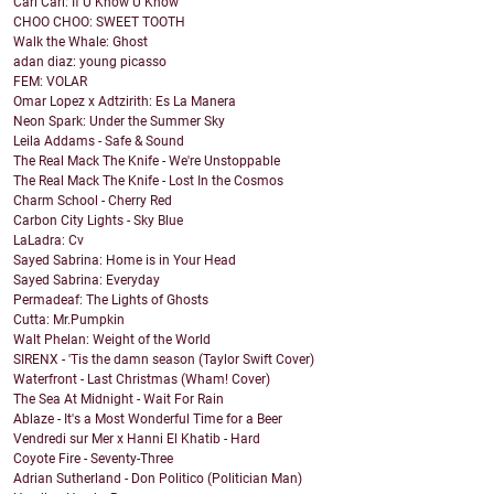
Cari Cari: If U Know U Know
CHOO CHOO: SWEET TOOTH
Walk the Whale: Ghost
adan diaz: young picasso
FEM: VOLAR
Omar Lopez x Adtzirith: Es La Manera
Neon Spark: Under the Summer Sky
Leila Addams - Safe & Sound
The Real Mack The Knife - We're Unstoppable
The Real Mack The Knife - Lost In the Cosmos
Charm School - Cherry Red
Carbon City Lights - Sky Blue
LaLadra: Cv
Sayed Sabrina: Home is in Your Head
Sayed Sabrina: Everyday
Permadeaf: The Lights of Ghosts
Cutta: Mr.Pumpkin
Walt Phelan: Weight of the World
SIRENX - 'Tis the damn season (Taylor Swift Cover)
Waterfront - Last Christmas (Wham! Cover)
The Sea At Midnight - Wait For Rain
Ablaze - It's a Most Wonderful Time for a Beer
Vendredi sur Mer x Hanni El Khatib - Hard
Coyote Fire - Seventy-Three
Adrian Sutherland - Don Politico (Politician Man)