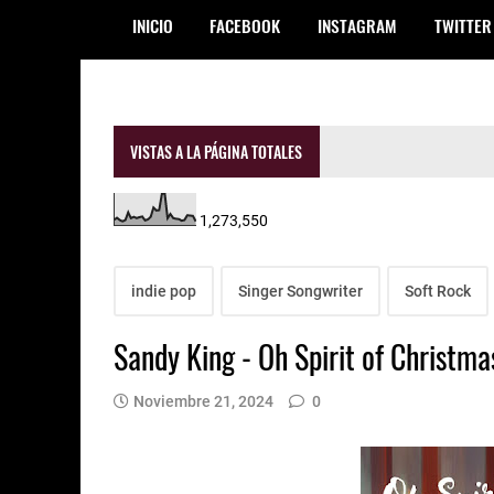
INICIO
FACEBOOK
INSTAGRAM
TWITTER
VISTAS A LA PÁGINA TOTALES
1,273,550
indie pop
Singer Songwriter
Soft Rock
Sandy King - Oh Spirit of Christma
Noviembre 21, 2024
0