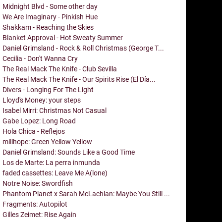
Midnight Blvd - Some other day
We Are Imaginary - Pinkish Hue
Shakkam - Reaching the Skies
Blanket Approval - Hot Sweaty Summer
Daniel Grimsland - Rock & Roll Christmas (George T...
Cecilia - Don't Wanna Cry
The Real Mack The Knife - Club Sevilla
The Real Mack The Knife - Our Spirits Rise (El Día...
Divers - Longing For The Light
Lloyd's Money: your steps
Isabel Mirri: Christmas Not Casual
Gabe Lopez: Long Road
Hola Chica - Reflejos
millhope: Green Yellow Yellow
Daniel Grimsland: Sounds Like a Good Time
Los de Marte: La perra inmunda
faded cassettes: Leave Me A(lone)
Notre Noise: Swordfish
Phantom Planet x Sarah McLachlan: Maybe You Still ...
Fragments: Autopilot
Gilles Zeimet: Rise Again