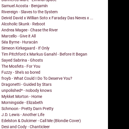
Samuel Acosta - Benjamín
Rivereign - Slaves to the System
Deivid David x WIllian Soto x Faraday Das Neves x ...
Alcoholic Skunk - Reboot
Andrea Magee - Chase the River
Marcello - Give it All
Séa Byrne - Huracán
Simeon Kirkegaard - If Only
Tim Pitchford x Markus Ganahl - Before It Began
Sayed Sabrina - Ghosts
The Mosfets - For You
Fuzzy - She's so bored
froyb - What Could I Do To Deserve You?
Dragonetti - Guided by Stars
unpolished* - nobody knows
Mykket Morton - Home
Morningside - Elizabeth
Schmoon - Pretty Darn Pretty
J.D. Lewis - Another Life
Edelston & Dulcimer - Call Me (Blondie Cover)
Desi and Cody - Chanticleer