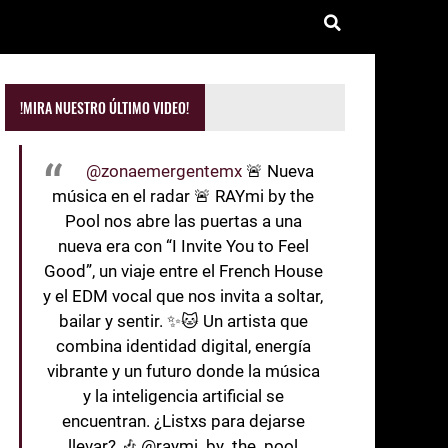
!MIRA NUESTRO ÚLTIMO VIDEO!
@zonaemergentemx
🚨 Nueva
música en el radar 🚨 RAYmi by the
Pool nos abre las puertas a una
nueva era con “I Invite You to Feel
Good”, un viaje entre el French House
y el EDM vocal que nos invita a soltar,
bailar y sentir. ✨🐱 Un artista que
combina identidad digital, energía
vibrante y un futuro donde la música
y la inteligencia artificial se
encuentran. ¿Listxs para dejarse
llevar? 🎶 @raymi_by_the_pool