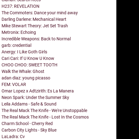
H237: REVELATION
The Commoters: Dance your mind away
Darling Darlene: Mechanical Heart
Mike Stewart Theory: Jet Set Trash
Metronix: Echoing
Incredible Weapons: Back to Normal
garb: credential
Anergy: I Like Goth Girls
Cari Cari: If U Know U Know
CHOO CHOO: SWEET TOOTH
Walk the Whale: Ghost
adan diaz: young picasso
FEM: VOLAR
Omar Lopez x Adtzirith: Es La Manera
Neon Spark: Under the Summer Sky
Leila Addams - Safe & Sound
The Real Mack The Knife - We're Unstoppable
The Real Mack The Knife - Lost In the Cosmos
Charm School - Cherry Red
Carbon City Lights - Sky Blue
LaLadra: Cv