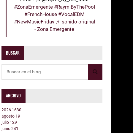
#ZonaEmergente
#RaymiByThePool
#FrenchHouse
#VocalEDM
#NewMusicFriday
♬ sonido original
- Zona Emergente
BUSCAR
ARCHIVO
2026
1630
agosto
19
julio
129
junio
241