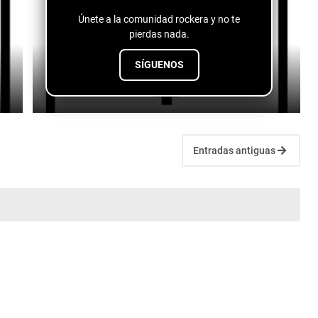
Únete a la comunidad rockera y no te
pierdas nada.
SÍGUENOS
Logan Lynn - The Cocaine Scene
July 10, 2026
Entradas antiguas