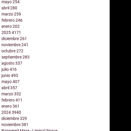
mayo
254
abril
280
marzo
259
febrero
246
enero
202
2025
4171
diciembre
261
noviembre
241
octubre
272
septiembre
283
agosto
337
julio
416
junio
493
mayo
407
abril
357
marzo
332
febrero
411
enero
361
2024
3940
diciembre
329
noviembre
381
Bannered Mare - Liminal Space