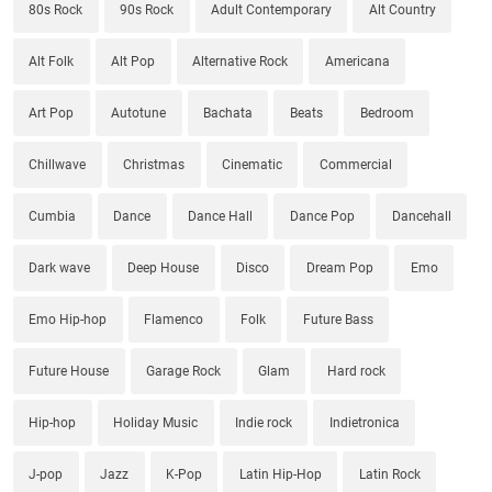
80s Rock
90s Rock
Adult Contemporary
Alt Country
Alt Folk
Alt Pop
Alternative Rock
Americana
Art Pop
Autotune
Bachata
Beats
Bedroom
Chillwave
Christmas
Cinematic
Commercial
Cumbia
Dance
Dance Hall
Dance Pop
Dancehall
Dark wave
Deep House
Disco
Dream Pop
Emo
Emo Hip-hop
Flamenco
Folk
Future Bass
Future House
Garage Rock
Glam
Hard rock
Hip-hop
Holiday Music
Indie rock
Indietronica
J-pop
Jazz
K-Pop
Latin Hip-Hop
Latin Rock