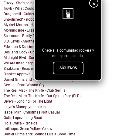
×
Fuzzy - She's so bored
froyb - What Could I Do To Deserve You?
Dragonetti - Guided by Stars
unpolished* - nobody knows
Mykket Morton - Home
Morningside - Elizabeth
¡Sigue nuestro
Schmoon - Pretty Darn Pretty
blog!
J.D. Lewis - Another Life
Edelston & Dulcimer - Call Me (Blondie Cover)
Únete a la comunidad rockera y
Desi and Cody - Chanticleer
no te pierdas nada.
Midnight Blvd - Some other day
We Are Imaginary - Pinkish Hue
SÍGUENOS
Shakkam - Reaching the Skies
Blanket Approval - Hot Sweaty Summer
Daniel Grimsland - Rock & Roll Christmas (George T...
Cecilia - Don't Wanna Cry
The Real Mack The Knife - Club Sevilla
The Real Mack The Knife - Our Spirits Rise (El Día...
Divers - Longing For The Light
Lloyd's Money: your steps
Isabel Mirri: Christmas Not Casual
Gabe Lopez: Long Road
Hola Chica - Reflejos
millhope: Green Yellow Yellow
Daniel Grimsland: Sounds Like a Good Time