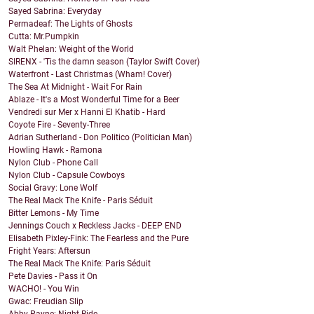
Sayed Sabrina: Everyday
Permadeaf: The Lights of Ghosts
Cutta: Mr.Pumpkin
Walt Phelan: Weight of the World
SIRENX - 'Tis the damn season (Taylor Swift Cover)
Waterfront - Last Christmas (Wham! Cover)
The Sea At Midnight - Wait For Rain
Ablaze - It's a Most Wonderful Time for a Beer
Vendredi sur Mer x Hanni El Khatib - Hard
Coyote Fire - Seventy-Three
Adrian Sutherland - Don Politico (Politician Man)
Howling Hawk - Ramona
Nylon Club - Phone Call
Nylon Club - Capsule Cowboys
Social Gravy: Lone Wolf
The Real Mack The Knife - Paris Séduit
Bitter Lemons - My Time
Jennings Couch x Reckless Jacks - DEEP END
Elisabeth Pixley-Fink: The Fearless and the Pure
Fright Years: Aftersun
The Real Mack The Knife: Paris Séduit
Pete Davies - Pass it On
WACHO! - You Win
Gwac: Freudian Slip