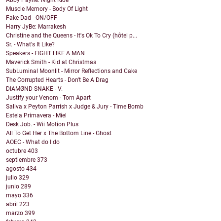
Abby Payne: Night Ride
Muscle Memory - Body Of Light
Fake Dad - ON/OFF
Harry JyBe: Marrakesh
Christine and the Queens - It's Ok To Cry (hôtel p...
Sr. - What's It Like?
Speakers - FIGHT LIKE A MAN
Maverick Smith - Kid at Christmas
SubLuminal Moonlit - Mirror Reflections and Cake
The Corrupted Hearts - Don't Be A Drag
DIAMØND SNAKE - V.
Justify your Venom - Torn Apart
Saliva x Peyton Parrish x Judge & Jury - Time Bomb
Estela Primavera - Miel
Desk Job. - Wii Motion Plus
All To Get Her x The Bottom Line - Ghost
AOEC - What do I do
octubre
403
septiembre
373
agosto
434
julio
329
junio
289
mayo
336
abril
223
marzo
399