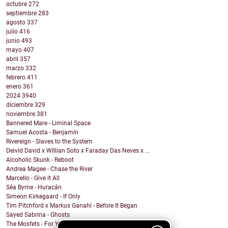
octubre
272
septiembre
283
agosto
337
julio
416
junio
493
mayo
407
abril
357
marzo
332
febrero
411
enero
361
2024
3940
diciembre
329
noviembre
381
Bannered Mare - Liminal Space
Samuel Acosta - Benjamín
Rivereign - Slaves to the System
Deivid David x WIllian Soto x Faraday Das Neves x ...
Alcoholic Skunk - Reboot
Andrea Magee - Chase the River
Marcello - Give it All
Séa Byrne - Huracán
Simeon Kirkegaard - If Only
Tim Pitchford x Markus Ganahl - Before It Began
Sayed Sabrina - Ghosts
The Mosfets - For You