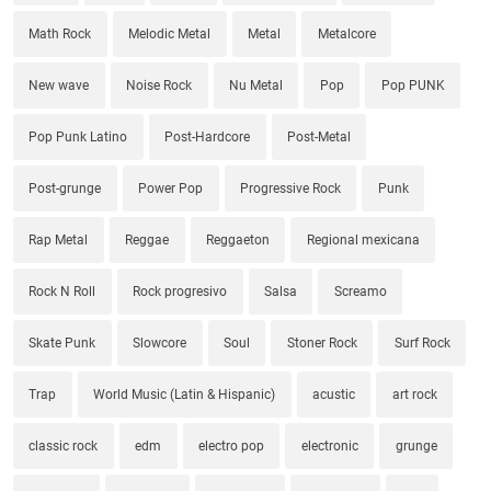
Math Rock
Melodic Metal
Metal
Metalcore
New wave
Noise Rock
Nu Metal
Pop
Pop PUNK
Pop Punk Latino
Post-Hardcore
Post-Metal
Post-grunge
Power Pop
Progressive Rock
Punk
Rap Metal
Reggae
Reggaeton
Regional mexicana
Rock N Roll
Rock progresivo
Salsa
Screamo
Skate Punk
Slowcore
Soul
Stoner Rock
Surf Rock
Trap
World Music (Latin & Hispanic)
acustic
art rock
classic rock
edm
electro pop
electronic
grunge