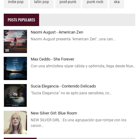
indie pop
latin pop
post-punk
punk rock
ska
POSTS POPULARES
Naomi August - American Zen
Naomi August presenta "American Zen" , una can…
Max Ceddo - She Forever
Con una atmósfera súper cálida y optimista, llega desde Nue…
Sucia Elegancia - Contenido Delicado
"Sucia Elegancia" no es apto para sensibles, co…
New Silver Girl: Blue Room
NEW SILVER GIRL : Es una agrupación que rompe con los
canon…