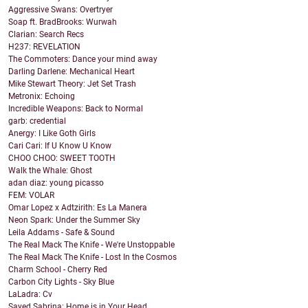
Aggressive Swans: Overtryer
Soap ft. BradBrooks: Wurwah
Clarian: Search Recs
H237: REVELATION
The Commoters: Dance your mind away
Darling Darlene: Mechanical Heart
Mike Stewart Theory: Jet Set Trash
Metronix: Echoing
Incredible Weapons: Back to Normal
garb: credential
Anergy: I Like Goth Girls
Cari Cari: If U Know U Know
CHOO CHOO: SWEET TOOTH
Walk the Whale: Ghost
adan diaz: young picasso
FEM: VOLAR
Omar Lopez x Adtzirith: Es La Manera
Neon Spark: Under the Summer Sky
Leila Addams - Safe & Sound
The Real Mack The Knife - We're Unstoppable
The Real Mack The Knife - Lost In the Cosmos
Charm School - Cherry Red
Carbon City Lights - Sky Blue
LaLadra: Cv
Sayed Sabrina: Home is in Your Head