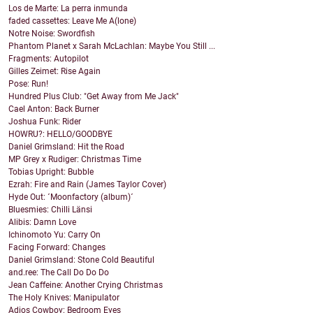
Los de Marte: La perra inmunda
faded cassettes: Leave Me A(lone)
Notre Noise: Swordfish
Phantom Planet x Sarah McLachlan: Maybe You Still ...
Fragments: Autopilot
Gilles Zeimet: Rise Again
Pose: Run!
Hundred Plus Club: "Get Away from Me Jack"
Cael Anton: Back Burner
Joshua Funk: Rider
HOWRU?: HELLO/GOODBYE
Daniel Grimsland: Hit the Road
MP Grey x Rudiger: Christmas Time
Tobias Upright: Bubble
Ezrah: Fire and Rain (James Taylor Cover)
Hyde Out: ´Moonfactory (album)´
Bluesmies: Chilli Länsi
Alibis: Damn Love
Ichinomoto Yu: Carry On
Facing Forward: Changes
Daniel Grimsland: Stone Cold Beautiful
and.ree: The Call Do Do Do
Jean Caffeine: Another Crying Christmas
The Holy Knives: Manipulator
Adios Cowboy: Bedroom Eyes