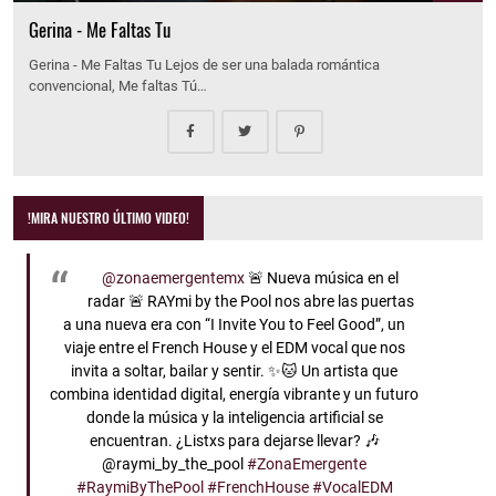
Gerina - Me Faltas Tu
Gerina - Me Faltas Tu Lejos de ser una balada romántica
convencional, Me faltas Tú…
!MIRA NUESTRO ÚLTIMO VIDEO!
@zonaemergentemx
🚨 Nueva música en el
radar 🚨 RAYmi by the Pool nos abre las puertas
a una nueva era con “I Invite You to Feel Good”, un
viaje entre el French House y el EDM vocal que nos
invita a soltar, bailar y sentir. ✨🐱 Un artista que
combina identidad digital, energía vibrante y un futuro
donde la música y la inteligencia artificial se
encuentran. ¿Listxs para dejarse llevar? 🎶
@raymi_by_the_pool
#ZonaEmergente
#RaymiByThePool
#FrenchHouse
#VocalEDM