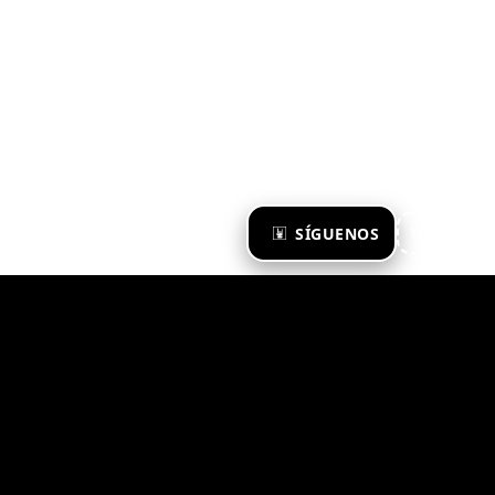
×
SÍGUENOS
Ya te sigo
Zona Emergente 2023
© ZONA EMERGENTE
TODOS LOS DERECHOS RESERVADOS