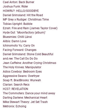
Cael Anton: Back Burner
Joshua Funk: Rider
HOWRU?: HELLO/GOODBYE
Daniel Grimsland: Hit the Road
MP Grey x Rudiger: Christmas Time
Tobias Upright: Bubble
Ezrah: Fire and Rain (James Taylor Cover)
Hyde Out: ´Moonfactory (album)´
Bluesmies: Chilli Länsi
Alibis: Damn Love
Ichinomoto Yu: Carry On
Facing Forward: Changes
Daniel Grimsland: Stone Cold Beautiful
and.ree: The Call Do Do Do
Jean Caffeine: Another Crying Christmas
The Holy Knives: Manipulator
Adios Cowboy: Bedroom Eyes
Aggressive Swans: Overtryer
Soap ft. BradBrooks: Wurwah
Clarian: Search Recs
H237: REVELATION
The Commoters: Dance your mind away
Darling Darlene: Mechanical Heart
Mike Stewart Theory: Jet Set Trash
Metronix: Echoing