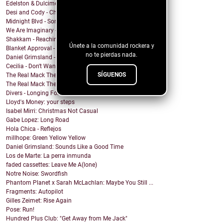
Edelston & Dulcimer - Call Me (Blondie Cover)
Desi and Cody - Chanticleer
¡Sigue nuestro
Midnight Blvd - Some other day
blog!
We Are Imaginary - Pinkish Hue
Shakkam - Reaching the Skies
Únete a la comunidad rockera y
Blanket Approval - Hot Sweaty Summer
no te pierdas nada.
Daniel Grimsland - Rock & Roll Christmas (George T...
Cecilia - Don't Wanna Cry
SÍGUENOS
The Real Mack The Knife - Club Sevilla
The Real Mack The Knife - Our Spirits Rise (El Día...
Divers - Longing For The Light
Lloyd's Money: your steps
Isabel Mirri: Christmas Not Casual
Gabe Lopez: Long Road
Hola Chica - Reflejos
millhope: Green Yellow Yellow
Daniel Grimsland: Sounds Like a Good Time
Los de Marte: La perra inmunda
faded cassettes: Leave Me A(lone)
Notre Noise: Swordfish
Phantom Planet x Sarah McLachlan: Maybe You Still ...
Fragments: Autopilot
Gilles Zeimet: Rise Again
Pose: Run!
Hundred Plus Club: "Get Away from Me Jack"