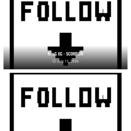
KrisG XG - SCORPION
July 11, 2026