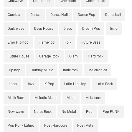
Chillwave
Christmas
Cinematic
Commercial
Cumbia
Dance
Dance Hall
Dance Pop
Dancehall
Dark wave
Deep House
Disco
Dream Pop
Emo
Emo Hip-hop
Flamenco
Folk
Future Bass
Future House
Garage Rock
Glam
Hard rock
Hip-hop
Holiday Music
Indie rock
Indietronica
J-pop
Jazz
K-Pop
Latin Hip-Hop
Latin Rock
Math Rock
Melodic Metal
Metal
Metalcore
New wave
Noise Rock
Nu Metal
Pop
Pop PUNK
Pop Punk Latino
Post-Hardcore
Post-Metal