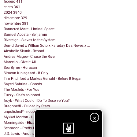
febrero
411
enero
361
2024
3940
diciembre
329
noviembre
381
Bannered Mare - Liminal Space
Samuel Acosta - Benjamín
Rivereign - Slaves to the System
Deivid David x WIllian Soto x Faraday Das Neves x ...
Alcoholic Skunk - Reboot
Andrea Magee - Chase the River
Marcello - Give it All
Séa Byrne - Huracán
Simeon Kirkegaard - If Only
Tim Pitchford x Markus Ganahl - Before It Began
Sayed Sabrina - Ghosts
The Mosfets - For You
Fuzzy - She's so bored
froyb - What Could I Do To Deserve You?
Dragonetti - Guided by Stars
unpolished* - nobody knows
×
Mykket Morton - Home
Morningside - Elizabeth
Schmoon - Pretty Darn Pretty
J.D. Lewis - Another Life