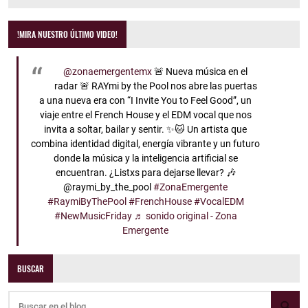
!MIRA NUESTRO ÚLTIMO VIDEO!
@zonaemergentemx
🚨 Nueva música en el
radar 🚨 RAYmi by the Pool nos abre las puertas
a una nueva era con “I Invite You to Feel Good”, un
viaje entre el French House y el EDM vocal que nos
invita a soltar, bailar y sentir. ✨🐱 Un artista que
combina identidad digital, energía vibrante y un futuro
donde la música y la inteligencia artificial se
encuentran. ¿Listxs para dejarse llevar? 🎶
@raymi_by_the_pool
#ZonaEmergente
#RaymiByThePool
#FrenchHouse
#VocalEDM
#NewMusicFriday
♬ sonido original - Zona
Emergente
BUSCAR