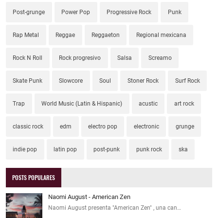
Post-grunge
Power Pop
Progressive Rock
Punk
Rap Metal
Reggae
Reggaeton
Regional mexicana
Rock N Roll
Rock progresivo
Salsa
Screamo
Skate Punk
Slowcore
Soul
Stoner Rock
Surf Rock
Trap
World Music (Latin & Hispanic)
acustic
art rock
classic rock
edm
electro pop
electronic
grunge
indie pop
latin pop
post-punk
punk rock
ska
POSTS POPULARES
Naomi August - American Zen
Naomi August presenta "American Zen" , una can…