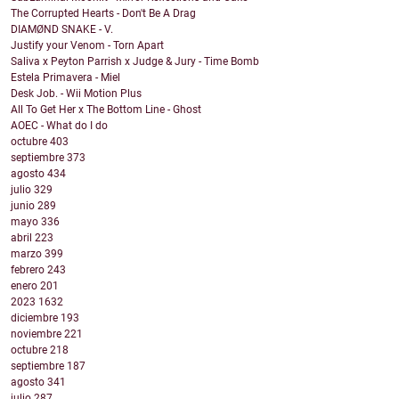
The Corrupted Hearts - Don't Be A Drag
DIAMØND SNAKE - V.
Justify your Venom - Torn Apart
Saliva x Peyton Parrish x Judge & Jury - Time Bomb
Estela Primavera - Miel
Desk Job. - Wii Motion Plus
All To Get Her x The Bottom Line - Ghost
AOEC - What do I do
octubre
403
septiembre
373
agosto
434
julio
329
junio
289
mayo
336
abril
223
marzo
399
febrero
243
enero
201
2023
1632
diciembre
193
noviembre
221
octubre
218
septiembre
187
agosto
341
julio
287