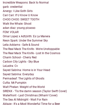
Incredible Weapons: Back to Normal
garb: credential
Anergy: I Like Goth Girls
Cari Cari: If U Know U Know
CHOO CHOO: SWEET TOOTH
Walk the Whale: Ghost
adan diaz: young picasso
FEM: VOLAR
Omar Lopez x Adtzirith: Es La Manera
Neon Spark: Under the Summer Sky
Leila Addams - Safe & Sound
The Real Mack The Knife - We're Unstoppable
The Real Mack The Knife - Lost In the Cosmos
Charm School - Cherry Red
Carbon City Lights - Sky Blue
LaLadra: Cv
Sayed Sabrina: Home is in Your Head
Sayed Sabrina: Everyday
Permadeaf: The Lights of Ghosts
Cutta: Mr.Pumpkin
Walt Phelan: Weight of the World
SIRENX - 'Tis the damn season (Taylor Swift Cover)
Waterfront - Last Christmas (Wham! Cover)
The Sea At Midnight - Wait For Rain
Ablaze - It's a Most Wonderful Time for a Beer