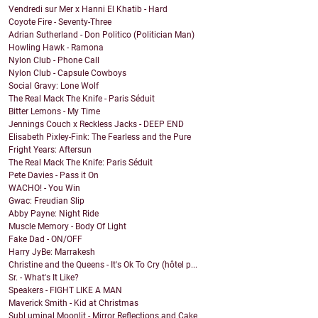
Vendredi sur Mer x Hanni El Khatib - Hard
Coyote Fire - Seventy-Three
Adrian Sutherland - Don Politico (Politician Man)
Howling Hawk - Ramona
Nylon Club - Phone Call
Nylon Club - Capsule Cowboys
Social Gravy: Lone Wolf
The Real Mack The Knife - Paris Séduit
Bitter Lemons - My Time
Jennings Couch x Reckless Jacks - DEEP END
Elisabeth Pixley-Fink: The Fearless and the Pure
Fright Years: Aftersun
The Real Mack The Knife: Paris Séduit
Pete Davies - Pass it On
WACHO! - You Win
Gwac: Freudian Slip
Abby Payne: Night Ride
Muscle Memory - Body Of Light
Fake Dad - ON/OFF
Harry JyBe: Marrakesh
Christine and the Queens - It's Ok To Cry (hôtel p...
Sr. - What's It Like?
Speakers - FIGHT LIKE A MAN
Maverick Smith - Kid at Christmas
SubLuminal Moonlit - Mirror Reflections and Cake