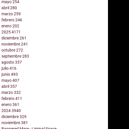
mayo
254
abril
280
marzo
259
febrero
246
enero
202
2025
4171
diciembre
261
noviembre
241
octubre
272
septiembre
283
agosto
337
julio
416
junio
493
mayo
407
abril
357
marzo
332
febrero
411
enero
361
2024
3940
diciembre
329
noviembre
381
Bannered Mare - Liminal Space