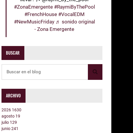
#ZonaEmergente
#RaymiByThePool
#FrenchHouse
#VocalEDM
#NewMusicFriday
♬ sonido original
- Zona Emergente
BUSCAR
ARCHIVO
2026
1630
agosto
19
julio
129
junio
241