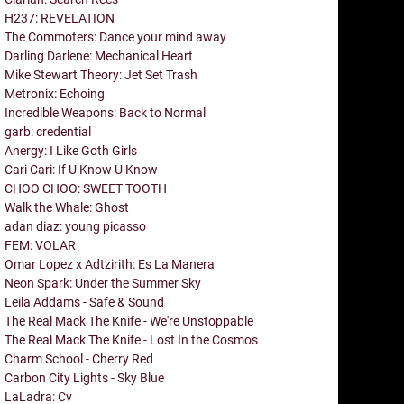
H237: REVELATION
The Commoters: Dance your mind away
Darling Darlene: Mechanical Heart
Mike Stewart Theory: Jet Set Trash
Metronix: Echoing
Incredible Weapons: Back to Normal
garb: credential
Anergy: I Like Goth Girls
Cari Cari: If U Know U Know
CHOO CHOO: SWEET TOOTH
Walk the Whale: Ghost
adan diaz: young picasso
FEM: VOLAR
Omar Lopez x Adtzirith: Es La Manera
Neon Spark: Under the Summer Sky
Leila Addams - Safe & Sound
The Real Mack The Knife - We're Unstoppable
The Real Mack The Knife - Lost In the Cosmos
Charm School - Cherry Red
Carbon City Lights - Sky Blue
LaLadra: Cv