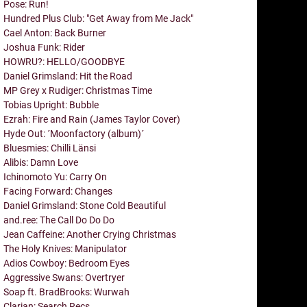
Pose: Run!
Hundred Plus Club: "Get Away from Me Jack"
Cael Anton: Back Burner
Joshua Funk: Rider
HOWRU?: HELLO/GOODBYE
Daniel Grimsland: Hit the Road
MP Grey x Rudiger: Christmas Time
Tobias Upright: Bubble
Ezrah: Fire and Rain (James Taylor Cover)
Hyde Out: ´Moonfactory (album)´
Bluesmies: Chilli Länsi
Alibis: Damn Love
Ichinomoto Yu: Carry On
Facing Forward: Changes
Daniel Grimsland: Stone Cold Beautiful
and.ree: The Call Do Do Do
Jean Caffeine: Another Crying Christmas
The Holy Knives: Manipulator
Adios Cowboy: Bedroom Eyes
Aggressive Swans: Overtryer
Soap ft. BradBrooks: Wurwah
Clarian: Search Recs