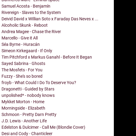
Samuel Acosta - Benjamín
Rivereign - Slaves to the System
Deivid David x WIllian Soto x Faraday Das Neves x ...
Alcoholic Skunk - Reboot
Andrea Magee - Chase the River
Marcello - Give it All
Séa Byrne - Huracán
Simeon Kirkegaard - If Only
Tim Pitchford x Markus Ganahl - Before It Began
Sayed Sabrina - Ghosts
The Mosfets - For You
Fuzzy - She's so bored
froyb - What Could I Do To Deserve You?
Dragonetti - Guided by Stars
unpolished* - nobody knows
Mykket Morton - Home
Morningside - Elizabeth
Schmoon - Pretty Darn Pretty
J.D. Lewis - Another Life
Edelston & Dulcimer - Call Me (Blondie Cover)
Desi and Cody - Chanticleer