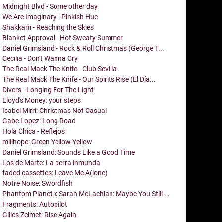
Midnight Blvd - Some other day
We Are Imaginary - Pinkish Hue
Shakkam - Reaching the Skies
Blanket Approval - Hot Sweaty Summer
Daniel Grimsland - Rock & Roll Christmas (George T...
Cecilia - Don't Wanna Cry
The Real Mack The Knife - Club Sevilla
The Real Mack The Knife - Our Spirits Rise (El Día...
Divers - Longing For The Light
Lloyd's Money: your steps
Isabel Mirri: Christmas Not Casual
Gabe Lopez: Long Road
Hola Chica - Reflejos
millhope: Green Yellow Yellow
Daniel Grimsland: Sounds Like a Good Time
Los de Marte: La perra inmunda
faded cassettes: Leave Me A(lone)
Notre Noise: Swordfish
Phantom Planet x Sarah McLachlan: Maybe You Still ...
Fragments: Autopilot
Gilles Zeimet: Rise Again