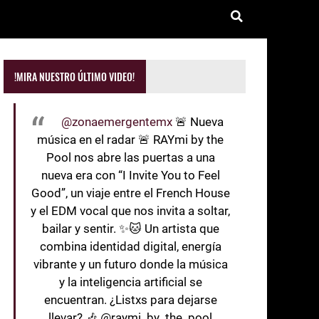
!MIRA NUESTRO ÚLTIMO VIDEO!
@zonaemergentemx
🚨 Nueva
música en el radar 🚨 RAYmi by the
Pool nos abre las puertas a una
nueva era con “I Invite You to Feel
Good”, un viaje entre el French House
y el EDM vocal que nos invita a soltar,
bailar y sentir. ✨🐱 Un artista que
combina identidad digital, energía
vibrante y un futuro donde la música
y la inteligencia artificial se
encuentran. ¿Listxs para dejarse
llevar? 🎶 @raymi_by_the_pool