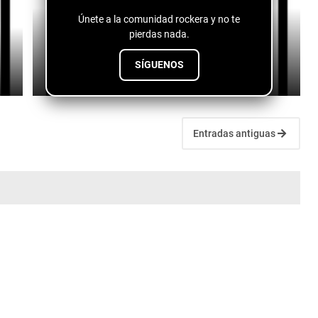
Únete a la comunidad rockera y no te
M4TR - In It To Win It (AJ Solaris World Cup
pierdas nada.
Extended Remix)
SÍGUENOS
July 10, 2026
Entradas antiguas