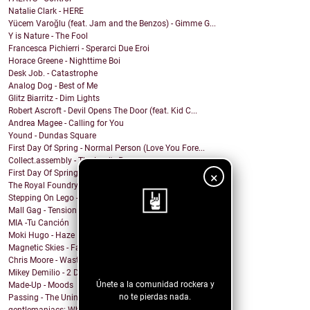
Natalie Clark - HERE
Yücem Varoğlu (feat. Jam and the Benzos) - Gimme G...
Y is Nature - The Fool
Francesca Pichierri - Sperarci Due Eroi
Horace Greene - Nighttime Boi
Desk Job. - Catastrophe
Analog Dog - Best of Me
Glitz Biarritz - Dim Lights
Robert Ascroft - Devil Opens The Door (feat. Kid C...
Andrea Magee - Calling for You
Yound - Dundas Square
First Day Of Spring - Normal Person (Love You Fore...
Collect.assembly - The Lord's Prayer
First Day Of Spring - Old World
×
The Royal Foundry - I Don’t Wanna Talk
Stepping On Lego - Mindless Chatter
Mall Gag - Tension
MIA -Tu Canción
Moki Hugo - Haze
¡Sigue nuestro
Magnetic Skies - Fading Lights
blog!
Chris Moore - Wasteland
Mikey Demilio - 2 Dead In New Brunswick
Únete a la comunidad rockera y
Made-Up - Moods
no te pierdas nada.
Passing - The Uninvited Guest
gentlemaniacs: When the Ashes Fall