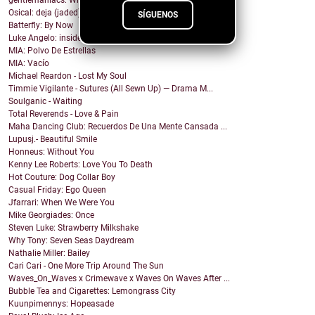
Osical: deja (jaded) vu
SÍGUENOS
Batterfly: By Now
Luke Angelo: insideoutsideways
MIA: Polvo De Estrellas
MIA: Vacío
Michael Reardon - Lost My Soul
Timmie Vigilante - Sutures (All Sewn Up) — Drama M...
Soulganic - Waiting
Total Reverends - Love & Pain
Maha Dancing Club: Recuerdos De Una Mente Cansada ...
Lupusj.- Beautiful Smile
Honneus: Without You
Kenny Lee Roberts: Love You To Death
Hot Couture: Dog Collar Boy
Casual Friday: Ego Queen
Jfarrari: When We Were You
Mike Georgiades: Once
Steven Luke: Strawberry Milkshake
Why Tony: Seven Seas Daydream
Nathalie Miller: Bailey
Cari Cari - One More Trip Around The Sun
Waves_On_Waves x Crimewave x Waves On Waves After ...
Bubble Tea and Cigarettes: Lemongrass City
Kuunpimennys: Hopeasade