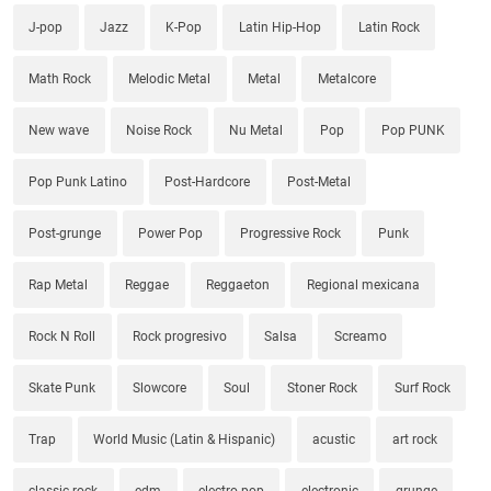
J-pop
Jazz
K-Pop
Latin Hip-Hop
Latin Rock
Math Rock
Melodic Metal
Metal
Metalcore
New wave
Noise Rock
Nu Metal
Pop
Pop PUNK
Pop Punk Latino
Post-Hardcore
Post-Metal
Post-grunge
Power Pop
Progressive Rock
Punk
Rap Metal
Reggae
Reggaeton
Regional mexicana
Rock N Roll
Rock progresivo
Salsa
Screamo
Skate Punk
Slowcore
Soul
Stoner Rock
Surf Rock
Trap
World Music (Latin & Hispanic)
acustic
art rock