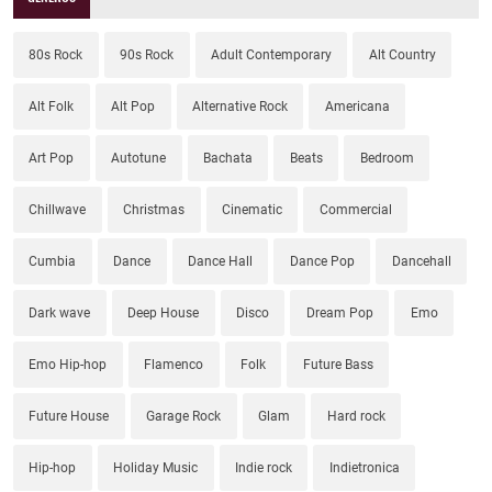
80s Rock
90s Rock
Adult Contemporary
Alt Country
Alt Folk
Alt Pop
Alternative Rock
Americana
Art Pop
Autotune
Bachata
Beats
Bedroom
Chillwave
Christmas
Cinematic
Commercial
Cumbia
Dance
Dance Hall
Dance Pop
Dancehall
Dark wave
Deep House
Disco
Dream Pop
Emo
Emo Hip-hop
Flamenco
Folk
Future Bass
Future House
Garage Rock
Glam
Hard rock
Hip-hop
Holiday Music
Indie rock
Indietronica