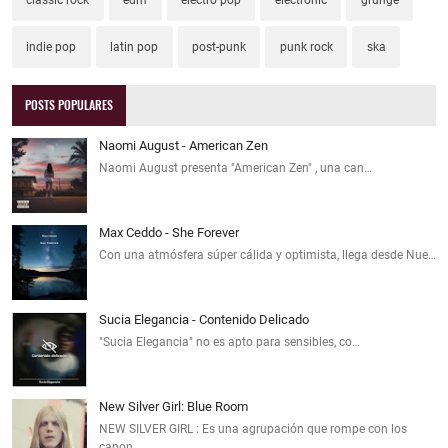
classic rock
edm
electro pop
electronic
grunge
indie pop
latin pop
post-punk
punk rock
ska
POSTS POPULARES
Naomi August - American Zen
Naomi August presenta "American Zen" , una can…
Max Ceddo - She Forever
Con una atmósfera súper cálida y optimista, llega desde Nue…
Sucia Elegancia - Contenido Delicado
"Sucia Elegancia" no es apto para sensibles, co…
New Silver Girl: Blue Room
NEW SILVER GIRL : Es una agrupación que rompe con los
canon…