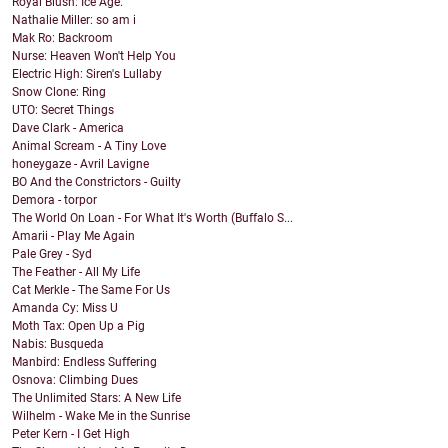
Royal Blush: Ice Age.
Nathalie Miller: so am i
Mak Ro: Backroom
Nurse: Heaven Won't Help You
Electric High: Siren's Lullaby
Snow Clone: Ring
UTO: Secret Things
Dave Clark - America
Animal Scream - A Tiny Love
honeygaze - Avril Lavigne
BO And the Constrictors - Guilty
Demora - torpor
The World On Loan - For What It's Worth (Buffalo S...
Amarii - Play Me Again
Pale Grey - Syd
The Feather - All My Life
Cat Merkle - The Same For Us
Amanda Cy: Miss U
Moth Tax: Open Up a Pig
Nabis: Busqueda
Manbird: Endless Suffering
Osnova: Climbing Dues
The Unlimited Stars: A New Life
Wilhelm - Wake Me in the Sunrise
Peter Kern - I Get High