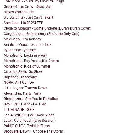
The Shops - You're My Favorite Drugs
Order Of The Crow - Dead Man
Hayes Warner - Oh!
Big Building - Just Can't Take It
Speakers - HARD2SLEEP
Close to Monday - Come Undone (Duran Duran Cover)
Cargodusjet - Glastonbury (She's the Only One)
Max Saga - I"m nobody
Ani de la Vega: Te quiero feliz
Ryder: One Eye Open
Monotronic: Looking Away
Monotronic: Buy Yourself a Dream
Monotronic: Kids of Summer
Celestial Skies: Go Slow!
Daphne.: Trascender
NORA: All I Can Do
Julia Logan: Thrown Down
Alexandria: Party Party
Disco Lizard: See You in Paradise
DAVE VIOLENZA - FALENA
ILLUMINADE - GRIP
TaniA Kyllikki - Feel Good Vibes
Later.: Cold Touch (Live Session)
PANIC CULTS: Twist In Turns
Becquerel Dawn: I Choose The Storm