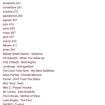
diciembre
261
noviembre
241
octubre
272
septiembre
283
agosto
337
julio
416
junio
493
mayo
407
abril
357
marzo
332
febrero
411
enero
361
Market Street Station - Gehenna
CR Srikanth - When You Wake Up
THE STRAZE - Wild Nights
Lovebugs - Armageddon
The Color Forty Nine - We Send Satellites
Dead Parties - Charles Manson
Parvel - Don't Trust The Sirens
Why Tony - Swirl
Milo Z - Playen’ Hookie
Mr. Limbis - Dark Butterfly
The Criticals - Mother of Style
Luke Angelo - The Pool
FAERYS - Control