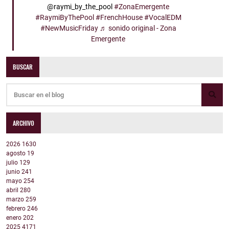
@raymi_by_the_pool
#ZonaEmergente
#RaymiByThePool
#FrenchHouse
#VocalEDM
#NewMusicFriday
♬ sonido original - Zona
Emergente
BUSCAR
ARCHIVO
2026
1630
agosto
19
julio
129
junio
241
mayo
254
abril
280
marzo
259
febrero
246
enero
202
2025
4171