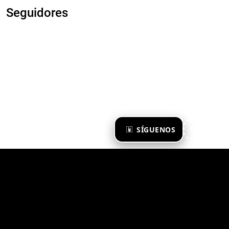
Seguidores
×
SÍGUENOS
Ya te sigo