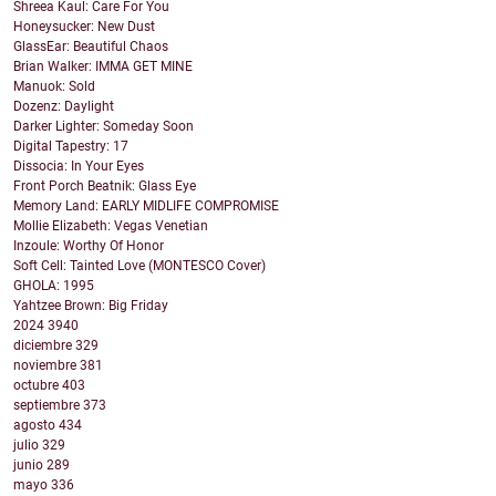
Shreea Kaul: Care For You
Honeysucker: New Dust
GlassEar: Beautiful Chaos
Brian Walker: IMMA GET MINE
Manuok: Sold
Dozenz: Daylight
Darker Lighter: Someday Soon
Digital Tapestry: 17
Dissocia: In Your Eyes
Front Porch Beatnik: Glass Eye
Memory Land: EARLY MIDLIFE COMPROMISE
Mollie Elizabeth: Vegas Venetian
Inzoule: Worthy Of Honor
Soft Cell: Tainted Love (MONTESCO Cover)
GHOLA: 1995
Yahtzee Brown: Big Friday
2024
3940
diciembre
329
noviembre
381
octubre
403
septiembre
373
agosto
434
julio
329
junio
289
mayo
336