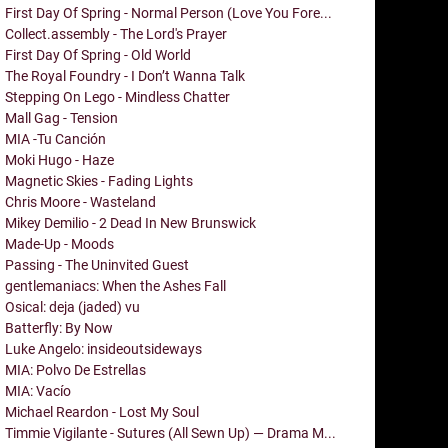
First Day Of Spring - Normal Person (Love You Fore...
Collect.assembly - The Lord's Prayer
First Day Of Spring - Old World
The Royal Foundry - I Don’t Wanna Talk
Stepping On Lego - Mindless Chatter
Mall Gag - Tension
MIA -Tu Canción
Moki Hugo - Haze
Magnetic Skies - Fading Lights
Chris Moore - Wasteland
Mikey Demilio - 2 Dead In New Brunswick
Made-Up - Moods
Passing - The Uninvited Guest
gentlemaniacs: When the Ashes Fall
Osical: deja (jaded) vu
Batterfly: By Now
Luke Angelo: insideoutsideways
MIA: Polvo De Estrellas
MIA: Vacío
Michael Reardon - Lost My Soul
Timmie Vigilante - Sutures (All Sewn Up) — Drama M...