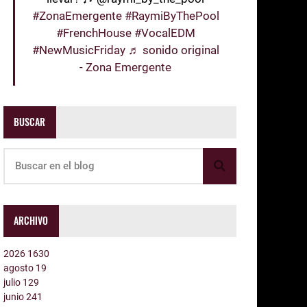
#ZonaEmergente
#RaymiByThePool
#FrenchHouse
#VocalEDM
#NewMusicFriday
♬ sonido original
- Zona Emergente
BUSCAR
ARCHIVO
2026
1630
agosto
19
julio
129
junio
241