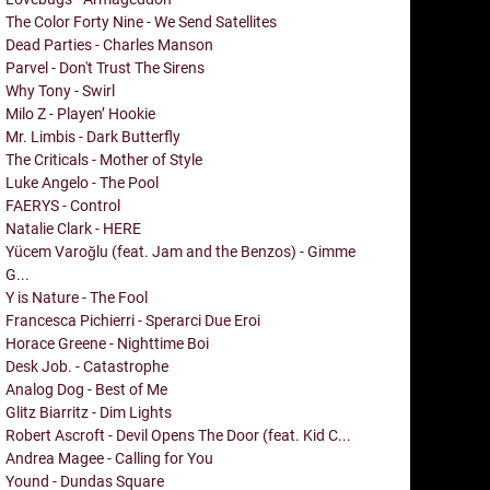
The Color Forty Nine - We Send Satellites
Dead Parties - Charles Manson
Parvel - Don't Trust The Sirens
Why Tony - Swirl
Milo Z - Playen’ Hookie
Mr. Limbis - Dark Butterfly
The Criticals - Mother of Style
Luke Angelo - The Pool
FAERYS - Control
Natalie Clark - HERE
Yücem Varoğlu (feat. Jam and the Benzos) - Gimme
G...
Y is Nature - The Fool
Francesca Pichierri - Sperarci Due Eroi
Horace Greene - Nighttime Boi
Desk Job. - Catastrophe
Analog Dog - Best of Me
Glitz Biarritz - Dim Lights
Robert Ascroft - Devil Opens The Door (feat. Kid C...
Andrea Magee - Calling for You
Yound - Dundas Square