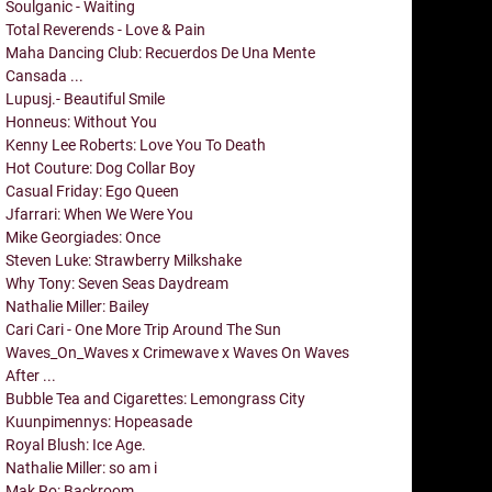
Soulganic - Waiting
Total Reverends - Love & Pain
Maha Dancing Club: Recuerdos De Una Mente
Cansada ...
Lupusj.- Beautiful Smile
Honneus: Without You
Kenny Lee Roberts: Love You To Death
Hot Couture: Dog Collar Boy
Casual Friday: Ego Queen
Jfarrari: When We Were You
Mike Georgiades: Once
Steven Luke: Strawberry Milkshake
Why Tony: Seven Seas Daydream
Nathalie Miller: Bailey
Cari Cari - One More Trip Around The Sun
Waves_On_Waves x Crimewave x Waves On Waves
After ...
Bubble Tea and Cigarettes: Lemongrass City
Kuunpimennys: Hopeasade
Royal Blush: Ice Age.
Nathalie Miller: so am i
Mak Ro: Backroom