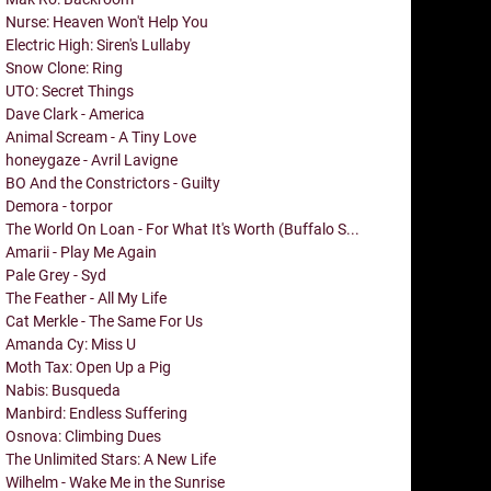
Nurse: Heaven Won't Help You
Electric High: Siren's Lullaby
Snow Clone: Ring
UTO: Secret Things
Dave Clark - America
Animal Scream - A Tiny Love
honeygaze - Avril Lavigne
BO And the Constrictors - Guilty
Demora - torpor
The World On Loan - For What It's Worth (Buffalo S...
Amarii - Play Me Again
Pale Grey - Syd
The Feather - All My Life
Cat Merkle - The Same For Us
Amanda Cy: Miss U
Moth Tax: Open Up a Pig
Nabis: Busqueda
Manbird: Endless Suffering
Osnova: Climbing Dues
The Unlimited Stars: A New Life
Wilhelm - Wake Me in the Sunrise