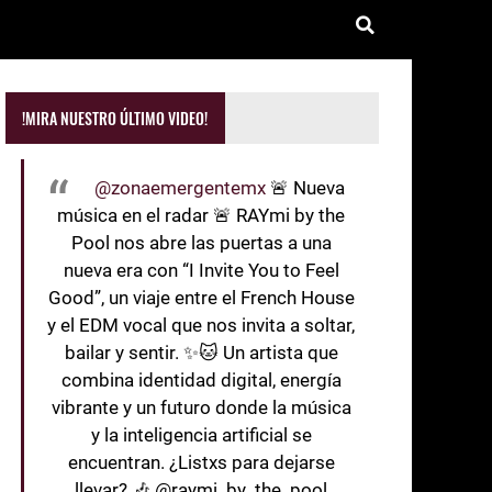
!MIRA NUESTRO ÚLTIMO VIDEO!
@zonaemergentemx
🚨 Nueva
música en el radar 🚨 RAYmi by the
Pool nos abre las puertas a una
nueva era con “I Invite You to Feel
Good”, un viaje entre el French House
y el EDM vocal que nos invita a soltar,
bailar y sentir. ✨🐱 Un artista que
combina identidad digital, energía
vibrante y un futuro donde la música
y la inteligencia artificial se
encuentran. ¿Listxs para dejarse
llevar? 🎶 @raymi_by_the_pool