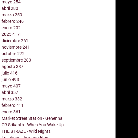
mayo
254
abril
280
marzo
259
febrero
246
enero
202
2025
4171
diciembre
261
noviembre
241
octubre
272
septiembre
283
agosto
337
julio
416
junio
493
mayo
407
abril
357
marzo
332
febrero
411
enero
361
Market Street Station - Gehenna
CR Srikanth - When You Wake Up
THE STRAZE - Wild Nights
Lovebugs - Armageddon