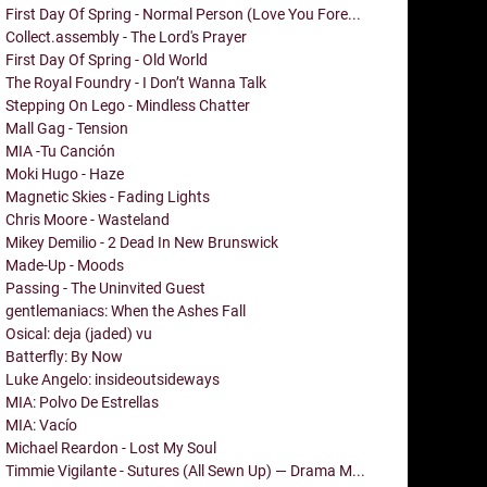
First Day Of Spring - Normal Person (Love You Fore...
Collect.assembly - The Lord's Prayer
First Day Of Spring - Old World
The Royal Foundry - I Don’t Wanna Talk
Stepping On Lego - Mindless Chatter
Mall Gag - Tension
MIA -Tu Canción
Moki Hugo - Haze
Magnetic Skies - Fading Lights
Chris Moore - Wasteland
Mikey Demilio - 2 Dead In New Brunswick
Made-Up - Moods
Passing - The Uninvited Guest
gentlemaniacs: When the Ashes Fall
Osical: deja (jaded) vu
Batterfly: By Now
Luke Angelo: insideoutsideways
MIA: Polvo De Estrellas
MIA: Vacío
Michael Reardon - Lost My Soul
Timmie Vigilante - Sutures (All Sewn Up) — Drama M...