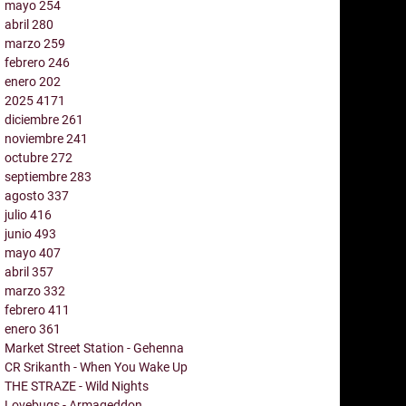
mayo
254
abril
280
marzo
259
febrero
246
enero
202
2025
4171
diciembre
261
noviembre
241
octubre
272
septiembre
283
agosto
337
julio
416
junio
493
mayo
407
abril
357
marzo
332
febrero
411
enero
361
Market Street Station - Gehenna
CR Srikanth - When You Wake Up
THE STRAZE - Wild Nights
Lovebugs - Armageddon