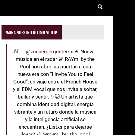
!MIRA NUESTRO ÚLTIMO VIDEO!
@zonaemergentemx
🚨 Nueva
música en el radar 🚨 RAYmi by the
Pool nos abre las puertas a una
nueva era con “I Invite You to Feel
Good”, un viaje entre el French House
y el EDM vocal que nos invita a soltar,
bailar y sentir. ✨🐱 Un artista que
combina identidad digital, energía
vibrante y un futuro donde la música
y la inteligencia artificial se
encuentran. ¿Listxs para dejarse
llevar? 🎶 @raymi_by_the_pool