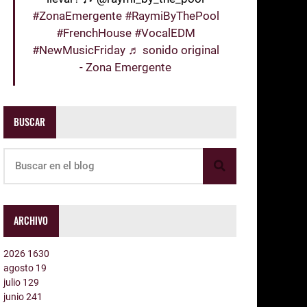
#ZonaEmergente
#RaymiByThePool
#FrenchHouse
#VocalEDM
#NewMusicFriday
♬ sonido original
- Zona Emergente
BUSCAR
ARCHIVO
2026
1630
agosto
19
julio
129
junio
241