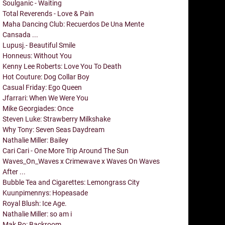
Soulganic - Waiting
Total Reverends - Love & Pain
Maha Dancing Club: Recuerdos De Una Mente
Cansada ...
Lupusj.- Beautiful Smile
Honneus: Without You
Kenny Lee Roberts: Love You To Death
Hot Couture: Dog Collar Boy
Casual Friday: Ego Queen
Jfarrari: When We Were You
Mike Georgiades: Once
Steven Luke: Strawberry Milkshake
Why Tony: Seven Seas Daydream
Nathalie Miller: Bailey
Cari Cari - One More Trip Around The Sun
Waves_On_Waves x Crimewave x Waves On Waves
After ...
Bubble Tea and Cigarettes: Lemongrass City
Kuunpimennys: Hopeasade
Royal Blush: Ice Age.
Nathalie Miller: so am i
Mak Ro: Backroom