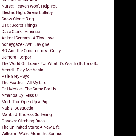
Nurse: Heaven Won't Help You
Electric High: Siren's Lullaby
Snow Clone: Ring
UTO: Secret Things
Dave Clark - America
Animal Scream - A Tiny Love
honeygaze - Avril Lavigne
BO And the Constrictors - Guilty
Demora - torpor
The World On Loan - For What It's Worth (Buffalo S...
Amarii - Play Me Again
Pale Grey - Syd
The Feather - All My Life
Cat Merkle - The Same For Us
Amanda Cy: Miss U
Moth Tax: Open Up a Pig
Nabis: Busqueda
Manbird: Endless Suffering
Osnova: Climbing Dues
The Unlimited Stars: A New Life
Wilhelm - Wake Me in the Sunrise