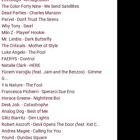
The Color Forty Nine - We Send Satellites
Dead Parties - Charles Manson
Parvel - Don't Trust The Sirens
Why Tony - Swirl
Milo Z - Playen’ Hookie
Mr. Limbis - Dark Butterfly
The Criticals - Mother of Style
Luke Angelo - The Pool
FAERYS - Control
Natalie Clark - HERE
Yücem Varoğlu (feat. Jam and the Benzos) - Gimme
G...
Y is Nature - The Fool
Francesca Pichierri - Sperarci Due Eroi
Horace Greene - Nighttime Boi
Desk Job. - Catastrophe
Analog Dog - Best of Me
Glitz Biarritz - Dim Lights
Robert Ascroft - Devil Opens The Door (feat. Kid C...
Andrea Magee - Calling for You
Yound - Dundas Square