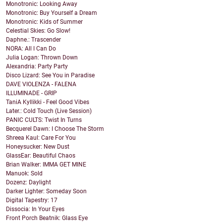
Monotronic: Looking Away
Monotronic: Buy Yourself a Dream
Monotronic: Kids of Summer
Celestial Skies: Go Slow!
Daphne.: Trascender
NORA: All I Can Do
Julia Logan: Thrown Down
Alexandria: Party Party
Disco Lizard: See You in Paradise
DAVE VIOLENZA - FALENA
ILLUMINADE - GRIP
TaniA Kyllikki - Feel Good Vibes
Later.: Cold Touch (Live Session)
PANIC CULTS: Twist In Turns
Becquerel Dawn: I Choose The Storm
Shreea Kaul: Care For You
Honeysucker: New Dust
GlassEar: Beautiful Chaos
Brian Walker: IMMA GET MINE
Manuok: Sold
Dozenz: Daylight
Darker Lighter: Someday Soon
Digital Tapestry: 17
Dissocia: In Your Eyes
Front Porch Beatnik: Glass Eye