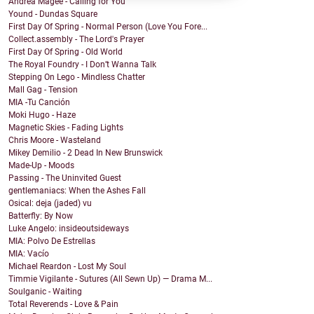
Andrea Magee - Calling for You
Yound - Dundas Square
First Day Of Spring - Normal Person (Love You Fore...
Collect.assembly - The Lord's Prayer
First Day Of Spring - Old World
The Royal Foundry - I Don’t Wanna Talk
Stepping On Lego - Mindless Chatter
Mall Gag - Tension
MIA -Tu Canción
Moki Hugo - Haze
Magnetic Skies - Fading Lights
Chris Moore - Wasteland
Mikey Demilio - 2 Dead In New Brunswick
Made-Up - Moods
Passing - The Uninvited Guest
gentlemaniacs: When the Ashes Fall
Osical: deja (jaded) vu
Batterfly: By Now
Luke Angelo: insideoutsideways
MIA: Polvo De Estrellas
MIA: Vacío
Michael Reardon - Lost My Soul
Timmie Vigilante - Sutures (All Sewn Up) — Drama M...
Soulganic - Waiting
Total Reverends - Love & Pain