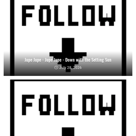
Jupe Jupe - Jupe Jupe - Down with the Setting Sun
July 28, 2026