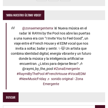
!MIRA NUESTRO ÚLTIMO VIDEO!
@zonaemergentemx
🚨 Nueva música en el
radar 🚨 RAYmi by the Pool nos abre las puertas
a una nueva era con “I Invite You to Feel Good”, un
viaje entre el French House y el EDM vocal que nos
invita a soltar, bailar y sentir. ✨🐱 Un artista que
combina identidad digital, energía vibrante y un futuro
donde la música y la inteligencia artificial se
encuentran. ¿Listxs para dejarse llevar? 🎶
@raymi_by_the_pool
#ZonaEmergente
#RaymiByThePool
#FrenchHouse
#VocalEDM
#NewMusicFriday
♬ sonido original - Zona
Emergente
BUSCAR