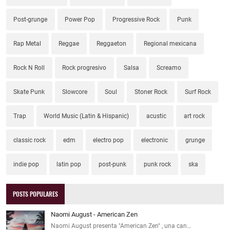
Post-grunge
Power Pop
Progressive Rock
Punk
Rap Metal
Reggae
Reggaeton
Regional mexicana
Rock N Roll
Rock progresivo
Salsa
Screamo
Skate Punk
Slowcore
Soul
Stoner Rock
Surf Rock
Trap
World Music (Latin & Hispanic)
acustic
art rock
classic rock
edm
electro pop
electronic
grunge
indie pop
latin pop
post-punk
punk rock
ska
POSTS POPULARES
Naomi August - American Zen
Naomi August presenta "American Zen" , una can…