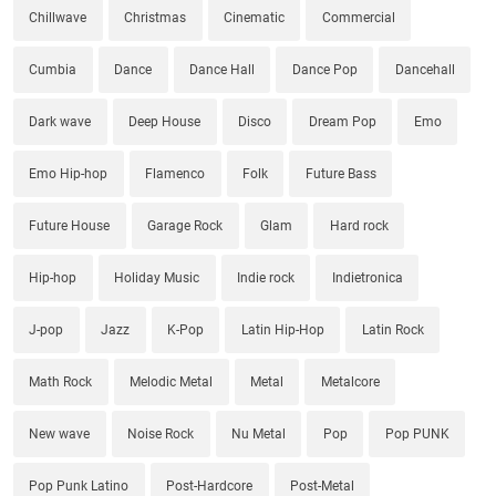
Chillwave
Christmas
Cinematic
Commercial
Cumbia
Dance
Dance Hall
Dance Pop
Dancehall
Dark wave
Deep House
Disco
Dream Pop
Emo
Emo Hip-hop
Flamenco
Folk
Future Bass
Future House
Garage Rock
Glam
Hard rock
Hip-hop
Holiday Music
Indie rock
Indietronica
J-pop
Jazz
K-Pop
Latin Hip-Hop
Latin Rock
Math Rock
Melodic Metal
Metal
Metalcore
New wave
Noise Rock
Nu Metal
Pop
Pop PUNK
Pop Punk Latino
Post-Hardcore
Post-Metal