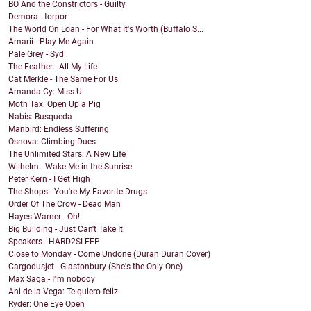
BO And the Constrictors - Guilty
Demora - torpor
The World On Loan - For What It's Worth (Buffalo S...
Amarii - Play Me Again
Pale Grey - Syd
The Feather - All My Life
Cat Merkle - The Same For Us
Amanda Cy: Miss U
Moth Tax: Open Up a Pig
Nabis: Busqueda
Manbird: Endless Suffering
Osnova: Climbing Dues
The Unlimited Stars: A New Life
Wilhelm - Wake Me in the Sunrise
Peter Kern - I Get High
The Shops - You're My Favorite Drugs
Order Of The Crow - Dead Man
Hayes Warner - Oh!
Big Building - Just Can't Take It
Speakers - HARD2SLEEP
Close to Monday - Come Undone (Duran Duran Cover)
Cargodusjet - Glastonbury (She's the Only One)
Max Saga - I"m nobody
Ani de la Vega: Te quiero feliz
Ryder: One Eye Open