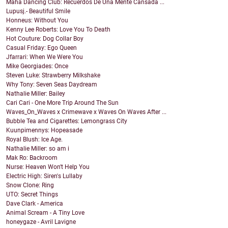
Maha Dancing Club: Recuerdos De Una Mente Cansada ...
Lupusj.- Beautiful Smile
Honneus: Without You
Kenny Lee Roberts: Love You To Death
Hot Couture: Dog Collar Boy
Casual Friday: Ego Queen
Jfarrari: When We Were You
Mike Georgiades: Once
Steven Luke: Strawberry Milkshake
Why Tony: Seven Seas Daydream
Nathalie Miller: Bailey
Cari Cari - One More Trip Around The Sun
Waves_On_Waves x Crimewave x Waves On Waves After ...
Bubble Tea and Cigarettes: Lemongrass City
Kuunpimennys: Hopeasade
Royal Blush: Ice Age.
Nathalie Miller: so am i
Mak Ro: Backroom
Nurse: Heaven Won't Help You
Electric High: Siren's Lullaby
Snow Clone: Ring
UTO: Secret Things
Dave Clark - America
Animal Scream - A Tiny Love
honeygaze - Avril Lavigne