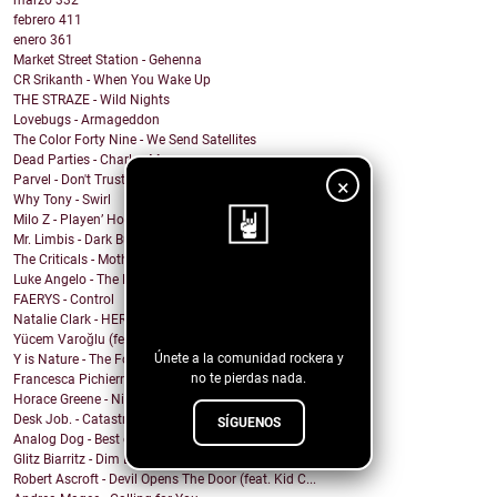
marzo
332
febrero
411
enero
361
Market Street Station - Gehenna
CR Srikanth - When You Wake Up
THE STRAZE - Wild Nights
Lovebugs - Armageddon
The Color Forty Nine - We Send Satellites
Dead Parties - Charles Manson
Parvel - Don't Trust The Sirens
×
Why Tony - Swirl
Milo Z - Playen’ Hookie
Mr. Limbis - Dark Butterfly
The Criticals - Mother of Style
Luke Angelo - The Pool
¡Sigue nuestro
FAERYS - Control
blog!
Natalie Clark - HERE
Yücem Varoğlu (feat. Jam and the Benzos) - Gimme G...
Únete a la comunidad rockera y
Y is Nature - The Fool
no te pierdas nada.
Francesca Pichierri - Sperarci Due Eroi
Horace Greene - Nighttime Boi
Desk Job. - Catastrophe
SÍGUENOS
Analog Dog - Best of Me
Glitz Biarritz - Dim Lights
Robert Ascroft - Devil Opens The Door (feat. Kid C...