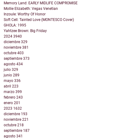
Memory Land: EARLY MIDLIFE COMPROMISE
Mollie Elizabeth: Vegas Venetian
Inzoule: Worthy Of Honor
Soft Cell: Tainted Love (MONTESCO Cover)
GHOLA: 1995
Yahtzee Brown: Big Friday
2024
3940
diciembre
329
noviembre
381
octubre
403
septiembre
373
agosto
434
julio
329
junio
289
mayo
336
abril
223
marzo
399
febrero
243
enero
201
2023
1632
diciembre
193
noviembre
221
octubre
218
septiembre
187
agosto
341